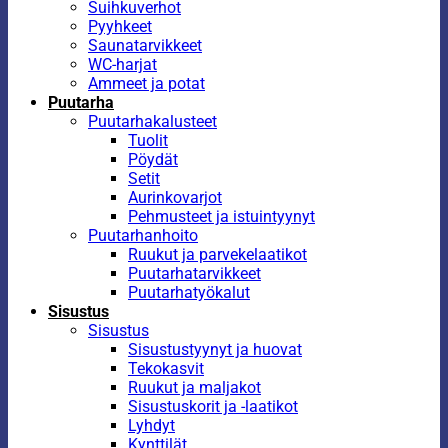
Suihkuverhot
Pyyhkeet
Saunatarvikkeet
WC-harjat
Ammeet ja potat
Puutarha
Puutarhakalusteet
Tuolit
Pöydät
Setit
Aurinkovarjot
Pehmusteet ja istuintyynyt
Puutarhanhoito
Ruukut ja parvekelaatikot
Puutarhatarvikkeet
Puutarhatyökalut
Sisustus
Sisustus
Sisustustyynyt ja huovat
Tekokasvit
Ruukut ja maljakot
Sisustuskorit ja -laatikot
Lyhdyt
Kynttilät