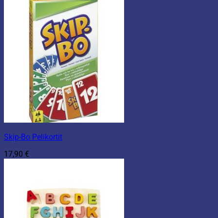
Skip-Bo Pelikortit
17,90
€