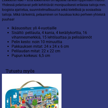
Leikkienin väki – että leikkiminen on lapselle tärkein oppimisen muoto.
Yhdessä pelattavat pelit kehittävät monipuolisesti erilaisia taitoja mm.
loogista ajattelua, suunnitelmallisuutta sekä kielellisiä ja sosiaalisia
taitoja. Mikä tärkeintä, pelaaminen on hauskaa koko perheen yhteistä
puuhaa!
Ikäsuositus: yli 4-vuotiaille
Sisältö: pelilauta, 4 kania, 4 keräilykorttia, 16
vihannesmerkkiä, 15 lehtilaattaa ja pelisäännöt
Pelin kesto: noin 10 minuuttia
Pakkauksen mitat: 24 x 24 x 6 cm
Pelilaudan mitat: 22 x 22 cm
Pupun korkeus: 6,5 cm
Tutustu myös