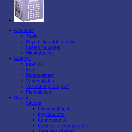
Kalusteet
Tuolit
Pöydät, lipastot ja hyllyt
Lasten kalusteet
Ulkokalusteet
Säilytys
Laatikot
Korit
Kenkätelineet
Vaatesäilytys
Vesiastiat ja ämpärit
Piensäilytys
Siivous
Siivous
Siivousvälineet
Pyykkihuolto
Kunnossapito
Parveke- ja kynnysmatot
Jätteiden käsittely