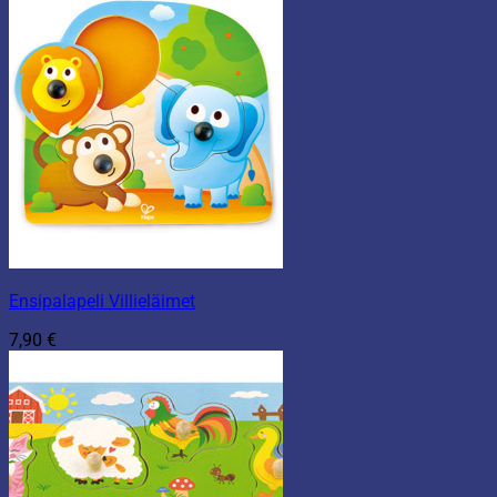
Ensipalapeli Villieläimet
7,90
€