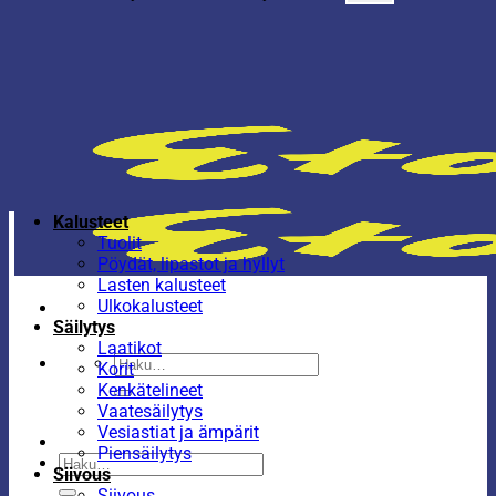
Kalusteet
Tuolit
Pöydät, lipastot ja hyllyt
Lasten kalusteet
Ulkokalusteet
Säilytys
Laatikot
Etsi:
Korit
Kenkätelineet
Vaatesäilytys
Vesiastiat ja ämpärit
Piensäilytys
Etsi:
Siivous
Siivous