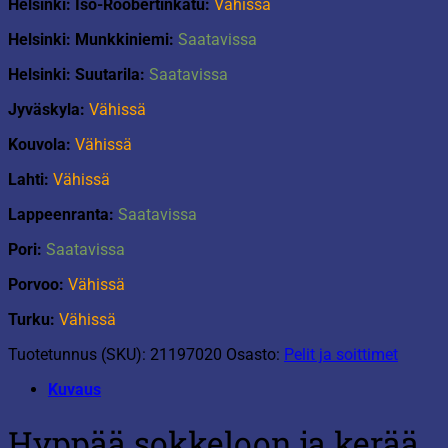
Helsinki: Iso-Roobertinkatu:
Vähissä
Helsinki: Munkkiniemi:
Saatavissa
Helsinki: Suutarila:
Saatavissa
Jyväskyla:
Vähissä
Kouvola:
Vähissä
Lahti:
Vähissä
Lappeenranta:
Saatavissa
Pori:
Saatavissa
Porvoo:
Vähissä
Turku:
Vähissä
Tuotetunnus (SKU):
21197020
Osasto:
Pelit ja soittimet
Kuvaus
Hyppää sokkeloon ja kerää