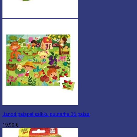
Janod palapelisalkku puutarha 36 palaa
19,90
€