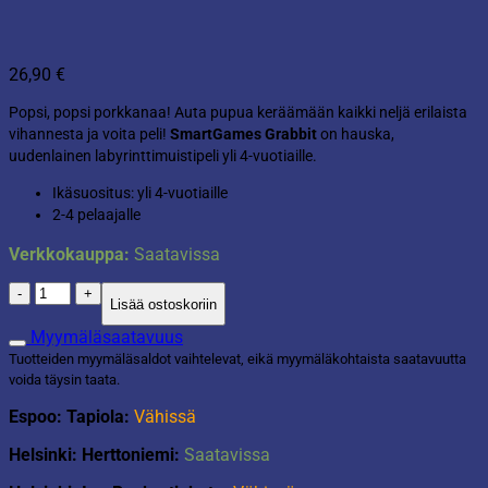
26,90
€
Popsi, popsi porkkanaa! Auta pupua keräämään kaikki neljä erilaista
vihannesta ja voita peli!
SmartGames Grabbit
on hauska,
uudenlainen labyrinttimuistipeli yli 4-vuotiaille.
Ikäsuositus: yli 4-vuotiaille
2-4 pelaajalle
Verkkokauppa:
Saatavissa
SmartGames
Lisää ostoskoriin
Grabbit
-
Myymäläsaatavuus
lastenpeli
Tuotteiden myymäläsaldot vaihtelevat, eikä myymäläkohtaista saatavuutta
määrä
voida täysin taata.
Espoo: Tapiola:
Vähissä
Helsinki: Herttoniemi:
Saatavissa