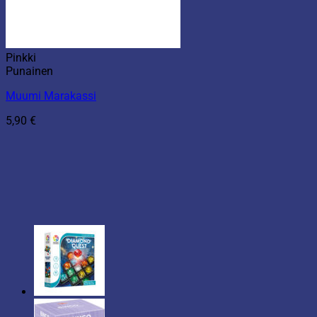
Pinkki
Punainen
Muumi Marakassi
5,90
€