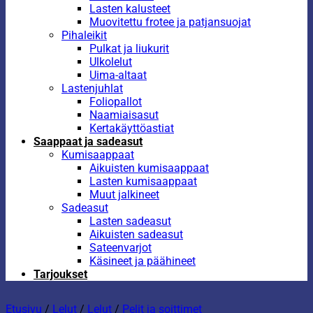
Lasten kalusteet
Muovitettu frotee ja patjansuojat
Pihaleikit
Pulkat ja liukurit
Ulkolelut
Uima-altaat
Lastenjuhlat
Foliopallot
Naamiaisasut
Kertakäyttöastiat
Saappaat ja sadeasut
Kumisaappaat
Aikuisten kumisaappaat
Lasten kumisaappaat
Muut jalkineet
Sadeasut
Lasten sadeasut
Aikuisten sadeasut
Sateenvarjot
Käsineet ja päähineet
Tarjoukset
Etusivu
/
Lelut
/
Lelut
/
Pelit ja soittimet