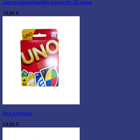
Janod palapelisalkku kaupunki 36 palaa
19,90
€
Uno-Korttipeli
14,90
€