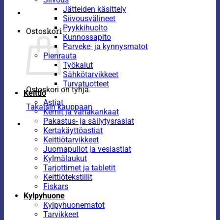
Jätteiden käsittely
Siivousvälineet
Pyykkihuolto
Ostoskori
Kunnossapito
Parveke- ja kynnysmatot
Pienrauta
Työkalut
Sähkötarvikkeet
Turvatuotteet
Ostoskori on tyhjä.
Keittiö
Astiat
Takaisin kauppaan
Kernit ja vahakankaat
Pakastus- ja säilytysrasiat
Kertakäyttöastiat
Keittiötarvikkeet
Juomapullot ja vesiastiat
Kylmälaukut
Tarjottimet ja tabletit
Keittiötekstiilit
Fiskars
Kylpyhuone
Kylpyhuonematot
Tarvikkeet