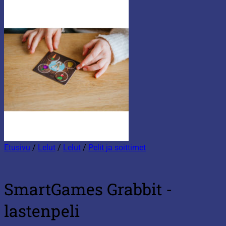
Etusivu
/
Lelut
/
Lelut
/
Pelit ja soittimet
SmartGames Grabbit -
lastenpeli