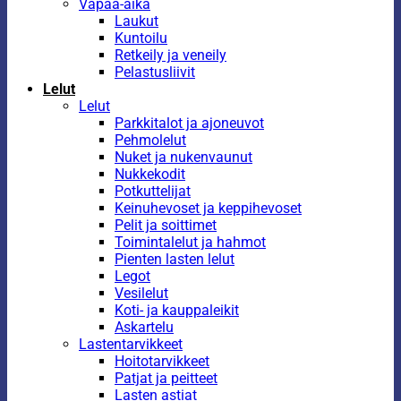
Vapaa-aika
Laukut
Kuntoilu
Retkeily ja veneily
Pelastusliivit
Lelut
Lelut
Parkkitalot ja ajoneuvot
Pehmolelut
Nuket ja nukenvaunut
Nukkekodit
Potkuttelijat
Keinuhevoset ja keppihevoset
Pelit ja soittimet
Toimintalelut ja hahmot
Pienten lasten lelut
Legot
Vesilelut
Koti- ja kauppaleikit
Askartelu
Lastentarvikkeet
Hoitotarvikkeet
Patjat ja peitteet
Lasten astiat