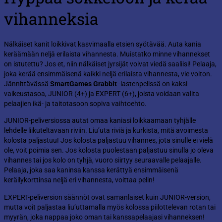
vihanneksia
Nälkäiset kanit loikkivat kasvimaalla etsien syötävää. Auta kania
keräämään neljä erilaista vihannesta. Muistatko minne vihannekset
on istutettu? Jos et, niin nälkäiset jyrsijät voivat viedä saaliisi! Pelaaja,
joka kerää ensimmäisenä kaikki neljä erilaista vihannesta, vie voiton.
Jännittävässä
SmartGames Grabbit
-lastenpelissä on kaksi
vaikeustasoa, JUNIOR (4+) ja EXPERT (6+), joista voidaan valita
pelaajien ikä- ja taitotasoon sopiva vaihtoehto.
JUNIOR-peliversiossa autat omaa kaniasi loikkaamaan tyhjälle
lehdelle liikuteltavaan riviin. Liu’uta riviä ja kurkista, mitä avoimesta
kolosta paljastuu! Jos kolosta paljastuu vihannes, jota sinulle ei vielä
ole, voit poimia sen. Jos kolosta puolestaan paljastuu sinulla jo oleva
vihannes tai jos kolo on tyhjä, vuoro siirtyy seuraavalle pelaajalle.
Pelaaja, joka saa kaninsa kanssa kerättyä ensimmäisenä
keräilykorttinsa neljä eri vihannesta, voittaa pelin!
EXPERT-peliversion säännöt ovat samanlaiset kuin JUNIOR-version,
mutta voit paljastaa liu’uttamalla myös kolossa piilottelevan rotan tai
myyrän, joka nappaa joko oman tai kanssapelaajasi vihanneksen!