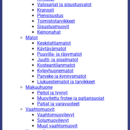
Valosarjat ja sisustusvalot
Kranssit
Piensisustus
Toimistotarvikkeet
Sisustusmuovit
Keinonahat
Matot
Keskilattiamatot
Käytävämatot
Puuvilla- ja räsymatot
Juutti- ja sisalmatot
Kosteantilanmatot
Kylpyhuonematot
Parveke ja kynnysmatot
Liukuestematot ja tarvikkeet
Makuuhuone
Peitot ja tyynyt
Muovitettu frotee ja patjansuojat
Patjat ja varavuoteet
Vaahtomuovit
Vaahtomuovilevyt
Solumuovilevyt
Muut vaahtomuovit