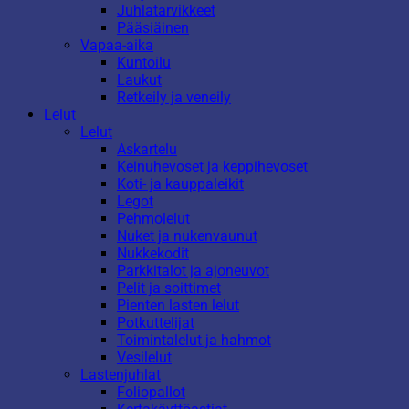
Juhlatarvikkeet
Pääsiäinen
Vapaa-aika
Kuntoilu
Laukut
Retkeily ja veneily
Lelut
Lelut
Askartelu
Keinuhevoset ja keppihevoset
Koti- ja kauppaleikit
Legot
Pehmolelut
Nuket ja nukenvaunut
Nukkekodit
Parkkitalot ja ajoneuvot
Pelit ja soittimet
Pienten lasten lelut
Potkuttelijat
Toimintalelut ja hahmot
Vesilelut
Lastenjuhlat
Foliopallot