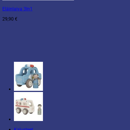
Eläinlaiva 3In1
29,90
€
Kalusteet