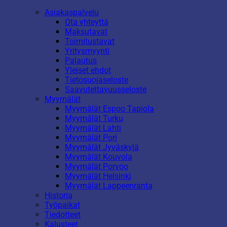
Asiakaspalvelu
Ota yhteyttä
Maksutavat
Toimitustavat
Yritysmyynti
Palautus
Yleiset ehdot
Tietosuojaseloste
Saavutettavuusseloste
Myymälät
Myymälät Espoo Tapiola
Myymälät Turku
Myymälät Lahti
Myymälät Pori
Myymälät Jyväskylä
Myymälät Kouvola
Myymälät Porvoo
Myymälät Helsinki
Myymälät Lappeenranta
Historia
Työpaikat
Tiedotteet
Kalusteet