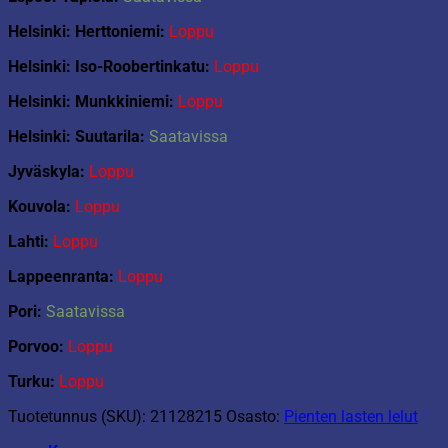
Helsinki: Herttoniemi:
Loppu
Helsinki: Iso-Roobertinkatu:
Loppu
Helsinki: Munkkiniemi:
Loppu
Helsinki: Suutarila:
Saatavissa
Jyväskyla:
Loppu
Kouvola:
Loppu
Lahti:
Loppu
Lappeenranta:
Loppu
Pori:
Saatavissa
Porvoo:
Loppu
Turku:
Loppu
Tuotetunnus (SKU):
21128215
Osasto:
Pienten lasten lelut