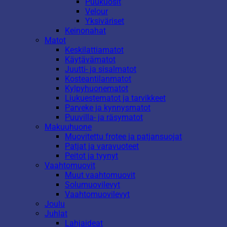
Puukuosit
Velour
Yksiväriset
Keinonahat
Matot
Keskilattiamatot
Käytävämatot
Juutti- ja sisalmatot
Kosteantilanmatot
Kylpyhuonematot
Liukuestematot ja tarvikkeet
Parveke ja kynnysmatot
Puuvilla- ja räsymatot
Makuuhuone
Muovitettu frotee ja patjansuojat
Patjat ja varavuoteet
Peitot ja tyynyt
Vaahtomuovit
Muut vaahtomuovit
Solumuovilevyt
Vaahtomuovilevyt
Joulu
Juhlat
Lahjaideat