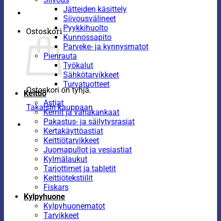
Jätteiden käsittely
Siivousvälineet
Pyykkihuolto
Ostoskori
Kunnossapito
Parveke- ja kynnysmatot
Pienrauta
Työkalut
Sähkötarvikkeet
Turvatuotteet
Ostoskori on tyhjä.
Keittiö
Astiat
Takaisin kauppaan
Kernit ja vahakankaat
Pakastus- ja säilytysrasiat
Kertakäyttöastiat
Keittiötarvikkeet
Juomapullot ja vesiastiat
Kylmälaukut
Tarjottimet ja tabletit
Keittiötekstiilit
Fiskars
Kylpyhuone
Kylpyhuonematot
Tarvikkeet