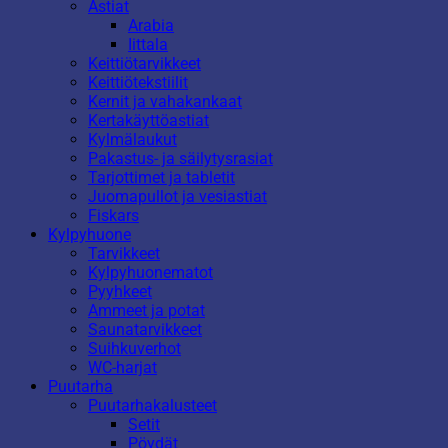
Astiat
Arabia
Iittala
Keittiötarvikkeet
Keittiötekstiilit
Kernit ja vahakankaat
Kertakäyttöastiat
Kylmälaukut
Pakastus- ja säilytysrasiat
Tarjottimet ja tabletit
Juomapullot ja vesiastiat
Fiskars
Kylpyhuone
Tarvikkeet
Kylpyhuonematot
Pyyhkeet
Ammeet ja potat
Saunatarvikkeet
Suihkuverhot
WC-harjat
Puutarha
Puutarhakalusteet
Setit
Pöydät