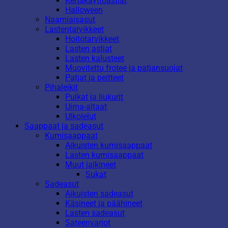
Kertakäyttöastiat
Halloween
Naamiaisasut
Lastentarvikkeet
Hoitotarvikkeet
Lasten astiat
Lasten kalusteet
Muovitettu frotee ja patjansuojat
Patjat ja peitteet
Pihaleikit
Pulkat ja liukurit
Uima-altaat
Ulkolelut
Saappaat ja sadeasut
Kumisaappaat
Aikuisten kumisaappaat
Lasten kumisaappaat
Muut jalkineet
Sukat
Sadeasut
Aikuisten sadeasut
Käsineet ja päähineet
Lasten sadeasut
Sateenvarjot