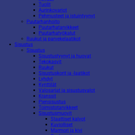
Tuolit
Aurinkovarjot
Pehmusteet ja istuintyynyt
Puutarhanhoito
Puutarhatarvikkeet
Puutarhatyökalut
Ruukut ja parvekelaatikot
Sisustus
Sisustus
Sisustustyynyt ja huovat
Tekokasvit
Ruukut
Sisustuskorit ja -laatikot
Lyhdyt
Kynttilät
Valosarjat ja sisustusvalot
Kranssit
Piensisustus
Toimistotarvikkeet
Sisustusmuovit
Staattiset kalvot
Kuviolliset
Marmori ja kivi