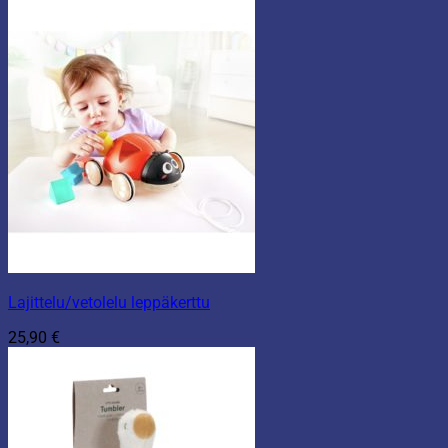
Lajittelu/vetolelu leppäkerttu
25,90
€