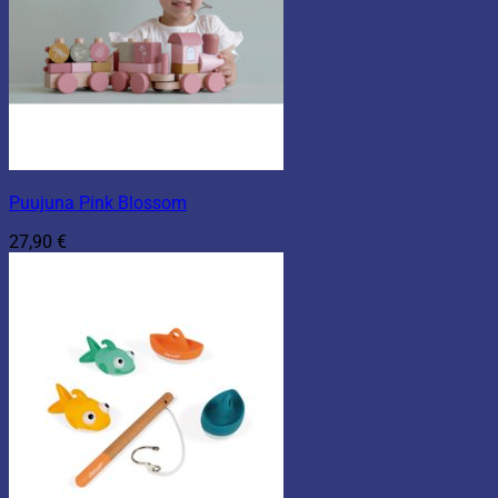
Puujuna Pink Blossom
27,90
€