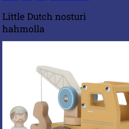
Little Dutch nosturi
hahmolla