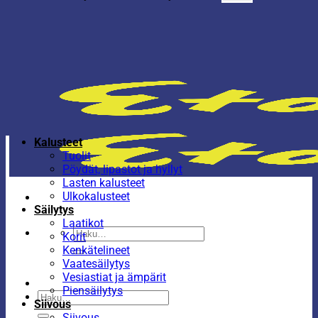
Kalusteet
Tuolit
Pöydät, lipastot ja hyllyt
Lasten kalusteet
Ulkokalusteet
Säilytys
Laatikot
Etsi:
Korit
Kenkätelineet
Vaatesäilytys
Vesiastiat ja ämpärit
Piensäilytys
Etsi:
Siivous
Siivous