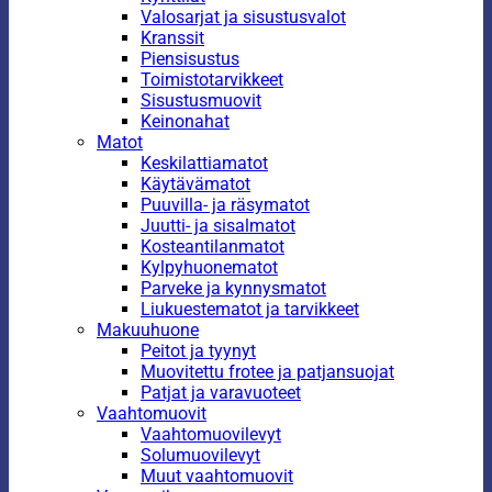
Valosarjat ja sisustusvalot
Kranssit
Piensisustus
Toimistotarvikkeet
Sisustusmuovit
Keinonahat
Matot
Keskilattiamatot
Käytävämatot
Puuvilla- ja räsymatot
Juutti- ja sisalmatot
Kosteantilanmatot
Kylpyhuonematot
Parveke ja kynnysmatot
Liukuestematot ja tarvikkeet
Makuuhuone
Peitot ja tyynyt
Muovitettu frotee ja patjansuojat
Patjat ja varavuoteet
Vaahtomuovit
Vaahtomuovilevyt
Solumuovilevyt
Muut vaahtomuovit