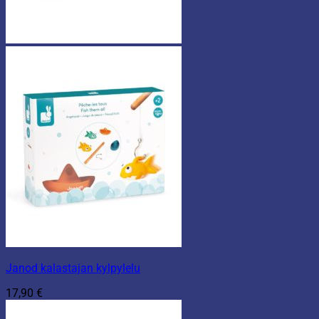
Janod kalastajan kylpylelu
17,90
€