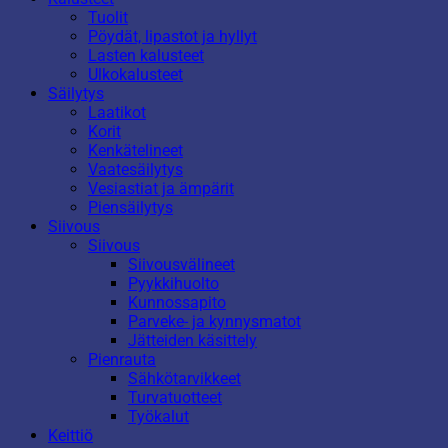
Tuolit
Pöydät, lipastot ja hyllyt
Lasten kalusteet
Ulkokalusteet
Säilytys
Laatikot
Korit
Kenkätelineet
Vaatesäilytys
Vesiastiat ja ämpärit
Piensäilytys
Siivous
Siivous
Siivousvälineet
Pyykkihuolto
Kunnossapito
Parveke- ja kynnysmatot
Jätteiden käsittely
Pienrauta
Sähkötarvikkeet
Turvatuotteet
Työkalut
Keittiö