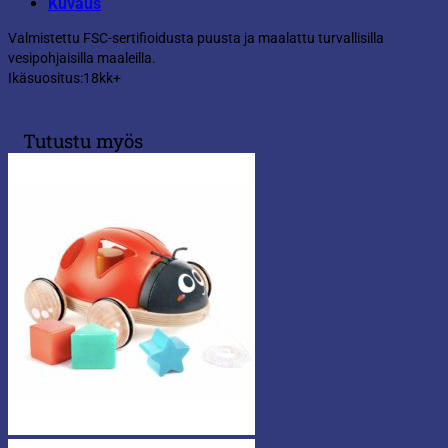
Kuvaus
Valmistettu FSC-sertifioidusta puusta ja maalattu turvallisilla
vesipohjaisilla maaleilla.
Ikäsuositus:18kk+
Tutustu myös