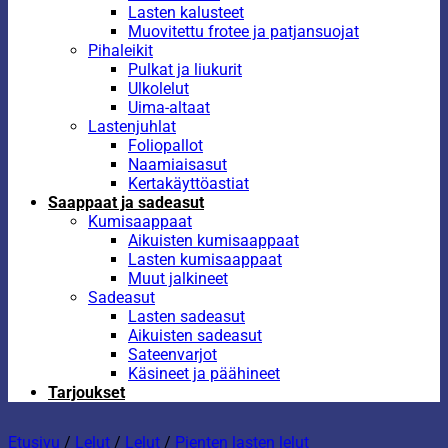
Lasten kalusteet
Muovitettu frotee ja patjansuojat
Pihaleikit
Pulkat ja liukurit
Ulkolelut
Uima-altaat
Lastenjuhlat
Foliopallot
Naamiaisasut
Kertakäyttöastiat
Saappaat ja sadeasut
Kumisaappaat
Aikuisten kumisaappaat
Lasten kumisaappaat
Muut jalkineet
Sadeasut
Lasten sadeasut
Aikuisten sadeasut
Sateenvarjot
Käsineet ja päähineet
Tarjoukset
Etusivu
/
Lelut
/
Lelut
/
Pienten lasten lelut