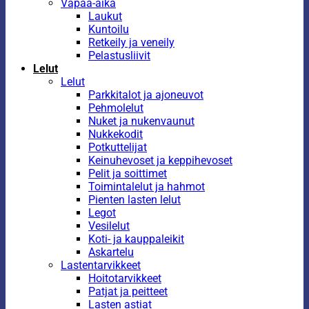
Vapaa-aika
Laukut
Kuntoilu
Retkeily ja veneily
Pelastusliivit
Lelut
Lelut
Parkkitalot ja ajoneuvot
Pehmolelut
Nuket ja nukenvaunut
Nukkekodit
Potkuttelijat
Keinuhevoset ja keppihevoset
Pelit ja soittimet
Toimintalelut ja hahmot
Pienten lasten lelut
Legot
Vesilelut
Koti- ja kauppaleikit
Askartelu
Lastentarvikkeet
Hoitotarvikkeet
Patjat ja peitteet
Lasten astiat