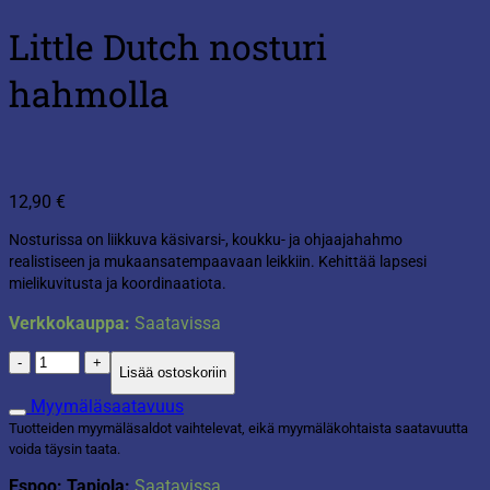
Little Dutch nosturi
hahmolla
12,90
€
Nosturissa on liikkuva käsivarsi-, koukku- ja ohjaajahahmo
realistiseen ja mukaansatempaavaan leikkiin. Kehittää lapsesi
mielikuvitusta ja koordinaatiota.
Verkkokauppa:
Saatavissa
Little
Lisää ostoskoriin
Dutch
nosturi
Myymäläsaatavuus
hahmolla
Tuotteiden myymäläsaldot vaihtelevat, eikä myymäläkohtaista saatavuutta
määrä
voida täysin taata.
Espoo: Tapiola:
Saatavissa