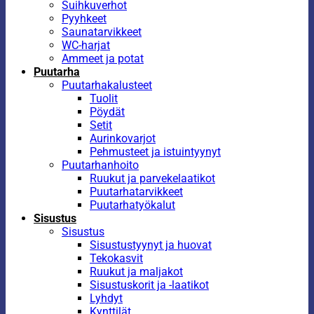
Suihkuverhot
Pyyhkeet
Saunatarvikkeet
WC-harjat
Ammeet ja potat
Puutarha
Puutarhakalusteet
Tuolit
Pöydät
Setit
Aurinkovarjot
Pehmusteet ja istuintyynyt
Puutarhanhoito
Ruukut ja parvekelaatikot
Puutarhatarvikkeet
Puutarhatyökalut
Sisustus
Sisustus
Sisustustyynyt ja huovat
Tekokasvit
Ruukut ja maljakot
Sisustuskorit ja -laatikot
Lyhdyt
Kynttilät