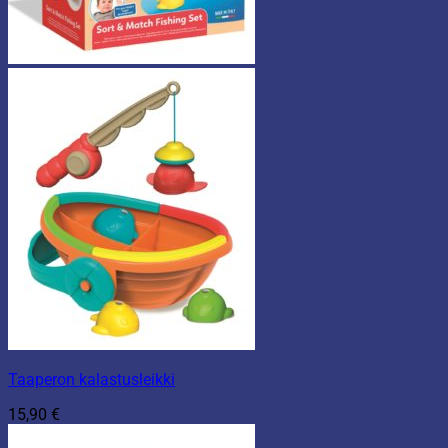
Taaperon kalastusleikki
15,90
€