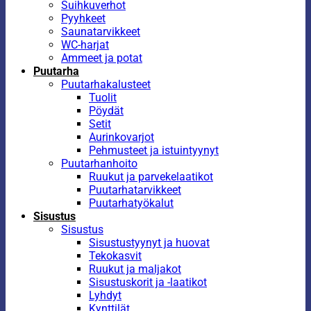
Suihkuverhot
Pyyhkeet
Saunatarvikkeet
WC-harjat
Ammeet ja potat
Puutarha
Puutarhakalusteet
Tuolit
Pöydät
Setit
Aurinkovarjot
Pehmusteet ja istuintyynyt
Puutarhanhoito
Ruukut ja parvekelaatikot
Puutarhatarvikkeet
Puutarhatyökalut
Sisustus
Sisustus
Sisustustyynyt ja huovat
Tekokasvit
Ruukut ja maljakot
Sisustuskorit ja -laatikot
Lyhdyt
Kynttilät