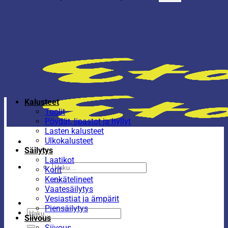
Kalusteet
Tuolit
Pöydät, lipastot ja hyllyt
Lasten kalusteet
Ulkokalusteet
Säilytys
Laatikot
Etsi:
Korit
Kenkätelineet
Vaatesäilytys
Vesiastiat ja ämpärit
Piensäilytys
Etsi:
Siivous
Siivous