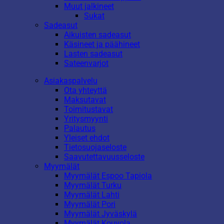
Muut jalkineet
Sukat
Sadeasut
Aikuisten sadeasut
Käsineet ja päähineet
Lasten sadeasut
Sateenvarjot
Asiakaspalvelu
Ota yhteyttä
Maksutavat
Toimitustavat
Yritysmyynti
Palautus
Yleiset ehdot
Tietosuojaseloste
Saavutettavuusseloste
Myymälät
Myymälät Espoo Tapiola
Myymälät Turku
Myymälät Lahti
Myymälät Pori
Myymälät Jyväskylä
Myymälät Kouvola