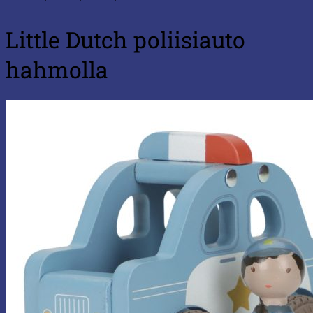
Little Dutch poliisiauto
hahmolla