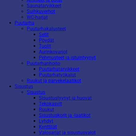
Saunatarvikkeet
Suihkuverhot
WC-harjat
Puutarha
Puutarhakalusteet
Setit
Pöydät
Tuolit
Aurinkovarjot
Pehmusteet ja istuintyynyt
Puutarhanhoito
Puutarhatarvikkeet
Puutarhatyökalut
Ruukut ja parvekelaatikot
Sisustus
Sisustus
Sisustustyynyt ja huovat
Tekokasvit
Ruukut
Sisustuskorit ja -laatikot
Lyhdyt
Kynttilät
Valosarjat ja sisustusvalot