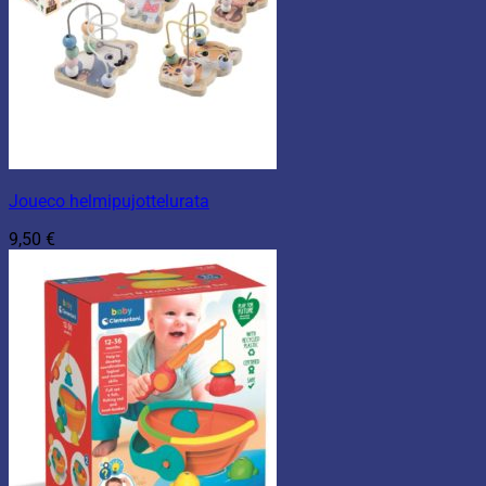
Joueco helmipujottelurata
9,50
€