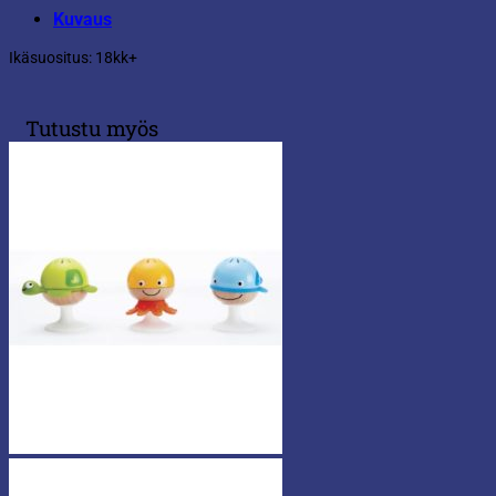
Kuvaus
Ikäsuositus: 18kk+
Tutustu myös