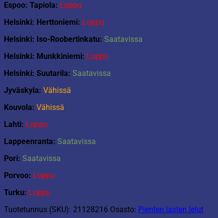
Espoo: Tapiola:
Loppu
Helsinki: Herttoniemi:
Loppu
Helsinki: Iso-Roobertinkatu:
Saatavissa
Helsinki: Munkkiniemi:
Loppu
Helsinki: Suutarila:
Saatavissa
Jyväskyla:
Vähissä
Kouvola:
Vähissä
Lahti:
Loppu
Lappeenranta:
Saatavissa
Pori:
Saatavissa
Porvoo:
Loppu
Turku:
Loppu
Tuotetunnus (SKU):
21128216
Osasto:
Pienten lasten lelut