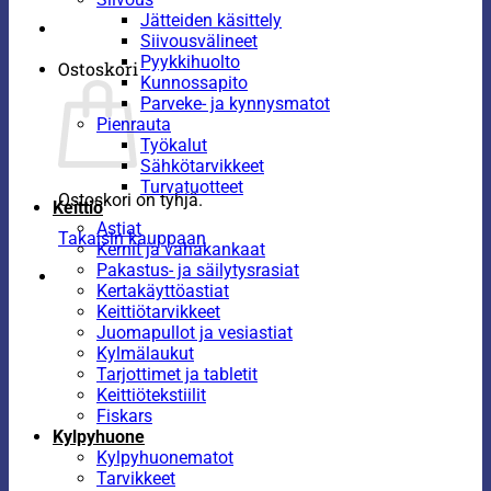
Jätteiden käsittely
Siivousvälineet
Pyykkihuolto
Ostoskori
Kunnossapito
Parveke- ja kynnysmatot
Pienrauta
Työkalut
Sähkötarvikkeet
Turvatuotteet
Ostoskori on tyhjä.
Keittiö
Astiat
Takaisin kauppaan
Kernit ja vahakankaat
Pakastus- ja säilytysrasiat
Kertakäyttöastiat
Keittiötarvikkeet
Juomapullot ja vesiastiat
Kylmälaukut
Tarjottimet ja tabletit
Keittiötekstiilit
Fiskars
Kylpyhuone
Kylpyhuonematot
Tarvikkeet