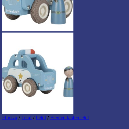
Etusivu
/
Lelut
/
Lelut
/
Pienten lasten lelut