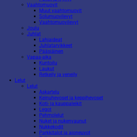
Vaahtomuovit
Muut vaahtomuovit
Solumuovilevyt
Vaahtomuovilevyt
Joulu
Juhlat
Lahjaideat
Juhlatarvikkeet
Pääsiäinen
Vapaa-aika
Kuntoilu
Laukut
Retkeily ja veneily
Lelut
Lelut
Askartelu
Keinuhevoset ja keppihevoset
Koti- ja kauppaleikit
Legot
Pehmolelut
Nuket ja nukenvaunut
Nukkekodit
Parkkitalot ja ajoneuvot