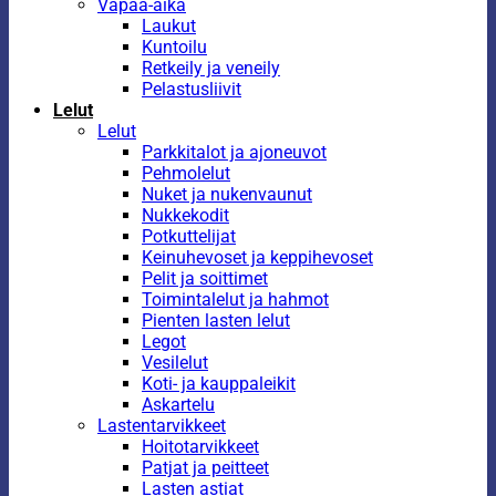
Vapaa-aika
Laukut
Kuntoilu
Retkeily ja veneily
Pelastusliivit
Lelut
Lelut
Parkkitalot ja ajoneuvot
Pehmolelut
Nuket ja nukenvaunut
Nukkekodit
Potkuttelijat
Keinuhevoset ja keppihevoset
Pelit ja soittimet
Toimintalelut ja hahmot
Pienten lasten lelut
Legot
Vesilelut
Koti- ja kauppaleikit
Askartelu
Lastentarvikkeet
Hoitotarvikkeet
Patjat ja peitteet
Lasten astiat