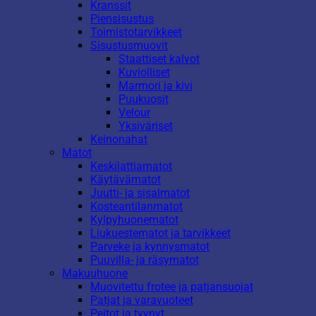
Kranssit
Piensisustus
Toimistotarvikkeet
Sisustusmuovit
Staattiset kalvot
Kuviolliset
Marmori ja kivi
Puukuosit
Velour
Yksiväriset
Keinonahat
Matot
Keskilattiamatot
Käytävämatot
Juutti- ja sisalmatot
Kosteantilanmatot
Kylpyhuonematot
Liukuestematot ja tarvikkeet
Parveke ja kynnysmatot
Puuvilla- ja räsymatot
Makuuhuone
Muovitettu frotee ja patjansuojat
Patjat ja varavuoteet
Peitot ja tyynyt