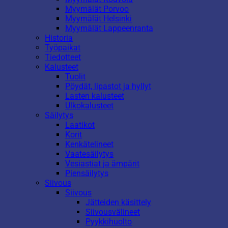
Myymälät Porvoo
Myymälät Helsinki
Myymälät Lappeenranta
Historia
Työpaikat
Tiedotteet
Kalusteet
Tuolit
Pöydät, lipastot ja hyllyt
Lasten kalusteet
Ulkokalusteet
Säilytys
Laatikot
Korit
Kenkätelineet
Vaatesäilytys
Vesiastiat ja ämpärit
Piensäilytys
Siivous
Siivous
Jätteiden käsittely
Siivousvälineet
Pyykkihuolto