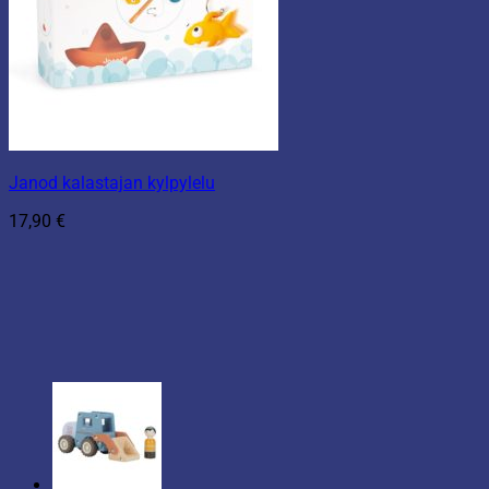
Janod kalastajan kylpylelu
17,90
€