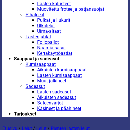
Lasten kalusteet
Muovitettu frotee ja patjansuojat
Pihaleikit
Pulkat ja liukurit
Ulkolelut
Uima-altaat
Lastenjuhlat
Foliopallot
Naamiaisasut
Kertakäyttöastiat
Saappaat ja sadeasut
Kumisaappaat
Aikuisten kumisaappaat
Lasten kumisaappaat
Muut jalkineet
Sadeasut
Lasten sadeasut
Aikuisten sadeasut
Sateenvarjot
Käsineet ja päähineet
Tarjoukset
Etusivu
/
Lelut
/
Lelut
/
Pienten lasten lelut