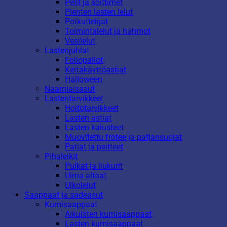
Pelit ja soittimet
Pienten lasten lelut
Potkuttelijat
Toimintalelut ja hahmot
Vesilelut
Lastenjuhlat
Foliopallot
Kertakäyttöastiat
Halloween
Naamiaisasut
Lastentarvikkeet
Hoitotarvikkeet
Lasten astiat
Lasten kalusteet
Muovitettu frotee ja patjansuojat
Patjat ja peitteet
Pihaleikit
Pulkat ja liukurit
Uima-altaat
Ulkolelut
Saappaat ja sadeasut
Kumisaappaat
Aikuisten kumisaappaat
Lasten kumisaappaat