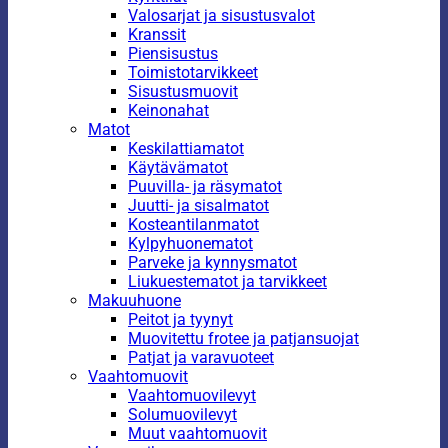
Valosarjat ja sisustusvalot
Kranssit
Piensisustus
Toimistotarvikkeet
Sisustusmuovit
Keinonahat
Matot
Keskilattiamatot
Käytävämatot
Puuvilla- ja räsymatot
Juutti- ja sisalmatot
Kosteantilanmatot
Kylpyhuonematot
Parveke ja kynnysmatot
Liukuestematot ja tarvikkeet
Makuuhuone
Peitot ja tyynyt
Muovitettu frotee ja patjansuojat
Patjat ja varavuoteet
Vaahtomuovit
Vaahtomuovilevyt
Solumuovilevyt
Muut vaahtomuovit