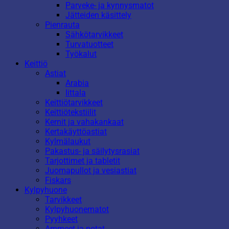
Parveke- ja kynnysmatot
Jätteiden käsittely
Pienrauta
Sähkötarvikkeet
Turvatuotteet
Työkalut
Keittiö
Astiat
Arabia
Iittala
Keittiötarvikkeet
Keittiötekstiilit
Kernit ja vahakankaat
Kertakäyttöastiat
Kylmälaukut
Pakastus- ja säilytysrasiat
Tarjottimet ja tabletit
Juomapullot ja vesiastiat
Fiskars
Kylpyhuone
Tarvikkeet
Kylpyhuonematot
Pyyhkeet
Ammeet ja potat