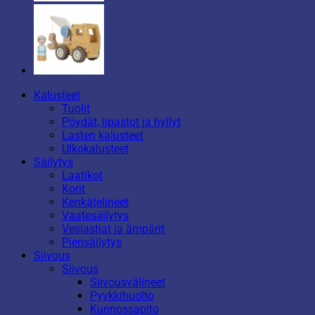
Kalusteet
Tuolit
Pöydät, lipastot ja hyllyt
Lasten kalusteet
Ulkokalusteet
Säilytys
Laatikot
Korit
Kenkätelineet
Vaatesäilytys
Vesiastiat ja ämpärit
Piensäilytys
Siivous
Siivous
Siivousvälineet
Pyykkihuolto
Kunnossapito