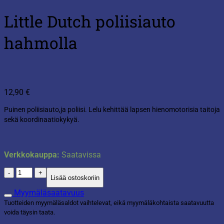
Little Dutch poliisiauto
hahmolla
12,90
€
Puinen poliisiauto,ja poliisi. Lelu kehittää lapsen hienomotorisia taitoja
sekä koordinaatiokykyä.
Verkkokauppa:
Saatavissa
Little
Lisää ostoskoriin
Dutch
poliisiauto
Myymäläsaatavuus
hahmolla
Tuotteiden myymäläsaldot vaihtelevat, eikä myymäläkohtaista saatavuutta
määrä
voida täysin taata.