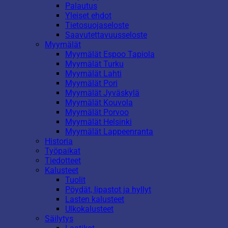
Palautus
Yleiset ehdot
Tietosuojaseloste
Saavutettavuusseloste
Myymälät
Myymälät Espoo Tapiola
Myymälät Turku
Myymälät Lahti
Myymälät Pori
Myymälät Jyväskylä
Myymälät Kouvola
Myymälät Porvoo
Myymälät Helsinki
Myymälät Lappeenranta
Historia
Työpaikat
Tiedotteet
Kalusteet
Tuolit
Pöydät, lipastot ja hyllyt
Lasten kalusteet
Ulkokalusteet
Säilytys