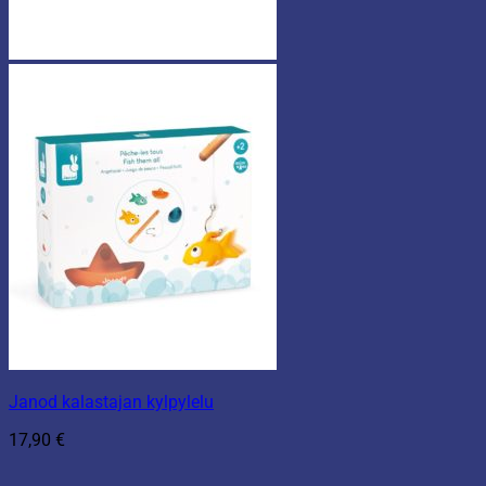
Janod kalastajan kylpylelu
17,90
€