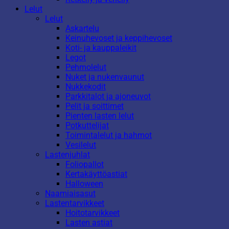
Lelut
Lelut
Askartelu
Keinuhevoset ja keppihevoset
Koti- ja kauppaleikit
Legot
Pehmolelut
Nuket ja nukenvaunut
Nukkekodit
Parkkitalot ja ajoneuvot
Pelit ja soittimet
Pienten lasten lelut
Potkuttelijat
Toimintalelut ja hahmot
Vesilelut
Lastenjuhlat
Foliopallot
Kertakäyttöastiat
Halloween
Naamiaisasut
Lastentarvikkeet
Hoitotarvikkeet
Lasten astiat