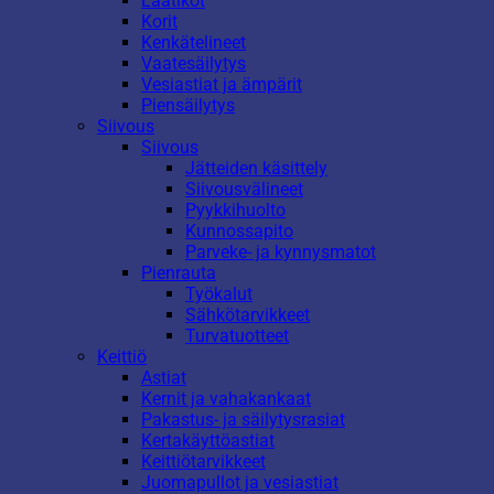
Laatikot
Korit
Kenkätelineet
Vaatesäilytys
Vesiastiat ja ämpärit
Piensäilytys
Siivous
Siivous
Jätteiden käsittely
Siivousvälineet
Pyykkihuolto
Kunnossapito
Parveke- ja kynnysmatot
Pienrauta
Työkalut
Sähkötarvikkeet
Turvatuotteet
Keittiö
Astiat
Kernit ja vahakankaat
Pakastus- ja säilytysrasiat
Kertakäyttöastiat
Keittiötarvikkeet
Juomapullot ja vesiastiat