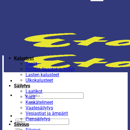
Kalusteet
Tuolit
Pöydät, lipastot ja hyllyt
Lasten kalusteet
Ulkokalusteet
Säilytys
Laatikot
Etsi:
Korit
Kenkätelineet
Vaatesäilytys
Vesiastiat ja ämpärit
Piensäilytys
Etsi:
Siivous
Siivous