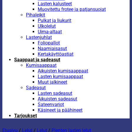
Lasten kalusteet
Muovitettu frotee ja patjansuojat
Pihaleikit
Pulkat ja liukurit
Ulkolelut
Uima-altaat
Lastenjuhlat
Foliopallot
Naamiaisasut
Kertakäyttöastiat
Saappaat ja sadeasut
Kumisaappaat
Aikuisten kumisaappaat
Lasten kumisaappaat
Muut jalkineet
Sadeasut
Lasten sadeasut
Aikuisten sadeasut
Sateenvarjot
Käsineet ja päähineet
Tarjoukset
Etusivu
/
Lelut
/
Lelut
/
Pienten lasten lelut