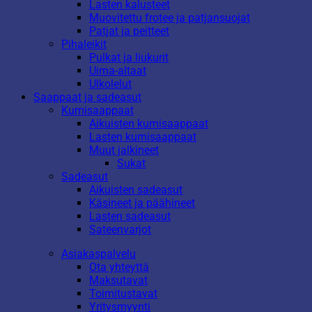
Lasten kalusteet
Muovitettu frotee ja patjansuojat
Patjat ja peitteet
Pihaleikit
Pulkat ja liukurit
Uima-altaat
Ulkolelut
Saappaat ja sadeasut
Kumisaappaat
Aikuisten kumisaappaat
Lasten kumisaappaat
Muut jalkineet
Sukat
Sadeasut
Aikuisten sadeasut
Käsineet ja päähineet
Lasten sadeasut
Sateenvarjot
Asiakaspalvelu
Ota yhteyttä
Maksutavat
Toimitustavat
Yritysmyynti