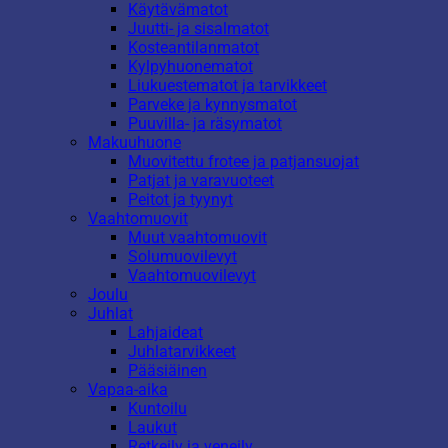
Käytävämatot
Juutti- ja sisalmatot
Kosteantilanmatot
Kylpyhuonematot
Liukuestematot ja tarvikkeet
Parveke ja kynnysmatot
Puuvilla- ja räsymatot
Makuuhuone
Muovitettu frotee ja patjansuojat
Patjat ja varavuoteet
Peitot ja tyynyt
Vaahtomuovit
Muut vaahtomuovit
Solumuovilevyt
Vaahtomuovilevyt
Joulu
Juhlat
Lahjaideat
Juhlatarvikkeet
Pääsiäinen
Vapaa-aika
Kuntoilu
Laukut
Retkeily ja veneily