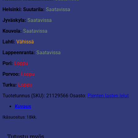
Helsinki: Suutarila:
Saatavissa
Jyväskyla:
Saatavissa
Kouvola:
Saatavissa
Lahti:
Vähissä
Lappeenranta:
Saatavissa
Pori:
Loppu
Porvoo:
Loppu
Turku:
Loppu
Tuotetunnus (SKU):
21129566
Osasto:
Pienten lasten lelut
Kuvaus
Ikäsuositus: 18kk.
Tutustu myös