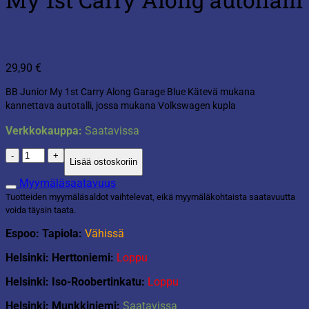
29,90
€
BB Junior My 1st Carry Along Garage Blue Kätevä mukana
kannettava autotalli, jossa mukana Volkswagen kupla
Verkkokauppa:
Saatavissa
My
Lisää ostoskoriin
1st
Carry
Myymäläsaatavuus
Along
Tuotteiden myymäläsaldot vaihtelevat, eikä myymäläkohtaista saatavuutta
autohalli
voida täysin taata.
määrä
Espoo: Tapiola:
Vähissä
Helsinki: Herttoniemi:
Loppu
Helsinki: Iso-Roobertinkatu:
Loppu
Helsinki: Munkkiniemi:
Saatavissa