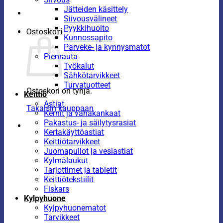
Jätteiden käsittely
Siivousvälineet
Pyykkihuolto
Ostoskori
Kunnossapito
Parveke- ja kynnysmatot
Pienrauta
Työkalut
Sähkötarvikkeet
Turvatuotteet
Ostoskori on tyhjä.
Keittiö
Astiat
Takaisin kauppaan
Kernit ja vahakankaat
Pakastus- ja säilytysrasiat
Kertakäyttöastiat
Keittiötarvikkeet
Juomapullot ja vesiastiat
Kylmälaukut
Tarjottimet ja tabletit
Keittiötekstiilit
Fiskars
Kylpyhuone
Kylpyhuonematot
Tarvikkeet