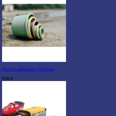
Plasto Leikkipurkit I´M Green
9,90
€