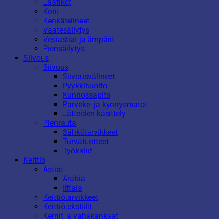
Laatikot
Korit
Kenkätelineet
Vaatesäilytys
Vesiastiat ja ämpärit
Piensäilytys
Siivous
Siivous
Siivousvälineet
Pyykkihuolto
Kunnossapito
Parveke- ja kynnysmatot
Jätteiden käsittely
Pienrauta
Sähkötarvikkeet
Turvatuotteet
Työkalut
Keittiö
Astiat
Arabia
Iittala
Keittiötarvikkeet
Keittiötekstiilit
Kernit ja vahakankaat