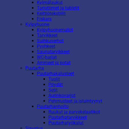
Kylmälaukut
Tarjottimet ja tabletit
Keittiötekstiilit
Fiskars
Kylpyhuone
Kylpyhuonematot
Tarvikkeet
Suihkuverhot
Pyyhkeet
Saunatarvikkeet
WC-harjat
Ammeet ja potat
Puutarha
Puutarhakalusteet
Tuolit
Pöydät
Setit
Aurinkovarjot
Pehmusteet ja istuintyynyt
Puutarhanhoito
Ruukut ja parvekelaatikot
Puutarhatarvikkeet
Puutarhatyökalut
Sisustus