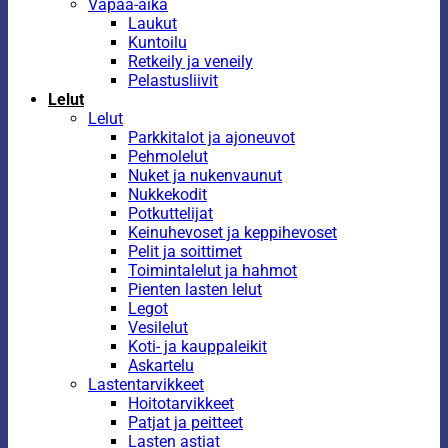
Vapaa-aika
Laukut
Kuntoilu
Retkeily ja veneily
Pelastusliivit
Lelut
Lelut
Parkkitalot ja ajoneuvot
Pehmolelut
Nuket ja nukenvaunut
Nukkekodit
Potkuttelijat
Keinuhevoset ja keppihevoset
Pelit ja soittimet
Toimintalelut ja hahmot
Pienten lasten lelut
Legot
Vesilelut
Koti- ja kauppaleikit
Askartelu
Lastentarvikkeet
Hoitotarvikkeet
Patjat ja peitteet
Lasten astiat