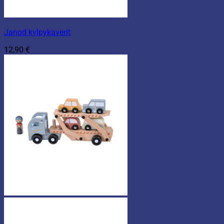
Janod kylpykaverit
12,90
€