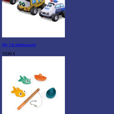
My 1st pehmoauto
15,90
€