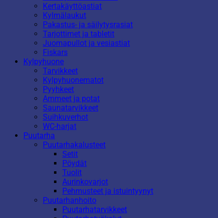
Kertakäyttöastiat
Kylmälaukut
Pakastus- ja säilytysrasiat
Tarjottimet ja tabletit
Juomapullot ja vesiastiat
Fiskars
Kylpyhuone
Tarvikkeet
Kylpyhuonematot
Pyyhkeet
Ammeet ja potat
Saunatarvikkeet
Suihkuverhot
WC-harjat
Puutarha
Puutarhakalusteet
Setit
Pöydät
Tuolit
Aurinkovarjot
Pehmusteet ja istuintyynyt
Puutarhanhoito
Puutarhatarvikkeet