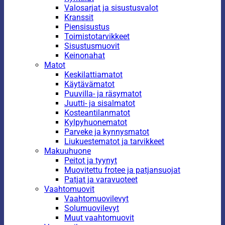
Valosarjat ja sisustusvalot
Kranssit
Piensisustus
Toimistotarvikkeet
Sisustusmuovit
Keinonahat
Matot
Keskilattiamatot
Käytävämatot
Puuvilla- ja räsymatot
Juutti- ja sisalmatot
Kosteantilanmatot
Kylpyhuonematot
Parveke ja kynnysmatot
Liukuestematot ja tarvikkeet
Makuuhuone
Peitot ja tyynyt
Muovitettu frotee ja patjansuojat
Patjat ja varavuoteet
Vaahtomuovit
Vaahtomuovilevyt
Solumuovilevyt
Muut vaahtomuovit