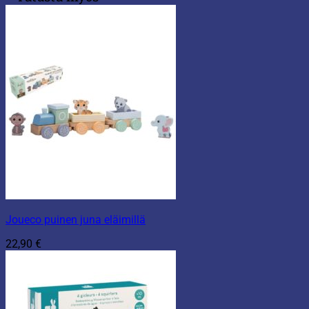
Joueco puinen juna eläimillä
22,90
€