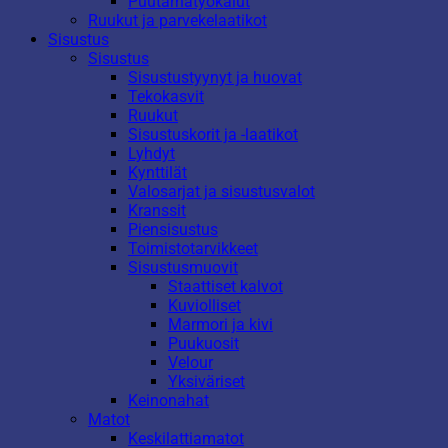
Puutarhatyökalut
Ruukut ja parvekelaatikot
Sisustus
Sisustus
Sisustustyynyt ja huovat
Tekokasvit
Ruukut
Sisustuskorit ja -laatikot
Lyhdyt
Kynttilät
Valosarjat ja sisustusvalot
Kranssit
Piensisustus
Toimistotarvikkeet
Sisustusmuovit
Staattiset kalvot
Kuviolliset
Marmori ja kivi
Puukuosit
Velour
Yksiväriset
Keinonahat
Matot
Keskilattiamatot