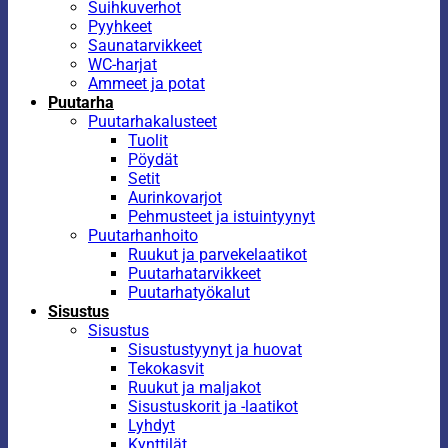
Suihkuverhot
Pyyhkeet
Saunatarvikkeet
WC-harjat
Ammeet ja potat
Puutarha
Puutarhakalusteet
Tuolit
Pöydät
Setit
Aurinkovarjot
Pehmusteet ja istuintyynyt
Puutarhanhoito
Ruukut ja parvekelaatikot
Puutarhatarvikkeet
Puutarhatyökalut
Sisustus
Sisustus
Sisustustyynyt ja huovat
Tekokasvit
Ruukut ja maljakot
Sisustuskorit ja -laatikot
Lyhdyt
Kynttilät