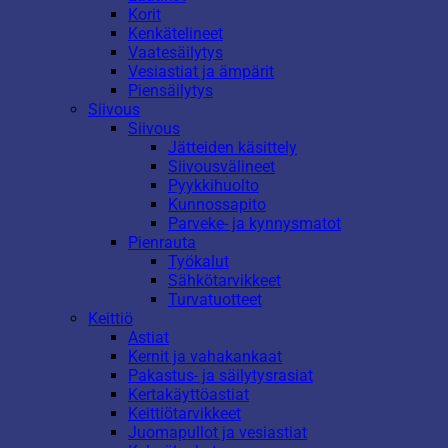
Korit
Kenkätelineet
Vaatesäilytys
Vesiastiat ja ämpärit
Piensäilytys
Siivous
Siivous
Jätteiden käsittely
Siivousvälineet
Pyykkihuolto
Kunnossapito
Parveke- ja kynnysmatot
Pienrauta
Työkalut
Sähkötarvikkeet
Turvatuotteet
Keittiö
Astiat
Kernit ja vahakankaat
Pakastus- ja säilytysrasiat
Kertakäyttöastiat
Keittiötarvikkeet
Juomapullot ja vesiastiat