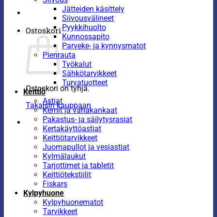
Jätteiden käsittely
Siivousvälineet
Pyykkihuolto
Ostoskori
Kunnossapito
Parveke- ja kynnysmatot
Pienrauta
Työkalut
Sähkötarvikkeet
Turvatuotteet
Ostoskori on tyhjä.
Keittiö
Astiat
Takaisin kauppaan
Kernit ja vahakankaat
Pakastus- ja säilytysrasiat
Kertakäyttöastiat
Keittiötarvikkeet
Juomapullot ja vesiastiat
Kylmälaukut
Tarjottimet ja tabletit
Keittiötekstiilit
Fiskars
Kylpyhuone
Kylpyhuonematot
Tarvikkeet