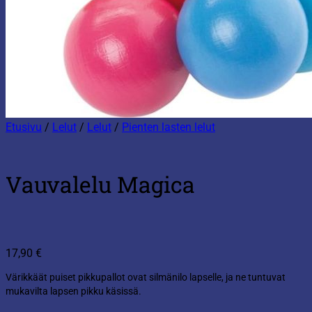
Etusivu
/
Lelut
/
Lelut
/
Pienten lasten lelut
Vauvalelu Magica
17,90
€
Värikkäät puiset pikkupallot ovat silmänilo lapselle, ja ne tuntuvat
mukavilta lapsen pikku käsissä.