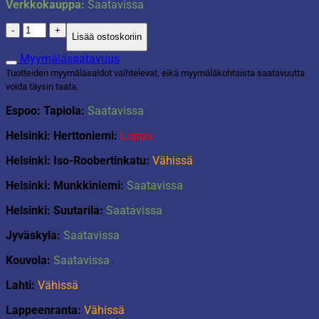
Verkkokauppa:
Saatavissa
Vauvalelu
Lisää ostoskoriin
Magica
määrä
Myymäläsaatavuus
Tuotteiden myymäläsaldot vaihtelevat, eikä myymäläkohtaista saatavuutta
voida täysin taata.
Espoo: Tapiola:
Saatavissa
Helsinki: Herttoniemi:
Loppu
Helsinki: Iso-Roobertinkatu:
Vähissä
Helsinki: Munkkiniemi:
Saatavissa
Helsinki: Suutarila:
Saatavissa
Jyväskyla:
Saatavissa
Kouvola:
Saatavissa
Lahti:
Vähissä
Lappeenranta:
Vähissä