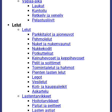
Vapaa-aika
Laukut
Kuntoilu
Retkeily ja veneily
Pelastusliivit
Lelut
Lelut
Parkkitalot ja ajoneuvot
Pehmolelut
Nuket ja nukenvaunut
Nukkekodit
Potkuttelijat
Keinuhevoset ja keppihevoset
Pelit ja soittimet
Toimintalelut ja hahmot
Pienten lasten lelut
Legot
Vesilelut
Koti- ja kauppaleikit
Askartelu
Lastentarvikkeet
Hoitotarvikkeet
Patjat ja peitteet
Lasten astiat