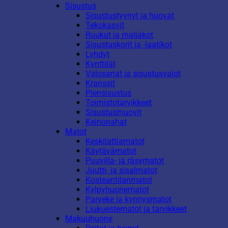
Sisustus
Sisustustyynyt ja huovat
Tekokasvit
Ruukut ja maljakot
Sisustuskorit ja -laatikot
Lyhdyt
Kynttilät
Valosarjat ja sisustusvalot
Kranssit
Piensisustus
Toimistotarvikkeet
Sisustusmuovit
Keinonahat
Matot
Keskilattiamatot
Käytävämatot
Puuvilla- ja räsymatot
Juutti- ja sisalmatot
Kosteantilanmatot
Kylpyhuonematot
Parveke ja kynnysmatot
Liukuestematot ja tarvikkeet
Makuuhuone