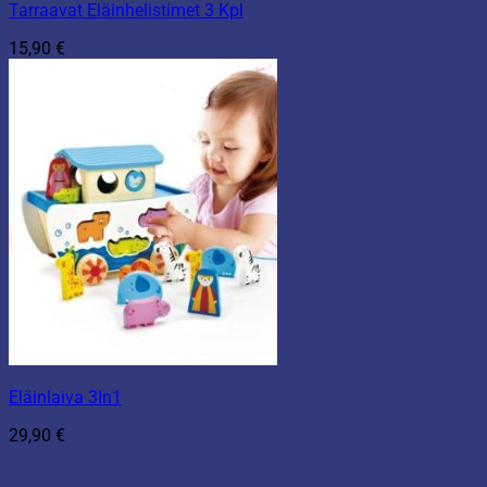
Tarraavat Eläinhelistimet 3 Kpl
15,90
€
Eläinlaiva 3In1
29,90
€