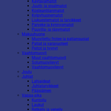
Käytävämatot
Juutti- ja sisalmatot
Kosteantilanmatot
Kylpyhuonematot
Liukuestematot ja tarvikkeet
Parveke ja kynnysmatot
Puuvilla- ja räsymatot
Makuuhuone
Muovitettu frotee ja patjansuojat
Patjat ja varavuoteet
Peitot ja tyynyt
Vaahtomuovit
Muut vaahtomuovit
Solumuovilevyt
Vaahtomuovilevyt
Joulu
Juhlat
Lahjaideat
Juhlatarvikkeet
Pääsiäinen
Vapaa-aika
Kuntoilu
Laukut
Retkeily ja veneily