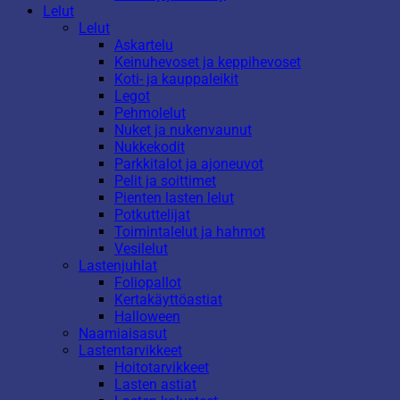
Lelut
Lelut
Askartelu
Keinuhevoset ja keppihevoset
Koti- ja kauppaleikit
Legot
Pehmolelut
Nuket ja nukenvaunut
Nukkekodit
Parkkitalot ja ajoneuvot
Pelit ja soittimet
Pienten lasten lelut
Potkuttelijat
Toimintalelut ja hahmot
Vesilelut
Lastenjuhlat
Foliopallot
Kertakäyttöastiat
Halloween
Naamiaisasut
Lastentarvikkeet
Hoitotarvikkeet
Lasten astiat