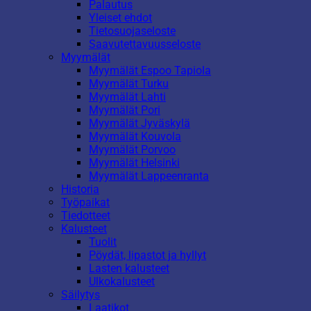
Palautus
Yleiset ehdot
Tietosuojaseloste
Saavutettavuusseloste
Myymälät
Myymälät Espoo Tapiola
Myymälät Turku
Myymälät Lahti
Myymälät Pori
Myymälät Jyväskylä
Myymälät Kouvola
Myymälät Porvoo
Myymälät Helsinki
Myymälät Lappeenranta
Historia
Työpaikat
Tiedotteet
Kalusteet
Tuolit
Pöydät, lipastot ja hyllyt
Lasten kalusteet
Ulkokalusteet
Säilytys
Laatikot