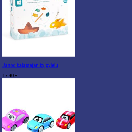
Janod kalastajan kylpylelu
17,90
€