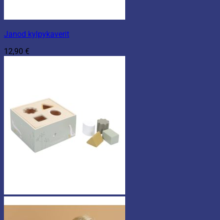
Janod kylpykaverit
12,90
€