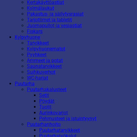
Kertakäyttöastiat
Kylmälaukut
Pakastus- ja säilytysrasiat
Tarjottimet ja tabletit
Juomapullot ja vesiastiat
Fiskars
Kylpyhuone
Tarvikkeet
Kylpyhuonematot
Pyyhkeet
Ammeet ja potat
Saunatarvikkeet
Suihkuverhot
WC-harjat
Puutarha
Puutarhakalusteet
Setit
Pöydät
Tuolit
Aurinkovarjot
Pehmusteet ja istuintyynyt
Puutarhanhoito
Puutarhatarvikkeet
Puutarhatyökalut