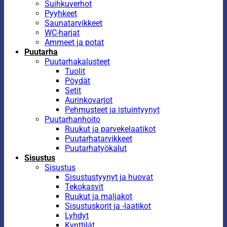
Suihkuverhot
Pyyhkeet
Saunatarvikkeet
WC-harjat
Ammeet ja potat
Puutarha
Puutarhakalusteet
Tuolit
Pöydät
Setit
Aurinkovarjot
Pehmusteet ja istuintyynyt
Puutarhanhoito
Ruukut ja parvekelaatikot
Puutarhatarvikkeet
Puutarhatyökalut
Sisustus
Sisustus
Sisustustyynyt ja huovat
Tekokasvit
Ruukut ja maljakot
Sisustuskorit ja -laatikot
Lyhdyt
Kynttilät