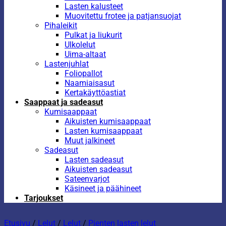
Lasten kalusteet
Muovitettu frotee ja patjansuojat
Pihaleikit
Pulkat ja liukurit
Ulkolelut
Uima-altaat
Lastenjuhlat
Foliopallot
Naamiaisasut
Kertakäyttöastiat
Saappaat ja sadeasut
Kumisaappaat
Aikuisten kumisaappaat
Lasten kumisaappaat
Muut jalkineet
Sadeasut
Lasten sadeasut
Aikuisten sadeasut
Sateenvarjot
Käsineet ja päähineet
Tarjoukset
Etusivu
/
Lelut
/
Lelut
/
Pienten lasten lelut