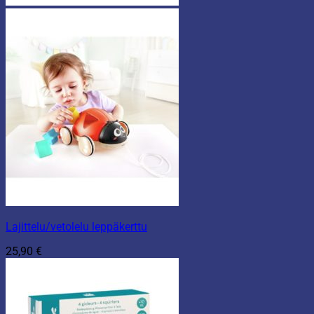
Lajittelu/vetolelu leppäkerttu
25,90
€