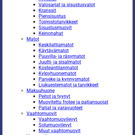
Valosarjat ja sisustusvalot
Kranssit
Piensisustus
Toimistotarvikkeet
Sisustusmuovit
Keinonahat
Matot
Keskilattiamatot
Käytävämatot
Puuvilla- ja räsymatot
Juutti- ja sisalmatot
Kosteantilanmatot
Kylpyhuonematot
Parveke ja kynnysmatot
Liukuestematot ja tarvikkeet
Makuuhuone
Peitot ja tyynyt
Muovitettu frotee ja patjansuojat
Patjat ja varavuoteet
Vaahtomuovit
Vaahtomuovilevyt
Solumuovilevyt
Muut vaahtomuovit