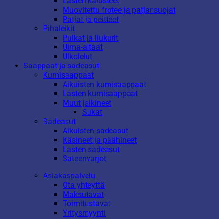
Lasten kalusteet
Muovitettu frotee ja patjansuojat
Patjat ja peitteet
Pihaleikit
Pulkat ja liukurit
Uima-altaat
Ulkolelut
Saappaat ja sadeasut
Kumisaappaat
Aikuisten kumisaappaat
Lasten kumisaappaat
Muut jalkineet
Sukat
Sadeasut
Aikuisten sadeasut
Käsineet ja päähineet
Lasten sadeasut
Sateenvarjot
Asiakaspalvelu
Ota yhteyttä
Maksutavat
Toimitustavat
Yritysmyynti