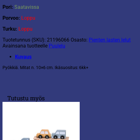
Pori:
Saatavissa
Porvoo:
Loppu
Turku:
Loppu
Tuotetunnus (SKU):
21196066
Osasto:
Pienten lasten lelut
Avainsana tuotteelle
Puulelu
Kuvaus
Pyökkiä. Mitat n. 10×6 cm. Ikäsuositus: 6kk+
Tutustu myös