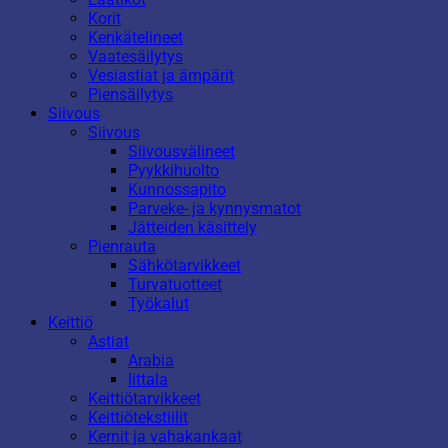
Korit
Kenkätelineet
Vaatesäilytys
Vesiastiat ja ämpärit
Piensäilytys
Siivous
Siivous
Siivousvälineet
Pyykkihuolto
Kunnossapito
Parveke- ja kynnysmatot
Jätteiden käsittely
Pienrauta
Sähkötarvikkeet
Turvatuotteet
Työkalut
Keittiö
Astiat
Arabia
Iittala
Keittiötarvikkeet
Keittiötekstiilit
Kernit ja vahakankaat