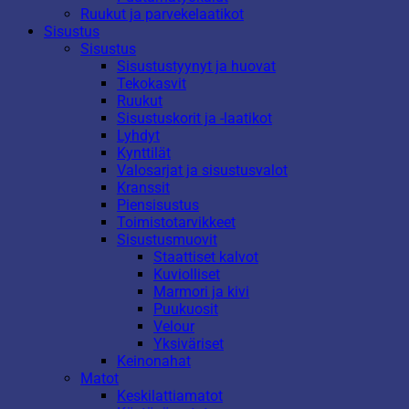
Ruukut ja parvekelaatikot
Sisustus
Sisustus
Sisustustyynyt ja huovat
Tekokasvit
Ruukut
Sisustuskorit ja -laatikot
Lyhdyt
Kynttilät
Valosarjat ja sisustusvalot
Kranssit
Piensisustus
Toimistotarvikkeet
Sisustusmuovit
Staattiset kalvot
Kuviolliset
Marmori ja kivi
Puukuosit
Velour
Yksiväriset
Keinonahat
Matot
Keskilattiamatot