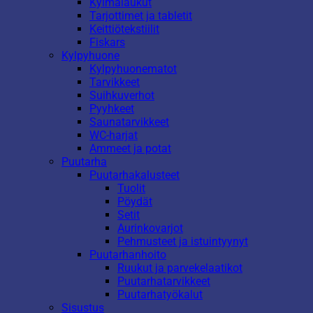
Kylmälaukut
Tarjottimet ja tabletit
Keittiötekstiilit
Fiskars
Kylpyhuone
Kylpyhuonematot
Tarvikkeet
Suihkuverhot
Pyyhkeet
Saunatarvikkeet
WC-harjat
Ammeet ja potat
Puutarha
Puutarhakalusteet
Tuolit
Pöydät
Setit
Aurinkovarjot
Pehmusteet ja istuintyynyt
Puutarhanhoito
Ruukut ja parvekelaatikot
Puutarhatarvikkeet
Puutarhatyökalut
Sisustus