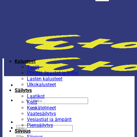
Kalusteet
Tuolit
Pöydät, lipastot ja hyllyt
Lasten kalusteet
Ulkokalusteet
Säilytys
Laatikot
Etsi:
Korit
Kenkätelineet
Vaatesäilytys
Vesiastiat ja ämpärit
Piensäilytys
Etsi:
Siivous
Siivous