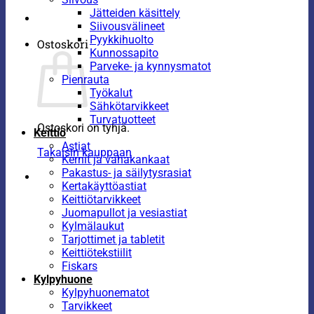
Jätteiden käsittely
Siivousvälineet
Pyykkihuolto
Ostoskori
Kunnossapito
Parveke- ja kynnysmatot
Pienrauta
Työkalut
Sähkötarvikkeet
Turvatuotteet
Ostoskori on tyhjä.
Keittiö
Astiat
Takaisin kauppaan
Kernit ja vahakankaat
Pakastus- ja säilytysrasiat
Kertakäyttöastiat
Keittiötarvikkeet
Juomapullot ja vesiastiat
Kylmälaukut
Tarjottimet ja tabletit
Keittiötekstiilit
Fiskars
Kylpyhuone
Kylpyhuonematot
Tarvikkeet