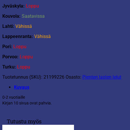
Jyväskyla:
Loppu
Kouvola:
Saatavissa
Lahti:
Vähissä
Lappeenranta:
Vähissä
Pori:
Loppu
Porvoo:
Loppu
Turku:
Loppu
Tuotetunnus (SKU):
21199226
Osasto:
Pienten lasten lelut
Kuvaus
0-2 vuotiaille
Kirjan 10 sivua ovat pahvia.
Tutustu myös