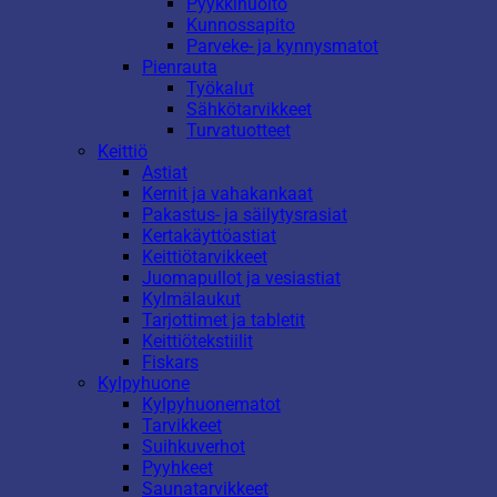
Pyykkihuolto
Kunnossapito
Parveke- ja kynnysmatot
Pienrauta
Työkalut
Sähkötarvikkeet
Turvatuotteet
Keittiö
Astiat
Kernit ja vahakankaat
Pakastus- ja säilytysrasiat
Kertakäyttöastiat
Keittiötarvikkeet
Juomapullot ja vesiastiat
Kylmälaukut
Tarjottimet ja tabletit
Keittiötekstiilit
Fiskars
Kylpyhuone
Kylpyhuonematot
Tarvikkeet
Suihkuverhot
Pyyhkeet
Saunatarvikkeet