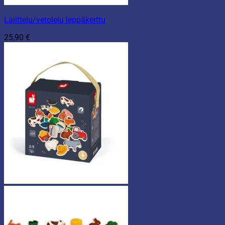
Lajittelu/vetolelu leppäkerttu
25,90
€