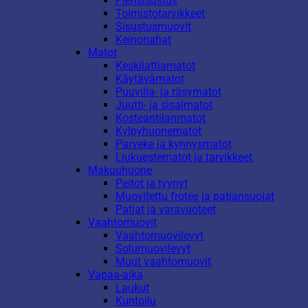
Piensisustus
Toimistotarvikkeet
Sisustusmuovit
Keinonahat
Matot
Keskilattiamatot
Käytävämatot
Puuvilla- ja räsymatot
Juutti- ja sisalmatot
Kosteantilanmatot
Kylpyhuonematot
Parveke ja kynnysmatot
Liukuestematot ja tarvikkeet
Makuuhuone
Peitot ja tyynyt
Muovitettu frotee ja patjansuojat
Patjat ja varavuoteet
Vaahtomuovit
Vaahtomuovilevyt
Solumuovilevyt
Muut vaahtomuovit
Vapaa-aika
Laukut
Kuntoilu