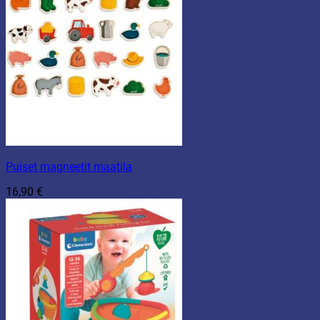
Puiset magneetit maatila
16,90
€