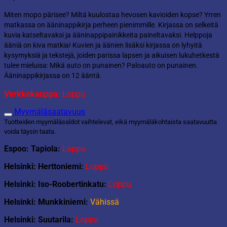
Miten mopo pärisee? Miltä kuulostaa hevosen kavioiden kopse? Yrren
matkassa on ääninappikirja perheen pienimmille. Kirjassa on selkeitä
kuvia katseltavaksi ja ääninappipainikkeita paineltavaksi. Helppoja
ääniä on kiva matkia! Kuvien ja äänien lisäksi kirjassa on lyhyitä
kysymyksiä ja tekstejä, joiden parissa lapsen ja aikuisen lukuhetkestä
tulee mieluisa: Mikä auto on punainen? Paloauto on punainen.
Ääninappikirjassa on 12 ääntä.
Verkkokauppa:
Loppu
Myymäläsaatavuus
Tuotteiden myymäläsaldot vaihtelevat, eikä myymäläkohtaista saatavuutta
voida täysin taata.
Espoo: Tapiola:
Loppu
Helsinki: Herttoniemi:
Loppu
Helsinki: Iso-Roobertinkatu:
Loppu
Helsinki: Munkkiniemi:
Vähissä
Helsinki: Suutarila:
Loppu