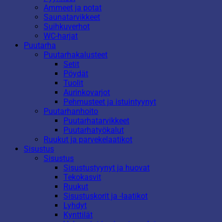
Ammeet ja potat
Saunatarvikkeet
Suihkuverhot
WC-harjat
Puutarha
Puutarhakalusteet
Setit
Pöydät
Tuolit
Aurinkovarjot
Pehmusteet ja istuintyynyt
Puutarhanhoito
Puutarhatarvikkeet
Puutarhatyökalut
Ruukut ja parvekelaatikot
Sisustus
Sisustus
Sisustustyynyt ja huovat
Tekokasvit
Ruukut
Sisustuskorit ja -laatikot
Lyhdyt
Kynttilät