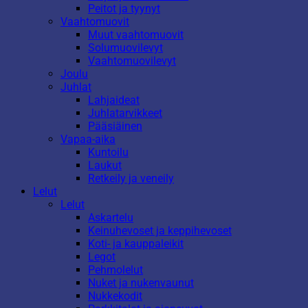
Peitot ja tyynyt
Vaahtomuovit
Muut vaahtomuovit
Solumuovilevyt
Vaahtomuovilevyt
Joulu
Juhlat
Lahjaideat
Juhlatarvikkeet
Pääsiäinen
Vapaa-aika
Kuntoilu
Laukut
Retkeily ja veneily
Lelut
Lelut
Askartelu
Keinuhevoset ja keppihevoset
Koti- ja kauppaleikit
Legot
Pehmolelut
Nuket ja nukenvaunut
Nukkekodit