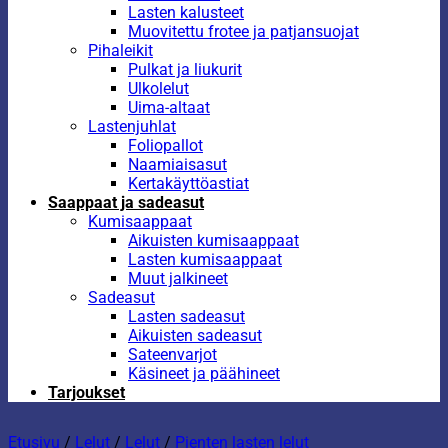
Lasten kalusteet
Muovitettu frotee ja patjansuojat
Pihaleikit
Pulkat ja liukurit
Ulkolelut
Uima-altaat
Lastenjuhlat
Foliopallot
Naamiaisasut
Kertakäyttöastiat
Saappaat ja sadeasut
Kumisaappaat
Aikuisten kumisaappaat
Lasten kumisaappaat
Muut jalkineet
Sadeasut
Lasten sadeasut
Aikuisten sadeasut
Sateenvarjot
Käsineet ja päähineet
Tarjoukset
Etusivu
/
Lelut
/
Lelut
/
Pienten lasten lelut