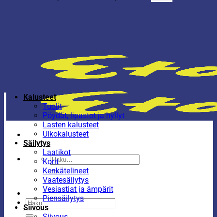
Kalusteet
Tuolit
Pöydät, lipastot ja hyllyt
Lasten kalusteet
Ulkokalusteet
Säilytys
Laatikot
Etsi:
Korit
Kenkätelineet
Vaatesäilytys
Vesiastiat ja ämpärit
Piensäilytys
Etsi:
Siivous
Siivous