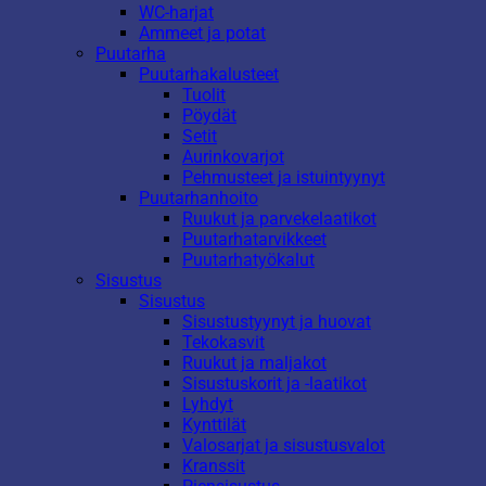
WC-harjat
Ammeet ja potat
Puutarha
Puutarhakalusteet
Tuolit
Pöydät
Setit
Aurinkovarjot
Pehmusteet ja istuintyynyt
Puutarhanhoito
Ruukut ja parvekelaatikot
Puutarhatarvikkeet
Puutarhatyökalut
Sisustus
Sisustus
Sisustustyynyt ja huovat
Tekokasvit
Ruukut ja maljakot
Sisustuskorit ja -laatikot
Lyhdyt
Kynttilät
Valosarjat ja sisustusvalot
Kranssit