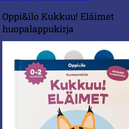
Oppi&ilo Kukkuu! Eläimet
huopalappukirja