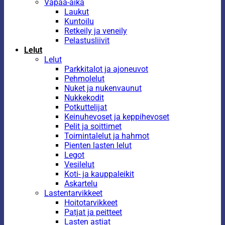
Vapaa-aika
Laukut
Kuntoilu
Retkeily ja veneily
Pelastusliivit
Lelut
Lelut
Parkkitalot ja ajoneuvot
Pehmolelut
Nuket ja nukenvaunut
Nukkekodit
Potkuttelijat
Keinuhevoset ja keppihevoset
Pelit ja soittimet
Toimintalelut ja hahmot
Pienten lasten lelut
Legot
Vesilelut
Koti- ja kauppaleikit
Askartelu
Lastentarvikkeet
Hoitotarvikkeet
Patjat ja peitteet
Lasten astiat