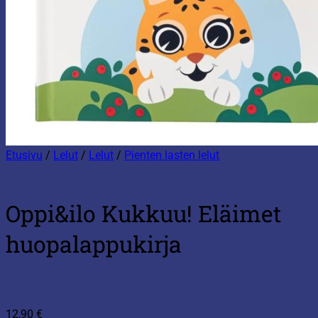
Etusivu
/
Lelut
/
Lelut
/
Pienten lasten lelut
Oppi&ilo Kukkuu! Eläimet
huopalappukirja
12,90
€