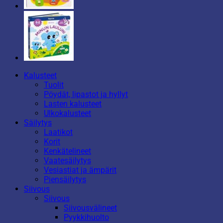
Kalusteet
Tuolit
Pöydät, lipastot ja hyllyt
Lasten kalusteet
Ulkokalusteet
Säilytys
Laatikot
Korit
Kenkätelineet
Vaatesäilytys
Vesiastiat ja ämpärit
Piensäilytys
Siivous
Siivous
Siivousvälineet
Pyykkihuolto