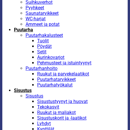
Suihkuverhot
Pyyhkeet
Saunatarvikkeet
WC-harjat
Ammeet ja potat
Puutarha
Puutarhakalusteet
Tuolit
Pöydät
Setit
Aurinkovarjot
Pehmusteet ja istuintyynyt
Puutarhanhoito
Ruukut ja parvekelaatikot
Puutarhatarvikkeet
Puutarhatyökalut
Sisustus
Sisustus
Sisustustyynyt ja huovat
Tekokasvit
Ruukut ja maljakot
Sisustuskorit ja -laatikot
Lyhdyt
Kynttilät