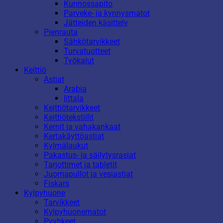
Kunnossapito
Parveke- ja kynnysmatot
Jätteiden käsittely
Pienrauta
Sähkötarvikkeet
Turvatuotteet
Työkalut
Keittiö
Astiat
Arabia
Iittala
Keittiötarvikkeet
Keittiötekstiilit
Kernit ja vahakankaat
Kertakäyttöastiat
Kylmälaukut
Pakastus- ja säilytysrasiat
Tarjottimet ja tabletit
Juomapullot ja vesiastiat
Fiskars
Kylpyhuone
Tarvikkeet
Kylpyhuonematot
Pyyhkeet