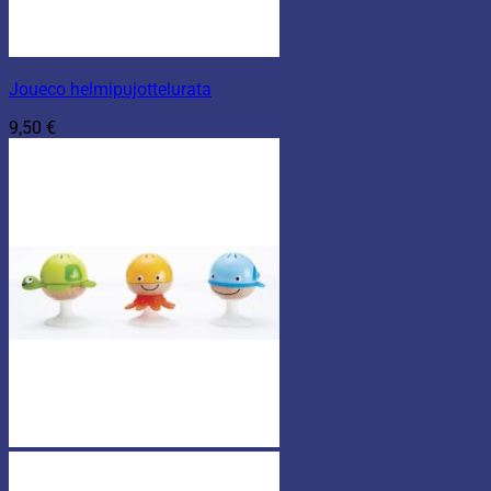
Joueco helmipujottelurata
9,50
€