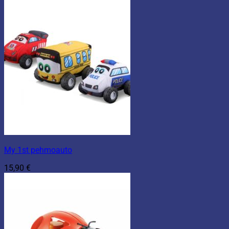
My 1st pehmoauto
15,90
€