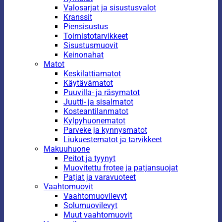
Valosarjat ja sisustusvalot
Kranssit
Piensisustus
Toimistotarvikkeet
Sisustusmuovit
Keinonahat
Matot
Keskilattiamatot
Käytävämatot
Puuvilla- ja räsymatot
Juutti- ja sisalmatot
Kosteantilanmatot
Kylpyhuonematot
Parveke ja kynnysmatot
Liukuestematot ja tarvikkeet
Makuuhuone
Peitot ja tyynyt
Muovitettu frotee ja patjansuojat
Patjat ja varavuoteet
Vaahtomuovit
Vaahtomuovilevyt
Solumuovilevyt
Muut vaahtomuovit