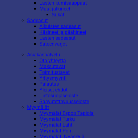
Lasten kumisaappaat
Muut jalkineet
Sukat
Sadeasut
Aikuisten sadeasut
Käsineet ja päähineet
Lasten sadeasut
Sateenvarjot
Asiakaspalvelu
Ota yhteyttä
Maksutavat
Toimitustavat
Yritysmyynti
Palautus
Yleiset ehdot
Tietosuojaseloste
Saavutettavuusseloste
Myymälät
Myymälät Espoo Tapiola
Myymälät Turku
Myymälät Lahti
Myymälät Pori
Myymälät Jyväskylä