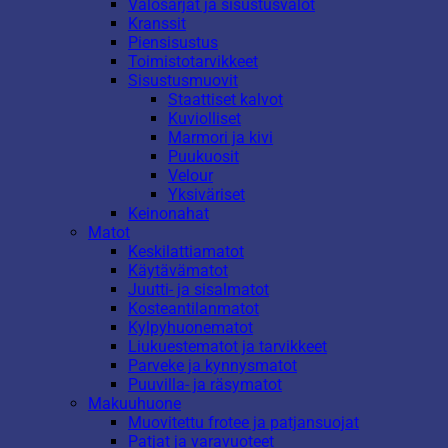
Valosarjat ja sisustusvalot
Kranssit
Piensisustus
Toimistotarvikkeet
Sisustusmuovit
Staattiset kalvot
Kuviolliset
Marmori ja kivi
Puukuosit
Velour
Yksiväriset
Keinonahat
Matot
Keskilattiamatot
Käytävämatot
Juutti- ja sisalmatot
Kosteantilanmatot
Kylpyhuonematot
Liukuestematot ja tarvikkeet
Parveke ja kynnysmatot
Puuvilla- ja räsymatot
Makuuhuone
Muovitettu frotee ja patjansuojat
Patjat ja varavuoteet