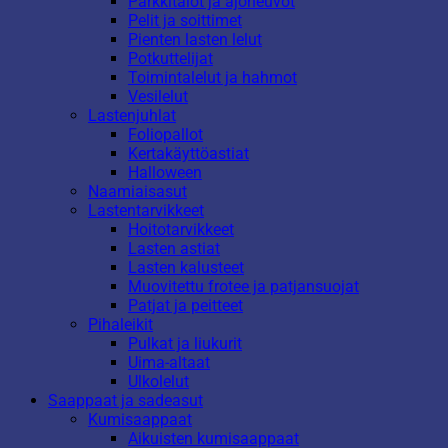
Parkkitalot ja ajoneuvot
Pelit ja soittimet
Pienten lasten lelut
Potkuttelijat
Toimintalelut ja hahmot
Vesilelut
Lastenjuhlat
Foliopallot
Kertakäyttöastiat
Halloween
Naamiaisasut
Lastentarvikkeet
Hoitotarvikkeet
Lasten astiat
Lasten kalusteet
Muovitettu frotee ja patjansuojat
Patjat ja peitteet
Pihaleikit
Pulkat ja liukurit
Uima-altaat
Ulkolelut
Saappaat ja sadeasut
Kumisaappaat
Aikuisten kumisaappaat