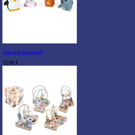
Janod kylpykaverit
12,90
€