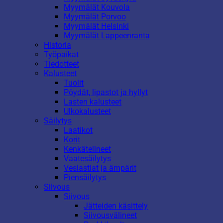
Myymälät Kouvola
Myymälät Porvoo
Myymälät Helsinki
Myymälät Lappeenranta
Historia
Työpaikat
Tiedotteet
Kalusteet
Tuolit
Pöydät, lipastot ja hyllyt
Lasten kalusteet
Ulkokalusteet
Säilytys
Laatikot
Korit
Kenkätelineet
Vaatesäilytys
Vesiastiat ja ämpärit
Piensäilytys
Siivous
Siivous
Jätteiden käsittely
Siivousvälineet