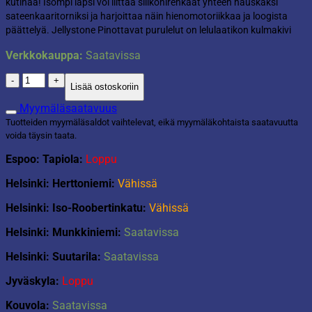
kutinaa! Isompi lapsi voi liittää silikonirenkaat yhteen hauskaksi
sateenkaaritorniksi ja harjoittaa näin hienomotoriikkaa ja loogista
päättelyä. Jellystone Pinottavat purulelut on lelulaatikon kulmakivi
Verkkokauppa:
Saatavissa
Purulelutorni
Lisää ostoskoriin
Nature
määrä
Myymäläsaatavuus
Tuotteiden myymäläsaldot vaihtelevat, eikä myymäläkohtaista saatavuutta
voida täysin taata.
Espoo: Tapiola:
Loppu
Helsinki: Herttoniemi:
Vähissä
Helsinki: Iso-Roobertinkatu:
Vähissä
Helsinki: Munkkiniemi:
Saatavissa
Helsinki: Suutarila:
Saatavissa
Jyväskyla:
Loppu
Kouvola:
Saatavissa