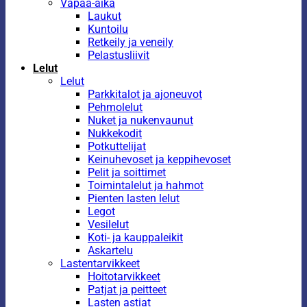
Vapaa-aika
Laukut
Kuntoilu
Retkeily ja veneily
Pelastusliivit
Lelut
Lelut
Parkkitalot ja ajoneuvot
Pehmolelut
Nuket ja nukenvaunut
Nukkekodit
Potkuttelijat
Keinuhevoset ja keppihevoset
Pelit ja soittimet
Toimintalelut ja hahmot
Pienten lasten lelut
Legot
Vesilelut
Koti- ja kauppaleikit
Askartelu
Lastentarvikkeet
Hoitotarvikkeet
Patjat ja peitteet
Lasten astiat