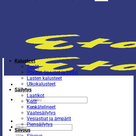
Kalusteet
Tuolit
Pöydät, lipastot ja hyllyt
Lasten kalusteet
Ulkokalusteet
Säilytys
Laatikot
Etsi:
Korit
Kenkätelineet
Vaatesäilytys
Vesiastiat ja ämpärit
Piensäilytys
Etsi:
Siivous
Siivous