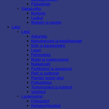
Pääsiäinen
Vapaa-aika
Kuntoilu
Laukut
Retkeily ja veneily
Lelut
Lelut
Askartelu
Keinuhevoset ja keppihevoset
Koti- ja kauppaleikit
Legot
Pehmolelut
Nuket ja nukenvaunut
Nukkekodit
Parkkitalot ja ajoneuvot
Pelit ja soittimet
Pienten lasten lelut
Potkuttelijat
Toimintalelut ja hahmot
Vesilelut
Lastenjuhlat
Foliopallot
Kertakäyttöastiat