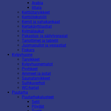
Arabia
Iittala
Keittiötarvikkeet
Keittiötekstiilit
Kernit ja vahakankaat
Kertakäyttöastiat
Kylmälaukut
Pakastus- ja säilytysrasiat
Tarjottimet ja tabletit
Juomapullot ja vesiastiat
Fiskars
Kylpyhuone
Tarvikkeet
Kylpyhuonematot
Pyyhkeet
Ammeet ja potat
Saunatarvikkeet
Suihkuverhot
WC-harjat
Puutarha
Puutarhakalusteet
Setit
Pöydät