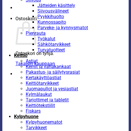
Jätteiden käsittely
Siivousvälineet
Pyykkihuolto
Ostoskori
Kunnossapito
Parveke- ja kynnysmatot
Pienrauta
Työkalut
Sähkötarvikkeet
Turvatuotteet
Ostoskori on tyhjä.
Keittiö
Astiat
Takaisin kauppaan
Kernit ja vahakankaat
Pakastus- ja säilytysrasiat
Kertakäyttöastiat
Keittiötarvikkeet
Juomapullot ja vesiastiat
Kylmälaukut
Tarjottimet ja tabletit
Keittiötekstiilit
Fiskars
Kylpyhuone
Kylpyhuonematot
Tarvikkeet