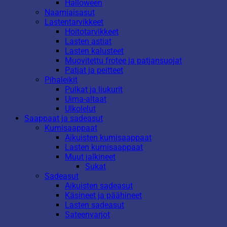
Halloween
Naamiaisasut
Lastentarvikkeet
Hoitotarvikkeet
Lasten astiat
Lasten kalusteet
Muovitettu frotee ja patjansuojat
Patjat ja peitteet
Pihaleikit
Pulkat ja liukurit
Uima-altaat
Ulkolelut
Saappaat ja sadeasut
Kumisaappaat
Aikuisten kumisaappaat
Lasten kumisaappaat
Muut jalkineet
Sukat
Sadeasut
Aikuisten sadeasut
Käsineet ja päähineet
Lasten sadeasut
Sateenvarjot