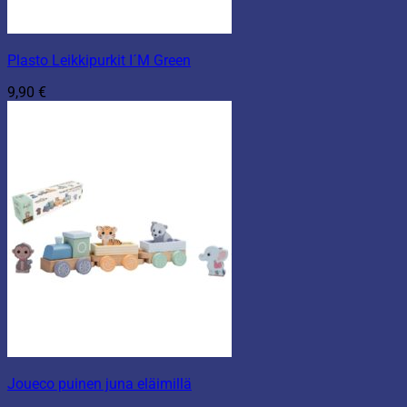
Plasto Leikkipurkit I´M Green
9,90
€
Joueco puinen juna eläimillä