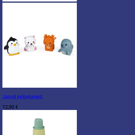
Janod kylpykaverit
12,90
€