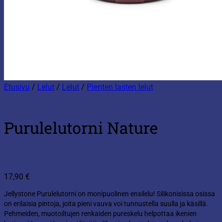
Etusivu
/
Lelut
/
Lelut
/
Pienten lasten lelut
Purulelutorni Nature
17,90
€
Jellystone Purulelutorni on monipuolinen ensilelu! Silikonisissa osissa
on erilaisia pintoja, joita pieni vauva voi tunnustella suulla ja käsillä.
Pehmeiden, muotoiltujen renkaiden pureskelu helpottaa ikenien