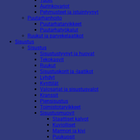
Tuolit
Aurinkovarjot
Pehmusteet ja istuintyynyt
Puutarhanhoito
Puutarhatarvikkeet
Puutarhatyökalut
Ruukut ja parvekelaatikot
Sisustus
Sisustus
Sisustustyynyt ja huovat
Tekokasvit
Ruukut
Sisustuskorit ja -laatikot
Lyhdyt
Kynttilät
Valosarjat ja sisustusvalot
Kranssit
Piensisustus
Toimistotarvikkeet
Sisustusmuovit
Staattiset kalvot
Kuviolliset
Marmori ja kivi
Puukuosit