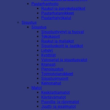
Puutarhanhoito
Ruukut ja parvekelaatikot
Puutarhatarvikkeet
Puutarhatyökalut
Sisustus
Sisustus
Sisustustyynyt ja huovat
Tekokasvit
Ruukut ja maljakot
Sisustuskorit ja -laatikot
Lyhdyt
Kynttilät
Valosarjat ja sisustusvalot
Kranssit
Piensisustus
Toimistotarvikkeet
Sisustusmuovit
Keinonahat
Matot
Keskilattiamatot
Käytävämatot
Puuvilla- ja räsymatot
Juutti- ja sisalmatot