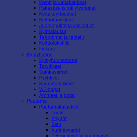
Kernit ja vahakankaat
Pakastus- ja säilytysrasiat
Kertakäyttöastiat
Keittiötarvikkeet
Juomapullot ja vesiastiat
Kylmälaukut
Tarjottimet ja tabletit
Keittiötekstiilit
Fiskars
Kylpyhuone
Kylpyhuonematot
Tarvikkeet
Suihkuverhot
Pyyhkeet
Saunatarvikkeet
WC-harjat
Ammeet ja potat
Puutarha
Puutarhakalusteet
Tuolit
Pöydät
Setit
Aurinkovarjot
Pehmusteet ja istuintyynyt