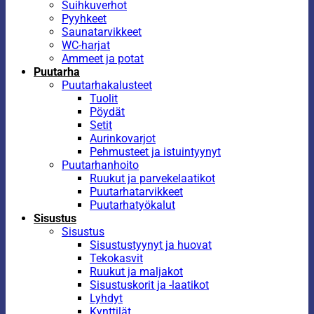
Suihkuverhot
Pyyhkeet
Saunatarvikkeet
WC-harjat
Ammeet ja potat
Puutarha
Puutarhakalusteet
Tuolit
Pöydät
Setit
Aurinkovarjot
Pehmusteet ja istuintyynyt
Puutarhanhoito
Ruukut ja parvekelaatikot
Puutarhatarvikkeet
Puutarhatyökalut
Sisustus
Sisustus
Sisustustyynyt ja huovat
Tekokasvit
Ruukut ja maljakot
Sisustuskorit ja -laatikot
Lyhdyt
Kynttilät