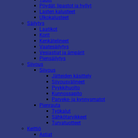
Pöydät, lipastot ja hyllyt
Lasten kalusteet
Ulkokalusteet
Säilytys
Laatikot
Korit
Kenkätelineet
Vaatesäilytys
Vesiastiat ja ämpärit
Piensäilytys
Siivous
Siivous
Jätteiden käsittely
Siivousvälineet
Pyykkihuolto
Kunnossapito
Parveke- ja kynnysmatot
Pienrauta
Työkalut
Sähkötarvikkeet
Turvatuotteet
Keittiö
Astiat