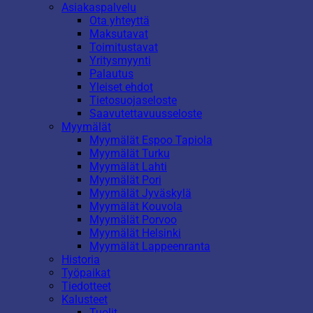
Asiakaspalvelu
Ota yhteyttä
Maksutavat
Toimitustavat
Yritysmyynti
Palautus
Yleiset ehdot
Tietosuojaseloste
Saavutettavuusseloste
Myymälät
Myymälät Espoo Tapiola
Myymälät Turku
Myymälät Lahti
Myymälät Pori
Myymälät Jyväskylä
Myymälät Kouvola
Myymälät Porvoo
Myymälät Helsinki
Myymälät Lappeenranta
Historia
Työpaikat
Tiedotteet
Kalusteet
Tuolit