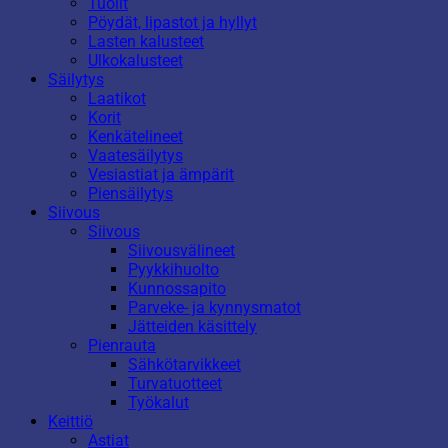
Tuolit
Pöydät, lipastot ja hyllyt
Lasten kalusteet
Ulkokalusteet
Säilytys
Laatikot
Korit
Kenkätelineet
Vaatesäilytys
Vesiastiat ja ämpärit
Piensäilytys
Siivous
Siivous
Siivousvälineet
Pyykkihuolto
Kunnossapito
Parveke- ja kynnysmatot
Jätteiden käsittely
Pienrauta
Sähkötarvikkeet
Turvatuotteet
Työkalut
Keittiö
Astiat