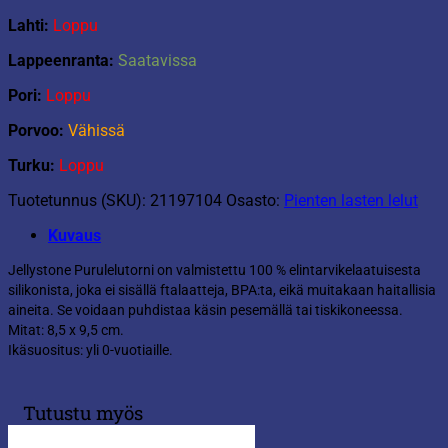
Lahti:
Loppu
Lappeenranta:
Saatavissa
Pori:
Loppu
Porvoo:
Vähissä
Turku:
Loppu
Tuotetunnus (SKU):
21197104
Osasto:
Pienten lasten lelut
Kuvaus
Jellystone Purulelutorni on valmistettu 100 % elintarvikelaatuisesta
silikonista, joka ei sisällä ftalaatteja, BPA:ta, eikä muitakaan haitallisia
aineita. Se voidaan puhdistaa käsin pesemällä tai tiskikoneessa.
Mitat: 8,5 x 9,5 cm.
Ikäsuositus: yli 0-vuotiaille.
Tutustu myös