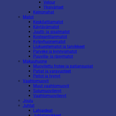
Velour
Yksiväriset
Keinonahat
Matot
Keskilattiamatot
Käytävämatot
Juutti- ja sisalmatot
Kosteantilanmatot
Kylpyhuonematot
Liukuestematot ja tarvikkeet
Parveke ja kynnysmatot
Puuvilla- ja räsymatot
Makuuhuone
Muovitettu frotee ja patjansuojat
Patjat ja varavuoteet
Peitot ja tyynyt
Vaahtomuovit
Muut vaahtomuovit
Solumuovilevyt
Vaahtomuovilevyt
Joulu
Juhlat
Lahjaideat
Juhlatarvikkeet