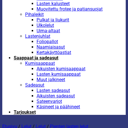
Lasten kalusteet
Muovitettu frotee ja patjansuojat
Pihaleikit
Pulkat ja liukurit
Ulkolelut
Uima-altaat
Lastenjuhlat
Foliopallot
Naamiaisasut
Kertakäyttöastiat
Saappaat ja sadeasut
Kumisaappaat
Aikuisten kumisaappaat
Lasten kumisaappaat
Muut jalkineet
Sadeasut
Lasten sadeasut
Aikuisten sadeasut
Sateenvarjot
Käsineet ja päähineet
Tarjoukset
Etusivu
/
Lelut
/
Lelut
/
Pienten lasten lelut