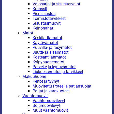
Valosarjat ja sisustusvalot
Kranssit
Piensisustus
Toimistotarvikkeet
Sisustusmuovit
Keinonahat
Matot
Keskilattiamatot
Käytävämatot
Puuvilla- ja räsymatot
Juutti- ja sisalmatot
Kosteantilanmatot
Kylpyhuonematot
Parveke ja kynnysmatot
Liukuestematot ja tarvikkeet
Makuuhuone
Peitot ja tyynyt
Muovitettu frotee ja patjansuojat
Patjat ja varavuoteet
Vaahtomuovit
Vaahtomuovilevyt
Solumuovilevyt
Muut vaahtomuovit