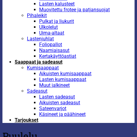
Lasten kalusteet
Muovitettu frotee ja patjansuojat
Pihaleikit
Pulkat ja liukurit
Ulkolelut
Uima-altaat
Lastenjuhlat
Foliopallot
Naamiaisasut
Kertakäyttöastiat
Saappaat ja sadeasut
Kumisaappaat
Aikuisten kumisaappaat
Lasten kumisaappaat
Muut jalkineet
Sadeasut
Lasten sadeasut
Aikuisten sadeasut
Sateenvarjot
Käsineet ja päähineet
Tarjoukset
Puulelu