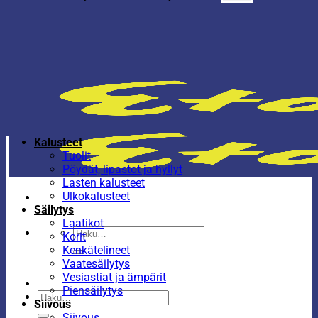
Kalusteet
Tuolit
Pöydät, lipastot ja hyllyt
Lasten kalusteet
Ulkokalusteet
Säilytys
Laatikot
Etsi:
Korit
Kenkätelineet
Vaatesäilytys
Vesiastiat ja ämpärit
Piensäilytys
Etsi:
Siivous
Siivous