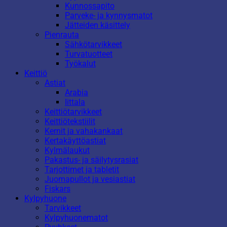
Kunnossapito
Parveke- ja kynnysmatot
Jätteiden käsittely
Pienrauta
Sähkötarvikkeet
Turvatuotteet
Työkalut
Keittiö
Astiat
Arabia
Iittala
Keittiötarvikkeet
Keittiötekstiilit
Kernit ja vahakankaat
Kertakäyttöastiat
Kylmälaukut
Pakastus- ja säilytysrasiat
Tarjottimet ja tabletit
Juomapullot ja vesiastiat
Fiskars
Kylpyhuone
Tarvikkeet
Kylpyhuonematot