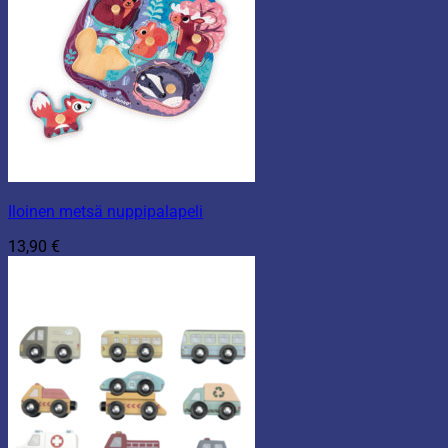
Iloinen metsä nuppipalapeli
13,90
€