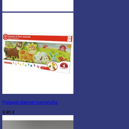
Palapeli eläimet numeroilla
9,90
€