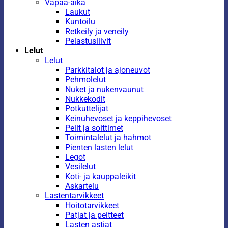
Vapaa-aika
Laukut
Kuntoilu
Retkeily ja veneily
Pelastusliivit
Lelut
Lelut
Parkkitalot ja ajoneuvot
Pehmolelut
Nuket ja nukenvaunut
Nukkekodit
Potkuttelijat
Keinuhevoset ja keppihevoset
Pelit ja soittimet
Toimintalelut ja hahmot
Pienten lasten lelut
Legot
Vesilelut
Koti- ja kauppaleikit
Askartelu
Lastentarvikkeet
Hoitotarvikkeet
Patjat ja peitteet
Lasten astiat