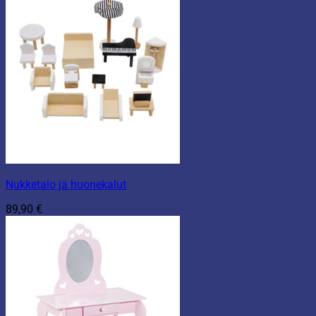
Nukketalo ja huonekalut
89,90
€