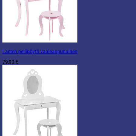
Lasten peilipöytä vaaleanpunainen
79,90
€