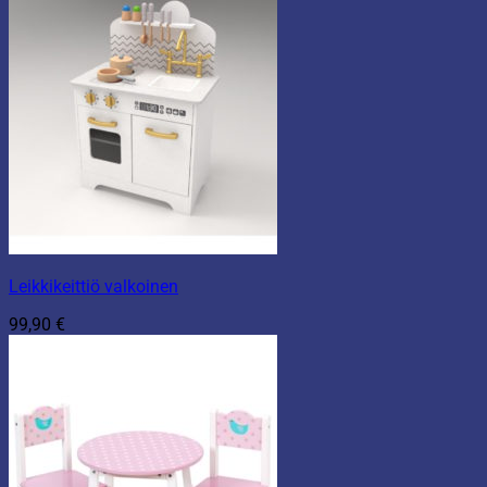
Leikkikeittiö valkoinen
99,90
€