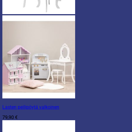
Lasten peilipöytä valkoinen
79,90
€