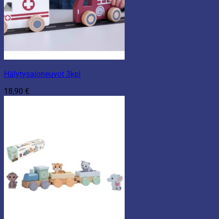
Hälytysajoneuvot 3kpl
18,90
€