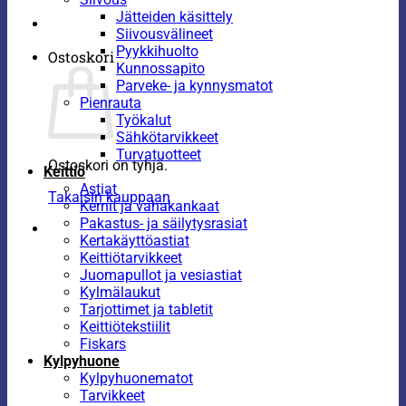
Jätteiden käsittely
Siivousvälineet
Pyykkihuolto
Ostoskori
Kunnossapito
Parveke- ja kynnysmatot
Pienrauta
Työkalut
Sähkötarvikkeet
Turvatuotteet
Ostoskori on tyhjä.
Keittiö
Astiat
Takaisin kauppaan
Kernit ja vahakankaat
Pakastus- ja säilytysrasiat
Kertakäyttöastiat
Keittiötarvikkeet
Juomapullot ja vesiastiat
Kylmälaukut
Tarjottimet ja tabletit
Keittiötekstiilit
Fiskars
Kylpyhuone
Kylpyhuonematot
Tarvikkeet