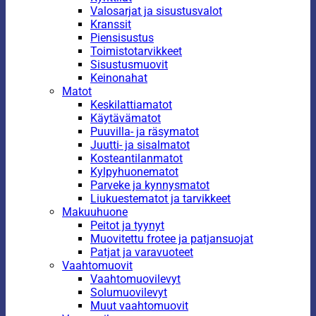
Valosarjat ja sisustusvalot
Kranssit
Piensisustus
Toimistotarvikkeet
Sisustusmuovit
Keinonahat
Matot
Keskilattiamatot
Käytävämatot
Puuvilla- ja räsymatot
Juutti- ja sisalmatot
Kosteantilanmatot
Kylpyhuonematot
Parveke ja kynnysmatot
Liukuestematot ja tarvikkeet
Makuuhuone
Peitot ja tyynyt
Muovitettu frotee ja patjansuojat
Patjat ja varavuoteet
Vaahtomuovit
Vaahtomuovilevyt
Solumuovilevyt
Muut vaahtomuovit