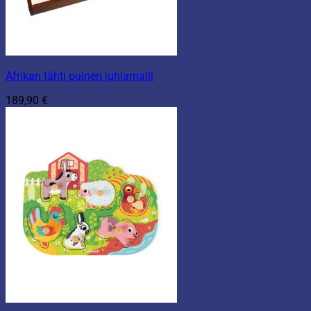
Afrikan tähti puinen juhlamalli
189,90
€