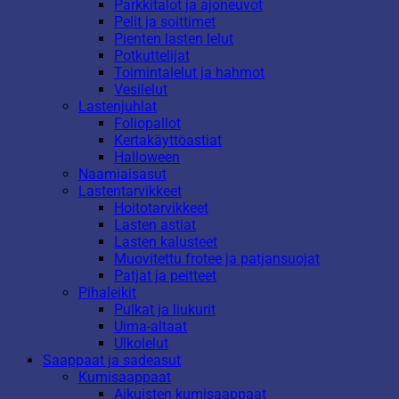
Parkkitalot ja ajoneuvot
Pelit ja soittimet
Pienten lasten lelut
Potkuttelijat
Toimintalelut ja hahmot
Vesilelut
Lastenjuhlat
Foliopallot
Kertakäyttöastiat
Halloween
Naamiaisasut
Lastentarvikkeet
Hoitotarvikkeet
Lasten astiat
Lasten kalusteet
Muovitettu frotee ja patjansuojat
Patjat ja peitteet
Pihaleikit
Pulkat ja liukurit
Uima-altaat
Ulkolelut
Saappaat ja sadeasut
Kumisaappaat
Aikuisten kumisaappaat