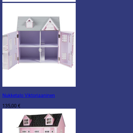
Nukketalo Viktoriaaninen
135,00
€