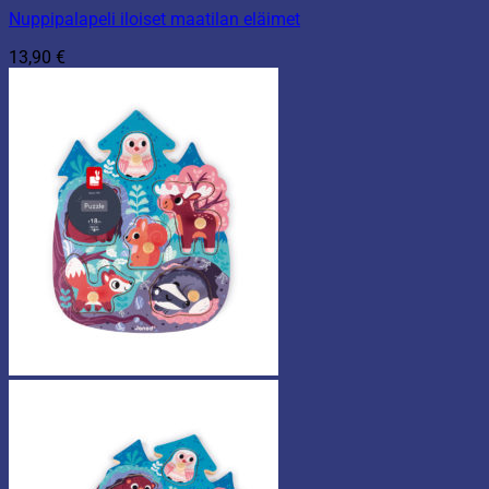
Nuppipalapeli iloiset maatilan eläimet
13,90
€