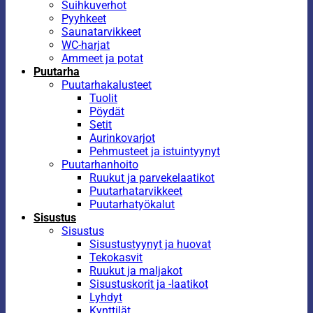
Suihkuverhot
Pyyhkeet
Saunatarvikkeet
WC-harjat
Ammeet ja potat
Puutarha
Puutarhakalusteet
Tuolit
Pöydät
Setit
Aurinkovarjot
Pehmusteet ja istuintyynyt
Puutarhanhoito
Ruukut ja parvekelaatikot
Puutarhatarvikkeet
Puutarhatyökalut
Sisustus
Sisustus
Sisustustyynyt ja huovat
Tekokasvit
Ruukut ja maljakot
Sisustuskorit ja -laatikot
Lyhdyt
Kynttilät