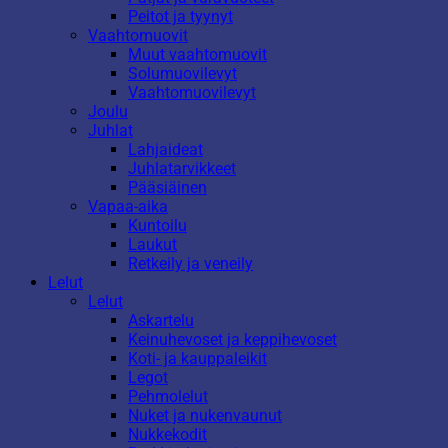
Peitot ja tyynyt
Vaahtomuovit
Muut vaahtomuovit
Solumuovilevyt
Vaahtomuovilevyt
Joulu
Juhlat
Lahjaideat
Juhlatarvikkeet
Pääsiäinen
Vapaa-aika
Kuntoilu
Laukut
Retkeily ja veneily
Lelut
Lelut
Askartelu
Keinuhevoset ja keppihevoset
Koti- ja kauppaleikit
Legot
Pehmolelut
Nuket ja nukenvaunut
Nukkekodit