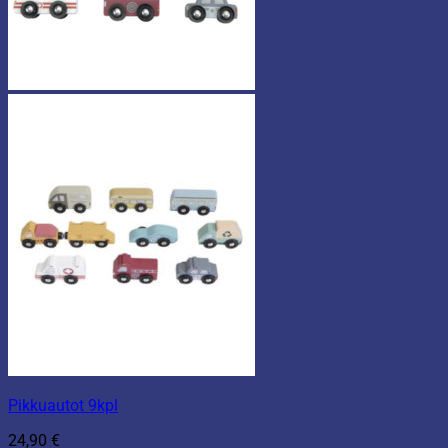
Pikkuautot 9kpl
24,90
€