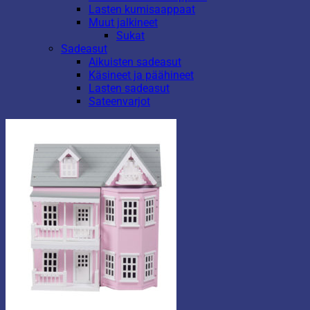
Lasten kumisaappaat
Muut jalkineet
Sukat
Sadeasut
Aikuisten sadeasut
Käsineet ja päähineet
Lasten sadeasut
Sateenvarjot