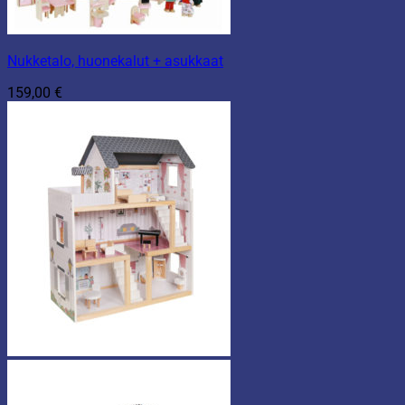
Nukketalo, huonekalut + asukkaat
159,00
€