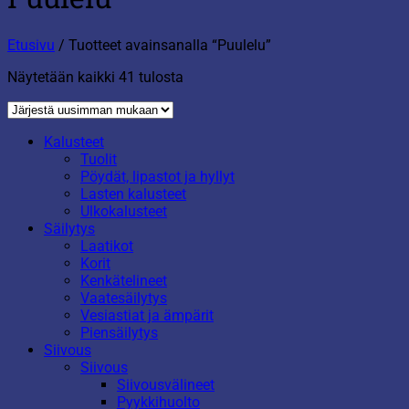
Etusivu
/
Tuotteet avainsanalla “Puulelu”
Sorted
Näytetään kaikki 41 tulosta
by
latest
Kalusteet
Tuolit
Pöydät, lipastot ja hyllyt
Lasten kalusteet
Ulkokalusteet
Säilytys
Laatikot
Korit
Kenkätelineet
Vaatesäilytys
Vesiastiat ja ämpärit
Piensäilytys
Siivous
Siivous
Siivousvälineet
Pyykkihuolto