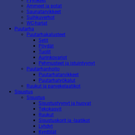
Pyyhkeet
Ammeet ja potat
Saunatarvikkeet
Suihkuverhot
WC-harjat
Puutarha
Puutarhakalusteet
Setit
Pöydät
Tuolit
Aurinkovarjot
Pehmusteet ja istuintyynyt
Puutarhanhoito
Puutarhatarvikkeet
Puutarhatyökalut
Ruukut ja parvekelaatikot
Sisustus
Sisustus
Sisustustyynyt ja huovat
Tekokasvit
Ruukut
Sisustuskorit ja -laatikot
Lyhdyt
Kynttilät