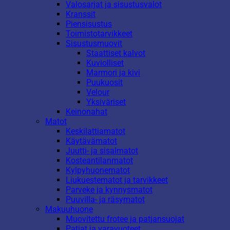
Valosarjat ja sisustusvalot
Kranssit
Piensisustus
Toimistotarvikkeet
Sisustusmuovit
Staattiset kalvot
Kuviolliset
Marmori ja kivi
Puukuosit
Velour
Yksiväriset
Keinonahat
Matot
Keskilattiamatot
Käytävämatot
Juutti- ja sisalmatot
Kosteantilanmatot
Kylpyhuonematot
Liukuestematot ja tarvikkeet
Parveke ja kynnysmatot
Puuvilla- ja räsymatot
Makuuhuone
Muovitettu frotee ja patjansuojat
Patjat ja varavuoteet