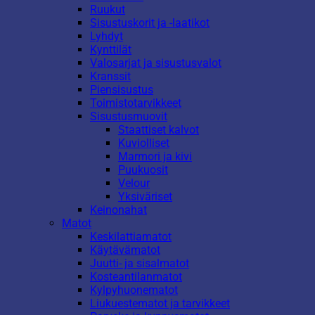
Ruukut
Sisustuskorit ja -laatikot
Lyhdyt
Kynttilät
Valosarjat ja sisustusvalot
Kranssit
Piensisustus
Toimistotarvikkeet
Sisustusmuovit
Staattiset kalvot
Kuviolliset
Marmori ja kivi
Puukuosit
Velour
Yksiväriset
Keinonahat
Matot
Keskilattiamatot
Käytävämatot
Juutti- ja sisalmatot
Kosteantilanmatot
Kylpyhuonematot
Liukuestematot ja tarvikkeet