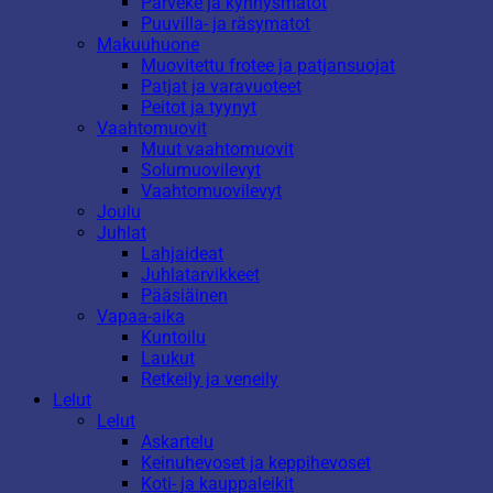
Parveke ja kynnysmatot
Puuvilla- ja räsymatot
Makuuhuone
Muovitettu frotee ja patjansuojat
Patjat ja varavuoteet
Peitot ja tyynyt
Vaahtomuovit
Muut vaahtomuovit
Solumuovilevyt
Vaahtomuovilevyt
Joulu
Juhlat
Lahjaideat
Juhlatarvikkeet
Pääsiäinen
Vapaa-aika
Kuntoilu
Laukut
Retkeily ja veneily
Lelut
Lelut
Askartelu
Keinuhevoset ja keppihevoset
Koti- ja kauppaleikit