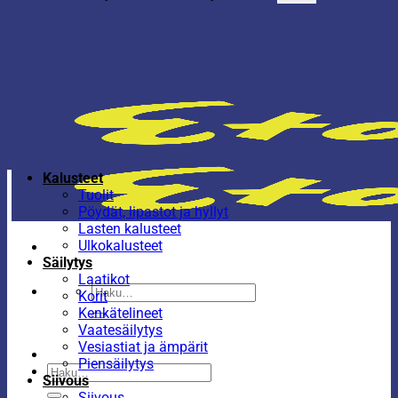
Kalusteet
Tuolit
Pöydät, lipastot ja hyllyt
Lasten kalusteet
Ulkokalusteet
Säilytys
Laatikot
Etsi:
Korit
Kenkätelineet
Vaatesäilytys
Vesiastiat ja ämpärit
Piensäilytys
Etsi:
Siivous
Siivous