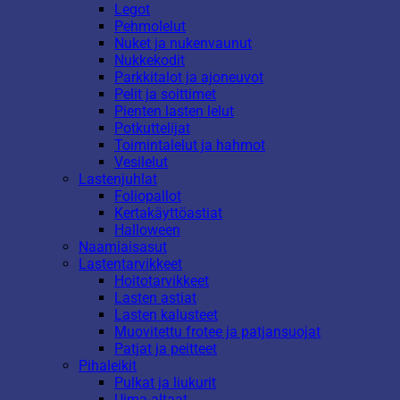
Legot
Pehmolelut
Nuket ja nukenvaunut
Nukkekodit
Parkkitalot ja ajoneuvot
Pelit ja soittimet
Pienten lasten lelut
Potkuttelijat
Toimintalelut ja hahmot
Vesilelut
Lastenjuhlat
Foliopallot
Kertakäyttöastiat
Halloween
Naamiaisasut
Lastentarvikkeet
Hoitotarvikkeet
Lasten astiat
Lasten kalusteet
Muovitettu frotee ja patjansuojat
Patjat ja peitteet
Pihaleikit
Pulkat ja liukurit
Uima-altaat