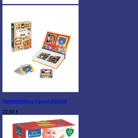
Magneettikirja hassut eläimet
22,90
€