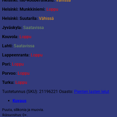
Helsinki: Iso-Roobertinkatu:
Vähissä
Helsinki: Munkkiniemi:
Loppu
Helsinki: Suutarila:
Vähissä
Jyväskyla:
Saatavissa
Kouvola:
Loppu
Lahti:
Saatavissa
Lappeenranta:
Loppu
Pori:
Loppu
Porvoo:
Loppu
Turku:
Loppu
Tuotetunnus (SKU):
21196221
Osasto:
Pienten lasten lelut
Kuvaus
Puuta, silikonia ja muovia.
Ikäsuositus: 0+.