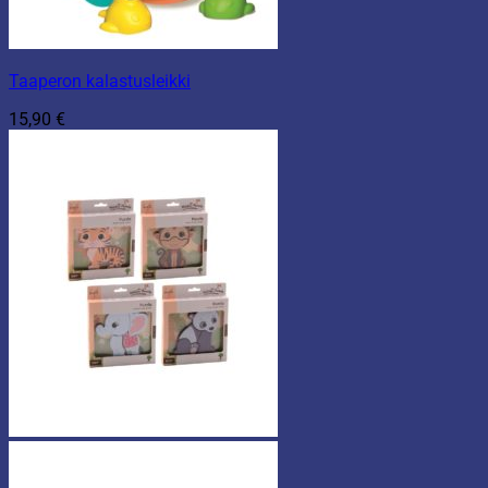
Taaperon kalastusleikki
15,90
€