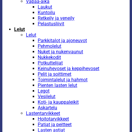
Vapaa-aika
Laukut
Kuntoilu
Retkeily ja veneily
Pelastusliivit
Lelut
Lelut
Parkkitalot ja ajoneuvot
Pehmolelut
Nuket ja nukenvaunut
Nukkekodit
Potkuttelijat
Keinuhevoset ja keppihevoset
Pelit ja soittimet
Toimintalelut ja hahmot
Pienten lasten lelut
Legot
Vesilelut
Koti- ja kauppaleikit
Askartelu
Lastentarvikkeet
Hoitotarvikkeet
Patjat ja peitteet
Lasten astiat