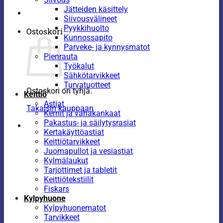
Jätteiden käsittely
Siivousvälineet
Pyykkihuolto
Ostoskori
Kunnossapito
Parveke- ja kynnysmatot
Pienrauta
Työkalut
Sähkötarvikkeet
Turvatuotteet
Ostoskori on tyhjä.
Keittiö
Astiat
Takaisin kauppaan
Kernit ja vahakankaat
Pakastus- ja säilytysrasiat
Kertakäyttöastiat
Keittiötarvikkeet
Juomapullot ja vesiastiat
Kylmälaukut
Tarjottimet ja tabletit
Keittiötekstiilit
Fiskars
Kylpyhuone
Kylpyhuonematot
Tarvikkeet