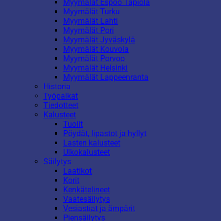
Myymälät Espoo Tapiola
Myymälät Turku
Myymälät Lahti
Myymälät Pori
Myymälät Jyväskylä
Myymälät Kouvola
Myymälät Porvoo
Myymälät Helsinki
Myymälät Lappeenranta
Historia
Työpaikat
Tiedotteet
Kalusteet
Tuolit
Pöydät, lipastot ja hyllyt
Lasten kalusteet
Ulkokalusteet
Säilytys
Laatikot
Korit
Kenkätelineet
Vaatesäilytys
Vesiastiat ja ämpärit
Piensäilytys