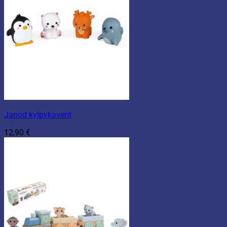
Janod kylpykaverit
12,90
€