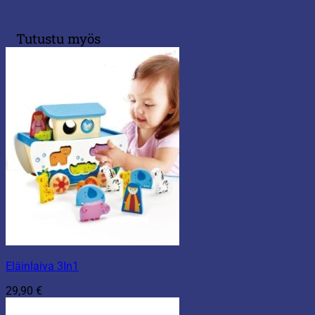
Tutustu myös
Eläinlaiva 3In1
29,90
€