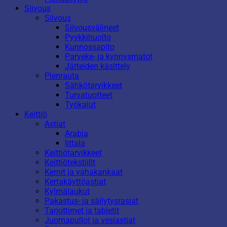
Siivous
Siivous
Siivousvälineet
Pyykkihuolto
Kunnossapito
Parveke- ja kynnysmatot
Jätteiden käsittely
Pienrauta
Sähkötarvikkeet
Turvatuotteet
Työkalut
Keittiö
Astiat
Arabia
Iittala
Keittiötarvikkeet
Keittiötekstiilit
Kernit ja vahakankaat
Kertakäyttöastiat
Kylmälaukut
Pakastus- ja säilytysrasiat
Tarjottimet ja tabletit
Juomapullot ja vesiastiat