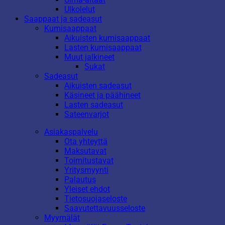
Ulkolelut
Saappaat ja sadeasut
Kumisaappaat
Aikuisten kumisaappaat
Lasten kumisaappaat
Muut jalkineet
Sukat
Sadeasut
Aikuisten sadeasut
Käsineet ja päähineet
Lasten sadeasut
Sateenvarjot
Asiakaspalvelu
Ota yhteyttä
Maksutavat
Toimitustavat
Yritysmyynti
Palautus
Yleiset ehdot
Tietosuojaseloste
Saavutettavuusseloste
Myymälät