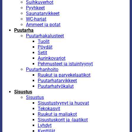
Suihkuverhot
Pyyhkeet
Saunatarvikkeet
WC-harjat
Ammeet ja potat
Puutarha
Puutarhakalusteet
Tuolit
Pöydät
Setit
Aurinkovarjot
Pehmusteet ja istuintyynyt
Puutarhanhoito
Ruukut ja parvekelaatikot
Puutarhatarvikkeet
Puutarhatyökalut
Sisustus
Sisustus
Sisustustyynyt ja huovat
Tekokasvit
Ruukut ja maljakot
Sisustuskorit ja -laatikot
Lyhdyt
Kynttilät