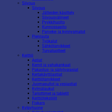
Siivous
Siivous
Jätteiden käsittely
Siivousvälineet
Pyykkihuolto
Kunnossapito
Parveke- ja kynnysmatot
Pienrauta
Työkalut
Sähkötarvikkeet
Turvatuotteet
Keittiö
Astiat
Kernit ja vahakankaat
Pakastus- ja säilytysrasiat
Kertakäyttöastiat
Keittiötarvikkeet
Juomapullot ja vesiastiat
Kylmälaukut
Tarjottimet ja tabletit
Keittiötekstiilit
Fiskars
Kylpyhuone