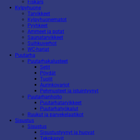
Fiskars
Kylpyhuone
Tarvikkeet
Kylpyhuonematot
Pyyhkeet
Ammeet ja potat
Saunatarvikkeet
Suihkuverhot
WC-harjat
Puutarha
Puutarhakalusteet
Setit
Pöydät
Tuolit
Aurinkovarjot
Pehmusteet ja istuintyynyt
Puutarhanhoito
Puutarhatarvikkeet
Puutarhatyökalut
Ruukut ja parvekelaatikot
Sisustus
Sisustus
Sisustustyynyt ja huovat
Tekokasvit