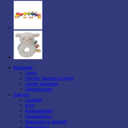
Kalusteet
Tuolit
Pöydät, lipastot ja hyllyt
Lasten kalusteet
Ulkokalusteet
Säilytys
Laatikot
Korit
Kenkätelineet
Vaatesäilytys
Vesiastiat ja ämpärit
Piensäilytys