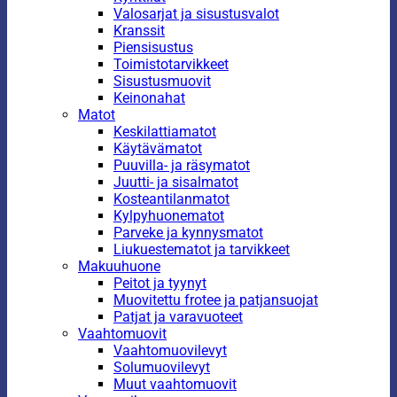
Valosarjat ja sisustusvalot
Kranssit
Piensisustus
Toimistotarvikkeet
Sisustusmuovit
Keinonahat
Matot
Keskilattiamatot
Käytävämatot
Puuvilla- ja räsymatot
Juutti- ja sisalmatot
Kosteantilanmatot
Kylpyhuonematot
Parveke ja kynnysmatot
Liukuestematot ja tarvikkeet
Makuuhuone
Peitot ja tyynyt
Muovitettu frotee ja patjansuojat
Patjat ja varavuoteet
Vaahtomuovit
Vaahtomuovilevyt
Solumuovilevyt
Muut vaahtomuovit