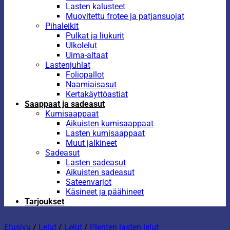
Lasten kalusteet
Muovitettu frotee ja patjansuojat
Pihaleikit
Pulkat ja liukurit
Ulkolelut
Uima-altaat
Lastenjuhlat
Foliopallot
Naamiaisasut
Kertakäyttöastiat
Saappaat ja sadeasut
Kumisaappaat
Aikuisten kumisaappaat
Lasten kumisaappaat
Muut jalkineet
Sadeasut
Lasten sadeasut
Aikuisten sadeasut
Sateenvarjot
Käsineet ja päähineet
Tarjoukset
Etusivu
/
Lelut
/
Lelut
/
Pienten lasten lelut