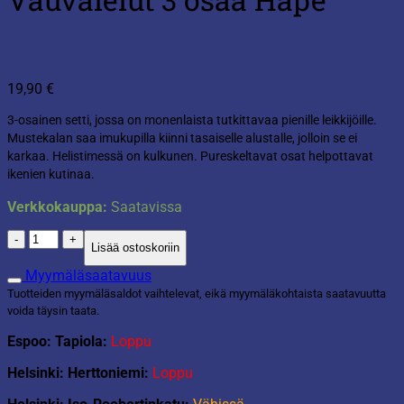
19,90
€
3-osainen setti, jossa on monenlaista tutkittavaa pienille leikkijöille.
Mustekalan saa imukupilla kiinni tasaiselle alustalle, jolloin se ei
karkaa. Helistimessä on kulkunen. Pureskeltavat osat helpottavat
ikenien kutinaa.
Verkkokauppa:
Saatavissa
Vauvalelut
Lisää ostoskoriin
3
osaa
Myymäläsaatavuus
Hape
Tuotteiden myymäläsaldot vaihtelevat, eikä myymäläkohtaista saatavuutta
määrä
voida täysin taata.
Espoo: Tapiola:
Loppu
Helsinki: Herttoniemi:
Loppu