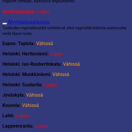
Hiljaiset renkaat, kääntyvä ohjaustanko.
Verkkokauppa:
Loppu
Myymäläsaatavuus
Tuotteiden myymäläsaldot vaihtelevat, eikä myymäläkohtaista saatavuutta
voida täysin taata.
Espoo: Tapiola:
Vähissä
Helsinki: Herttoniemi:
Loppu
Helsinki: Iso-Roobertinkatu:
Vähissä
Helsinki: Munkkiniemi:
Vähissä
Helsinki: Suutarila:
Loppu
Jyväskyla:
Vähissä
Kouvola:
Vähissä
Lahti:
Loppu
Lappeenranta:
Loppu