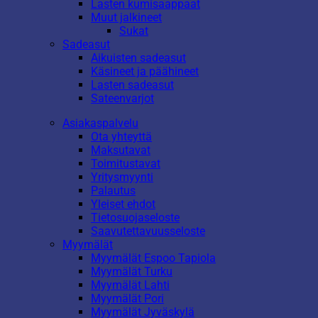
Lasten kumisaappaat
Muut jalkineet
Sukat
Sadeasut
Aikuisten sadeasut
Käsineet ja päähineet
Lasten sadeasut
Sateenvarjot
Asiakaspalvelu
Ota yhteyttä
Maksutavat
Toimitustavat
Yritysmyynti
Palautus
Yleiset ehdot
Tietosuojaseloste
Saavutettavuusseloste
Myymälät
Myymälät Espoo Tapiola
Myymälät Turku
Myymälät Lahti
Myymälät Pori
Myymälät Jyväskylä