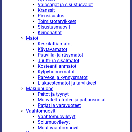
Valosarjat ja sisustusvalot
Kranssit
Piensisustus
Toimistotarvikkeet
Sisustusmuovit
Keinonahat
Matot
Keskilattiamatot
Käytävämatot
Puuvilla- ja räsymatot
Juutti- ja sisalmatot
Kosteantilanmatot
Kylpyhuonematot
Parveke ja kynnysmatot
Liukuestematot ja tarvikkeet
Makuuhuone
Peitot ja tyynyt
Muovitettu frotee ja patjansuojat
Patjat ja varavuoteet
Vaahtomuovit
Vaahtomuovilevyt
Solumuovilevyt
Muut vaahtomuovit