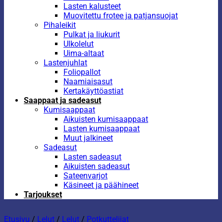
Lasten kalusteet
Muovitettu frotee ja patjansuojat
Pihaleikit
Pulkat ja liukurit
Ulkolelut
Uima-altaat
Lastenjuhlat
Foliopallot
Naamiaisasut
Kertakäyttöastiat
Saappaat ja sadeasut
Kumisaappaat
Aikuisten kumisaappaat
Lasten kumisaappaat
Muut jalkineet
Sadeasut
Lasten sadeasut
Aikuisten sadeasut
Sateenvarjot
Käsineet ja päähineet
Tarjoukset
Etusivu
/
Lelut
/
Lelut
/
Potkuttelijat