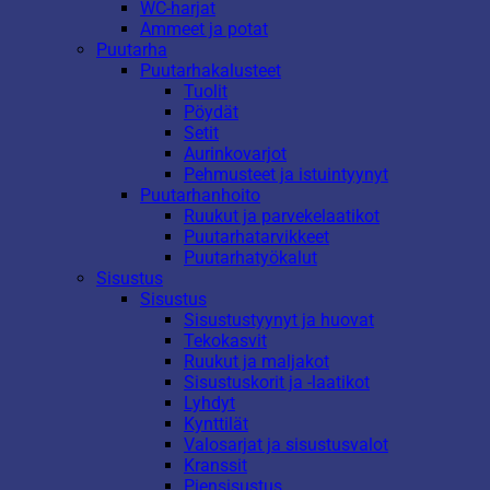
WC-harjat
Ammeet ja potat
Puutarha
Puutarhakalusteet
Tuolit
Pöydät
Setit
Aurinkovarjot
Pehmusteet ja istuintyynyt
Puutarhanhoito
Ruukut ja parvekelaatikot
Puutarhatarvikkeet
Puutarhatyökalut
Sisustus
Sisustus
Sisustustyynyt ja huovat
Tekokasvit
Ruukut ja maljakot
Sisustuskorit ja -laatikot
Lyhdyt
Kynttilät
Valosarjat ja sisustusvalot
Kranssit
Piensisustus