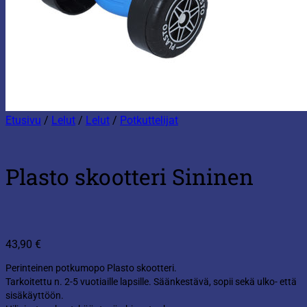
Etusivu
/
Lelut
/
Lelut
/
Potkuttelijat
Plasto skootteri Sininen
43,90
€
Perinteinen potkumopo Plasto skootteri.
Tarkoitettu n. 2-5 vuotiaille lapsille. Säänkestävä, sopii sekä ulko- että
sisäkäyttöön.