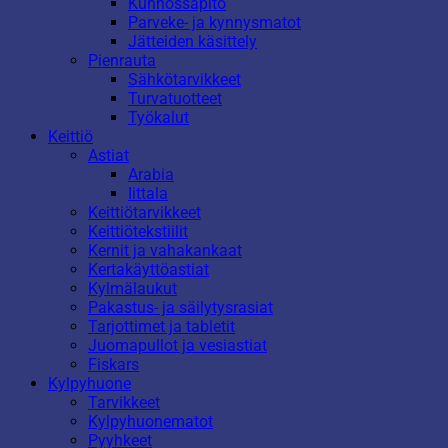
Kunnossapito
Parveke- ja kynnysmatot
Jätteiden käsittely
Pienrauta
Sähkötarvikkeet
Turvatuotteet
Työkalut
Keittiö
Astiat
Arabia
Iittala
Keittiötarvikkeet
Keittiötekstiilit
Kernit ja vahakankaat
Kertakäyttöastiat
Kylmälaukut
Pakastus- ja säilytysrasiat
Tarjottimet ja tabletit
Juomapullot ja vesiastiat
Fiskars
Kylpyhuone
Tarvikkeet
Kylpyhuonematot
Pyyhkeet