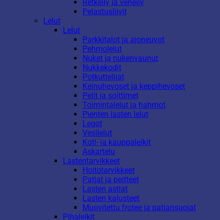
Retkeily ja veneily
Pelastusliivit
Lelut
Lelut
Parkkitalot ja ajoneuvot
Pehmolelut
Nuket ja nukenvaunut
Nukkekodit
Potkuttelijat
Keinuhevoset ja keppihevoset
Pelit ja soittimet
Toimintalelut ja hahmot
Pienten lasten lelut
Legot
Vesilelut
Koti- ja kauppaleikit
Askartelu
Lastentarvikkeet
Hoitotarvikkeet
Patjat ja peitteet
Lasten astiat
Lasten kalusteet
Muovitettu frotee ja patjansuojat
Pihaleikit