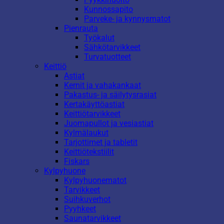
Kunnossapito
Parveke- ja kynnysmatot
Pienrauta
Työkalut
Sähkötarvikkeet
Turvatuotteet
Keittiö
Astiat
Kernit ja vahakankaat
Pakastus- ja säilytysrasiat
Kertakäyttöastiat
Keittiötarvikkeet
Juomapullot ja vesiastiat
Kylmälaukut
Tarjottimet ja tabletit
Keittiötekstiilit
Fiskars
Kylpyhuone
Kylpyhuonematot
Tarvikkeet
Suihkuverhot
Pyyhkeet
Saunatarvikkeet