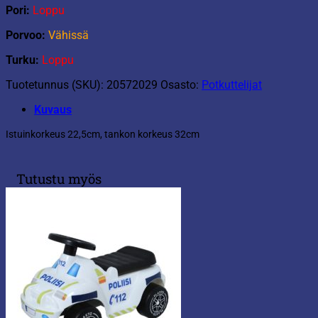
Pori:
Loppu
Porvoo:
Vähissä
Turku:
Loppu
Tuotetunnus (SKU):
20572029
Osasto:
Potkuttelijat
Kuvaus
Istuinkorkeus 22,5cm, tankon korkeus 32cm
Tutustu myös