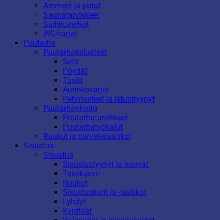
Ammeet ja potat
Saunatarvikkeet
Suihkuverhot
WC-harjat
Puutarha
Puutarhakalusteet
Setit
Pöydät
Tuolit
Aurinkovarjot
Pehmusteet ja istuintyynyt
Puutarhanhoito
Puutarhatarvikkeet
Puutarhatyökalut
Ruukut ja parvekelaatikot
Sisustus
Sisustus
Sisustustyynyt ja huovat
Tekokasvit
Ruukut
Sisustuskorit ja -laatikot
Lyhdyt
Kynttilät