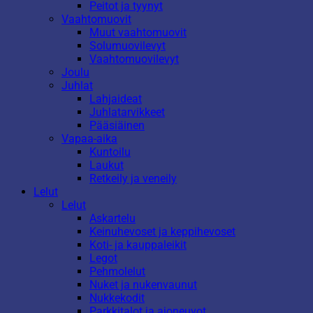
Peitot ja tyynyt
Vaahtomuovit
Muut vaahtomuovit
Solumuovilevyt
Vaahtomuovilevyt
Joulu
Juhlat
Lahjaideat
Juhlatarvikkeet
Pääsiäinen
Vapaa-aika
Kuntoilu
Laukut
Retkeily ja veneily
Lelut
Lelut
Askartelu
Keinuhevoset ja keppihevoset
Koti- ja kauppaleikit
Legot
Pehmolelut
Nuket ja nukenvaunut
Nukkekodit
Parkkitalot ja ajoneuvot