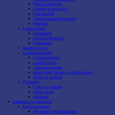
Pelit ja soittimet
Pienten lasten lelut
Potkuttelijat
Toimintalelut ja hahmot
Vesilelut
Lastenjuhlat
Foliopallot
Kertakäyttöastiat
Halloween
Naamiaisasut
Lastentarvikkeet
Hoitotarvikkeet
Lasten astiat
Lasten kalusteet
Muovitettu frotee ja patjansuojat
Patjat ja peitteet
Pihaleikit
Pulkat ja liukurit
Uima-altaat
Ulkolelut
Saappaat ja sadeasut
Kumisaappaat
Aikuisten kumisaappaat