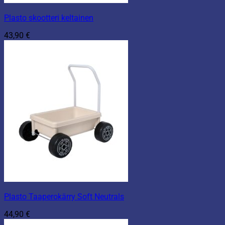
Plasto skootteri keltainen
43,90
€
Plasto Taaperokärry Soft Neutrals
44,90
€