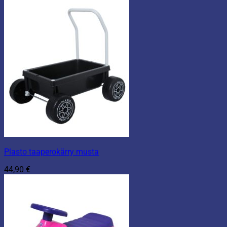
Plasto taaperokärry musta
44,90
€