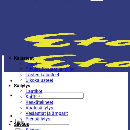
Kalusteet
Tuolit
Pöydät, lipastot ja hyllyt
Lasten kalusteet
Ulkokalusteet
Säilytys
Laatikot
Etsi:
Korit
Kenkätelineet
Vaatesäilytys
Vesiastiat ja ämpärit
Piensäilytys
Etsi:
Siivous
Siivous