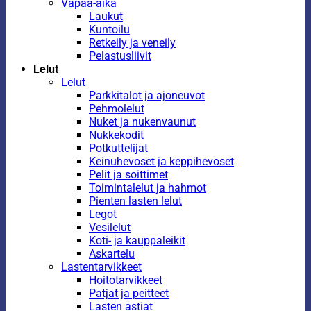
Vapaa-aika
Laukut
Kuntoilu
Retkeily ja veneily
Pelastusliivit
Lelut
Lelut
Parkkitalot ja ajoneuvot
Pehmolelut
Nuket ja nukenvaunut
Nukkekodit
Potkuttelijat
Keinuhevoset ja keppihevoset
Pelit ja soittimet
Toimintalelut ja hahmot
Pienten lasten lelut
Legot
Vesilelut
Koti- ja kauppaleikit
Askartelu
Lastentarvikkeet
Hoitotarvikkeet
Patjat ja peitteet
Lasten astiat