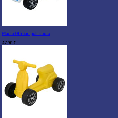
Plasto Offroad poliisiauto
47,90
€