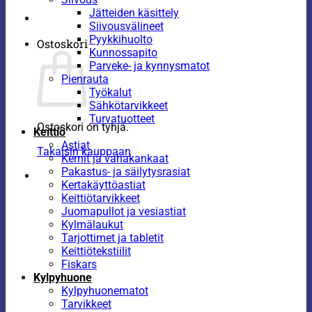
Jätteiden käsittely
Siivousvälineet
Pyykkihuolto
Ostoskori
Kunnossapito
Parveke- ja kynnysmatot
Pienrauta
Työkalut
Sähkötarvikkeet
Turvatuotteet
Ostoskori on tyhjä.
Keittiö
Astiat
Takaisin kauppaan
Kernit ja vahakankaat
Pakastus- ja säilytysrasiat
Kertakäyttöastiat
Keittiötarvikkeet
Juomapullot ja vesiastiat
Kylmälaukut
Tarjottimet ja tabletit
Keittiötekstiilit
Fiskars
Kylpyhuone
Kylpyhuonematot
Tarvikkeet