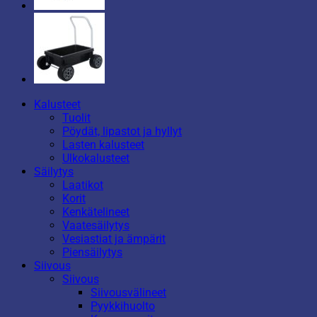
Kalusteet
Tuolit
Pöydät, lipastot ja hyllyt
Lasten kalusteet
Ulkokalusteet
Säilytys
Laatikot
Korit
Kenkätelineet
Vaatesäilytys
Vesiastiat ja ämpärit
Piensäilytys
Siivous
Siivous
Siivousvälineet
Pyykkihuolto