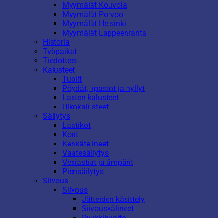
Myymälät Kouvola
Myymälät Porvoo
Myymälät Helsinki
Myymälät Lappeenranta
Historia
Työpaikat
Tiedotteet
Kalusteet
Tuolit
Pöydät, lipastot ja hyllyt
Lasten kalusteet
Ulkokalusteet
Säilytys
Laatikot
Korit
Kenkätelineet
Vaatesäilytys
Vesiastiat ja ämpärit
Piensäilytys
Siivous
Siivous
Jätteiden käsittely
Siivousvälineet
Pyykkihuolto