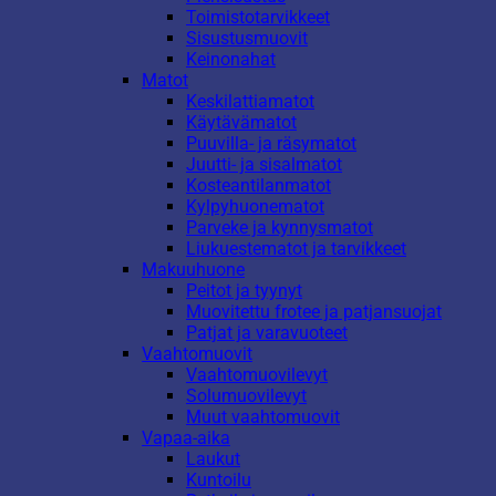
Toimistotarvikkeet
Sisustusmuovit
Keinonahat
Matot
Keskilattiamatot
Käytävämatot
Puuvilla- ja räsymatot
Juutti- ja sisalmatot
Kosteantilanmatot
Kylpyhuonematot
Parveke ja kynnysmatot
Liukuestematot ja tarvikkeet
Makuuhuone
Peitot ja tyynyt
Muovitettu frotee ja patjansuojat
Patjat ja varavuoteet
Vaahtomuovit
Vaahtomuovilevyt
Solumuovilevyt
Muut vaahtomuovit
Vapaa-aika
Laukut
Kuntoilu