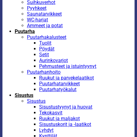
Suihkuverhot
Pyyhkeet
Saunatarvikkeet
WC-harjat
Ammeet ja potat
Puutarha
Puutarhakalusteet
Tuolit
Pöydät
Setit
Aurinkovarjot
Pehmusteet ja istuintyynyt
Puutarhanhoito
Ruukut ja parvekelaatikot
Puutarhatarvikkeet
Puutarhatyökalut
Sisustus
Sisustus
Sisustustyynyt ja huovat
Tekokasvit
Ruukut ja maljakot
Sisustuskorit ja -laatikot
Lyhdyt
Kynttilät