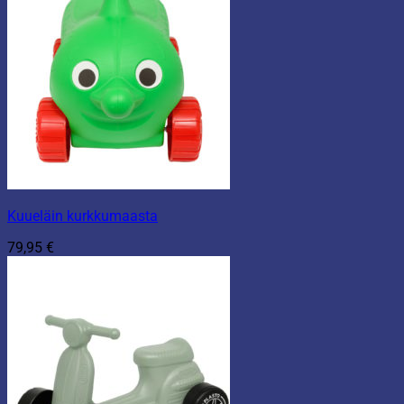
Kuueläin kurkkumaasta
79,95
€