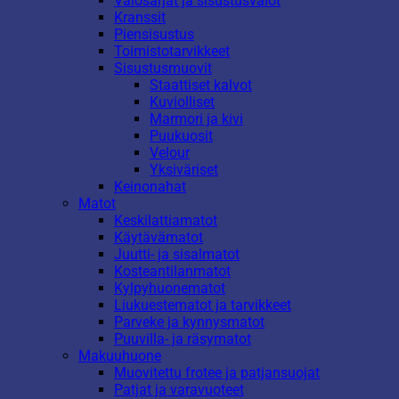
Valosarjat ja sisustusvalot
Kranssit
Piensisustus
Toimistotarvikkeet
Sisustusmuovit
Staattiset kalvot
Kuviolliset
Marmori ja kivi
Puukuosit
Velour
Yksiväriset
Keinonahat
Matot
Keskilattiamatot
Käytävämatot
Juutti- ja sisalmatot
Kosteantilanmatot
Kylpyhuonematot
Liukuestematot ja tarvikkeet
Parveke ja kynnysmatot
Puuvilla- ja räsymatot
Makuuhuone
Muovitettu frotee ja patjansuojat
Patjat ja varavuoteet