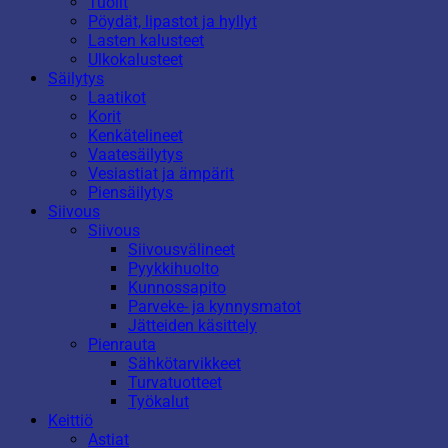
Tuolit
Pöydät, lipastot ja hyllyt
Lasten kalusteet
Ulkokalusteet
Säilytys
Laatikot
Korit
Kenkätelineet
Vaatesäilytys
Vesiastiat ja ämpärit
Piensäilytys
Siivous
Siivous
Siivousvälineet
Pyykkihuolto
Kunnossapito
Parveke- ja kynnysmatot
Jätteiden käsittely
Pienrauta
Sähkötarvikkeet
Turvatuotteet
Työkalut
Keittiö
Astiat