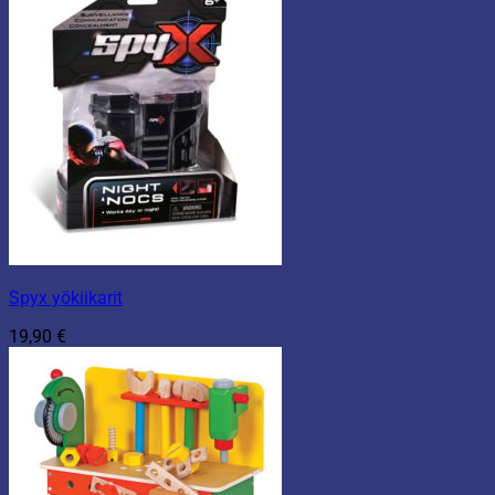
Spyx yökiikarit
19,90
€