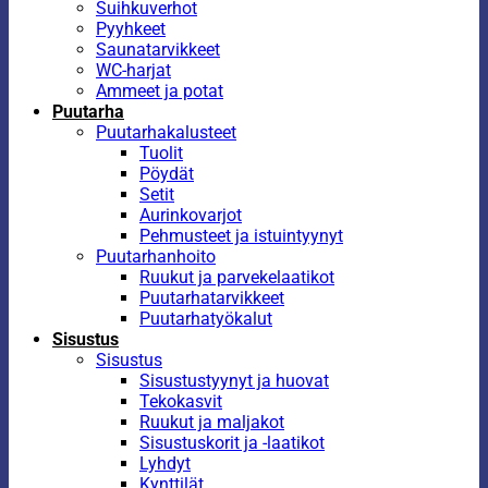
Suihkuverhot
Pyyhkeet
Saunatarvikkeet
WC-harjat
Ammeet ja potat
Puutarha
Puutarhakalusteet
Tuolit
Pöydät
Setit
Aurinkovarjot
Pehmusteet ja istuintyynyt
Puutarhanhoito
Ruukut ja parvekelaatikot
Puutarhatarvikkeet
Puutarhatyökalut
Sisustus
Sisustus
Sisustustyynyt ja huovat
Tekokasvit
Ruukut ja maljakot
Sisustuskorit ja -laatikot
Lyhdyt
Kynttilät