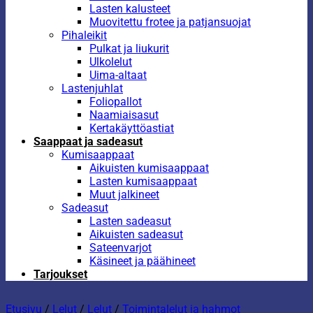
Lasten kalusteet
Muovitettu frotee ja patjansuojat
Pihaleikit
Pulkat ja liukurit
Ulkolelut
Uima-altaat
Lastenjuhlat
Foliopallot
Naamiaisasut
Kertakäyttöastiat
Saappaat ja sadeasut
Kumisaappaat
Aikuisten kumisaappaat
Lasten kumisaappaat
Muut jalkineet
Sadeasut
Lasten sadeasut
Aikuisten sadeasut
Sateenvarjot
Käsineet ja päähineet
Tarjoukset
Etusivu
/
Lelut
/
Lelut
/
Toimintalelut ja hahmot