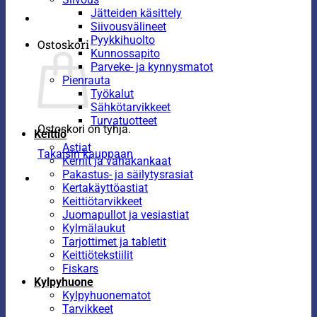
Jätteiden käsittely
Siivousvälineet
Pyykkihuolto
Ostoskori
Kunnossapito
Parveke- ja kynnysmatot
Pienrauta
Työkalut
Sähkötarvikkeet
Turvatuotteet
Ostoskori on tyhjä.
Keittiö
Astiat
Takaisin kauppaan
Kernit ja vahakankaat
Pakastus- ja säilytysrasiat
Kertakäyttöastiat
Keittiötarvikkeet
Juomapullot ja vesiastiat
Kylmälaukut
Tarjottimet ja tabletit
Keittiötekstiilit
Fiskars
Kylpyhuone
Kylpyhuonematot
Tarvikkeet