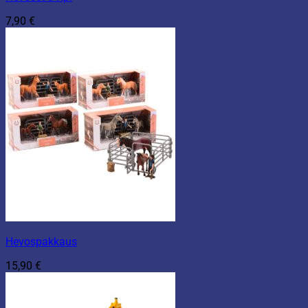
7,90
€
Hevospakkaus
15,90
€