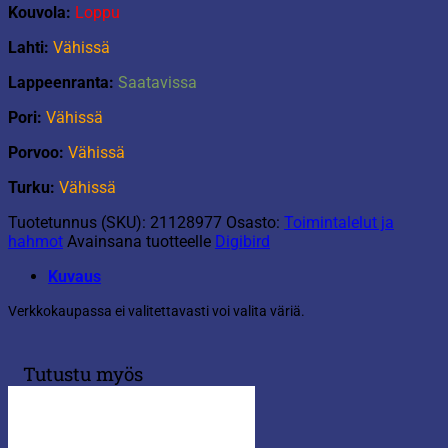
Kouvola:
Loppu
Lahti:
Vähissä
Lappeenranta:
Saatavissa
Pori:
Vähissä
Porvoo:
Vähissä
Turku:
Vähissä
Tuotetunnus (SKU):
21128977
Osasto:
Toimintalelut ja
hahmot
Avainsana tuotteelle
Digibird
Kuvaus
Verkkokaupassa ei valitettavasti voi valita väriä.
Tutustu myös