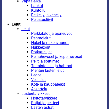
Vapaa-aika
Laukut
Kuntoilu
Retkeily ja veneily
Pelastusliivit
Lelut
Lelut
Parkkitalot ja ajoneuvot
Pehmolelut
Nuket ja nukenvaunut
Nukkekodit
Potkuttelijat
Keinuhevoset ja keppihevoset
Pelit ja soittimet
Toimintalelut ja hahmot
Pienten lasten lelut
Legot
Vesilelut
Koti- ja kauppaleikit
Askartelu
Lastentarvikkeet
Hoitotarvikkeet
Patjat ja peitteet
Lasten astiat