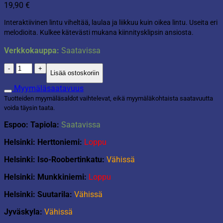
19,90
€
Interaktiivinen lintu viheltää, laulaa ja liikkuu kuin oikea lintu. Useita eri
melodioita. Kulkee kätevästi mukana kiinnitysklipsin ansiosta.
Verkkokauppa:
Saatavissa
Digibird
Lisää ostoskoriin
laulaa
ja
Myymäläsaatavuus
liikkuu
Tuotteiden myymäläsaldot vaihtelevat, eikä myymäläkohtaista saatavuutta
määrä
voida täysin taata.
Espoo: Tapiola:
Saatavissa
Helsinki: Herttoniemi:
Loppu
Helsinki: Iso-Roobertinkatu:
Vähissä
Helsinki: Munkkiniemi:
Loppu
Helsinki: Suutarila:
Vähissä
Jyväskyla:
Vähissä