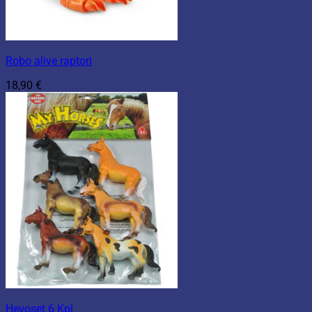
Robo alive raptori
18,90
€
Hevoset 6 Kpl