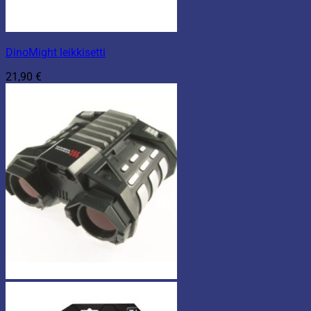
DinoMight leikkisetti
21,90
€