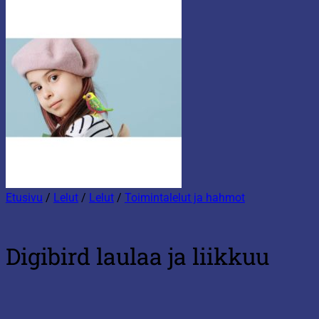
Etusivu
/
Lelut
/
Lelut
/
Toimintalelut ja hahmot
Digibird laulaa ja liikkuu