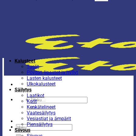
Kalusteet
Tuolit
Pöydät, lipastot ja hyllyt
Lasten kalusteet
Ulkokalusteet
Säilytys
Laatikot
Etsi:
Korit
Kenkätelineet
Vaatesäilytys
Vesiastiat ja ämpärit
Piensäilytys
Etsi:
Siivous
Siivous