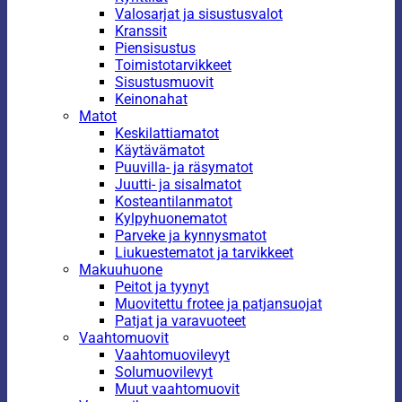
Valosarjat ja sisustusvalot
Kranssit
Piensisustus
Toimistotarvikkeet
Sisustusmuovit
Keinonahat
Matot
Keskilattiamatot
Käytävämatot
Puuvilla- ja räsymatot
Juutti- ja sisalmatot
Kosteantilanmatot
Kylpyhuonematot
Parveke ja kynnysmatot
Liukuestematot ja tarvikkeet
Makuuhuone
Peitot ja tyynyt
Muovitettu frotee ja patjansuojat
Patjat ja varavuoteet
Vaahtomuovit
Vaahtomuovilevyt
Solumuovilevyt
Muut vaahtomuovit