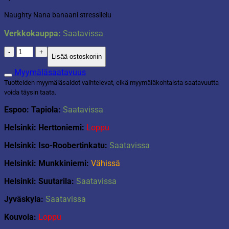
Naughty Nana banaani stressilelu
Verkkokauppa:
Saatavissa
Naughty
Lisää ostoskoriin
Nana
banaani
Myymäläsaatavuus
stressilelu
Tuotteiden myymäläsaldot vaihtelevat, eikä myymäläkohtaista saatavuutta
määrä
voida täysin taata.
Espoo: Tapiola:
Saatavissa
Helsinki: Herttoniemi:
Loppu
Helsinki: Iso-Roobertinkatu:
Saatavissa
Helsinki: Munkkiniemi:
Vähissä
Helsinki: Suutarila:
Saatavissa
Jyväskyla:
Saatavissa
Kouvola:
Loppu