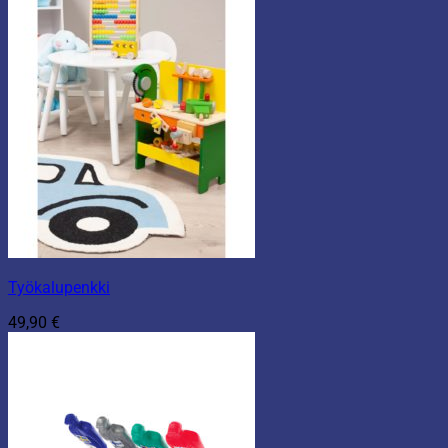
Työkalupenkki
49,90
€