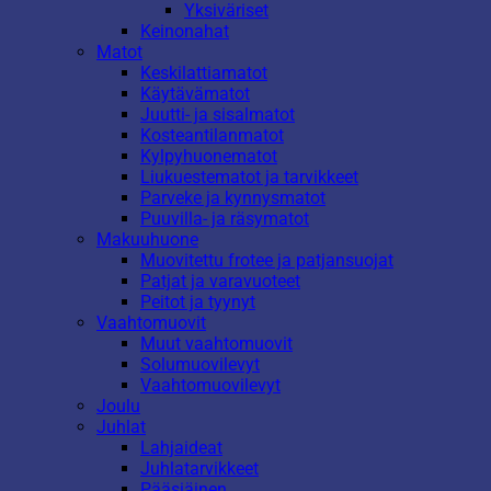
Yksiväriset
Keinonahat
Matot
Keskilattiamatot
Käytävämatot
Juutti- ja sisalmatot
Kosteantilanmatot
Kylpyhuonematot
Liukuestematot ja tarvikkeet
Parveke ja kynnysmatot
Puuvilla- ja räsymatot
Makuuhuone
Muovitettu frotee ja patjansuojat
Patjat ja varavuoteet
Peitot ja tyynyt
Vaahtomuovit
Muut vaahtomuovit
Solumuovilevyt
Vaahtomuovilevyt
Joulu
Juhlat
Lahjaideat
Juhlatarvikkeet
Pääsiäinen