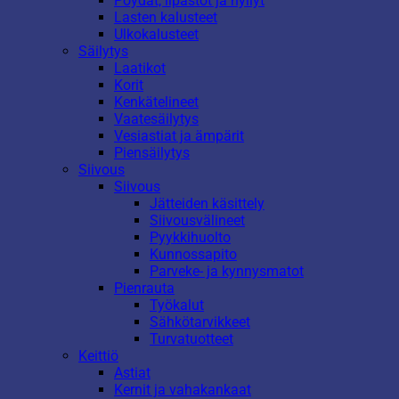
Pöydät, lipastot ja hyllyt
Lasten kalusteet
Ulkokalusteet
Säilytys
Laatikot
Korit
Kenkätelineet
Vaatesäilytys
Vesiastiat ja ämpärit
Piensäilytys
Siivous
Siivous
Jätteiden käsittely
Siivousvälineet
Pyykkihuolto
Kunnossapito
Parveke- ja kynnysmatot
Pienrauta
Työkalut
Sähkötarvikkeet
Turvatuotteet
Keittiö
Astiat
Kernit ja vahakankaat