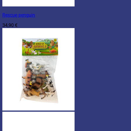
Rescue penguin
34,90
€