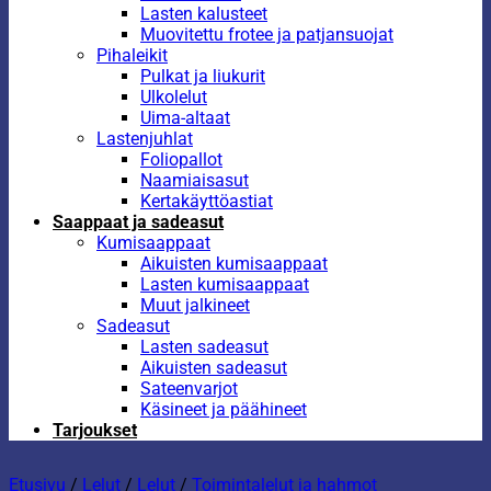
Lasten kalusteet
Muovitettu frotee ja patjansuojat
Pihaleikit
Pulkat ja liukurit
Ulkolelut
Uima-altaat
Lastenjuhlat
Foliopallot
Naamiaisasut
Kertakäyttöastiat
Saappaat ja sadeasut
Kumisaappaat
Aikuisten kumisaappaat
Lasten kumisaappaat
Muut jalkineet
Sadeasut
Lasten sadeasut
Aikuisten sadeasut
Sateenvarjot
Käsineet ja päähineet
Tarjoukset
Etusivu
/
Lelut
/
Lelut
/
Toimintalelut ja hahmot