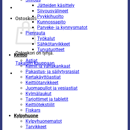
Jätteiden käsittely
Siivousvälineet
Pyykkihuolto
Ostoskori
Kunnossapito
Parveke- ja kynnysmatot
Pienrauta
Työkalut
Sähkötarvikkeet
Turvatuotteet
Ostoskori on tyhjä.
Keittiö
Astiat
Takaisin kauppaan
Kernit ja vahakankaat
Pakastus- ja säilytysrasiat
Kertakäyttöastiat
Keittiötarvikkeet
Juomapullot ja vesiastiat
Kylmälaukut
Tarjottimet ja tabletit
Keittiötekstiilit
Fiskars
Kylpyhuone
Kylpyhuonematot
Tarvikkeet