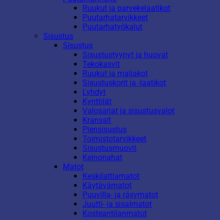
Ruukut ja parvekelaatikot
Puutarhatarvikkeet
Puutarhatyökalut
Sisustus
Sisustus
Sisustustyynyt ja huovat
Tekokasvit
Ruukut ja maljakot
Sisustuskorit ja -laatikot
Lyhdyt
Kynttilät
Valosarjat ja sisustusvalot
Kranssit
Piensisustus
Toimistotarvikkeet
Sisustusmuovit
Keinonahat
Matot
Keskilattiamatot
Käytävämatot
Puuvilla- ja räsymatot
Juutti- ja sisalmatot
Kosteantilanmatot