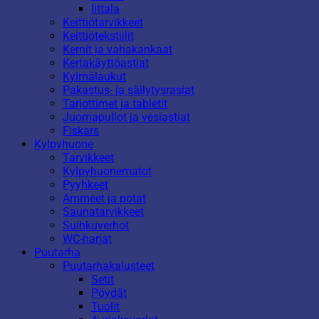
Iittala
Keittiötarvikkeet
Keittiötekstiilit
Kernit ja vahakankaat
Kertakäyttöastiat
Kylmälaukut
Pakastus- ja säilytysrasiat
Tarjottimet ja tabletit
Juomapullot ja vesiastiat
Fiskars
Kylpyhuone
Tarvikkeet
Kylpyhuonematot
Pyyhkeet
Ammeet ja potat
Saunatarvikkeet
Suihkuverhot
WC-harjat
Puutarha
Puutarhakalusteet
Setit
Pöydät
Tuolit