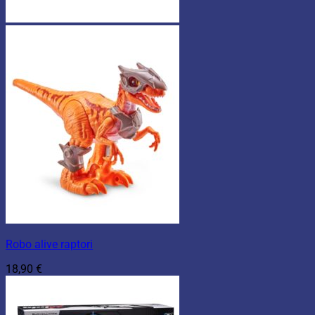
Robo alive raptori
18,90
€