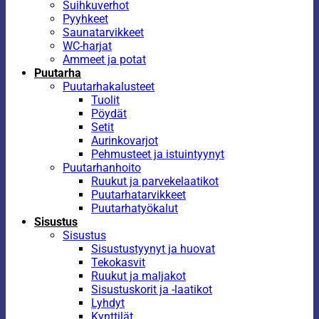
Suihkuverhot
Pyyhkeet
Saunatarvikkeet
WC-harjat
Ammeet ja potat
Puutarha
Puutarhakalusteet
Tuolit
Pöydät
Setit
Aurinkovarjot
Pehmusteet ja istuintyynyt
Puutarhanhoito
Ruukut ja parvekelaatikot
Puutarhatarvikkeet
Puutarhatyökalut
Sisustus
Sisustus
Sisustustyynyt ja huovat
Tekokasvit
Ruukut ja maljakot
Sisustuskorit ja -laatikot
Lyhdyt
Kynttilät