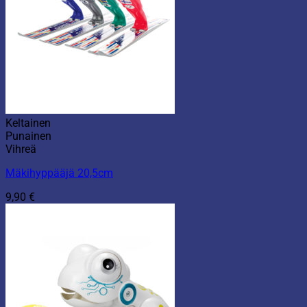
Keltainen
Punainen
Vihreä
Mäkihyppääjä 20,5cm
9,90
€