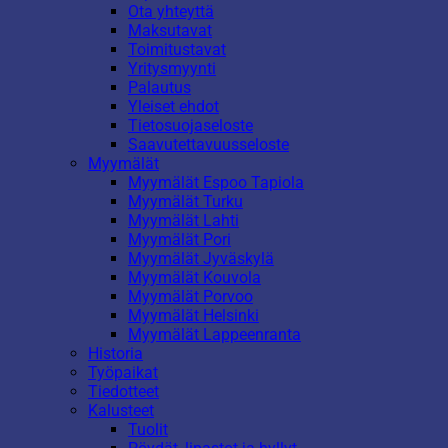
Ota yhteyttä
Maksutavat
Toimitustavat
Yritysmyynti
Palautus
Yleiset ehdot
Tietosuojaseloste
Saavutettavuusseloste
Myymälät
Myymälät Espoo Tapiola
Myymälät Turku
Myymälät Lahti
Myymälät Pori
Myymälät Jyväskylä
Myymälät Kouvola
Myymälät Porvoo
Myymälät Helsinki
Myymälät Lappeenranta
Historia
Työpaikat
Tiedotteet
Kalusteet
Tuolit