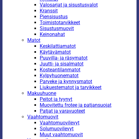
Valosarjat ja sisustusvalot
Kranssit
Piensisustus
Toimistotarvikkeet
Sisustusmuovit
Keinonahat
Matot
Keskilattiamatot
Käytävämatot
Puuvilla- ja räsymatot
Juutti- ja sisalmatot
Kosteantilanmatot
Kylpyhuonematot
Parveke ja kynnysmatot
Liukuestematot ja tarvikkeet
Makuuhuone
Peitot ja tyynyt
Muovitettu frotee ja patjansuojat
Patjat ja varavuoteet
Vaahtomuovit
Vaahtomuovilevyt
Solumuovilevyt
Muut vaahtomuovit