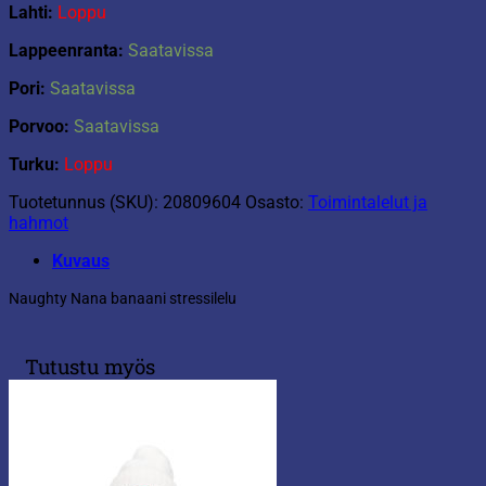
Lahti:
Loppu
Lappeenranta:
Saatavissa
Pori:
Saatavissa
Porvoo:
Saatavissa
Turku:
Loppu
Tuotetunnus (SKU):
20809604
Osasto:
Toimintalelut ja
hahmot
Kuvaus
Naughty Nana banaani stressilelu
Tutustu myös