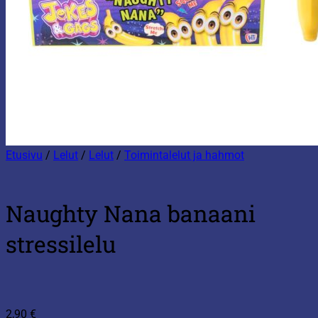
Etusivu
/
Lelut
/
Lelut
/
Toimintalelut ja hahmot
Naughty Nana banaani
stressilelu
2,90
€