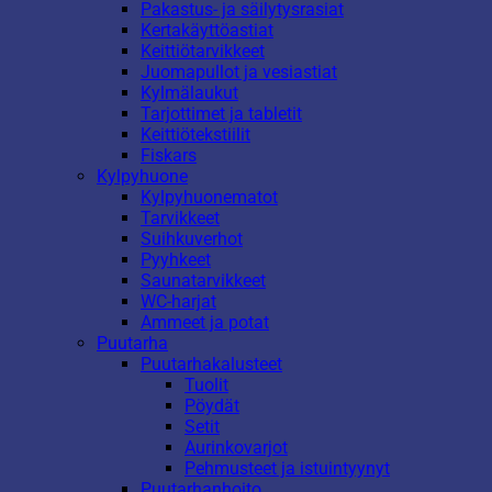
Pakastus- ja säilytysrasiat
Kertakäyttöastiat
Keittiötarvikkeet
Juomapullot ja vesiastiat
Kylmälaukut
Tarjottimet ja tabletit
Keittiötekstiilit
Fiskars
Kylpyhuone
Kylpyhuonematot
Tarvikkeet
Suihkuverhot
Pyyhkeet
Saunatarvikkeet
WC-harjat
Ammeet ja potat
Puutarha
Puutarhakalusteet
Tuolit
Pöydät
Setit
Aurinkovarjot
Pehmusteet ja istuintyynyt
Puutarhanhoito