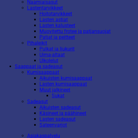
Naamiaisasut
Lastentarvikkeet
Hoitotarvikkeet
Lasten astiat
Lasten kalusteet
Muovitettu frotee ja patjansuojat
Patjat ja peitteet
Pihaleikit
Pulkat ja liukurit
Uima-altaat
Ulkolelut
Saappaat ja sadeasut
Kumisaappaat
Aikuisten kumisaappaat
Lasten kumisaappaat
Muut jalkineet
Sukat
Sadeasut
Aikuisten sadeasut
Käsineet ja päähineet
Lasten sadeasut
Sateenvarjot
Asiakaspalvelu