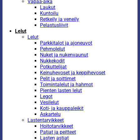
Vapaa-aika
Laukut
Kuntoilu
Retkeily ja veneily
Pelastusliivit
Lelut
Lelut
Parkkitalot ja ajoneuvot
Pehmolelut
Nuket ja nukenvaunut
Nukkekodit
Potkuttelijat
Keinuhevoset ja keppihevoset
Pelit ja soittimet
Toimintalelut ja hahmot
Pienten lasten lelut
Legot
Vesilelut
Koti- ja kauppaleikit
Askartelu
Lastentarvikkeet
Hoitotarvikkeet
Patjat ja peitteet
Lasten astiat