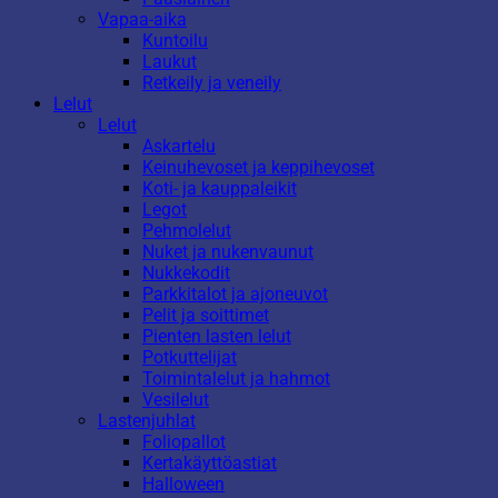
Vapaa-aika
Kuntoilu
Laukut
Retkeily ja veneily
Lelut
Lelut
Askartelu
Keinuhevoset ja keppihevoset
Koti- ja kauppaleikit
Legot
Pehmolelut
Nuket ja nukenvaunut
Nukkekodit
Parkkitalot ja ajoneuvot
Pelit ja soittimet
Pienten lasten lelut
Potkuttelijat
Toimintalelut ja hahmot
Vesilelut
Lastenjuhlat
Foliopallot
Kertakäyttöastiat
Halloween