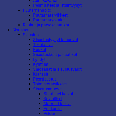
Aurinkovarjot
Pehmusteet ja istuintyynyt
Puutarhanhoito
Puutarhatarvikkeet
Puutarhatyökalut
Ruukut ja parvekelaatikot
Sisustus
Sisustus
Sisustustyynyt ja huovat
Tekokasvit
Ruukut
Sisustuskorit ja -laatikot
Lyhdyt
Kynttilät
Valosarjat ja sisustusvalot
Kranssit
Piensisustus
Toimistotarvikkeet
Sisustusmuovit
Staattiset kalvot
Kuviolliset
Marmori ja kivi
Puukuosit
Velour