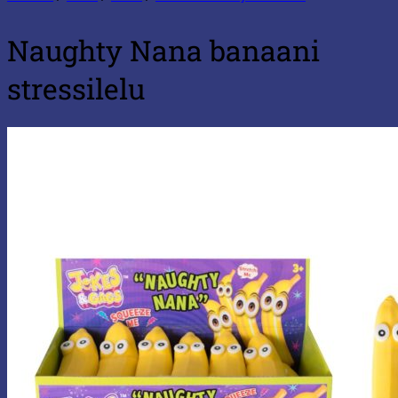
Naughty Nana banaani
stressilelu