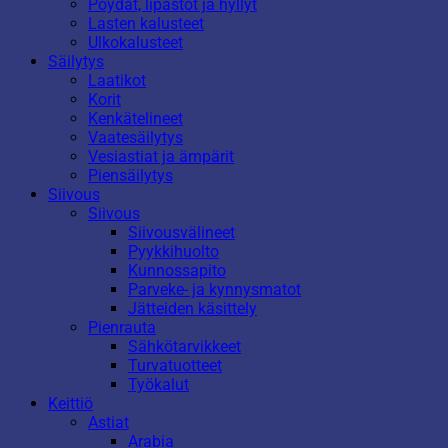
Pöydät, lipastot ja hyllyt
Lasten kalusteet
Ulkokalusteet
Säilytys
Laatikot
Korit
Kenkätelineet
Vaatesäilytys
Vesiastiat ja ämpärit
Piensäilytys
Siivous
Siivous
Siivousvälineet
Pyykkihuolto
Kunnossapito
Parveke- ja kynnysmatot
Jätteiden käsittely
Pienrauta
Sähkötarvikkeet
Turvatuotteet
Työkalut
Keittiö
Astiat
Arabia