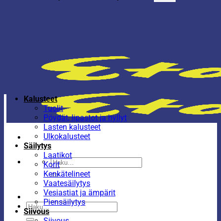
Kalusteet
Tuolit
Pöydät, lipastot ja hyllyt
Lasten kalusteet
Ulkokalusteet
Säilytys
Laatikot
Etsi:
Korit
Kenkätelineet
Vaatesäilytys
Vesiastiat ja ämpärit
Piensäilytys
Etsi:
Siivous
Siivous