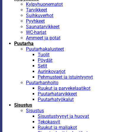
Kylpyhuonematot
Tarvikkeet
Suihkuverhot
Pyyhkeet
Saunatarvikkeet
WC-harjat
Ammeet ja potat
Puutarha
Puutarhakalusteet
Tuolit
Pöydät
Setit
Aurinkovarjot
Pehmusteet ja istuintyynyt
Puutarhanhoito
Ruukut ja parvekelaatikot
Puutarhatarvikkeet
Puutarhatyökalut
Sisustus
Sisustus
Sisustustyynyt ja huovat
Tekokasvit
Ruukut ja maljakot