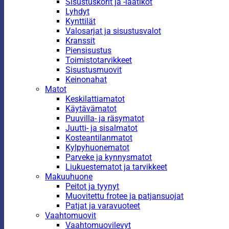
Sisustuskorit ja -laatikot
Lyhdyt
Kynttilät
Valosarjat ja sisustusvalot
Kranssit
Piensisustus
Toimistotarvikkeet
Sisustusmuovit
Keinonahat
Matot
Keskilattiamatot
Käytävämatot
Puuvilla- ja räsymatot
Juutti- ja sisalmatot
Kosteantilanmatot
Kylpyhuonematot
Parveke ja kynnysmatot
Liukuestematot ja tarvikkeet
Makuuhuone
Peitot ja tyynyt
Muovitettu frotee ja patjansuojat
Patjat ja varavuoteet
Vaahtomuovit
Vaahtomuovilevyt