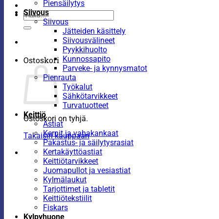
Piensäilytys
Siivous
Etsi:
Siivous
Jätteiden käsittely
Siivousvälineet
Pyykkihuolto
Kunnossapito
Ostoskori
Parveke- ja kynnysmatot
Pienrauta
Työkalut
Sähkötarvikkeet
Turvatuotteet
Keittiö
Ostoskori on tyhjä.
Astiat
Kernit ja vahakankaat
Takaisin kauppaan
Pakastus- ja säilytysrasiat
Kertakäyttöastiat
Keittiötarvikkeet
Juomapullot ja vesiastiat
Kylmälaukut
Tarjottimet ja tabletit
Keittiötekstiilit
Fiskars
Kylpyhuone