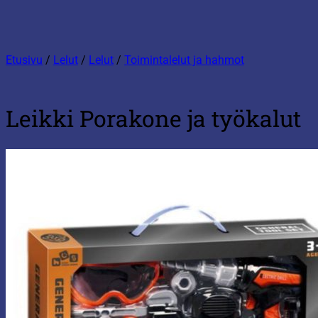
Etusivu
/
Lelut
/
Lelut
/
Toimintalelut ja hahmot
Leikki Porakone ja työkalut