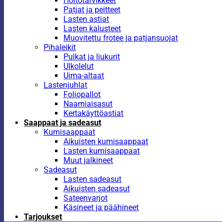
Hoitotarvikkeet
Patjat ja peitteet
Lasten astiat
Lasten kalusteet
Muovitettu frotee ja patjansuojat
Pihaleikit
Pulkat ja liukurit
Ulkolelut
Uima-altaat
Lastenjuhlat
Foliopallot
Naamiaisasut
Kertakäyttöastiat
Saappaat ja sadeasut
Kumisaappaat
Aikuisten kumisaappaat
Lasten kumisaappaat
Muut jalkineet
Sadeasut
Lasten sadeasut
Aikuisten sadeasut
Sateenvarjot
Käsineet ja päähineet
Tarjoukset