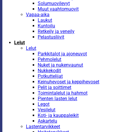
Solumuovilevyt
Muut vaahtomuovit
Vapaa-aika
Laukut
Kuntoilu
Retkeily ja veneily
Pelastusliivit
Lelut
Lelut
Parkkitalot ja ajoneuvot
Pehmolelut
Nuket ja nukenvaunut
Nukkekodit
Potkuttelijat
Keinuhevoset ja keppihevoset
Pelit ja soittimet
Toimintalelut ja hahmot
Pienten lasten lelut
Legot
Vesilelut
Koti- ja kauppaleikit
Askartelu
Lastentarvikkeet