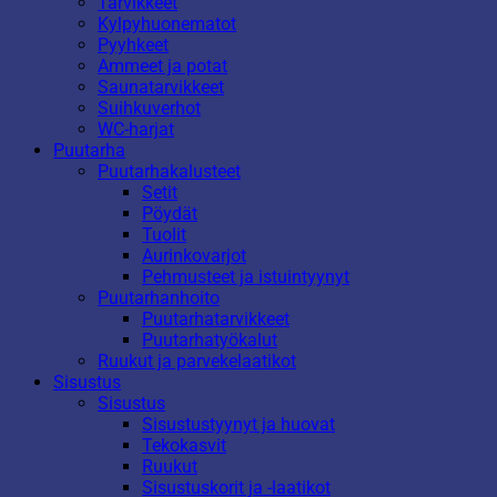
Tarvikkeet
Kylpyhuonematot
Pyyhkeet
Ammeet ja potat
Saunatarvikkeet
Suihkuverhot
WC-harjat
Puutarha
Puutarhakalusteet
Setit
Pöydät
Tuolit
Aurinkovarjot
Pehmusteet ja istuintyynyt
Puutarhanhoito
Puutarhatarvikkeet
Puutarhatyökalut
Ruukut ja parvekelaatikot
Sisustus
Sisustus
Sisustustyynyt ja huovat
Tekokasvit
Ruukut
Sisustuskorit ja -laatikot