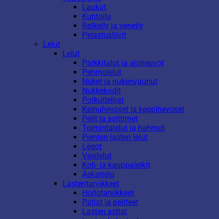
Laukut
Kuntoilu
Retkeily ja veneily
Pelastusliivit
Lelut
Lelut
Parkkitalot ja ajoneuvot
Pehmolelut
Nuket ja nukenvaunut
Nukkekodit
Potkuttelijat
Keinuhevoset ja keppihevoset
Pelit ja soittimet
Toimintalelut ja hahmot
Pienten lasten lelut
Legot
Vesilelut
Koti- ja kauppaleikit
Askartelu
Lastentarvikkeet
Hoitotarvikkeet
Patjat ja peitteet
Lasten astiat