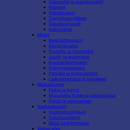
Valosarjat ja sisustusvalot
Kranssit
Piensisustus
Toimistotarvikkeet
Sisustusmuovit
Keinonahat
Matot
Keskilattiamatot
Käytävämatot
Puuvilla- ja räsymatot
Juutti- ja sisalmatot
Kosteantilanmatot
Kylpyhuonematot
Parveke ja kynnysmatot
Liukuestematot ja tarvikkeet
Makuuhuone
Peitot ja tyynyt
Muovitettu frotee ja patjansuojat
Patjat ja varavuoteet
Vaahtomuovit
Vaahtomuovilevyt
Solumuovilevyt
Muut vaahtomuovit
Vapaa-aika