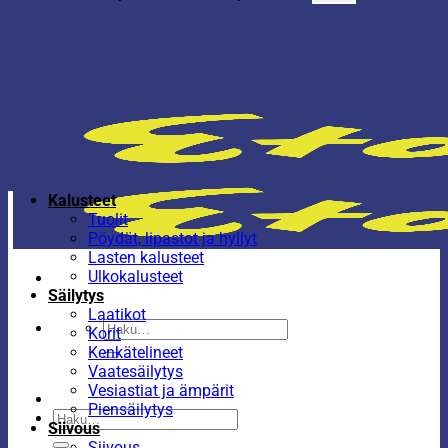
Kalusteet
Tuolit
Pöydät, lipastot ja hyllyt
Lasten kalusteet
Ulkokalusteet
Säilytys
Laatikot
Etsi:
Korit
Kenkätelineet
Vaatesäilytys
Vesiastiat ja ämpärit
Piensäilytys
Etsi:
Siivous
Siivous