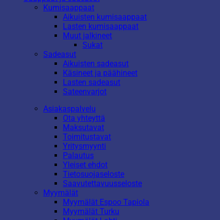
Kumisaappaat
Aikuisten kumisaappaat
Lasten kumisaappaat
Muut jalkineet
Sukat
Sadeasut
Aikuisten sadeasut
Käsineet ja päähineet
Lasten sadeasut
Sateenvarjot
Asiakaspalvelu
Ota yhteyttä
Maksutavat
Toimitustavat
Yritysmyynti
Palautus
Yleiset ehdot
Tietosuojaseloste
Saavutettavuusseloste
Myymälät
Myymälät Espoo Tapiola
Myymälät Turku