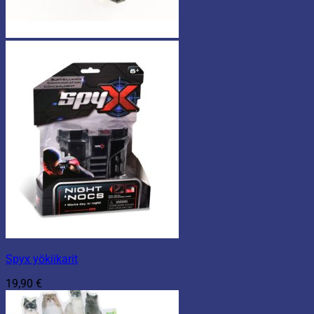
Spyx yökiikarit
19,90
€