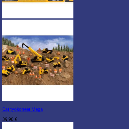
Cat työkoneet Mega
39,90
€