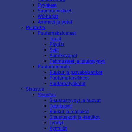
Pyyhkeet
Saunatarvikkeet
WC-harjat
Ammeet ja potat
Puutarha
Puutarhakalusteet
Tuolit
Pöydät
Setit
Aurinkovarjot
Pehmusteet ja istuintyynyt
Puutarhanhoito
Ruukut ja parvekelaatikot
Puutarhatarvikkeet
Puutarhatyökalut
Sisustus
Sisustus
Sisustustyynyt ja huovat
Tekokasvit
Ruukut ja maljakot
Sisustuskorit ja -laatikot
Lyhdyt
Kynttilät