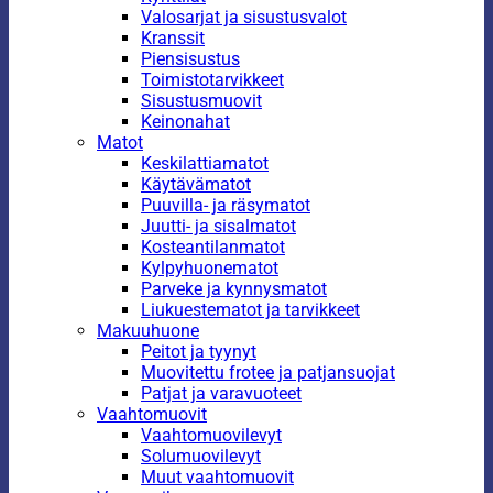
Valosarjat ja sisustusvalot
Kranssit
Piensisustus
Toimistotarvikkeet
Sisustusmuovit
Keinonahat
Matot
Keskilattiamatot
Käytävämatot
Puuvilla- ja räsymatot
Juutti- ja sisalmatot
Kosteantilanmatot
Kylpyhuonematot
Parveke ja kynnysmatot
Liukuestematot ja tarvikkeet
Makuuhuone
Peitot ja tyynyt
Muovitettu frotee ja patjansuojat
Patjat ja varavuoteet
Vaahtomuovit
Vaahtomuovilevyt
Solumuovilevyt
Muut vaahtomuovit