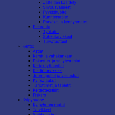
Jätteiden käsittely
Siivousvälineet
Pyykkihuolto
Kunnossapito
Parveke- ja kynnysmatot
Pienrauta
Työkalut
Sähkötarvikkeet
Turvatuotteet
Keittiö
Astiat
Kernit ja vahakankaat
Pakastus- ja säilytysrasiat
Kertakäyttöastiat
Keittiötarvikkeet
Juomapullot ja vesiastiat
Kylmälaukut
Tarjottimet ja tabletit
Keittiötekstiilit
Fiskars
Kylpyhuone
Kylpyhuonematot
Tarvikkeet
Suihkuverhot