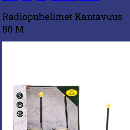
Radiopuhelimet Kantavuus
80 M