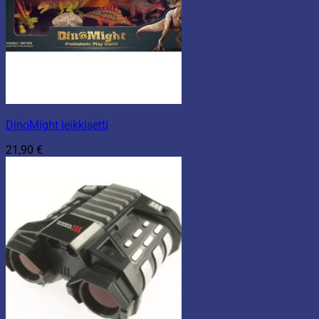
DinoMight leikkisetti
21,90
€