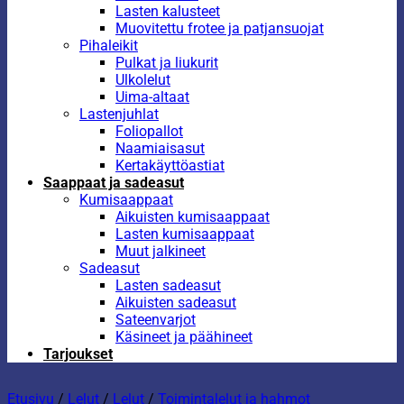
Lasten kalusteet
Muovitettu frotee ja patjansuojat
Pihaleikit
Pulkat ja liukurit
Ulkolelut
Uima-altaat
Lastenjuhlat
Foliopallot
Naamiaisasut
Kertakäyttöastiat
Saappaat ja sadeasut
Kumisaappaat
Aikuisten kumisaappaat
Lasten kumisaappaat
Muut jalkineet
Sadeasut
Lasten sadeasut
Aikuisten sadeasut
Sateenvarjot
Käsineet ja päähineet
Tarjoukset
Etusivu
/
Lelut
/
Lelut
/
Toimintalelut ja hahmot