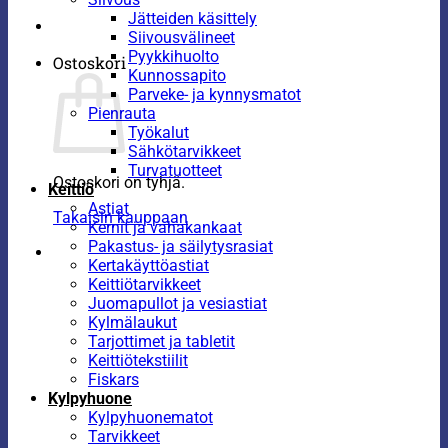
Jätteiden käsittely
Siivousvälineet
Pyykkihuolto
Ostoskori
Kunnossapito
Parveke- ja kynnysmatot
Pienrauta
Työkalut
Sähkötarvikkeet
Turvatuotteet
Ostoskori on tyhjä.
Keittiö
Astiat
Takaisin kauppaan
Kernit ja vahakankaat
Pakastus- ja säilytysrasiat
Kertakäyttöastiat
Keittiötarvikkeet
Juomapullot ja vesiastiat
Kylmälaukut
Tarjottimet ja tabletit
Keittiötekstiilit
Fiskars
Kylpyhuone
Kylpyhuonematot
Tarvikkeet