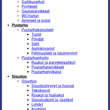
Suihkuverhot
Pyyhkeet
Saunatarvikkeet
WC-harjat
Ammeet ja potat
Puutarha
Puutarhakalusteet
Tuolit
Pöydät
Setit
Aurinkovarjot
Pehmusteet ja istuintyynyt
Puutarhanhoito
Ruukut ja parvekelaatikot
Puutarhatarvikkeet
Puutarhatyökalut
Sisustus
Sisustus
Sisustustyynyt ja huovat
Tekokasvit
Ruukut ja maljakot
Sisustuskorit ja -laatikot
Lyhdyt
Kynttilät