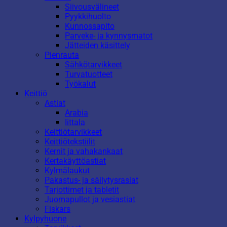
Siivousvälineet
Pyykkihuolto
Kunnossapito
Parveke- ja kynnysmatot
Jätteiden käsittely
Pienrauta
Sähkötarvikkeet
Turvatuotteet
Työkalut
Keittiö
Astiat
Arabia
Iittala
Keittiötarvikkeet
Keittiötekstiilit
Kernit ja vahakankaat
Kertakäyttöastiat
Kylmälaukut
Pakastus- ja säilytysrasiat
Tarjottimet ja tabletit
Juomapullot ja vesiastiat
Fiskars
Kylpyhuone