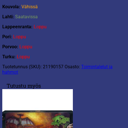
Kouvola:
Vähissä
Lahti:
Saatavissa
Lappeenranta:
Loppu
Pori:
Loppu
Porvoo:
Loppu
Turku:
Loppu
Tuotetunnus (SKU):
21190157
Osasto:
Toimintalelut ja
hahmot
Tutustu myös