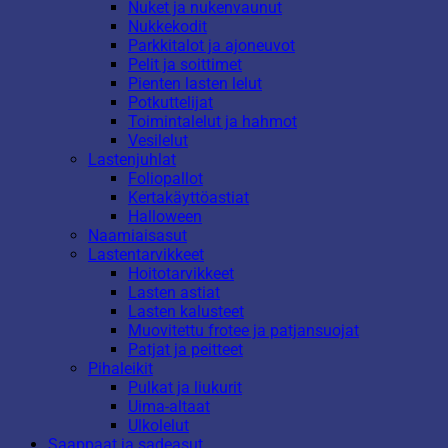
Nuket ja nukenvaunut
Nukkekodit
Parkkitalot ja ajoneuvot
Pelit ja soittimet
Pienten lasten lelut
Potkuttelijat
Toimintalelut ja hahmot
Vesilelut
Lastenjuhlat
Foliopallot
Kertakäyttöastiat
Halloween
Naamiaisasut
Lastentarvikkeet
Hoitotarvikkeet
Lasten astiat
Lasten kalusteet
Muovitettu frotee ja patjansuojat
Patjat ja peitteet
Pihaleikit
Pulkat ja liukurit
Uima-altaat
Ulkolelut
Saappaat ja sadeasut