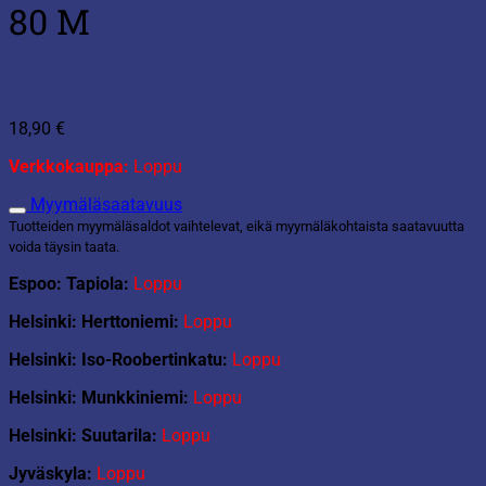
80 M
18,90
€
Verkkokauppa:
Loppu
Myymäläsaatavuus
Tuotteiden myymäläsaldot vaihtelevat, eikä myymäläkohtaista saatavuutta
voida täysin taata.
Espoo: Tapiola:
Loppu
Helsinki: Herttoniemi:
Loppu
Helsinki: Iso-Roobertinkatu:
Loppu
Helsinki: Munkkiniemi:
Loppu
Helsinki: Suutarila:
Loppu
Jyväskyla:
Loppu