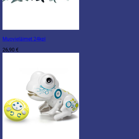
Muovieläimet 24kpl
26,90
€