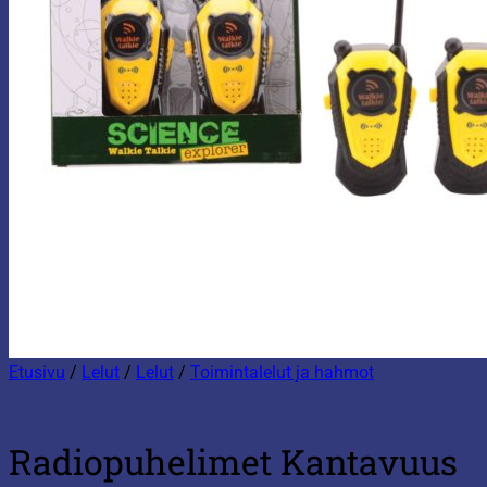
Etusivu
/
Lelut
/
Lelut
/
Toimintalelut ja hahmot
Radiopuhelimet Kantavuus