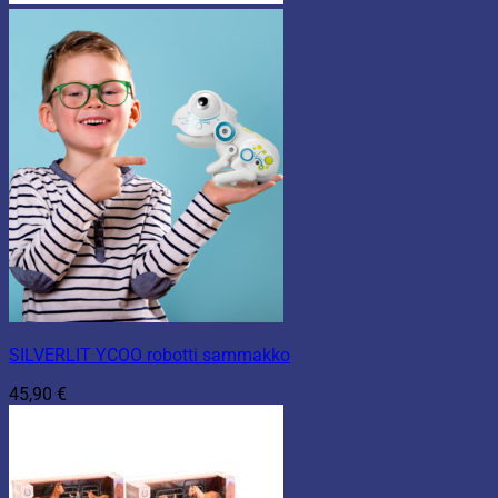
SILVERLIT YCOO robotti sammakko
45,90
€