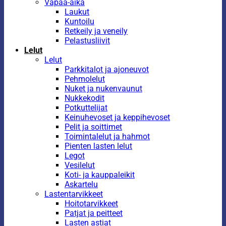
Vapaa-aika
Laukut
Kuntoilu
Retkeily ja veneily
Pelastusliivit
Lelut
Lelut
Parkkitalot ja ajoneuvot
Pehmolelut
Nuket ja nukenvaunut
Nukkekodit
Potkuttelijat
Keinuhevoset ja keppihevoset
Pelit ja soittimet
Toimintalelut ja hahmot
Pienten lasten lelut
Legot
Vesilelut
Koti- ja kauppaleikit
Askartelu
Lastentarvikkeet
Hoitotarvikkeet
Patjat ja peitteet
Lasten astiat