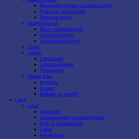
Muovitettu frotee ja patjansuojat
Patjat ja varavuoteet
Peitot ja tyynyt
Vaahtomuovit
Muut vaahtomuovit
Solumuovilevyt
Vaahtomuovilevyt
Joulu
Juhlat
Lahjaideat
Juhlatarvikkeet
Pääsiäinen
Vapaa-aika
Kuntoilu
Laukut
Retkeily ja veneily
Lelut
Lelut
Askartelu
Keinuhevoset ja keppihevoset
Koti- ja kauppaleikit
Legot
Pehmolelut