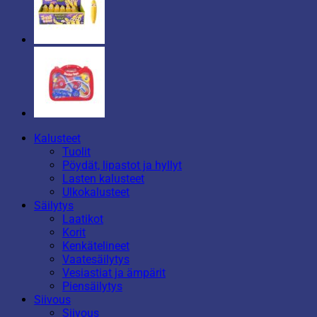
Kalusteet
Tuolit
Pöydät, lipastot ja hyllyt
Lasten kalusteet
Ulkokalusteet
Säilytys
Laatikot
Korit
Kenkätelineet
Vaatesäilytys
Vesiastiat ja ämpärit
Piensäilytys
Siivous
Siivous