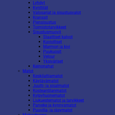
Lyhdyt
Kynttilät
Valosarjat ja sisustusvalot
Kranssit
Piensisustus
Toimistotarvikkeet
Sisustusmuovit
Staattiset kalvot
Kuviolliset
Marmori ja kivi
Puukuosit
Velour
Yksiväriset
Keinonahat
Matot
Keskilattiamatot
Käytävämatot
Juutti- ja sisalmatot
Kosteantilanmatot
Kylpyhuonematot
Liukuestematot ja tarvikkeet
Parveke ja kynnysmatot
Puuvilla- ja räsymatot
Makuuhuone