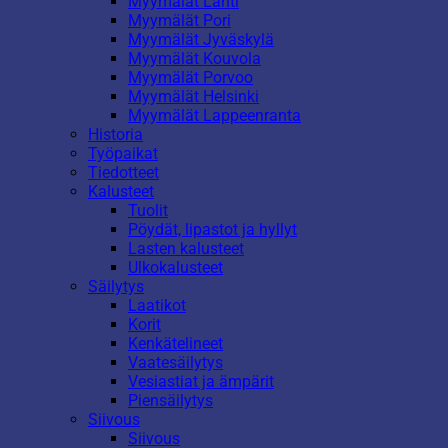
Myymälät Lahti
Myymälät Pori
Myymälät Jyväskylä
Myymälät Kouvola
Myymälät Porvoo
Myymälät Helsinki
Myymälät Lappeenranta
Historia
Työpaikat
Tiedotteet
Kalusteet
Tuolit
Pöydät, lipastot ja hyllyt
Lasten kalusteet
Ulkokalusteet
Säilytys
Laatikot
Korit
Kenkätelineet
Vaatesäilytys
Vesiastiat ja ämpärit
Piensäilytys
Siivous
Siivous