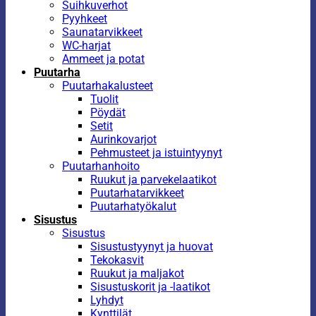
Suihkuverhot
Pyyhkeet
Saunatarvikkeet
WC-harjat
Ammeet ja potat
Puutarha
Puutarhakalusteet
Tuolit
Pöydät
Setit
Aurinkovarjot
Pehmusteet ja istuintyynyt
Puutarhanhoito
Ruukut ja parvekelaatikot
Puutarhatarvikkeet
Puutarhatyökalut
Sisustus
Sisustus
Sisustustyynyt ja huovat
Tekokasvit
Ruukut ja maljakot
Sisustuskorit ja -laatikot
Lyhdyt
Kynttilät