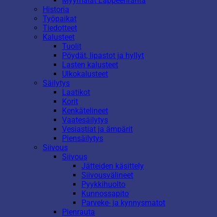
Myymälät Lappeenranta
Historia
Työpaikat
Tiedotteet
Kalusteet
Tuolit
Pöydät, lipastot ja hyllyt
Lasten kalusteet
Ulkokalusteet
Säilytys
Laatikot
Korit
Kenkätelineet
Vaatesäilytys
Vesiastiat ja ämpärit
Piensäilytys
Siivous
Siivous
Jätteiden käsittely
Siivousvälineet
Pyykkihuolto
Kunnossapito
Parveke- ja kynnysmatot
Pienrauta