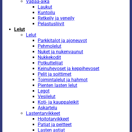
Vapaa-aika
Laukut
Kuntoilu
Retkeily ja veneily
Pelastusliivit
Lelut
Lelut
Parkkitalot ja ajoneuvot
Pehmolelut
Nuket ja nukenvaunut
Nukkekodit
Potkuttelijat
Keinuhevoset ja keppihevoset
Pelit ja soittimet
Toimintalelut ja hahmot
Pienten lasten lelut
Legot
Vesilelut
Koti- ja kauppaleikit
Askartelu
Lastentarvikkeet
Hoitotarvikkeet
Patjat ja peitteet
Lasten astiat