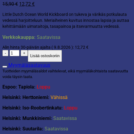
Alkuperäinen
Nykyinen
15,90
€
12,72
€
hinta
hinta
Little Dutch Ocean World Kickboard on tukeva ja värikäs potkulauta
oli:
on:
vedessä harjoitteluun. Meriaiheinen kuvitus innostaa lapsia ja auttaa
15,90 €.
12,72 €.
kehittämään uimataitoja, tasapainoa ja itsevarmuutta vedessä.
Verkkokauppa:
Saatavissa
Alin hinta 30-päivän ajalta (
9.8.2026
):
12,72
€
Little
Lisää ostoskoriin
Dutch
uimalauta
Myymäläsaatavuus
pinkki
Tuotteiden myymäläsaldot vaihtelevat, eikä myymäläkohtaista saatavuutta
määrä
voida täysin taata.
Espoo: Tapiola:
Loppu
Helsinki: Herttoniemi:
Vähissä
Helsinki: Iso-Roobertinkatu:
Loppu
Helsinki: Munkkiniemi:
Saatavissa
Helsinki: Suutarila:
Saatavissa