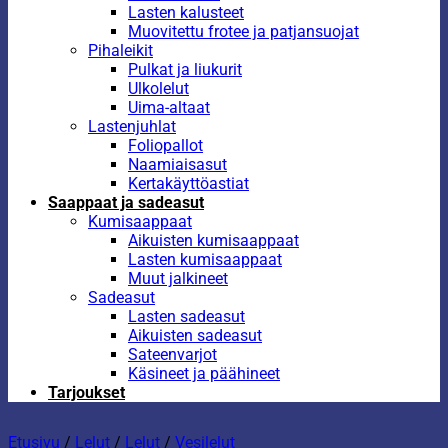
Lasten kalusteet
Muovitettu frotee ja patjansuojat
Pihaleikit
Pulkat ja liukurit
Ulkolelut
Uima-altaat
Lastenjuhlat
Foliopallot
Naamiaisasut
Kertakäyttöastiat
Saappaat ja sadeasut
Kumisaappaat
Aikuisten kumisaappaat
Lasten kumisaappaat
Muut jalkineet
Sadeasut
Lasten sadeasut
Aikuisten sadeasut
Sateenvarjot
Käsineet ja päähineet
Tarjoukset
Etusivu
/
Lelut
/
Lelut
/
Vesilelut