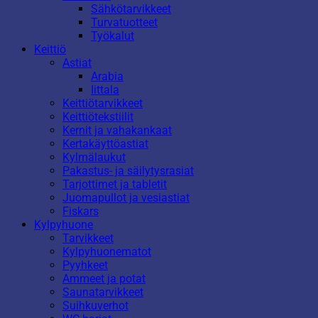
Sähkötarvikkeet
Turvatuotteet
Työkalut
Keittiö
Astiat
Arabia
Iittala
Keittiötarvikkeet
Keittiötekstiilit
Kernit ja vahakankaat
Kertakäyttöastiat
Kylmälaukut
Pakastus- ja säilytysrasiat
Tarjottimet ja tabletit
Juomapullot ja vesiastiat
Fiskars
Kylpyhuone
Tarvikkeet
Kylpyhuonematot
Pyyhkeet
Ammeet ja potat
Saunatarvikkeet
Suihkuverhot