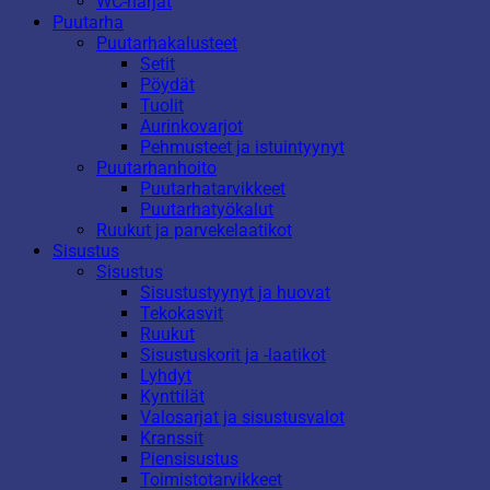
WC-harjat
Puutarha
Puutarhakalusteet
Setit
Pöydät
Tuolit
Aurinkovarjot
Pehmusteet ja istuintyynyt
Puutarhanhoito
Puutarhatarvikkeet
Puutarhatyökalut
Ruukut ja parvekelaatikot
Sisustus
Sisustus
Sisustustyynyt ja huovat
Tekokasvit
Ruukut
Sisustuskorit ja -laatikot
Lyhdyt
Kynttilät
Valosarjat ja sisustusvalot
Kranssit
Piensisustus
Toimistotarvikkeet