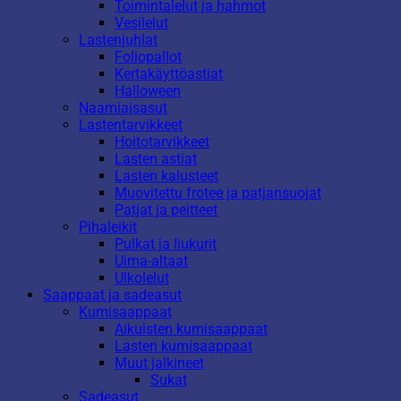
Toimintalelut ja hahmot
Vesilelut
Lastenjuhlat
Foliopallot
Kertakäyttöastiat
Halloween
Naamiaisasut
Lastentarvikkeet
Hoitotarvikkeet
Lasten astiat
Lasten kalusteet
Muovitettu frotee ja patjansuojat
Patjat ja peitteet
Pihaleikit
Pulkat ja liukurit
Uima-altaat
Ulkolelut
Saappaat ja sadeasut
Kumisaappaat
Aikuisten kumisaappaat
Lasten kumisaappaat
Muut jalkineet
Sukat
Sadeasut