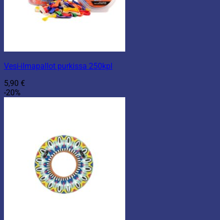
Vesi-ilmapallot purkissa 250kpl
5,90
€
-20%