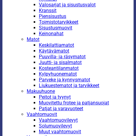
Valosarjat ja sisustusvalot
Kranssit
Piensisustus
Toimistotarvikkeet
Sisustusmuovit
Keinonahat
Matot
Keskilattiamatot
Käytävämatot
Puuvilla- ja räsymatot
Juutti- ja sisalmatot
Kosteantilanmatot
Kylpyhuonematot
Parveke ja kynnysmatot
Liukuestematot ja tarvikkeet
Makuuhuone
Peitot ja tyynyt
Muovitettu frotee ja patjansuojat
Patjat ja varavuoteet
Vaahtomuovit
Vaahtomuovilevyt
Solumuovilevyt
Muut vaahtomuovit