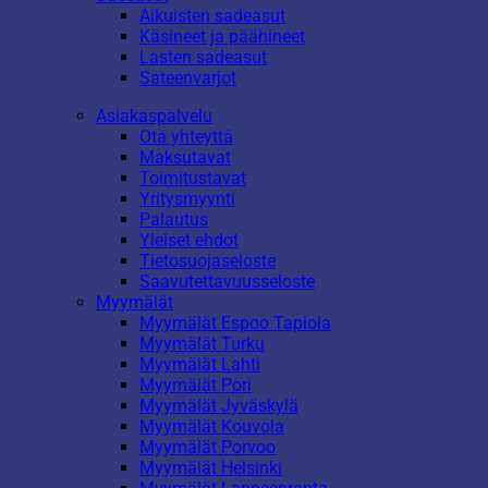
Aikuisten sadeasut
Käsineet ja päähineet
Lasten sadeasut
Sateenvarjot
Asiakaspalvelu
Ota yhteyttä
Maksutavat
Toimitustavat
Yritysmyynti
Palautus
Yleiset ehdot
Tietosuojaseloste
Saavutettavuusseloste
Myymälät
Myymälät Espoo Tapiola
Myymälät Turku
Myymälät Lahti
Myymälät Pori
Myymälät Jyväskylä
Myymälät Kouvola
Myymälät Porvoo
Myymälät Helsinki