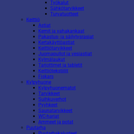
Työkalut
Sähkötarvikkeet
Turvatuotteet
Keittiö
Astiat
Kernit ja vahakankaat
Pakastus- ja säilytysrasiat
Kertakäyttöastiat
Keittiötarvikkeet
Juomapullot ja vesiastiat
Kylmälaukut
Tarjottimet ja tabletit
Keittiötekstiilit
Fiskars
Kylpyhuone
Kylpyhuonematot
Tarvikkeet
Suihkuverhot
Pyyhkeet
Saunatarvikkeet
WC-harjat
Ammeet ja potat
Puutarha
Puutarhakalusteet