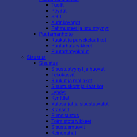
Tuolit
Pöydät
Setit
Aurinkovarjot
Pehmusteet ja istuintyynyt
Puutarhanhoito
Ruukut ja parvekelaatikot
Puutarhatarvikkeet
Puutarhatyökalut
Sisustus
Sisustus
Sisustustyynyt ja huovat
Tekokasvit
Ruukut ja maljakot
Sisustuskorit ja -laatikot
Lyhdyt
Kynttilät
Valosarjat ja sisustusvalot
Kranssit
Piensisustus
Toimistotarvikkeet
Sisustusmuovit
Keinonahat