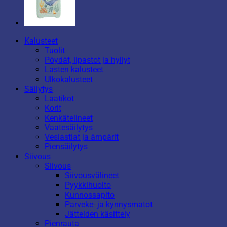
Kalusteet
Tuolit
Pöydät, lipastot ja hyllyt
Lasten kalusteet
Ulkokalusteet
Säilytys
Laatikot
Korit
Kenkätelineet
Vaatesäilytys
Vesiastiat ja ämpärit
Piensäilytys
Siivous
Siivous
Siivousvälineet
Pyykkihuolto
Kunnossapito
Parveke- ja kynnysmatot
Jätteiden käsittely
Pienrauta