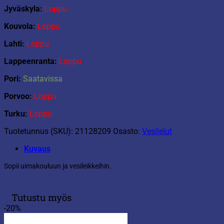
Jyväskyla:
Loppu
Kouvola:
Loppu
Lahti:
Loppu
Lappeenranta:
Loppu
Pori:
Saatavissa
Porvoo:
Loppu
Turku:
Loppu
Tuotetunnus (SKU):
21128209
Osasto:
Vesilelut
Kuvaus
Sopii uimakouluun ja vesileikkeihin.
Tutustu myös
-20%