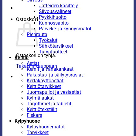
Jätteiden käsittely
Siivousvälineet
Pyykkihuolto
Ostoskori
Kunnossapito
Parveke- ja kynnysmatot
Pienrauta
Työkalut
Sähkötarvikkeet
Turvatuotteet
Ostoskori on tyhjä.
Keittiö
Astiat
Takaisin kauppaan
Kernit ja vahakankaat
Pakastus- ja säilytysrasiat
Kertakäyttöastiat
Keittiötarvikkeet
Juomapullot ja vesiastiat
Kylmälaukut
Tarjottimet ja tabletit
Keittiötekstiilit
Fiskars
Kylpyhuone
Kylpyhuonematot
Tarvikkeet