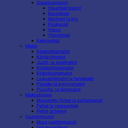
Sisustusmuovit
Staattiset kalvot
Kuviolliset
Marmori ja kivi
Puukuosit
Velour
Yksiväriset
Keinonahat
Matot
Keskilattiamatot
Käytävämatot
Juutti- ja sisalmatot
Kosteantilanmatot
Kylpyhuonematot
Liukuestematot ja tarvikkeet
Parveke ja kynnysmatot
Puuvilla- ja räsymatot
Makuuhuone
Muovitettu frotee ja patjansuojat
Patjat ja varavuoteet
Peitot ja tyynyt
Vaahtomuovit
Muut vaahtomuovit
Solumuovilevyt