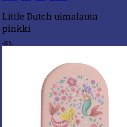
Little Dutch uimalauta
pinkki
-20%