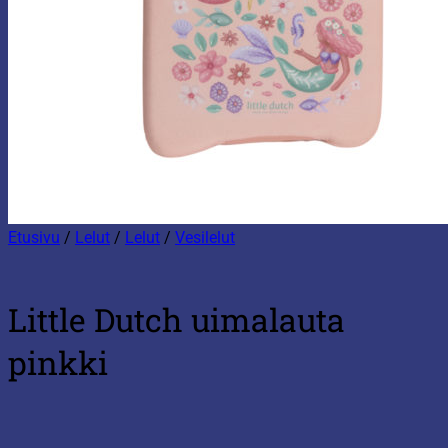
Etusivu
/
Lelut
/
Lelut
/
Vesilelut
Little Dutch uimalauta
pinkki