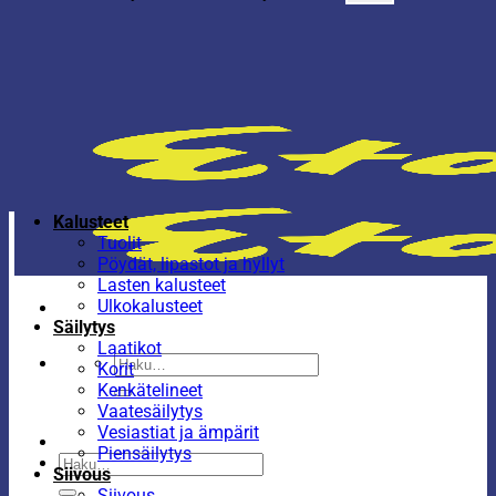
Kalusteet
Tuolit
Pöydät, lipastot ja hyllyt
Lasten kalusteet
Ulkokalusteet
Säilytys
Laatikot
Etsi:
Korit
Kenkätelineet
Vaatesäilytys
Vesiastiat ja ämpärit
Piensäilytys
Etsi:
Siivous
Siivous