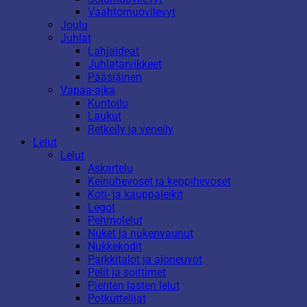
Vaahtomuovilevyt
Joulu
Juhlat
Lahjaideat
Juhlatarvikkeet
Pääsiäinen
Vapaa-aika
Kuntoilu
Laukut
Retkeily ja veneily
Lelut
Lelut
Askartelu
Keinuhevoset ja keppihevoset
Koti- ja kauppaleikit
Legot
Pehmolelut
Nuket ja nukenvaunut
Nukkekodit
Parkkitalot ja ajoneuvot
Pelit ja soittimet
Pienten lasten lelut
Potkuttelijat