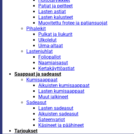
Hoitotarvikkeet
Patjat ja peitteet
Lasten astiat
Lasten kalusteet
Muovitettu frotee ja patjansuojat
Pihaleikit
Pulkat ja liukurit
Ulkolelut
Uima-altaat
Lastenjuhlat
Foliopallot
Naamiaisasut
Kertakäyttöastiat
Saappaat ja sadeasut
Kumisaappaat
Aikuisten kumisaappaat
Lasten kumisaappaat
Muut jalkineet
Sadeasut
Lasten sadeasut
Aikuisten sadeasut
Sateenvarjot
Käsineet ja päähineet
Tarjoukset