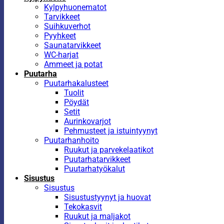
Kylpyhuonematot
Tarvikkeet
Suihkuverhot
Pyyhkeet
Saunatarvikkeet
WC-harjat
Ammeet ja potat
Puutarha
Puutarhakalusteet
Tuolit
Pöydät
Setit
Aurinkovarjot
Pehmusteet ja istuintyynyt
Puutarhanhoito
Ruukut ja parvekelaatikot
Puutarhatarvikkeet
Puutarhatyökalut
Sisustus
Sisustus
Sisustustyynyt ja huovat
Tekokasvit
Ruukut ja maljakot