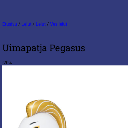
Etusivu
/
Lelut
/
Lelut
/
Vesilelut
Uimapatja Pegasus
-20%