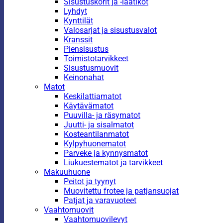
Sisustuskorit ja -laatikot
Lyhdyt
Kynttilät
Valosarjat ja sisustusvalot
Kranssit
Piensisustus
Toimistotarvikkeet
Sisustusmuovit
Keinonahat
Matot
Keskilattiamatot
Käytävämatot
Puuvilla- ja räsymatot
Juutti- ja sisalmatot
Kosteantilanmatot
Kylpyhuonematot
Parveke ja kynnysmatot
Liukuestematot ja tarvikkeet
Makuuhuone
Peitot ja tyynyt
Muovitettu frotee ja patjansuojat
Patjat ja varavuoteet
Vaahtomuovit
Vaahtomuovilevyt