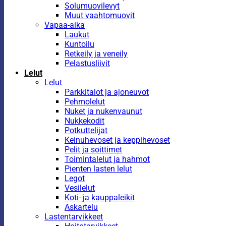
Solumuovilevyt
Muut vaahtomuovit
Vapaa-aika
Laukut
Kuntoilu
Retkeily ja veneily
Pelastusliivit
Lelut
Lelut
Parkkitalot ja ajoneuvot
Pehmolelut
Nuket ja nukenvaunut
Nukkekodit
Potkuttelijat
Keinuhevoset ja keppihevoset
Pelit ja soittimet
Toimintalelut ja hahmot
Pienten lasten lelut
Legot
Vesilelut
Koti- ja kauppaleikit
Askartelu
Lastentarvikkeet