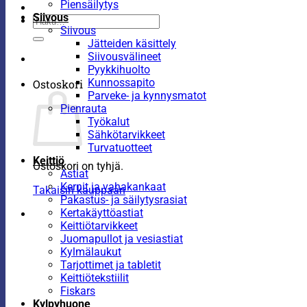
Piensäilytys
Siivous
Etsi:
Siivous
Jätteiden käsittely
Siivousvälineet
Pyykkihuolto
Kunnossapito
Ostoskori
Parveke- ja kynnysmatot
Pienrauta
Työkalut
Sähkötarvikkeet
Turvatuotteet
Keittiö
Ostoskori on tyhjä.
Astiat
Kernit ja vahakankaat
Takaisin kauppaan
Pakastus- ja säilytysrasiat
Kertakäyttöastiat
Keittiötarvikkeet
Juomapullot ja vesiastiat
Kylmälaukut
Tarjottimet ja tabletit
Keittiötekstiilit
Fiskars
Kylpyhuone