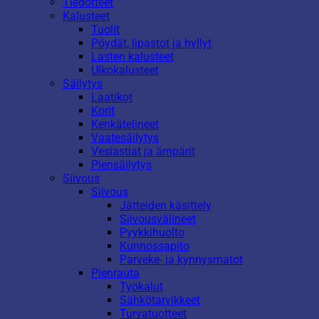
Tiedotteet
Kalusteet
Tuolit
Pöydät, lipastot ja hyllyt
Lasten kalusteet
Ulkokalusteet
Säilytys
Laatikot
Korit
Kenkätelineet
Vaatesäilytys
Vesiastiat ja ämpärit
Piensäilytys
Siivous
Siivous
Jätteiden käsittely
Siivousvälineet
Pyykkihuolto
Kunnossapito
Parveke- ja kynnysmatot
Pienrauta
Työkalut
Sähkötarvikkeet
Turvatuotteet