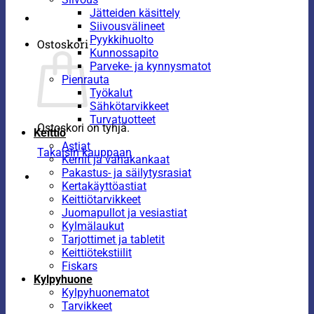
Jätteiden käsittely
Siivousvälineet
Pyykkihuolto
Ostoskori
Kunnossapito
Parveke- ja kynnysmatot
Pienrauta
Työkalut
Sähkötarvikkeet
Turvatuotteet
Ostoskori on tyhjä.
Keittiö
Astiat
Takaisin kauppaan
Kernit ja vahakankaat
Pakastus- ja säilytysrasiat
Kertakäyttöastiat
Keittiötarvikkeet
Juomapullot ja vesiastiat
Kylmälaukut
Tarjottimet ja tabletit
Keittiötekstiilit
Fiskars
Kylpyhuone
Kylpyhuonematot
Tarvikkeet