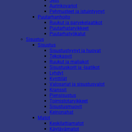
Setit
Aurinkovarjot
Pehmusteet ja istuintyynyt
Puutarhanhoito
Ruukut ja parvekelaatikot
Puutarhatarvikkeet
Puutarhatyökalut
Sisustus
Sisustus
Sisustustyynyt ja huovat
Tekokasvit
Ruukut ja maljakot
Sisustuskorit ja -laatikot
Lyhdyt
Kynttilät
Valosarjat ja sisustusvalot
Kranssit
Piensisustus
Toimistotarvikkeet
Sisustusmuovit
Keinonahat
Matot
Keskilattiamatot
Käytävämatot