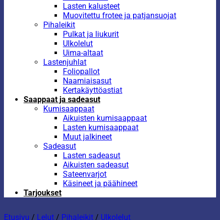
Lasten kalusteet
Muovitettu frotee ja patjansuojat
Pihaleikit
Pulkat ja liukurit
Ulkolelut
Uima-altaat
Lastenjuhlat
Foliopallot
Naamiaisasut
Kertakäyttöastiat
Saappaat ja sadeasut
Kumisaappaat
Aikuisten kumisaappaat
Lasten kumisaappaat
Muut jalkineet
Sadeasut
Lasten sadeasut
Aikuisten sadeasut
Sateenvarjot
Käsineet ja päähineet
Tarjoukset
Etusivu
/
Lelut
/
Pihaleikit
/
Ulkolelut