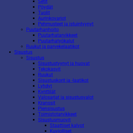
Setit
Pöydät
Tuolit
Aurinkovarjot
Pehmusteet ja istuintyynyt
Puutarhanhoito
Puutarhatarvikkeet
Puutarhatyökalut
Ruukut ja parvekelaatikot
Sisustus
Sisustus
Sisustustyynyt ja huovat
Tekokasvit
Ruukut
Sisustuskorit ja -laatikot
Lyhdyt
Kynttilät
Valosarjat ja sisustusvalot
Kranssit
Piensisustus
Toimistotarvikkeet
Sisustusmuovit
Staattiset kalvot
Kuviolliset