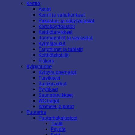
Keittiö
Astiat
Kernit ja vahakankaat
Pakastus- ja säilytysrasiat
Kertakäyttöastiat
Keittiötarvikkeet
Juomapullot ja vesiastiat
Kylmälaukut
Tarjottimet ja tabletit
Keittiötekstiilit
Fiskars
Kylpyhuone
Kylpyhuonematot
Tarvikkeet
Suihkuverhot
Pyyhkeet
Saunatarvikkeet
WC-harjat
Ammeet ja potat
Puutarha
Puutarhakalusteet
Tuolit
Pöydät