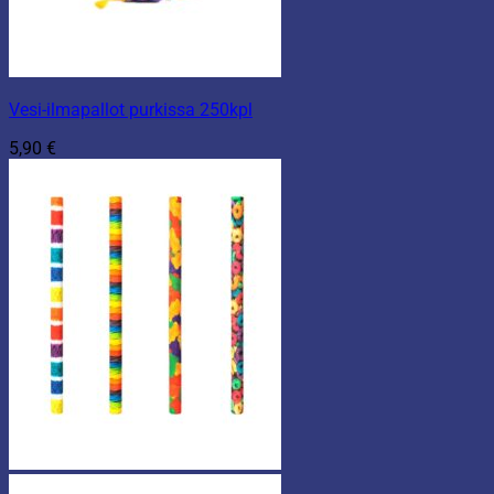
Vesi-ilmapallot purkissa 250kpl
5,90
€