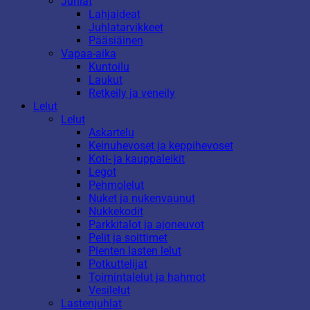
Juhlat
Lahjaideat
Juhlatarvikkeet
Pääsiäinen
Vapaa-aika
Kuntoilu
Laukut
Retkeily ja veneily
Lelut
Lelut
Askartelu
Keinuhevoset ja keppihevoset
Koti- ja kauppaleikit
Legot
Pehmolelut
Nuket ja nukenvaunut
Nukkekodit
Parkkitalot ja ajoneuvot
Pelit ja soittimet
Pienten lasten lelut
Potkuttelijat
Toimintalelut ja hahmot
Vesilelut
Lastenjuhlat