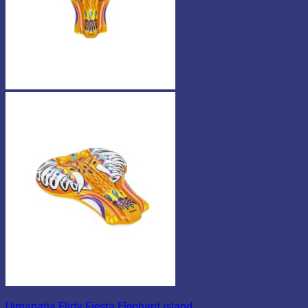
Uimapatja Flirty Fiesta Elephant island