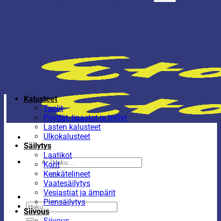
Kalusteet
Tuolit
Pöydät, lipastot ja hyllyt
Lasten kalusteet
Ulkokalusteet
Säilytys
Laatikot
Etsi:
Korit
Kenkätelineet
Vaatesäilytys
Vesiastiat ja ämpärit
Piensäilytys
Etsi:
Siivous
Siivous