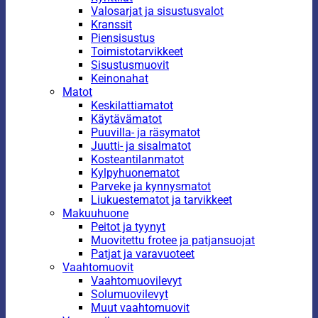
Valosarjat ja sisustusvalot
Kranssit
Piensisustus
Toimistotarvikkeet
Sisustusmuovit
Keinonahat
Matot
Keskilattiamatot
Käytävämatot
Puuvilla- ja räsymatot
Juutti- ja sisalmatot
Kosteantilanmatot
Kylpyhuonematot
Parveke ja kynnysmatot
Liukuestematot ja tarvikkeet
Makuuhuone
Peitot ja tyynyt
Muovitettu frotee ja patjansuojat
Patjat ja varavuoteet
Vaahtomuovit
Vaahtomuovilevyt
Solumuovilevyt
Muut vaahtomuovit