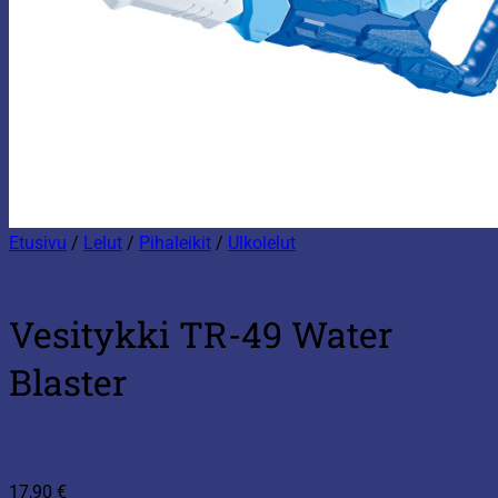
Etusivu
/
Lelut
/
Pihaleikit
/
Ulkolelut
Vesitykki TR-49 Water
Blaster
17,90
€