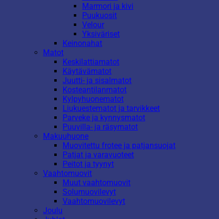
Marmori ja kivi
Puukuosit
Velour
Yksiväriset
Keinonahat
Matot
Keskilattiamatot
Käytävämatot
Juutti- ja sisalmatot
Kosteantilanmatot
Kylpyhuonematot
Liukuestematot ja tarvikkeet
Parveke ja kynnysmatot
Puuvilla- ja räsymatot
Makuuhuone
Muovitettu frotee ja patjansuojat
Patjat ja varavuoteet
Peitot ja tyynyt
Vaahtomuovit
Muut vaahtomuovit
Solumuovilevyt
Vaahtomuovilevyt
Joulu