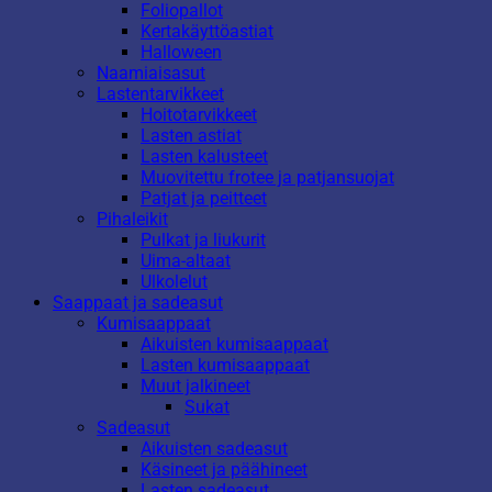
Foliopallot
Kertakäyttöastiat
Halloween
Naamiaisasut
Lastentarvikkeet
Hoitotarvikkeet
Lasten astiat
Lasten kalusteet
Muovitettu frotee ja patjansuojat
Patjat ja peitteet
Pihaleikit
Pulkat ja liukurit
Uima-altaat
Ulkolelut
Saappaat ja sadeasut
Kumisaappaat
Aikuisten kumisaappaat
Lasten kumisaappaat
Muut jalkineet
Sukat
Sadeasut
Aikuisten sadeasut
Käsineet ja päähineet
Lasten sadeasut