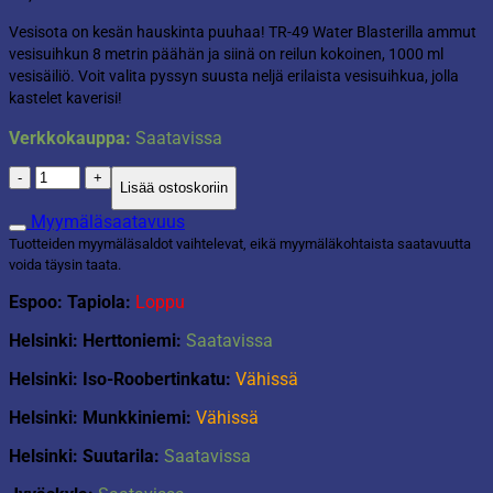
Vesisota on kesän hauskinta puuhaa! TR-49 Water Blasterilla ammut
vesisuihkun 8 metrin päähän ja siinä on reilun kokoinen, 1000 ml
vesisäiliö. Voit valita pyssyn suusta neljä erilaista vesisuihkua, jolla
kastelet kaverisi!
Verkkokauppa:
Saatavissa
Vesitykki
Lisää ostoskoriin
TR-
49
Myymäläsaatavuus
Water
Tuotteiden myymäläsaldot vaihtelevat, eikä myymäläkohtaista saatavuutta
Blaster
voida täysin taata.
määrä
Espoo: Tapiola:
Loppu
Helsinki: Herttoniemi:
Saatavissa
Helsinki: Iso-Roobertinkatu:
Vähissä
Helsinki: Munkkiniemi:
Vähissä
Helsinki: Suutarila:
Saatavissa