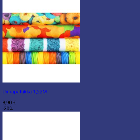
Uimapatukka 1,22M
8,90
€
-20%