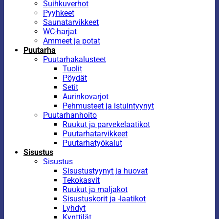
Suihkuverhot
Pyyhkeet
Saunatarvikkeet
WC-harjat
Ammeet ja potat
Puutarha
Puutarhakalusteet
Tuolit
Pöydät
Setit
Aurinkovarjot
Pehmusteet ja istuintyynyt
Puutarhanhoito
Ruukut ja parvekelaatikot
Puutarhatarvikkeet
Puutarhatyökalut
Sisustus
Sisustus
Sisustustyynyt ja huovat
Tekokasvit
Ruukut ja maljakot
Sisustuskorit ja -laatikot
Lyhdyt
Kynttilät