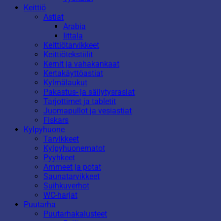
Keittiö
Astiat
Arabia
Iittala
Keittiötarvikkeet
Keittiötekstiilit
Kernit ja vahakankaat
Kertakäyttöastiat
Kylmälaukut
Pakastus- ja säilytysrasiat
Tarjottimet ja tabletit
Juomapullot ja vesiastiat
Fiskars
Kylpyhuone
Tarvikkeet
Kylpyhuonematot
Pyyhkeet
Ammeet ja potat
Saunatarvikkeet
Suihkuverhot
WC-harjat
Puutarha
Puutarhakalusteet