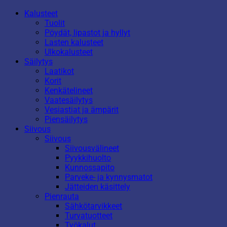
Kalusteet
Tuolit
Pöydät, lipastot ja hyllyt
Lasten kalusteet
Ulkokalusteet
Säilytys
Laatikot
Korit
Kenkätelineet
Vaatesäilytys
Vesiastiat ja ämpärit
Piensäilytys
Siivous
Siivous
Siivousvälineet
Pyykkihuolto
Kunnossapito
Parveke- ja kynnysmatot
Jätteiden käsittely
Pienrauta
Sähkötarvikkeet
Turvatuotteet
Työkalut