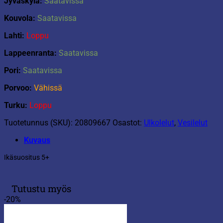
Jyväskyla:
Saatavissa
Kouvola:
Saatavissa
Lahti:
Loppu
Lappeenranta:
Saatavissa
Pori:
Saatavissa
Porvoo:
Vähissä
Turku:
Loppu
Tuotetunnus (SKU):
20809667
Osastot:
Ulkolelut
,
Vesilelut
Kuvaus
Ikäsuositus 5+
Tutustu myös
-20%