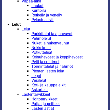
Vapaa-aika
Laukut
Kuntoilu
Retkeily ja veneily
Pelastusliivit
Lelut
Lelut
Parkkitalot ja ajoneuvot
Pehmolelut
Nuket ja nukenvaunut
Nukkekodit
Potkuttelijat
Keinuhevoset ja keppihevoset
Pelit ja soittimet
Toimintalelut ja hahmot
Pienten lasten lelut
Legot
Vesilelut
Koti- ja kauppaleikit
Askartelu
Lastentarvikkeet
Hoitotarvikkeet
Patjat ja peitteet
Lasten astiat