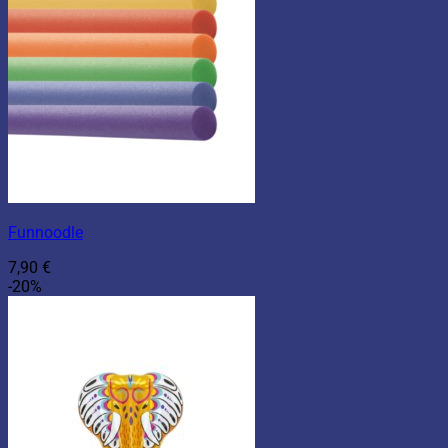
Funnoodle
7,90
€
-20%