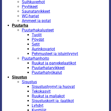
Suihkuverhot
Pyyhkeet
Saunatarvikkeet
WC-harjat
Ammeet ja potat
Puutarha
Puutarhakalusteet
Tuolit
Pöydät
Setit
Aurinkovarjot
Pehmusteet ja istuintyynyt
Puutarhanhoito
Ruukut ja parvekelaatikot
Puutarhatarvikkeet
Puutarhatyökalut
Sisustus
Sisustus
Sisustustyynyt ja huovat
Tekokasvit
Ruukut ja maljakot
Sisustuskorit ja -laatikot
Lyhdyt
Kynttilät