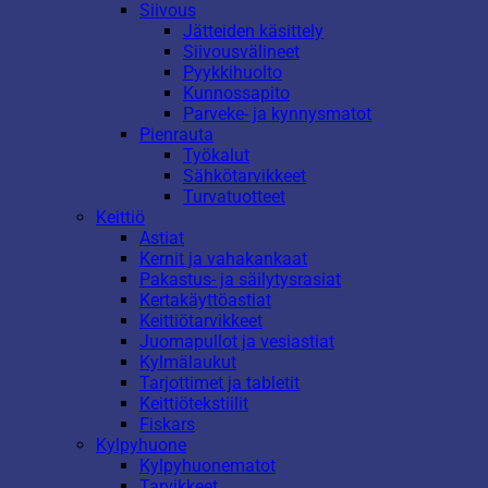
Siivous
Jätteiden käsittely
Siivousvälineet
Pyykkihuolto
Kunnossapito
Parveke- ja kynnysmatot
Pienrauta
Työkalut
Sähkötarvikkeet
Turvatuotteet
Keittiö
Astiat
Kernit ja vahakankaat
Pakastus- ja säilytysrasiat
Kertakäyttöastiat
Keittiötarvikkeet
Juomapullot ja vesiastiat
Kylmälaukut
Tarjottimet ja tabletit
Keittiötekstiilit
Fiskars
Kylpyhuone
Kylpyhuonematot
Tarvikkeet