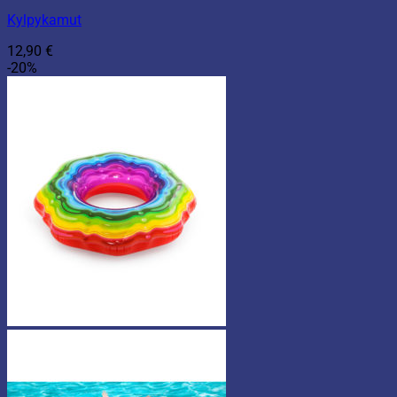
Kylpykamut
12,90
€
-20%