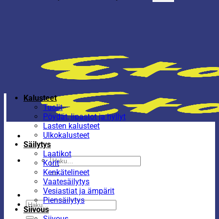
Kalusteet
Tuolit
Pöydät, lipastot ja hyllyt
Lasten kalusteet
Ulkokalusteet
Säilytys
Laatikot
Etsi:
Korit
Kenkätelineet
Vaatesäilytys
Vesiastiat ja ämpärit
Piensäilytys
Etsi:
Siivous
Siivous