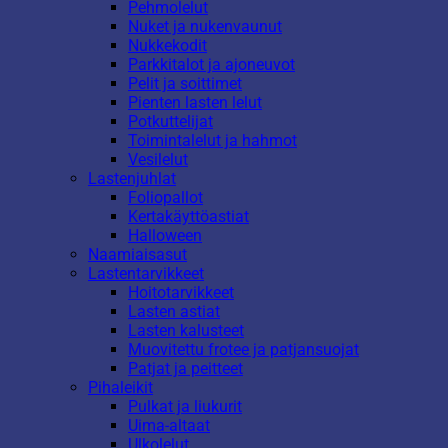
Pehmolelut
Nuket ja nukenvaunut
Nukkekodit
Parkkitalot ja ajoneuvot
Pelit ja soittimet
Pienten lasten lelut
Potkuttelijat
Toimintalelut ja hahmot
Vesilelut
Lastenjuhlat
Foliopallot
Kertakäyttöastiat
Halloween
Naamiaisasut
Lastentarvikkeet
Hoitotarvikkeet
Lasten astiat
Lasten kalusteet
Muovitettu frotee ja patjansuojat
Patjat ja peitteet
Pihaleikit
Pulkat ja liukurit
Uima-altaat
Ulkolelut