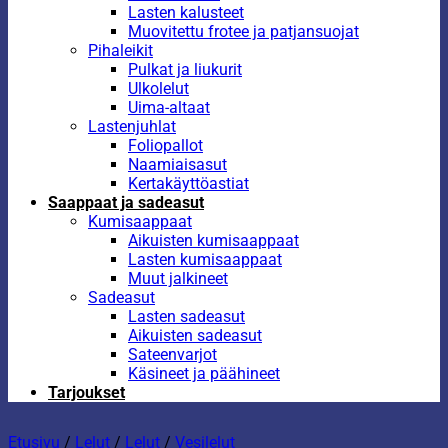
Lasten kalusteet
Muovitettu frotee ja patjansuojat
Pihaleikit
Pulkat ja liukurit
Ulkolelut
Uima-altaat
Lastenjuhlat
Foliopallot
Naamiaisasut
Kertakäyttöastiat
Saappaat ja sadeasut
Kumisaappaat
Aikuisten kumisaappaat
Lasten kumisaappaat
Muut jalkineet
Sadeasut
Lasten sadeasut
Aikuisten sadeasut
Sateenvarjot
Käsineet ja päähineet
Tarjoukset
Etusivu
/
Lelut
/
Lelut
/
Vesilelut