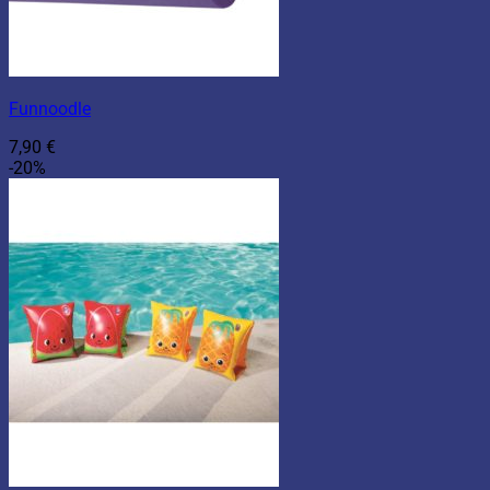
Funnoodle
7,90
€
-20%