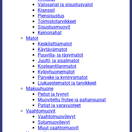
Valosarjat ja sisustusvalot
Kranssit
Piensisustus
Toimistotarvikkeet
Sisustusmuovit
Keinonahat
Matot
Keskilattiamatot
Käytävämatot
Puuvilla- ja räsymatot
Juutti- ja sisalmatot
Kosteantilanmatot
Kylpyhuonematot
Parveke ja kynnysmatot
Liukuestematot ja tarvikkeet
Makuuhuone
Peitot ja tyynyt
Muovitettu frotee ja patjansuojat
Patjat ja varavuoteet
Vaahtomuovit
Vaahtomuovilevyt
Solumuovilevyt
Muut vaahtomuovit