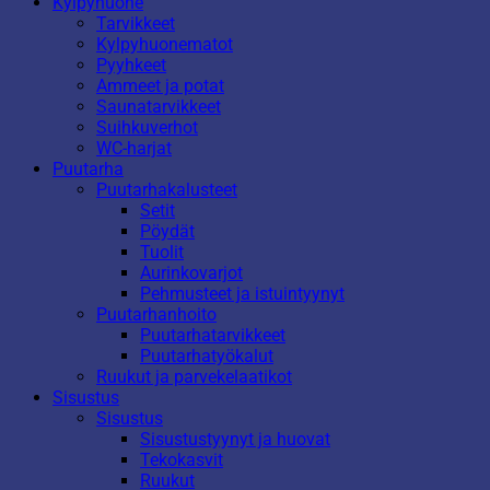
Kylpyhuone
Tarvikkeet
Kylpyhuonematot
Pyyhkeet
Ammeet ja potat
Saunatarvikkeet
Suihkuverhot
WC-harjat
Puutarha
Puutarhakalusteet
Setit
Pöydät
Tuolit
Aurinkovarjot
Pehmusteet ja istuintyynyt
Puutarhanhoito
Puutarhatarvikkeet
Puutarhatyökalut
Ruukut ja parvekelaatikot
Sisustus
Sisustus
Sisustustyynyt ja huovat
Tekokasvit
Ruukut