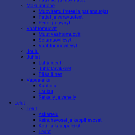
Makuuhuone
Muovitettu frotee ja patjansuojat
Patjat ja varavuoteet
Peitot ja tyynyt
Vaahtomuovit
Muut vaahtomuovit
Solumuovilevyt
Vaahtomuovilevyt
Joulu
Juhlat
Lahjaideat
Juhlatarvikkeet
Pääsiäinen
Vapaa-aika
Kuntoilu
Laukut
Retkeily ja veneily
Lelut
Lelut
Askartelu
Keinuhevoset ja keppihevoset
Koti- ja kauppaleikit
Legot