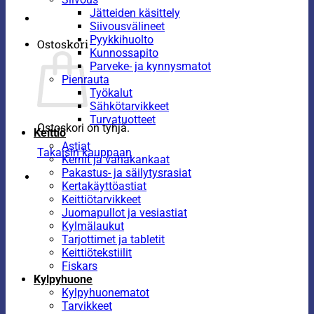
Jätteiden käsittely
Siivousvälineet
Pyykkihuolto
Ostoskori
Kunnossapito
Parveke- ja kynnysmatot
Pienrauta
Työkalut
Sähkötarvikkeet
Turvatuotteet
Ostoskori on tyhjä.
Keittiö
Astiat
Takaisin kauppaan
Kernit ja vahakankaat
Pakastus- ja säilytysrasiat
Kertakäyttöastiat
Keittiötarvikkeet
Juomapullot ja vesiastiat
Kylmälaukut
Tarjottimet ja tabletit
Keittiötekstiilit
Fiskars
Kylpyhuone
Kylpyhuonematot
Tarvikkeet