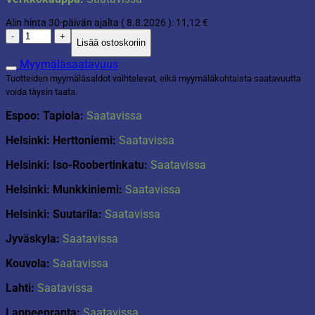
Alin hinta 30-päivän ajalta (
8.8.2026
):
11,12
€
Vauvan
Lisää ostoskoriin
uimarengas
määrä
Myymäläsaatavuus
Tuotteiden myymäläsaldot vaihtelevat, eikä myymäläkohtaista saatavuutta
voida täysin taata.
Espoo: Tapiola:
Saatavissa
Helsinki: Herttoniemi:
Saatavissa
Helsinki: Iso-Roobertinkatu:
Saatavissa
Helsinki: Munkkiniemi:
Saatavissa
Helsinki: Suutarila:
Saatavissa
Jyväskyla:
Saatavissa
Kouvola:
Saatavissa
Lahti:
Saatavissa
Lappeenranta:
Saatavissa