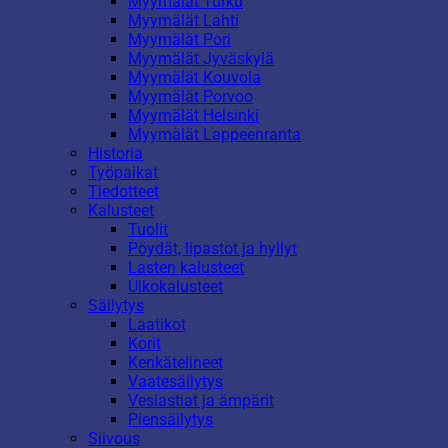
Myymälät Turku
Myymälät Lahti
Myymälät Pori
Myymälät Jyväskylä
Myymälät Kouvola
Myymälät Porvoo
Myymälät Helsinki
Myymälät Lappeenranta
Historia
Työpaikat
Tiedotteet
Kalusteet
Tuolit
Pöydät, lipastot ja hyllyt
Lasten kalusteet
Ulkokalusteet
Säilytys
Laatikot
Korit
Kenkätelineet
Vaatesäilytys
Vesiastiat ja ämpärit
Piensäilytys
Siivous