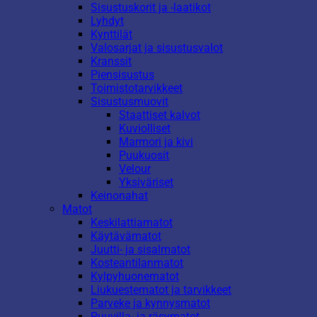
Sisustuskorit ja -laatikot
Lyhdyt
Kynttilät
Valosarjat ja sisustusvalot
Kranssit
Piensisustus
Toimistotarvikkeet
Sisustusmuovit
Staattiset kalvot
Kuviolliset
Marmori ja kivi
Puukuosit
Velour
Yksiväriset
Keinonahat
Matot
Keskilattiamatot
Käytävämatot
Juutti- ja sisalmatot
Kosteantilanmatot
Kylpyhuonematot
Liukuestematot ja tarvikkeet
Parveke ja kynnysmatot
Puuvilla- ja räsymatot