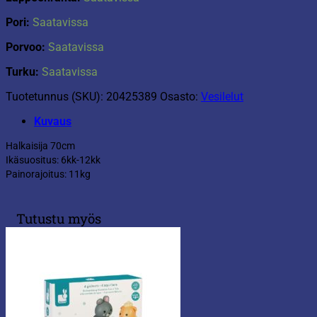
Pori:
Saatavissa
Porvoo:
Saatavissa
Turku:
Saatavissa
Tuotetunnus (SKU):
20425389
Osasto:
Vesilelut
Kuvaus
Halkaisija 70cm
Ikäsuositus: 6kk-12kk
Painorajoitus: 11kg
Tutustu myös