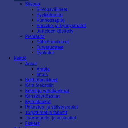
Siivous
Siivousvälineet
Pyykkihuolto
Kunnossapito
Parveke- ja kynnysmatot
Jätteiden käsittely
Pienrauta
Sähkötarvikkeet
Turvatuotteet
Työkalut
Keittiö
Astiat
Arabia
Iittala
Keittiötarvikkeet
Keittiötekstiilit
Kernit ja vahakankaat
Kertakäyttöastiat
Kylmälaukut
Pakastus- ja säilytysrasiat
Tarjottimet ja tabletit
Juomapullot ja vesiastiat
Fiskars