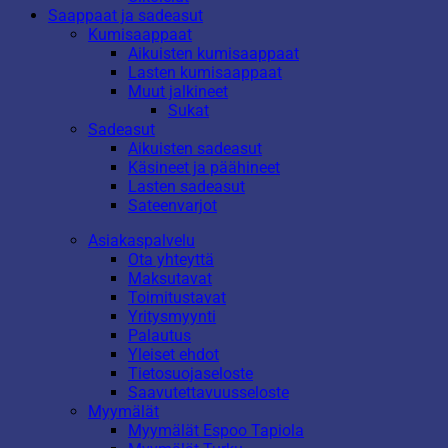
Saappaat ja sadeasut
Kumisaappaat
Aikuisten kumisaappaat
Lasten kumisaappaat
Muut jalkineet
Sukat
Sadeasut
Aikuisten sadeasut
Käsineet ja päähineet
Lasten sadeasut
Sateenvarjot
Asiakaspalvelu
Ota yhteyttä
Maksutavat
Toimitustavat
Yritysmyynti
Palautus
Yleiset ehdot
Tietosuojaseloste
Saavutettavuusseloste
Myymälät
Myymälät Espoo Tapiola