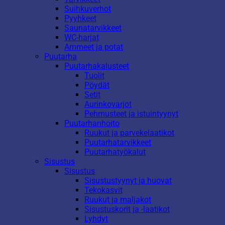
Suihkuverhot
Pyyhkeet
Saunatarvikkeet
WC-harjat
Ammeet ja potat
Puutarha
Puutarhakalusteet
Tuolit
Pöydät
Setit
Aurinkovarjot
Pehmusteet ja istuintyynyt
Puutarhanhoito
Ruukut ja parvekelaatikot
Puutarhatarvikkeet
Puutarhatyökalut
Sisustus
Sisustus
Sisustustyynyt ja huovat
Tekokasvit
Ruukut ja maljakot
Sisustuskorit ja -laatikot
Lyhdyt