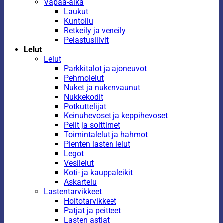
Vapaa-aika
Laukut
Kuntoilu
Retkeily ja veneily
Pelastusliivit
Lelut
Lelut
Parkkitalot ja ajoneuvot
Pehmolelut
Nuket ja nukenvaunut
Nukkekodit
Potkuttelijat
Keinuhevoset ja keppihevoset
Pelit ja soittimet
Toimintalelut ja hahmot
Pienten lasten lelut
Legot
Vesilelut
Koti- ja kauppaleikit
Askartelu
Lastentarvikkeet
Hoitotarvikkeet
Patjat ja peitteet
Lasten astiat