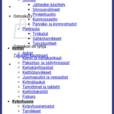
Jätteiden käsittely
Siivousvälineet
Pyykkihuolto
Ostoskori
Kunnossapito
Parveke- ja kynnysmatot
Pienrauta
Työkalut
Sähkötarvikkeet
Turvatuotteet
Ostoskori on tyhjä.
Keittiö
Astiat
Takaisin kauppaan
Kernit ja vahakankaat
Pakastus- ja säilytysrasiat
Kertakäyttöastiat
Keittiötarvikkeet
Juomapullot ja vesiastiat
Kylmälaukut
Tarjottimet ja tabletit
Keittiötekstiilit
Fiskars
Kylpyhuone
Kylpyhuonematot
Tarvikkeet