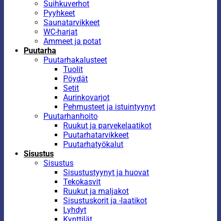
Suihkuverhot
Pyyhkeet
Saunatarvikkeet
WC-harjat
Ammeet ja potat
Puutarha
Puutarhakalusteet
Tuolit
Pöydät
Setit
Aurinkovarjot
Pehmusteet ja istuintyynyt
Puutarhanhoito
Ruukut ja parvekelaatikot
Puutarhatarvikkeet
Puutarhatyökalut
Sisustus
Sisustus
Sisustustyynyt ja huovat
Tekokasvit
Ruukut ja maljakot
Sisustuskorit ja -laatikot
Lyhdyt
Kynttilät