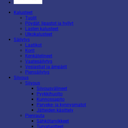
Kalusteet
Tuolit
Pöydät, lipastot ja hyllyt
Lasten kalusteet
Ulkokalusteet
Säilytys
Laatikot
Korit
Kenkätelineet
Vaatesäilytys
Vesiastiat ja ämpärit
Piensäilytys
Siivous
Siivous
Siivousvälineet
Pyykkihuolto
Kunnossapito
Parveke- ja kynnysmatot
Jätteiden käsittely
Pienrauta
Sähkötarvikkeet
Turvatuotteet