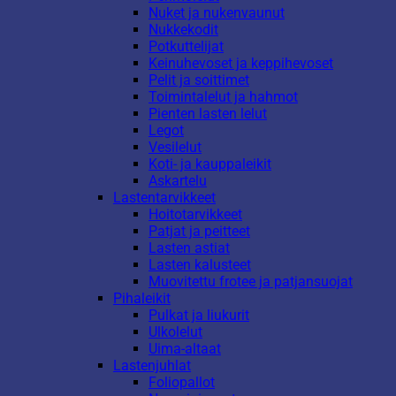
Nuket ja nukenvaunut
Nukkekodit
Potkuttelijat
Keinuhevoset ja keppihevoset
Pelit ja soittimet
Toimintalelut ja hahmot
Pienten lasten lelut
Legot
Vesilelut
Koti- ja kauppaleikit
Askartelu
Lastentarvikkeet
Hoitotarvikkeet
Patjat ja peitteet
Lasten astiat
Lasten kalusteet
Muovitettu frotee ja patjansuojat
Pihaleikit
Pulkat ja liukurit
Ulkolelut
Uima-altaat
Lastenjuhlat
Foliopallot