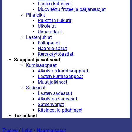
Lasten kalusteet
Muovitettu frotee ja patjansuojat
Pihaleikit
Pulkat ja liukurit
Ulkolelut
Uima-altaat
Lastenjuhlat
Foliopallot
Naamiaisasut
Kertakäyttöastiat
Saappaat ja sadeasut
Kumisaappaat
Aikuisten kumisaappaat
Lasten kumisaappaat
Muut jalkineet
Sadeasut
Lasten sadeasut
Aikuisten sadeasut
Sateenvarjot
Käsineet ja päähineet
Tarjoukset
Etusivu
/
Lelut
/
Naamiaisasut