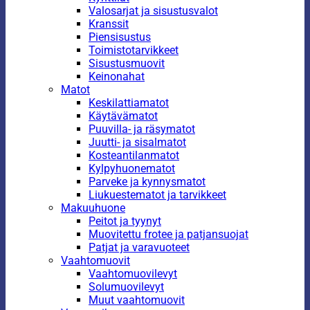
Valosarjat ja sisustusvalot
Kranssit
Piensisustus
Toimistotarvikkeet
Sisustusmuovit
Keinonahat
Matot
Keskilattiamatot
Käytävämatot
Puuvilla- ja räsymatot
Juutti- ja sisalmatot
Kosteantilanmatot
Kylpyhuonematot
Parveke ja kynnysmatot
Liukuestematot ja tarvikkeet
Makuuhuone
Peitot ja tyynyt
Muovitettu frotee ja patjansuojat
Patjat ja varavuoteet
Vaahtomuovit
Vaahtomuovilevyt
Solumuovilevyt
Muut vaahtomuovit