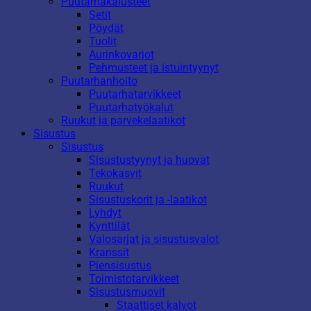
Puutarhakalusteet
Setit
Pöydät
Tuolit
Aurinkovarjot
Pehmusteet ja istuintyynyt
Puutarhanhoito
Puutarhatarvikkeet
Puutarhatyökalut
Ruukut ja parvekelaatikot
Sisustus
Sisustus
Sisustustyynyt ja huovat
Tekokasvit
Ruukut
Sisustuskorit ja -laatikot
Lyhdyt
Kynttilät
Valosarjat ja sisustusvalot
Kranssit
Piensisustus
Toimistotarvikkeet
Sisustusmuovit
Staattiset kalvot