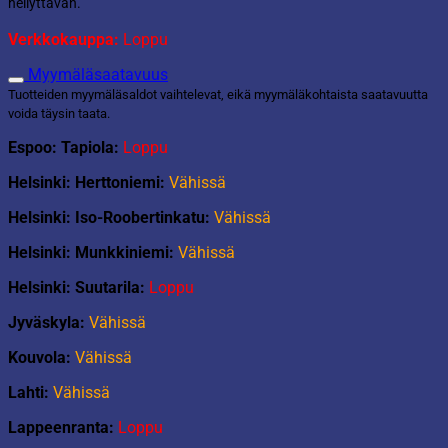
hellyttävän.
Verkkokauppa:
Loppu
Myymäläsaatavuus
Tuotteiden myymäläsaldot vaihtelevat, eikä myymäläkohtaista saatavuutta
voida täysin taata.
Espoo: Tapiola:
Loppu
Helsinki: Herttoniemi:
Vähissä
Helsinki: Iso-Roobertinkatu:
Vähissä
Helsinki: Munkkiniemi:
Vähissä
Helsinki: Suutarila:
Loppu
Jyväskyla:
Vähissä
Kouvola:
Vähissä
Lahti:
Vähissä
Lappeenranta:
Loppu