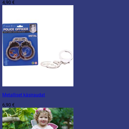
4,90
€
Metalliset käsiraudat
6,90
€