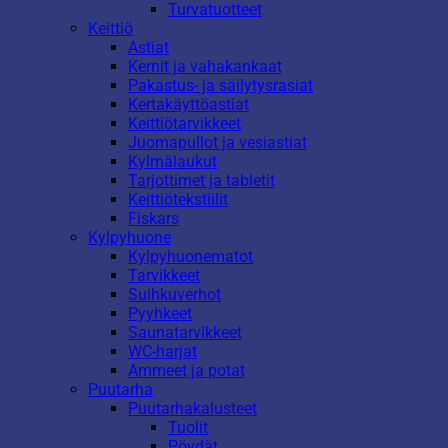
Turvatuotteet
Keittiö
Astiat
Kernit ja vahakankaat
Pakastus- ja säilytysrasiat
Kertakäyttöastiat
Keittiötarvikkeet
Juomapullot ja vesiastiat
Kylmälaukut
Tarjottimet ja tabletit
Keittiötekstiilit
Fiskars
Kylpyhuone
Kylpyhuonematot
Tarvikkeet
Suihkuverhot
Pyyhkeet
Saunatarvikkeet
WC-harjat
Ammeet ja potat
Puutarha
Puutarhakalusteet
Tuolit
Pöydät