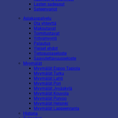
Lasten sadeasut
Sateenvarjot
Asiakaspalvelu
Ota yhteyttä
Maksutavat
Toimitustavat
Yritysmyynti
Palautus
Yleiset ehdot
Tietosuojaseloste
Saavutettavuusseloste
Myymälät
Myymälät Espoo Tapiola
Myymälät Turku
Myymälät Lahti
Myymälät Pori
Myymälät Jyväskylä
Myymälät Kouvola
Myymälät Porvoo
Myymälät Helsinki
Myymälät Lappeenranta
Historia