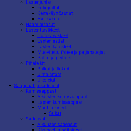
Lastenjuhlat
Foliopallot
Kertakäyttöastiat
Halloween
Naamiaisasut
Lastentarvikkeet
Hoitotarvikkeet
Lasten astiat
Lasten kalusteet
Muovitettu frotee ja patjansuojat
Patjat ja peitteet
Pihaleikit
Pulkat ja liukurit
Uima-altaat
Ulkolelut
Saappaat ja sadeasut
Kumisaappaat
Aikuisten kumisaappaat
Lasten kumisaappaat
Muut jalkineet
Sukat
Sadeasut
Aikuisten sadeasut
Käsineet ja päähineet