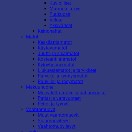
Kuviolliset
Marmori ja kivi
Puukuosit
Velour
Yksiväriset
Keinonahat
Matot
Keskilattiamatot
Käytävämatot
Juutti- ja sisalmatot
Kosteantilanmatot
Kylpyhuonematot
Liukuestematot ja tarvikkeet
Parveke ja kynnysmatot
Puuvilla- ja räsymatot
Makuuhuone
Muovitettu frotee ja patjansuojat
Patjat ja varavuoteet
Peitot ja tyynyt
Vaahtomuovit
Muut vaahtomuovit
Solumuovilevyt
Vaahtomuovilevyt
Joulu