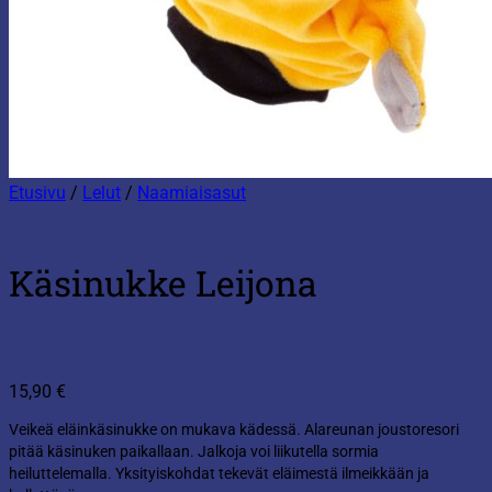
Etusivu
/
Lelut
/
Naamiaisasut
Käsinukke Leijona
15,90
€
Veikeä eläinkäsinukke on mukava kädessä. Alareunan joustoresori
pitää käsinuken paikallaan. Jalkoja voi liikutella sormia
heiluttelemalla. Yksityiskohdat tekevät eläimestä ilmeikkään ja