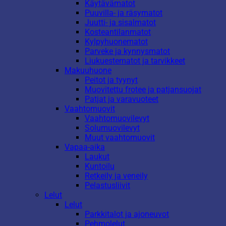
Käytävämatot
Puuvilla- ja räsymatot
Juutti- ja sisalmatot
Kosteantilanmatot
Kylpyhuonematot
Parveke ja kynnysmatot
Liukuestematot ja tarvikkeet
Makuuhuone
Peitot ja tyynyt
Muovitettu frotee ja patjansuojat
Patjat ja varavuoteet
Vaahtomuovit
Vaahtomuovilevyt
Solumuovilevyt
Muut vaahtomuovit
Vapaa-aika
Laukut
Kuntoilu
Retkeily ja veneily
Pelastusliivit
Lelut
Lelut
Parkkitalot ja ajoneuvot
Pehmolelut