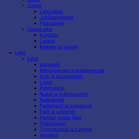
Juhlat
Lahjaideat
Juhlatarvikkeet
Pääsiäinen
Vapaa-aika
Kuntoilu
Laukut
Retkeily ja veneily
Lelut
Lelut
Askartelu
Keinuhevoset ja keppihevoset
Koti- ja kauppaleikit
Legot
Pehmolelut
Nuket ja nukenvaunut
Nukkekodit
Parkkitalot ja ajoneuvot
Pelit ja soittimet
Pienten lasten lelut
Potkuttelijat
Toimintalelut ja hahmot
Vesilelut