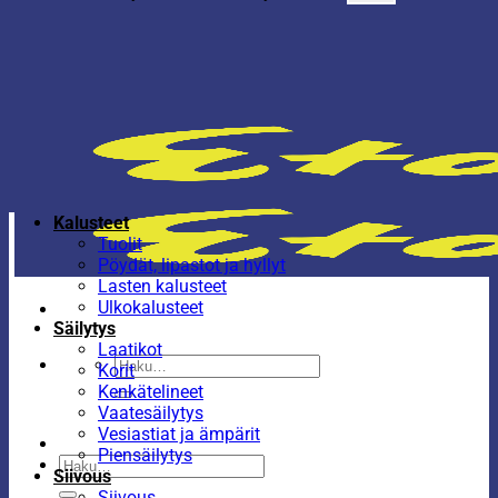
Kalusteet
Tuolit
Pöydät, lipastot ja hyllyt
Lasten kalusteet
Ulkokalusteet
Säilytys
Laatikot
Etsi:
Korit
Kenkätelineet
Vaatesäilytys
Vesiastiat ja ämpärit
Piensäilytys
Etsi:
Siivous
Siivous