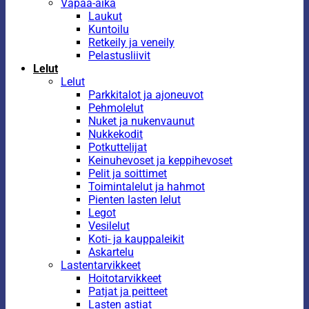
Vapaa-aika
Laukut
Kuntoilu
Retkeily ja veneily
Pelastusliivit
Lelut
Lelut
Parkkitalot ja ajoneuvot
Pehmolelut
Nuket ja nukenvaunut
Nukkekodit
Potkuttelijat
Keinuhevoset ja keppihevoset
Pelit ja soittimet
Toimintalelut ja hahmot
Pienten lasten lelut
Legot
Vesilelut
Koti- ja kauppaleikit
Askartelu
Lastentarvikkeet
Hoitotarvikkeet
Patjat ja peitteet
Lasten astiat