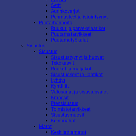
Setit
Aurinkovarjot
Pehmusteet ja istuintyynyt
Puutarhanhoito
Ruukut ja parvekelaatikot
Puutarhatarvikkeet
Puutarhatyökalut
Sisustus
Sisustus
Sisustustyynyt ja huovat
Tekokasvit
Ruukut ja maljakot
Sisustuskorit ja -laatikot
Lyhdyt
Kynttilät
Valosarjat ja sisustusvalot
Kranssit
Piensisustus
Toimistotarvikkeet
Sisustusmuovit
Keinonahat
Matot
Keskilattiamatot