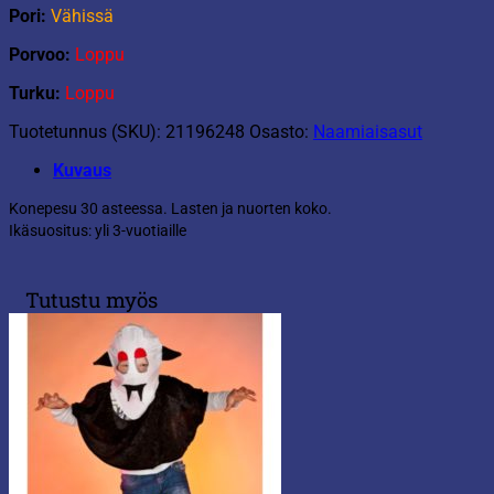
Pori:
Vähissä
Porvoo:
Loppu
Turku:
Loppu
Tuotetunnus (SKU):
21196248
Osasto:
Naamiaisasut
Kuvaus
Konepesu 30 asteessa. Lasten ja nuorten koko.
Ikäsuositus: yli 3-vuotiaille
Tutustu myös