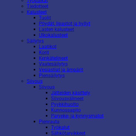
Työpaikat
Tiedotteet
Kalusteet
Tuolit
Pöydät, lipastot ja hyllyt
Lasten kalusteet
Ulkokalusteet
Säilytys
Laatikot
Korit
Kenkätelineet
Vaatesäilytys
Vesiastiat ja ämpärit
Piensäilytys
Siivous
Siivous
Jätteiden käsittely
Siivousvälineet
Pyykkihuolto
Kunnossapito
Parveke- ja kynnysmatot
Pienrauta
Työkalut
Sähkötarvikkeet