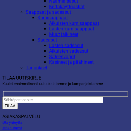
Naamiaisasut
Kertakäyttöastiat
Saappaat ja sadeasut
Kumisaappaat
Aikuisten kumisaappaat
Lasten kumisaappaat
Muut jalkineet
Sadeasut
Lasten sadeasut
Aikuisten sadeasut
Sateenvarjot
Käsineet ja päähineet
Tarjoukset
TILAA UUTISKIRJE
Kuulet ensimmäisenä uutuuksistamme ja kampanjoistamme
ASIAKASPALVELU
Ota yhteyttä
Maksutavat