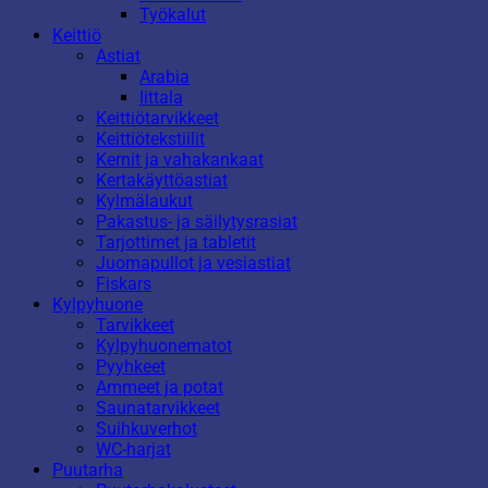
Työkalut
Keittiö
Astiat
Arabia
Iittala
Keittiötarvikkeet
Keittiötekstiilit
Kernit ja vahakankaat
Kertakäyttöastiat
Kylmälaukut
Pakastus- ja säilytysrasiat
Tarjottimet ja tabletit
Juomapullot ja vesiastiat
Fiskars
Kylpyhuone
Tarvikkeet
Kylpyhuonematot
Pyyhkeet
Ammeet ja potat
Saunatarvikkeet
Suihkuverhot
WC-harjat
Puutarha