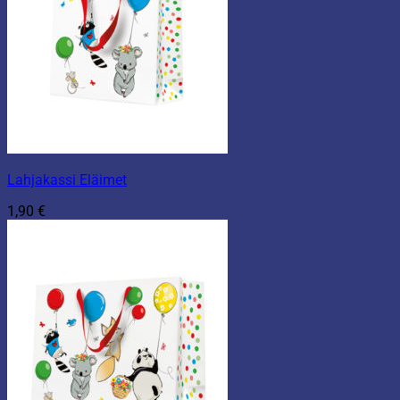
Lahjakassi Eläimet
1,90
€