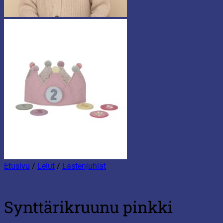
Etusivu
/
Lelut
/
Lastenjuhlat
Synttärikruunu pinkki