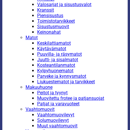
Valosarjat ja sisustusvalot
Kranssit
Piensisustus
Toimistotarvikkeet
Sisustusmuovit
Keinonahat
Matot
Keskilattiamatot
Käytävämatot
Puuvilla- ja räsymatot
Juutti- ja sisalmatot
Kosteantilanmatot
Kylpyhuonematot
Parveke ja kynnysmatot
Liukuestematot ja tarvikkeet
Makuuhuone
Peitot ja tyynyt
Muovitettu frotee ja patjansuojat
Patjat ja varavuoteet
Vaahtomuovit
Vaahtomuovilevyt
Solumuovilevyt
Muut vaahtomuovit