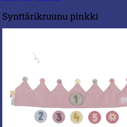
Synttärikruunu pinkki