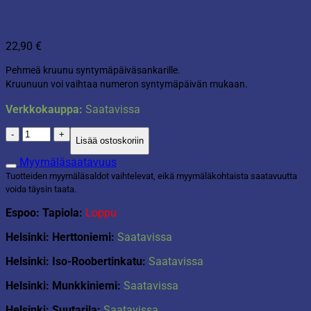
22,90
€
Pehmeä kruunu syntymäpäiväsankarille.
Kruunuun voi vaihtaa numeron syntymäpäivän mukaan.
Verkkokauppa:
Saatavissa
Synttärikruunu
Lisää ostoskoriin
pinkki
määrä
Myymäläsaatavuus
Tuotteiden myymäläsaldot vaihtelevat, eikä myymäläkohtaista saatavuutta
voida täysin taata.
Espoo: Tapiola:
Loppu
Helsinki: Herttoniemi:
Saatavissa
Helsinki: Iso-Roobertinkatu:
Saatavissa
Helsinki: Munkkiniemi:
Saatavissa
Helsinki: Suutarila:
Saatavissa