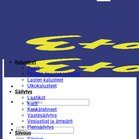
Kalusteet
Tuolit
Pöydät, lipastot ja hyllyt
Lasten kalusteet
Ulkokalusteet
Säilytys
Laatikot
Etsi:
Korit
Kenkätelineet
Vaatesäilytys
Vesiastiat ja ämpärit
Piensäilytys
Etsi:
Siivous
Siivous