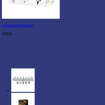
Lahjakassi Eläimet
3,90
€