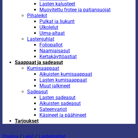
Lasten kalusteet
Muovitettu frotee ja patjansuojat
Pihaleikit
Pulkat ja liukurit
Ulkolelut
Uima-altaat
Lastenjuhlat
Foliopallot
Naamiaisasut
Kertakäyttöastiat
Saappaat ja sadeasut
Kumisaappaat
Aikuisten kumisaappaat
Lasten kumisaappaat
Muut jalkineet
Sadeasut
Lasten sadeasut
Aikuisten sadeasut
Sateenvarjot
Käsineet ja päähineet
Tarjoukset
Etusivu
/
Lelut
/
Lastenjuhlat