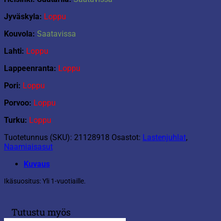
Jyväskyla:
Loppu
Kouvola:
Saatavissa
Lahti:
Loppu
Lappeenranta:
Loppu
Pori:
Loppu
Porvoo:
Loppu
Turku:
Loppu
Tuotetunnus (SKU):
21128918
Osastot:
Lastenjuhlat
,
Naamiaisasut
Kuvaus
Ikäsuositus: Yli 1-vuotiaille.
Tutustu myös