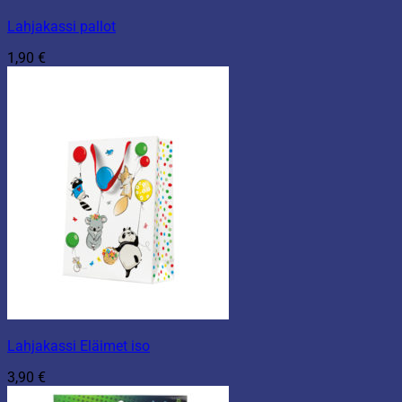
Lahjakassi pallot
1,90
€
Lahjakassi Eläimet iso
3,90
€