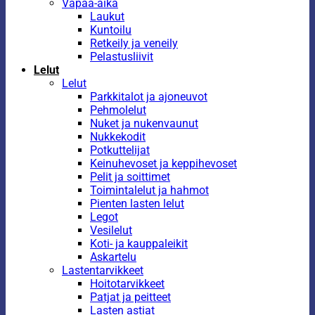
Vapaa-aika
Laukut
Kuntoilu
Retkeily ja veneily
Pelastusliivit
Lelut
Lelut
Parkkitalot ja ajoneuvot
Pehmolelut
Nuket ja nukenvaunut
Nukkekodit
Potkuttelijat
Keinuhevoset ja keppihevoset
Pelit ja soittimet
Toimintalelut ja hahmot
Pienten lasten lelut
Legot
Vesilelut
Koti- ja kauppaleikit
Askartelu
Lastentarvikkeet
Hoitotarvikkeet
Patjat ja peitteet
Lasten astiat