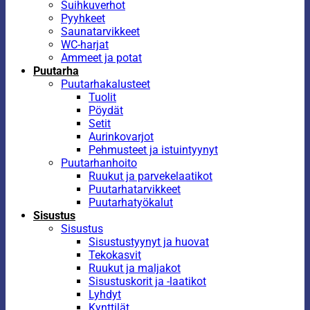
Suihkuverhot
Pyyhkeet
Saunatarvikkeet
WC-harjat
Ammeet ja potat
Puutarha
Puutarhakalusteet
Tuolit
Pöydät
Setit
Aurinkovarjot
Pehmusteet ja istuintyynyt
Puutarhanhoito
Ruukut ja parvekelaatikot
Puutarhatarvikkeet
Puutarhatyökalut
Sisustus
Sisustus
Sisustustyynyt ja huovat
Tekokasvit
Ruukut ja maljakot
Sisustuskorit ja -laatikot
Lyhdyt
Kynttilät