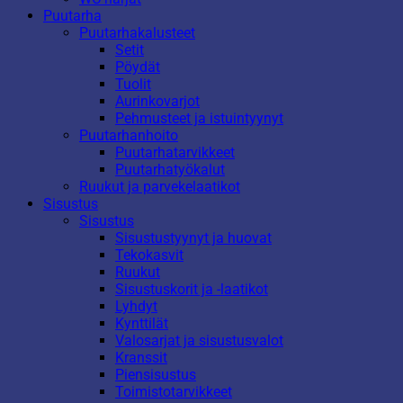
Puutarha
Puutarhakalusteet
Setit
Pöydät
Tuolit
Aurinkovarjot
Pehmusteet ja istuintyynyt
Puutarhanhoito
Puutarhatarvikkeet
Puutarhatyökalut
Ruukut ja parvekelaatikot
Sisustus
Sisustus
Sisustustyynyt ja huovat
Tekokasvit
Ruukut
Sisustuskorit ja -laatikot
Lyhdyt
Kynttilät
Valosarjat ja sisustusvalot
Kranssit
Piensisustus
Toimistotarvikkeet