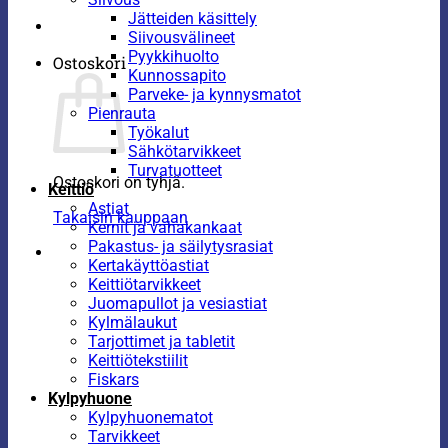
Jätteiden käsittely
Siivousvälineet
Pyykkihuolto
Ostoskori
Kunnossapito
Parveke- ja kynnysmatot
Pienrauta
Työkalut
Sähkötarvikkeet
Turvatuotteet
Ostoskori on tyhjä.
Keittiö
Astiat
Takaisin kauppaan
Kernit ja vahakankaat
Pakastus- ja säilytysrasiat
Kertakäyttöastiat
Keittiötarvikkeet
Juomapullot ja vesiastiat
Kylmälaukut
Tarjottimet ja tabletit
Keittiötekstiilit
Fiskars
Kylpyhuone
Kylpyhuonematot
Tarvikkeet