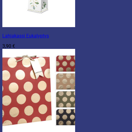
Lahjakassi Eukalyptys
3,90
€