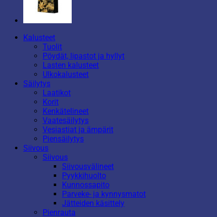
Kalusteet
Tuolit
Pöydät, lipastot ja hyllyt
Lasten kalusteet
Ulkokalusteet
Säilytys
Laatikot
Korit
Kenkätelineet
Vaatesäilytys
Vesiastiat ja ämpärit
Piensäilytys
Siivous
Siivous
Siivousvälineet
Pyykkihuolto
Kunnossapito
Parveke- ja kynnysmatot
Jätteiden käsittely
Pienrauta