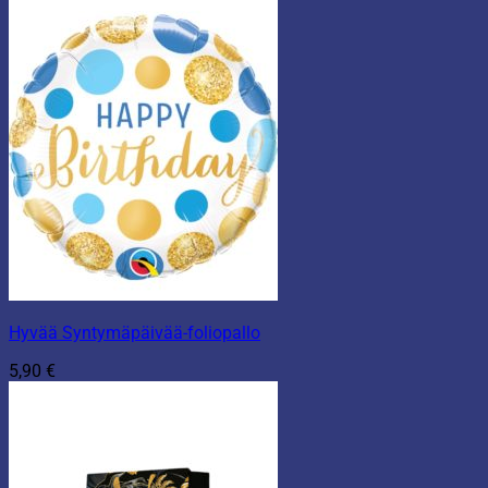
Hyvää Syntymäpäivää-foliopallo
5,90
€