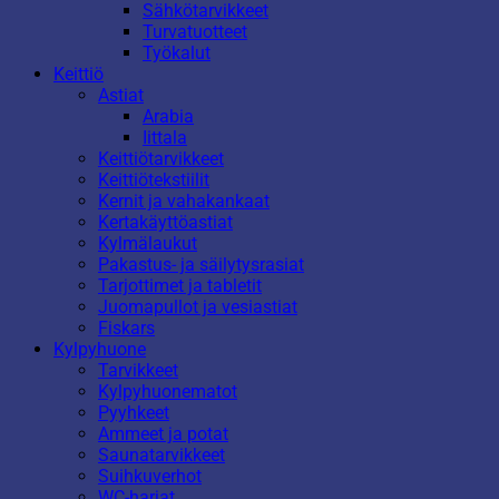
Sähkötarvikkeet
Turvatuotteet
Työkalut
Keittiö
Astiat
Arabia
Iittala
Keittiötarvikkeet
Keittiötekstiilit
Kernit ja vahakankaat
Kertakäyttöastiat
Kylmälaukut
Pakastus- ja säilytysrasiat
Tarjottimet ja tabletit
Juomapullot ja vesiastiat
Fiskars
Kylpyhuone
Tarvikkeet
Kylpyhuonematot
Pyyhkeet
Ammeet ja potat
Saunatarvikkeet
Suihkuverhot
WC-harjat