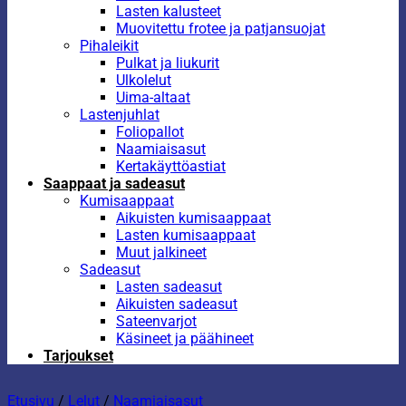
Lasten kalusteet
Muovitettu frotee ja patjansuojat
Pihaleikit
Pulkat ja liukurit
Ulkolelut
Uima-altaat
Lastenjuhlat
Foliopallot
Naamiaisasut
Kertakäyttöastiat
Saappaat ja sadeasut
Kumisaappaat
Aikuisten kumisaappaat
Lasten kumisaappaat
Muut jalkineet
Sadeasut
Lasten sadeasut
Aikuisten sadeasut
Sateenvarjot
Käsineet ja päähineet
Tarjoukset
Etusivu
/
Lelut
/
Naamiaisasut