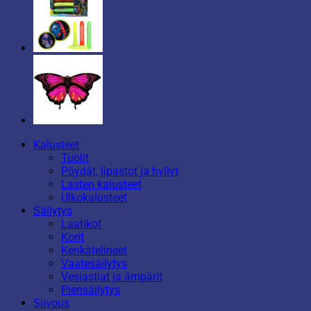
Kalusteet
Tuolit
Pöydät, lipastot ja hyllyt
Lasten kalusteet
Ulkokalusteet
Säilytys
Laatikot
Korit
Kenkätelineet
Vaatesäilytys
Vesiastiat ja ämpärit
Piensäilytys
Siivous