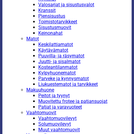
Valosarjat ja sisustusvalot
Kranssit
Piensisustus
Toimistotarvikkeet
Sisustusmuovit
Keinonahat
Matot
Keskilattiamatot
Käytävämatot
Puuvilla- ja räsymatot
Juutti- ja sisalmatot
Kosteantilanmatot
Kylpyhuonematot
Parveke ja kynnysmatot
Liukuestematot ja tarvikkeet
Makuuhuone
Peitot ja tyynyt
Muovitettu frotee ja patjansuojat
Patjat ja varavuoteet
Vaahtomuovit
Vaahtomuovilevyt
Solumuovilevyt
Muut vaahtomuovit