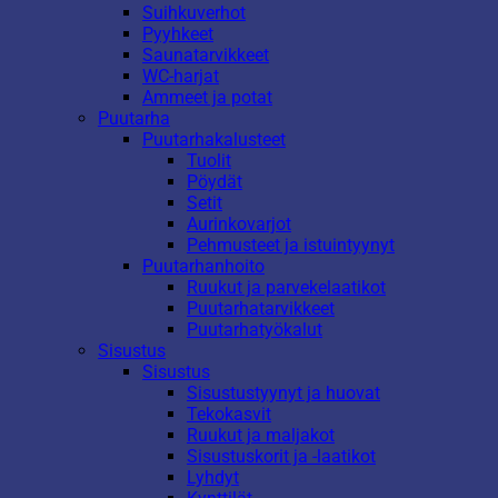
Suihkuverhot
Pyyhkeet
Saunatarvikkeet
WC-harjat
Ammeet ja potat
Puutarha
Puutarhakalusteet
Tuolit
Pöydät
Setit
Aurinkovarjot
Pehmusteet ja istuintyynyt
Puutarhanhoito
Ruukut ja parvekelaatikot
Puutarhatarvikkeet
Puutarhatyökalut
Sisustus
Sisustus
Sisustustyynyt ja huovat
Tekokasvit
Ruukut ja maljakot
Sisustuskorit ja -laatikot
Lyhdyt