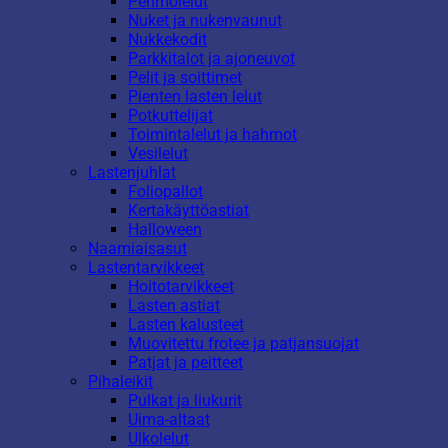
Pehmolelut
Nuket ja nukenvaunut
Nukkekodit
Parkkitalot ja ajoneuvot
Pelit ja soittimet
Pienten lasten lelut
Potkuttelijat
Toimintalelut ja hahmot
Vesilelut
Lastenjuhlat
Foliopallot
Kertakäyttöastiat
Halloween
Naamiaisasut
Lastentarvikkeet
Hoitotarvikkeet
Lasten astiat
Lasten kalusteet
Muovitettu frotee ja patjansuojat
Patjat ja peitteet
Pihaleikit
Pulkat ja liukurit
Uima-altaat
Ulkolelut