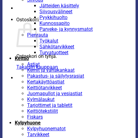
Jätteiden käsittely
Siivousvälineet
Pyykkihuolto
Ostoskori
Kunnossapito
Parveke- ja kynnysmatot
Pienrauta
Työkalut
Sähkötarvikkeet
Turvatuotteet
Ostoskori on tyhjä.
Keittiö
Astiat
Takaisin kauppaan
Kernit ja vahakankaat
Pakastus- ja säilytysrasiat
Kertakäyttöastiat
Keittiötarvikkeet
Juomapullot ja vesiastiat
Kylmälaukut
Tarjottimet ja tabletit
Keittiötekstiilit
Fiskars
Kylpyhuone
Kylpyhuonematot
Tarvikkeet