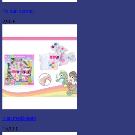
Noidan sormet
2,90
€
Kisu meikkisetti
15,90
€