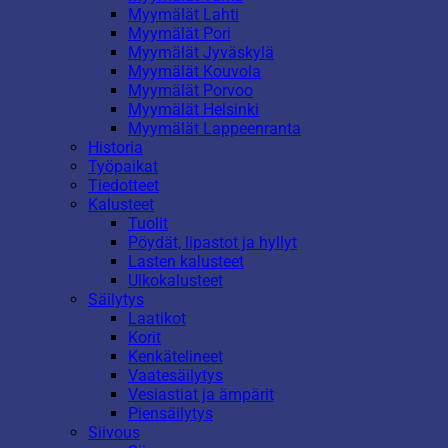
Myymälät Lahti
Myymälät Pori
Myymälät Jyväskylä
Myymälät Kouvola
Myymälät Porvoo
Myymälät Helsinki
Myymälät Lappeenranta
Historia
Työpaikat
Tiedotteet
Kalusteet
Tuolit
Pöydät, lipastot ja hyllyt
Lasten kalusteet
Ulkokalusteet
Säilytys
Laatikot
Korit
Kenkätelineet
Vaatesäilytys
Vesiastiat ja ämpärit
Piensäilytys
Siivous