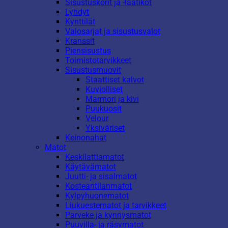
Sisustuskorit ja -laatikot
Lyhdyt
Kynttilät
Valosarjat ja sisustusvalot
Kranssit
Piensisustus
Toimistotarvikkeet
Sisustusmuovit
Staattiset kalvot
Kuviolliset
Marmori ja kivi
Puukuosit
Velour
Yksiväriset
Keinonahat
Matot
Keskilattiamatot
Käytävämatot
Juutti- ja sisalmatot
Kosteantilanmatot
Kylpyhuonematot
Liukuestematot ja tarvikkeet
Parveke ja kynnysmatot
Puuvilla- ja räsymatot