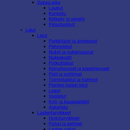
Vapaa-aika
Laukut
Kuntoilu
Retkeily ja veneily
Pelastusliivit
Lelut
Lelut
Parkkitalot ja ajoneuvot
Pehmolelut
Nuket ja nukenvaunut
Nukkekodit
Potkuttelijat
Keinuhevoset ja keppihevoset
Pelit ja soittimet
Toimintalelut ja hahmot
Pienten lasten lelut
Legot
Vesilelut
Koti- ja kauppaleikit
Askartelu
Lastentarvikkeet
Hoitotarvikkeet
Patjat ja peitteet
Lasten astiat