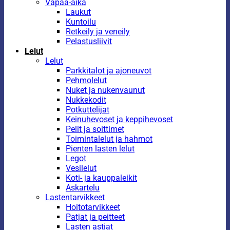
Vapaa-aika
Laukut
Kuntoilu
Retkeily ja veneily
Pelastusliivit
Lelut
Lelut
Parkkitalot ja ajoneuvot
Pehmolelut
Nuket ja nukenvaunut
Nukkekodit
Potkuttelijat
Keinuhevoset ja keppihevoset
Pelit ja soittimet
Toimintalelut ja hahmot
Pienten lasten lelut
Legot
Vesilelut
Koti- ja kauppaleikit
Askartelu
Lastentarvikkeet
Hoitotarvikkeet
Patjat ja peitteet
Lasten astiat