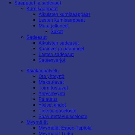
Saappaat ja sadeasut
Kumisaappaat
Aikuisten kumisaappaat
Lasten kumisaappaat
Muut jalkineet
Sukat
Sadeasut
Aikuisten sadeasut
Käsineet ja päähineet
Lasten sadeasut
Sateenvarjot
Asiakaspalvelu
Ota yhteyttä
Maksutavat
Toimitustavat
Yritysmyynti
Palautus
Yleiset ehdot
Tietosuojaseloste
Saavutettavuusseloste
Myymälät
Myymälät Espoo Tapiola
Myymälät Turku