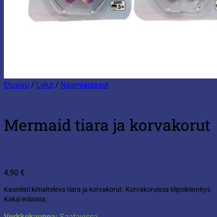
Etusivu
/
Lelut
/
Naamiaisasut
Mermaid tiara ja korvakorut
4,90
€
Kauniisti kimalteleva tiara ja korvakorut. Korvakoruissa klipsikiinnitys.
Kaksi erilaista.
Verkkokauppa:
Saatavissa