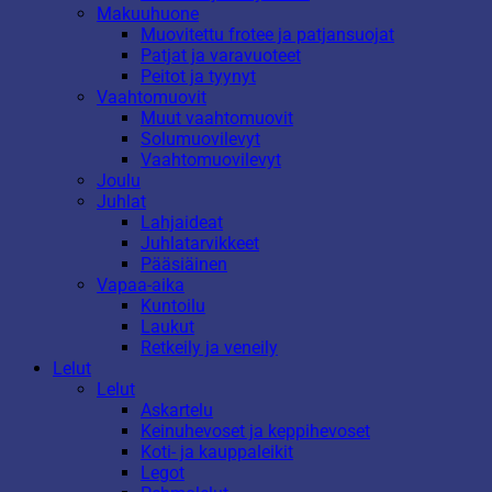
Makuuhuone
Muovitettu frotee ja patjansuojat
Patjat ja varavuoteet
Peitot ja tyynyt
Vaahtomuovit
Muut vaahtomuovit
Solumuovilevyt
Vaahtomuovilevyt
Joulu
Juhlat
Lahjaideat
Juhlatarvikkeet
Pääsiäinen
Vapaa-aika
Kuntoilu
Laukut
Retkeily ja veneily
Lelut
Lelut
Askartelu
Keinuhevoset ja keppihevoset
Koti- ja kauppaleikit
Legot