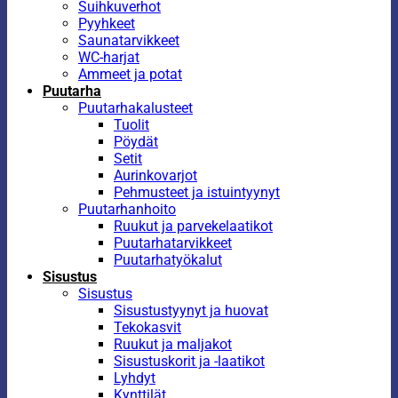
Suihkuverhot
Pyyhkeet
Saunatarvikkeet
WC-harjat
Ammeet ja potat
Puutarha
Puutarhakalusteet
Tuolit
Pöydät
Setit
Aurinkovarjot
Pehmusteet ja istuintyynyt
Puutarhanhoito
Ruukut ja parvekelaatikot
Puutarhatarvikkeet
Puutarhatyökalut
Sisustus
Sisustus
Sisustustyynyt ja huovat
Tekokasvit
Ruukut ja maljakot
Sisustuskorit ja -laatikot
Lyhdyt
Kynttilät