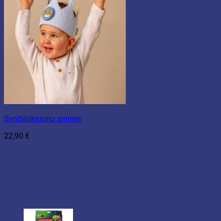
Synttärikruunu sininen
22,90
€