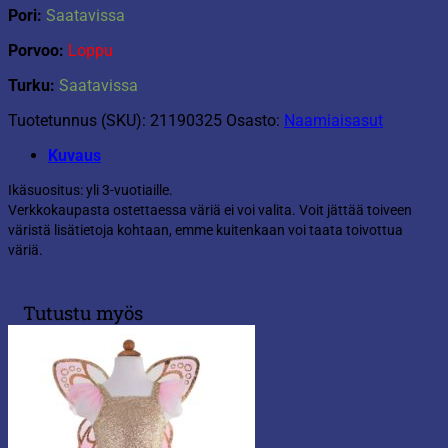
Pori:
Saatavissa
Porvoo:
Loppu
Turku:
Saatavissa
Tuotetunnus (SKU):
21190325
Osasto:
Naamiaisasut
Kuvaus
Ikäsuositus: yli 3-vuotiaille.
Verkkokaupasta ostettaessa väriä ei voi valita. Voit jättää toiveen
väristä lisätietoja kohtaan, emme kuitenkaan voi taata toivottua
väriä.
Tutustu myös