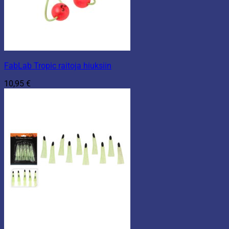
FabLab Tropic raitoja hiuksiin
10,95
€