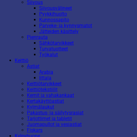
Siivous
Siivousvälineet
Pyykkihuolto
Kunnossapito
Parveke- ja kynnysmatot
Jätteiden käsittely
Pienrauta
Sähkötarvikkeet
Turvatuotteet
Työkalut
Keittiö
Astiat
Arabia
Iittala
Keittiötarvikkeet
Keittiötekstiilit
Kernit ja vahakankaat
Kertakäyttöastiat
Kylmälaukut
Pakastus- ja säilytysrasiat
Tarjottimet ja tabletit
Juomapullot ja vesiastiat
Fiskars
Kylpyhuone