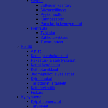
Siivous
Jätteiden käsittely
Siivousvälineet
Pyykkihuolto
Kunnossapito
Parveke- ja kynnysmatot
Pienrauta
Työkalut
Sähkötarvikkeet
Turvatuotteet
Keittiö
Astiat
Kernit ja vahakankaat
Pakastus- ja säilytysrasiat
Kertakäyttöastiat
Keittiötarvikkeet
Juomapullot ja vesiastiat
Kylmälaukut
Tarjottimet ja tabletit
Keittiötekstiilit
Fiskars
Kylpyhuone
Kylpyhuonematot
Tarvikkeet