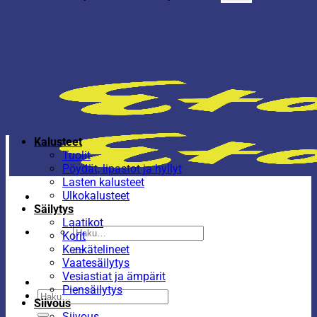
Kalusteet
Tuolit
Pöydät, lipastot ja hyllyt
Lasten kalusteet
Ulkokalusteet
Säilytys
Laatikot
Etsi:
Korit
Kenkätelineet
Vaatesäilytys
Vesiastiat ja ämpärit
Piensäilytys
Etsi:
Siivous
Siivous