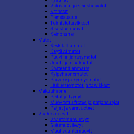
Kynttilät
Valosarjat ja sisustusvalot
Kranssit
Piensisustus
Toimistotarvikkeet
Sisustusmuovit
Keinonahat
Matot
Keskilattiamatot
Käytävämatot
Puuvilla- ja räsymatot
Juutti- ja sisalmatot
Kosteantilanmatot
Kylpyhuonematot
Parveke ja kynnysmatot
Liukuestematot ja tarvikkeet
Makuuhuone
Peitot ja tyynyt
Muovitettu frotee ja patjansuojat
Patjat ja varavuoteet
Vaahtomuovit
Vaahtomuovilevyt
Solumuovilevyt
Muut vaahtomuovit