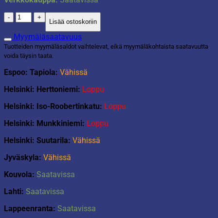
Mermaid
Lisää ostoskoriin
tiara
ja
Myymäläsaatavuus
korvakorut
Tuotteiden myymäläsaldot vaihtelevat, eikä myymäläkohtaista saatavuutta
määrä
voida täysin taata.
Espoo: Tapiola:
Vähissä
Helsinki: Herttoniemi:
Loppu
Helsinki: Iso-Roobertinkatu:
Loppu
Helsinki: Munkkiniemi:
Loppu
Helsinki: Suutarila:
Vähissä
Jyväskyla:
Vähissä
Kouvola:
Saatavissa
Lahti:
Saatavissa
Lappeenranta:
Saatavissa