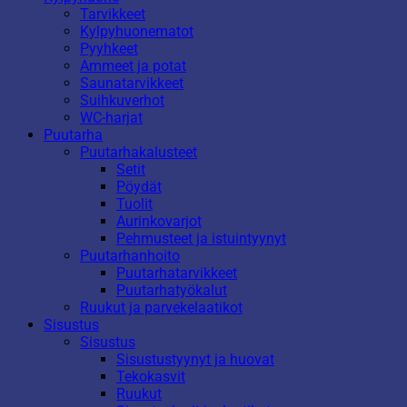
Tarvikkeet
Kylpyhuonematot
Pyyhkeet
Ammeet ja potat
Saunatarvikkeet
Suihkuverhot
WC-harjat
Puutarha
Puutarhakalusteet
Setit
Pöydät
Tuolit
Aurinkovarjot
Pehmusteet ja istuintyynyt
Puutarhanhoito
Puutarhatarvikkeet
Puutarhatyökalut
Ruukut ja parvekelaatikot
Sisustus
Sisustus
Sisustustyynyt ja huovat
Tekokasvit
Ruukut