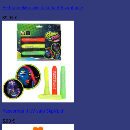
Perhosmekko siivillä kulta 4-6 vuotiaille
39,95
€
Kasvomaalit UV valo 3kpl/pkt
5,90
€