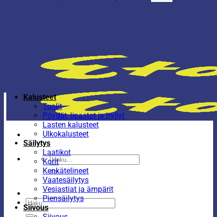
Kalusteet
Tuolit
Pöydät, lipastot ja hyllyt
Lasten kalusteet
Ulkokalusteet
Säilytys
Laatikot
Etsi:
Korit
Kenkätelineet
Vaatesäilytys
Vesiastiat ja ämpärit
Piensäilytys
Etsi:
Siivous
Siivous