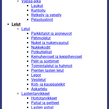
Vapaa-aika
Laukut
Kuntoilu
Retkeily ja veneily
Pelastusliivit
Lelut
Lelut
Parkkitalot ja ajoneuvot
Pehmolelut
Nuket ja nukenvaunut
Nukkekodit
Potkuttelijat
Keinuhevoset ja keppihevoset
Pelit ja soittimet
Toimintalelut ja hahmot
Pienten lasten lelut
Legot
Vesilelut
Koti- ja kauppaleikit
Askartelu
Lastentarvikkeet
Hoitotarvikkeet
Patjat ja peitteet
Lasten astiat