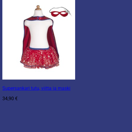
Supersankari tutu, viitta ja maski
34,90
€