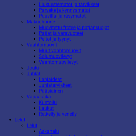
Liukuestematot ja tarvikkeet
Parveke ja kynnysmatot
Puuvilla- ja räsymatot
Makuuhuone
Muovitettu frotee ja patjansuojat
Patjat ja varavuoteet
Peitot ja tyynyt
Vaahtomuovit
Muut vaahtomuovit
Solumuovilevyt
Vaahtomuovilevyt
Joulu
Juhlat
Lahjaideat
Juhlatarvikkeet
Pääsiäinen
Vapaa-aika
Kuntoilu
Laukut
Retkeily ja veneily
Lelut
Lelut
Askartelu