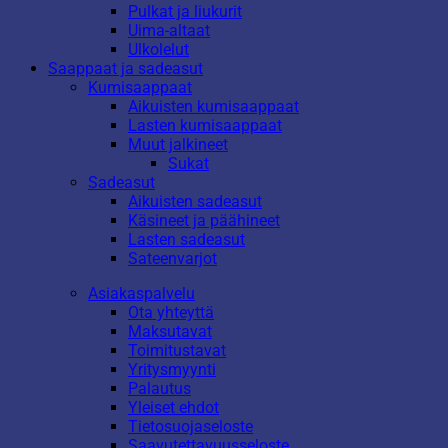
Pulkat ja liukurit
Uima-altaat
Ulkolelut
Saappaat ja sadeasut
Kumisaappaat
Aikuisten kumisaappaat
Lasten kumisaappaat
Muut jalkineet
Sukat
Sadeasut
Aikuisten sadeasut
Käsineet ja päähineet
Lasten sadeasut
Sateenvarjot
Asiakaspalvelu
Ota yhteyttä
Maksutavat
Toimitustavat
Yritysmyynti
Palautus
Yleiset ehdot
Tietosuojaseloste
Saavutettavuusseloste