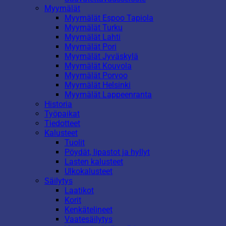
Myymälät
Myymälät Espoo Tapiola
Myymälät Turku
Myymälät Lahti
Myymälät Pori
Myymälät Jyväskylä
Myymälät Kouvola
Myymälät Porvoo
Myymälät Helsinki
Myymälät Lappeenranta
Historia
Työpaikat
Tiedotteet
Kalusteet
Tuolit
Pöydät, lipastot ja hyllyt
Lasten kalusteet
Ulkokalusteet
Säilytys
Laatikot
Korit
Kenkätelineet
Vaatesäilytys