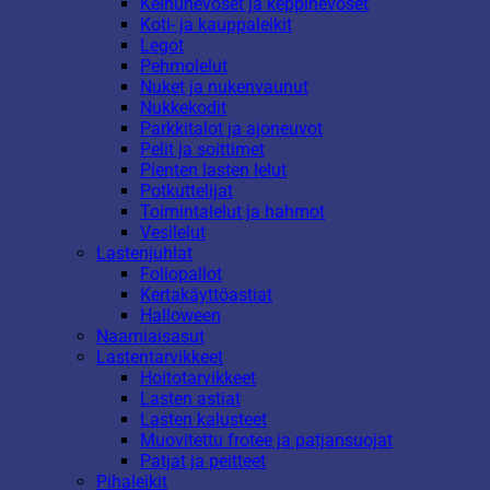
Keinuhevoset ja keppihevoset
Koti- ja kauppaleikit
Legot
Pehmolelut
Nuket ja nukenvaunut
Nukkekodit
Parkkitalot ja ajoneuvot
Pelit ja soittimet
Pienten lasten lelut
Potkuttelijat
Toimintalelut ja hahmot
Vesilelut
Lastenjuhlat
Foliopallot
Kertakäyttöastiat
Halloween
Naamiaisasut
Lastentarvikkeet
Hoitotarvikkeet
Lasten astiat
Lasten kalusteet
Muovitettu frotee ja patjansuojat
Patjat ja peitteet
Pihaleikit