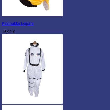
Käsinukke Leijona
15,90
€