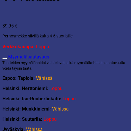
39,95
€
Perhosmekko siivillä kulta 4-6 vuotiaille.
Verkkokauppa:
Loppu
Myymäläsaatavuus
Tuotteiden myymäläsaldot vaihtelevat, eikä myymäläkohtaista saatavuutta
voida täysin taata.
Espoo: Tapiola:
Vähissä
Helsinki: Herttoniemi:
Loppu
Helsinki: Iso-Roobertinkatu:
Loppu
Helsinki: Munkkiniemi:
Vähissä
Helsinki: Suutarila:
Loppu
Jyväskyla:
Vähissä