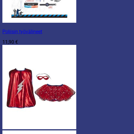
Poliisin työvälineet
11,90
€