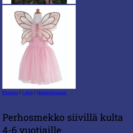
Etusivu
/
Lelut
/
Naamiaisasut
Perhosmekko siivillä kulta
4-6 vuotiaille