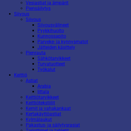
Vesiastiat ja ämpärit
Piensäilytys
Siivous
Siivous
Siivousvälineet
Pyykkihuolto
Kunnossapito
Parveke- ja kynnysmatot
Jätteiden käsittely
Pienrauta
Sähkötarvikkeet
Turvatuotteet
Työkalut
Keittiö
Astiat
Arabia
Iittala
Keittiötarvikkeet
Keittiötekstiilit
Kernit ja vahakankaat
Kertakäyttöastiat
Kylmälaukut
Pakastus- ja säilytysrasiat
Tarjottimet ja tabletit