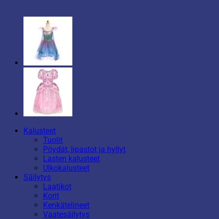
Kalusteet
Tuolit
Pöydät, lipastot ja hyllyt
Lasten kalusteet
Ulkokalusteet
Säilytys
Laatikot
Korit
Kenkätelineet
Vaatesäilytys