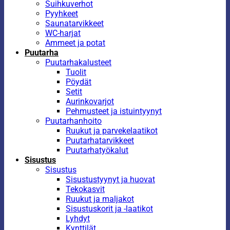
Suihkuverhot
Pyyhkeet
Saunatarvikkeet
WC-harjat
Ammeet ja potat
Puutarha
Puutarhakalusteet
Tuolit
Pöydät
Setit
Aurinkovarjot
Pehmusteet ja istuintyynyt
Puutarhanhoito
Ruukut ja parvekelaatikot
Puutarhatarvikkeet
Puutarhatyökalut
Sisustus
Sisustus
Sisustustyynyt ja huovat
Tekokasvit
Ruukut ja maljakot
Sisustuskorit ja -laatikot
Lyhdyt
Kynttilät