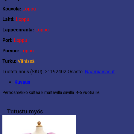
Kouvola:
Loppu
Lahti:
Loppu
Lappeenranta:
Loppu
Pori:
Loppu
Porvoo:
Loppu
Turku:
Vähissä
Tuotetunnus (SKU):
21192402
Osasto:
Naamiaisasut
Kuvaus
Perhosmekko kultaa kimaltavilla siivillä 4-6 vuotiaille.
Tutustu myös