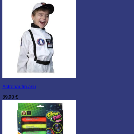
Astronautin asu
39,90
€