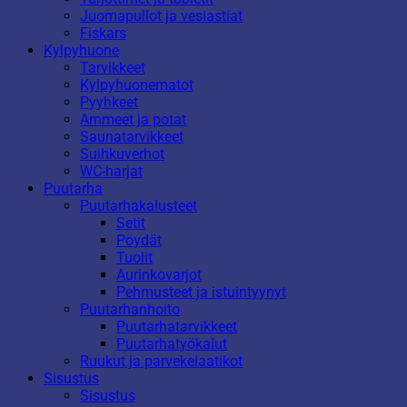
Juomapullot ja vesiastiat
Fiskars
Kylpyhuone
Tarvikkeet
Kylpyhuonematot
Pyyhkeet
Ammeet ja potat
Saunatarvikkeet
Suihkuverhot
WC-harjat
Puutarha
Puutarhakalusteet
Setit
Pöydät
Tuolit
Aurinkovarjot
Pehmusteet ja istuintyynyt
Puutarhanhoito
Puutarhatarvikkeet
Puutarhatyökalut
Ruukut ja parvekelaatikot
Sisustus
Sisustus