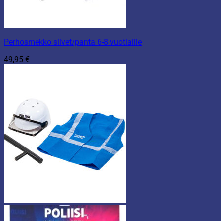
Perhosmekko siivet/panta 6-8 vuotiaille
49,95
€