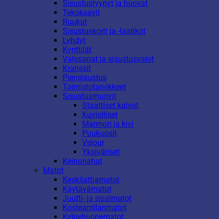
Sisustustyynyt ja huovat
Tekokasvit
Ruukut
Sisustuskorit ja -laatikot
Lyhdyt
Kynttilät
Valosarjat ja sisustusvalot
Kranssit
Piensisustus
Toimistotarvikkeet
Sisustusmuovit
Staattiset kalvot
Kuviolliset
Marmori ja kivi
Puukuosit
Velour
Yksiväriset
Keinonahat
Matot
Keskilattiamatot
Käytävämatot
Juutti- ja sisalmatot
Kosteantilanmatot
Kylpyhuonematot