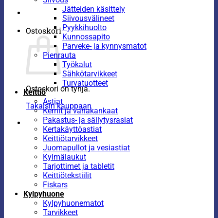
Jätteiden käsittely
Siivousvälineet
Pyykkihuolto
Ostoskori
Kunnossapito
Parveke- ja kynnysmatot
Pienrauta
Työkalut
Sähkötarvikkeet
Turvatuotteet
Ostoskori on tyhjä.
Keittiö
Astiat
Takaisin kauppaan
Kernit ja vahakankaat
Pakastus- ja säilytysrasiat
Kertakäyttöastiat
Keittiötarvikkeet
Juomapullot ja vesiastiat
Kylmälaukut
Tarjottimet ja tabletit
Keittiötekstiilit
Fiskars
Kylpyhuone
Kylpyhuonematot
Tarvikkeet