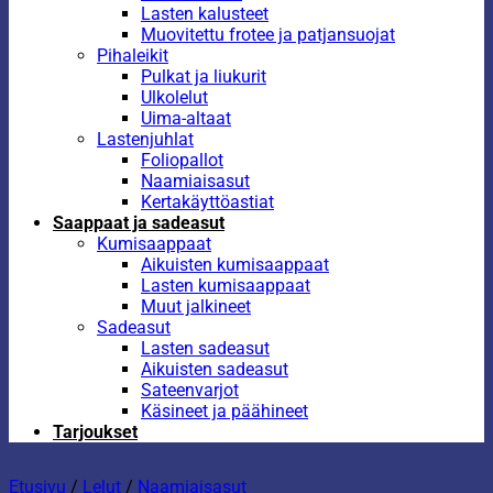
Lasten kalusteet
Muovitettu frotee ja patjansuojat
Pihaleikit
Pulkat ja liukurit
Ulkolelut
Uima-altaat
Lastenjuhlat
Foliopallot
Naamiaisasut
Kertakäyttöastiat
Saappaat ja sadeasut
Kumisaappaat
Aikuisten kumisaappaat
Lasten kumisaappaat
Muut jalkineet
Sadeasut
Lasten sadeasut
Aikuisten sadeasut
Sateenvarjot
Käsineet ja päähineet
Tarjoukset
Etusivu
/
Lelut
/
Naamiaisasut