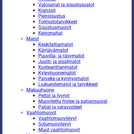
Valosarjat ja sisustusvalot
Kranssit
Piensisustus
Toimistotarvikkeet
Sisustusmuovit
Keinonahat
Matot
Keskilattiamatot
Käytävämatot
Puuvilla- ja räsymatot
Juutti- ja sisalmatot
Kosteantilanmatot
Kylpyhuonematot
Parveke ja kynnysmatot
Liukuestematot ja tarvikkeet
Makuuhuone
Peitot ja tyynyt
Muovitettu frotee ja patjansuojat
Patjat ja varavuoteet
Vaahtomuovit
Vaahtomuovilevyt
Solumuovilevyt
Muut vaahtomuovit