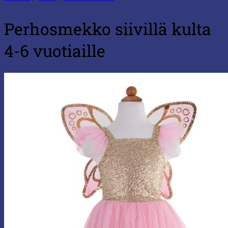
Perhosmekko siivillä kulta
4-6 vuotiaille