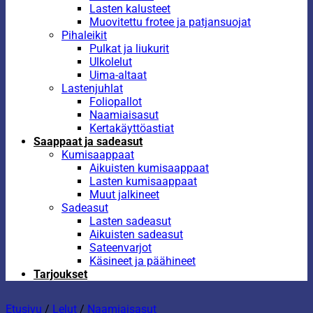
Lasten kalusteet
Muovitettu frotee ja patjansuojat
Pihaleikit
Pulkat ja liukurit
Ulkolelut
Uima-altaat
Lastenjuhlat
Foliopallot
Naamiaisasut
Kertakäyttöastiat
Saappaat ja sadeasut
Kumisaappaat
Aikuisten kumisaappaat
Lasten kumisaappaat
Muut jalkineet
Sadeasut
Lasten sadeasut
Aikuisten sadeasut
Sateenvarjot
Käsineet ja päähineet
Tarjoukset
Etusivu
/
Lelut
/
Naamiaisasut