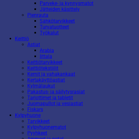
Parveke- ja kynnysmatot
Jätteiden käsittely
Pienrauta
Sähkötarvikkeet
Turvatuotteet
Työkalut
Keittiö
Astiat
Arabia
Iittala
Keittiötarvikkeet
Keittiötekstiilit
Kernit ja vahakankaat
Kertakäyttöastiat
Kylmälaukut
Pakastus- ja säilytysrasiat
Tarjottimet ja tabletit
Juomapullot ja vesiastiat
Fiskars
Kylpyhuone
Tarvikkeet
Kylpyhuonematot
Pyyhkeet
Ammeet ja potat