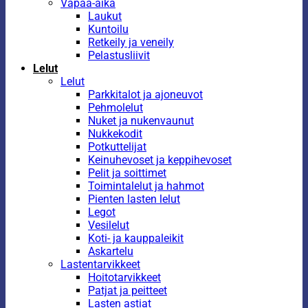
Vapaa-aika
Laukut
Kuntoilu
Retkeily ja veneily
Pelastusliivit
Lelut
Lelut
Parkkitalot ja ajoneuvot
Pehmolelut
Nuket ja nukenvaunut
Nukkekodit
Potkuttelijat
Keinuhevoset ja keppihevoset
Pelit ja soittimet
Toimintalelut ja hahmot
Pienten lasten lelut
Legot
Vesilelut
Koti- ja kauppaleikit
Askartelu
Lastentarvikkeet
Hoitotarvikkeet
Patjat ja peitteet
Lasten astiat