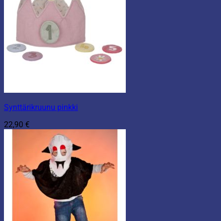
Synttärikruunu pinkki
22,90
€