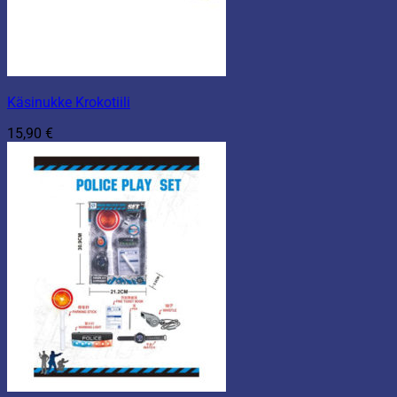
Käsinukke Krokotiili
15,90
€