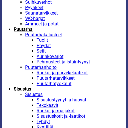
Suihkuverhot
Pyyhkeet
Saunatarvikkeet
WC-harjat
Ammeet ja potat
Puutarha
Puutarhakalusteet
Tuolit
Pöydät
Setit
Aurinkovarjot
Pehmusteet ja istuintyynyt
Puutarhanhoito
Ruukut ja parvekelaatikot
Puutarhatarvikkeet
Puutarhatyökalut
Sisustus
Sisustus
Sisustustyynyt ja huovat
Tekokasvit
Ruukut ja maljakot
Sisustuskorit ja -laatikot
Lyhdyt
Kynttilät