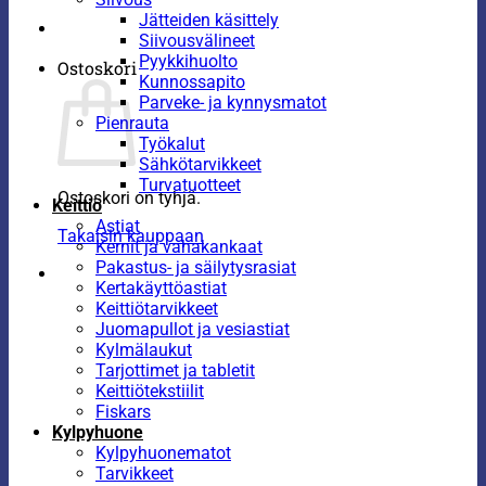
Jätteiden käsittely
Siivousvälineet
Pyykkihuolto
Ostoskori
Kunnossapito
Parveke- ja kynnysmatot
Pienrauta
Työkalut
Sähkötarvikkeet
Turvatuotteet
Ostoskori on tyhjä.
Keittiö
Astiat
Takaisin kauppaan
Kernit ja vahakankaat
Pakastus- ja säilytysrasiat
Kertakäyttöastiat
Keittiötarvikkeet
Juomapullot ja vesiastiat
Kylmälaukut
Tarjottimet ja tabletit
Keittiötekstiilit
Fiskars
Kylpyhuone
Kylpyhuonematot
Tarvikkeet