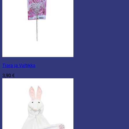
Tiara ja Valtikka
3,90
€