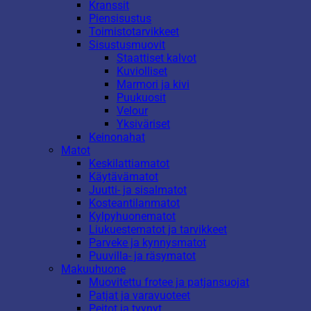
Kranssit
Piensisustus
Toimistotarvikkeet
Sisustusmuovit
Staattiset kalvot
Kuviolliset
Marmori ja kivi
Puukuosit
Velour
Yksiväriset
Keinonahat
Matot
Keskilattiamatot
Käytävämatot
Juutti- ja sisalmatot
Kosteantilanmatot
Kylpyhuonematot
Liukuestematot ja tarvikkeet
Parveke ja kynnysmatot
Puuvilla- ja räsymatot
Makuuhuone
Muovitettu frotee ja patjansuojat
Patjat ja varavuoteet
Peitot ja tyynyt