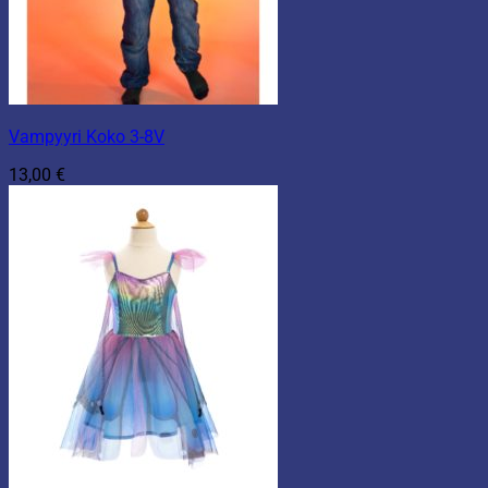
Vampyyri Koko 3-8V
13,00
€