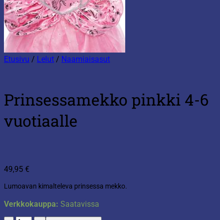
Etusivu
/
Lelut
/
Naamiaisasut
Prinsessamekko pinkki 4-6
vuotiaalle
49,95
€
Lumoavan kimalteleva prinsessa mekko.
Verkkokauppa:
Saatavissa