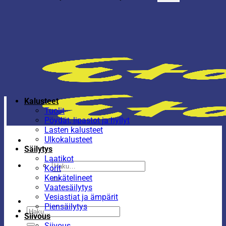
Kalusteet
Tuolit
Pöydät, lipastot ja hyllyt
Lasten kalusteet
Ulkokalusteet
Säilytys
Laatikot
Etsi:
Korit
Kenkätelineet
Vaatesäilytys
Vesiastiat ja ämpärit
Piensäilytys
Etsi:
Siivous
Siivous