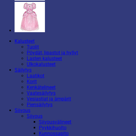
Kalusteet
Tuolit
Pöydät, lipastot ja hyllyt
Lasten kalusteet
Ulkokalusteet
Säilytys
Laatikot
Korit
Kenkätelineet
Vaatesäilytys
Vesiastiat ja ämpärit
Piensäilytys
Siivous
Siivous
Siivousvälineet
Pyykkihuolto
Kunnossapito