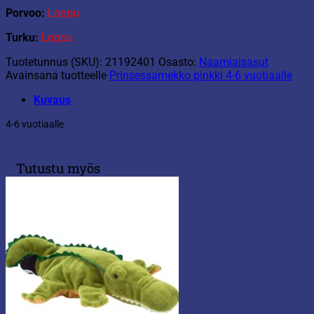
Porvoo:
Loppu
Turku:
Loppu
Tuotetunnus (SKU):
21192401
Osasto:
Naamiaisasut
Avainsana tuotteelle
Prinsessamekko pinkki 4-6 vuotiaalle
Kuvaus
4-6 vuotiaalle
Tutustu myös