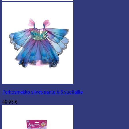
Perhosmekko siivet/panta 6-8 vuotiaille
49,95
€