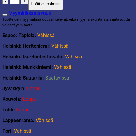
Prinsessamekko
Lisää ostoskoriin
pinkki
4-
Myymäläsaatavuus
6
Tuotteiden myymäläsaldot vaihtelevat, eikä myymäläkohtaista saatavuutta
vuotiaalle
voida täysin taata.
määrä
Espoo: Tapiola:
Vähissä
Helsinki: Herttoniemi:
Vähissä
Helsinki: Iso-Roobertinkatu:
Vähissä
Helsinki: Munkkiniemi:
Vähissä
Helsinki: Suutarila:
Saatavissa
Jyväskyla:
Loppu
Kouvola:
Loppu
Lahti:
Loppu
Lappeenranta:
Vähissä
Pori:
Vähissä