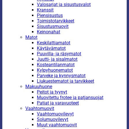
Valosarjat ja sisustusvalot
Kranssit
Piensisustus
Toimistotarvikkeet
Sisustusmuovit
Keinonahat
Matot
Keskilattiamatot
Käytävämatot
Puuvilla- ja räsymatot
Juutti- ja sisalmatot
Kosteantilanmatot
Kylpyhuonematot
Parveke ja kynnysmatot
Liukuestematot ja tarvikkeet
Makuuhuone
Peitot ja tyynyt
Muovitettu frotee ja patjansuojat
Patjat ja varavuoteet
Vaahtomuovit
Vaahtomuovilevyt
Solumuovilevyt
Muut vaahtomuovit