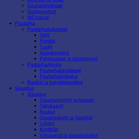
Saunatarvikkeet
Suihkuverhot
WC-harjat
Puutarha
Puutarhakalusteet
Setit
Pöydät
Tuolit
Aurinkovarjot
Pehmusteet ja istuintyynyt
Puutarhanhoito
Puutarhatarvikkeet
Puutarhatyökalut
Ruukut ja parvekelaatikot
Sisustus
Sisustus
Sisustustyynyt ja huovat
Tekokasvit
Ruukut
Sisustuskorit ja -laatikot
Lyhdyt
Kynttilät
Valosarjat ja sisustusvalot