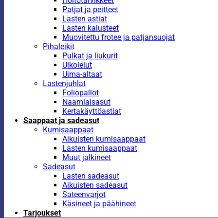
Hoitotarvikkeet
Patjat ja peitteet
Lasten astiat
Lasten kalusteet
Muovitettu frotee ja patjansuojat
Pihaleikit
Pulkat ja liukurit
Ulkolelut
Uima-altaat
Lastenjuhlat
Foliopallot
Naamiaisasut
Kertakäyttöastiat
Saappaat ja sadeasut
Kumisaappaat
Aikuisten kumisaappaat
Lasten kumisaappaat
Muut jalkineet
Sadeasut
Lasten sadeasut
Aikuisten sadeasut
Sateenvarjot
Käsineet ja päähineet
Tarjoukset