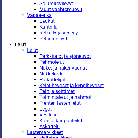
Solumuovilevyt
Muut vaahtomuovit
Vapaa-aika
Laukut
Kuntoilu
Retkeily ja veneily
Pelastusliivit
Lelut
Lelut
Parkkitalot ja ajoneuvot
Pehmolelut
Nuket ja nukenvaunut
Nukkekodit
Potkuttelijat
Keinuhevoset ja keppihevoset
Pelit ja soittimet
Toimintalelut ja hahmot
Pienten lasten lelut
Legot
Vesilelut
Koti- ja kauppaleikit
Askartelu
Lastentarvikkeet