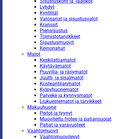
Sisustuskorit ja -laatikot
Lyhdyt
Kynttilät
Valosarjat ja sisustusvalot
Kranssit
Piensisustus
Toimistotarvikkeet
Sisustusmuovit
Keinonahat
Matot
Keskilattiamatot
Käytävämatot
Puuvilla- ja räsymatot
Juutti- ja sisalmatot
Kosteantilanmatot
Kylpyhuonematot
Parveke ja kynnysmatot
Liukuestematot ja tarvikkeet
Makuuhuone
Peitot ja tyynyt
Muovitettu frotee ja patjansuojat
Patjat ja varavuoteet
Vaahtomuovit
Vaahtomuovilevyt