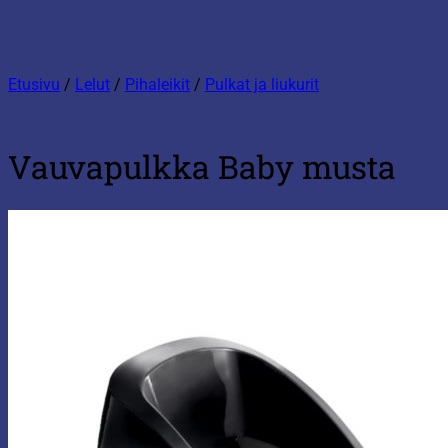
Etusivu
/
Lelut
/
Pihaleikit
/
Pulkat ja liukurit
Vauvapulkka Baby musta