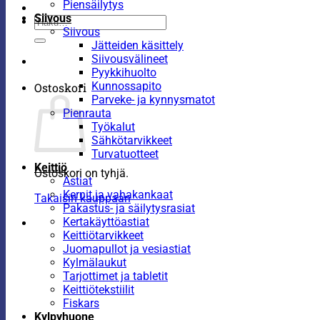
Piensäilytys
Siivous
Etsi:
Siivous
Jätteiden käsittely
Siivousvälineet
Pyykkihuolto
Kunnossapito
Ostoskori
Parveke- ja kynnysmatot
Pienrauta
Työkalut
Sähkötarvikkeet
Turvatuotteet
Keittiö
Ostoskori on tyhjä.
Astiat
Kernit ja vahakankaat
Takaisin kauppaan
Pakastus- ja säilytysrasiat
Kertakäyttöastiat
Keittiötarvikkeet
Juomapullot ja vesiastiat
Kylmälaukut
Tarjottimet ja tabletit
Keittiötekstiilit
Fiskars
Kylpyhuone