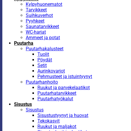
Kylpyhuonematot
Tarvikkeet
Suihkuverhot
Pyyhkeet
Saunatarvikkeet
WC-harjat
Ammeet ja potat
Puutarha
Puutarhakalusteet
Tuolit
Pöydät
Setit
Aurinkovarjot
Pehmusteet ja istuintyynyt
Puutarhanhoito
Ruukut ja parvekelaatikot
Puutarhatarvikkeet
Puutarhatyökalut
Sisustus
Sisustus
Sisustustyynyt ja huovat
Tekokasvit
Ruukut ja maljakot