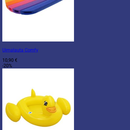
Uimalauta Comfy
10,90
€
-20%