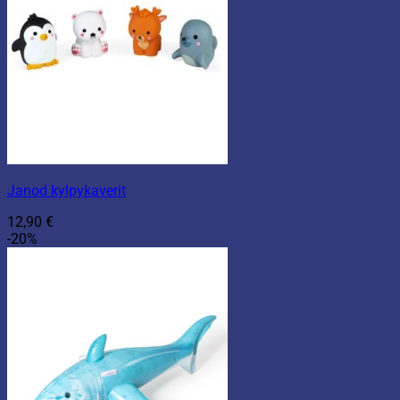
Janod kylpykaverit
12,90
€
-20%