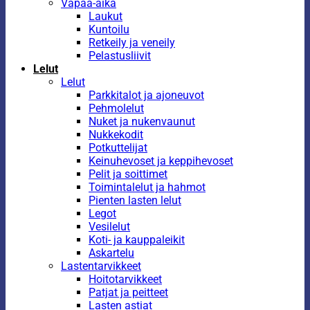
Vapaa-aika
Laukut
Kuntoilu
Retkeily ja veneily
Pelastusliivit
Lelut
Lelut
Parkkitalot ja ajoneuvot
Pehmolelut
Nuket ja nukenvaunut
Nukkekodit
Potkuttelijat
Keinuhevoset ja keppihevoset
Pelit ja soittimet
Toimintalelut ja hahmot
Pienten lasten lelut
Legot
Vesilelut
Koti- ja kauppaleikit
Askartelu
Lastentarvikkeet
Hoitotarvikkeet
Patjat ja peitteet
Lasten astiat