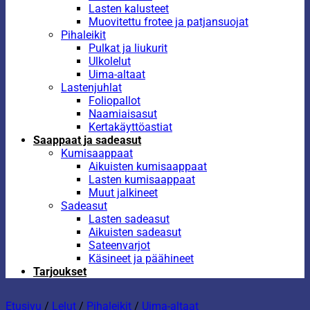
Lasten kalusteet
Muovitettu frotee ja patjansuojat
Pihaleikit
Pulkat ja liukurit
Ulkolelut
Uima-altaat
Lastenjuhlat
Foliopallot
Naamiaisasut
Kertakäyttöastiat
Saappaat ja sadeasut
Kumisaappaat
Aikuisten kumisaappaat
Lasten kumisaappaat
Muut jalkineet
Sadeasut
Lasten sadeasut
Aikuisten sadeasut
Sateenvarjot
Käsineet ja päähineet
Tarjoukset
Etusivu
/
Lelut
/
Pihaleikit
/
Uima-altaat