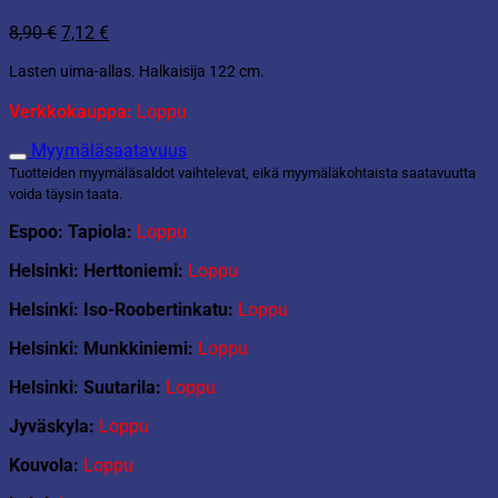
Alkuperäinen
Nykyinen
8,90
€
7,12
€
hinta
hinta
Lasten uima-allas. Halkaisija 122 cm.
oli:
on:
8,90 €.
7,12 €.
Verkkokauppa:
Loppu
Myymäläsaatavuus
Tuotteiden myymäläsaldot vaihtelevat, eikä myymäläkohtaista saatavuutta
voida täysin taata.
Espoo: Tapiola:
Loppu
Helsinki: Herttoniemi:
Loppu
Helsinki: Iso-Roobertinkatu:
Loppu
Helsinki: Munkkiniemi:
Loppu
Helsinki: Suutarila:
Loppu
Jyväskyla:
Loppu
Kouvola:
Loppu