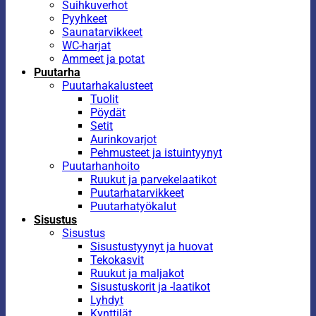
Suihkuverhot
Pyyhkeet
Saunatarvikkeet
WC-harjat
Ammeet ja potat
Puutarha
Puutarhakalusteet
Tuolit
Pöydät
Setit
Aurinkovarjot
Pehmusteet ja istuintyynyt
Puutarhanhoito
Ruukut ja parvekelaatikot
Puutarhatarvikkeet
Puutarhatyökalut
Sisustus
Sisustus
Sisustustyynyt ja huovat
Tekokasvit
Ruukut ja maljakot
Sisustuskorit ja -laatikot
Lyhdyt
Kynttilät