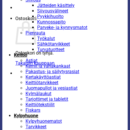
Jätteiden käsittely
Siivousvälineet
Pyykkihuolto
Ostoskori
Kunnossapito
Parveke- ja kynnysmatot
Pienrauta
Työkalut
Sähkötarvikkeet
Turvatuotteet
Ostoskori on tyhjä.
Keittiö
Astiat
Takaisin kauppaan
Kernit ja vahakankaat
Pakastus- ja säilytysrasiat
Kertakäyttöastiat
Keittiötarvikkeet
Juomapullot ja vesiastiat
Kylmälaukut
Tarjottimet ja tabletit
Keittiötekstiilit
Fiskars
Kylpyhuone
Kylpyhuonematot
Tarvikkeet