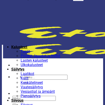
Kalusteet
Tuolit
Pöydät, lipastot ja hyllyt
Lasten kalusteet
Ulkokalusteet
Säilytys
Laatikot
Etsi:
Korit
Kenkätelineet
Vaatesäilytys
Vesiastiat ja ämpärit
Piensäilytys
Etsi:
Siivous
Siivous