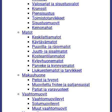
Valosarjat ja sisustusvalot
Kranssit
Piensisustus
Toimistotarvikkeet
Sisustusmuovit
Keinonahat
Matot
Keskilattiamatot
Käytävämatot
Puuvilla- ja räsymatot
Juutti- ja sisalmatot
Kosteantilanmatot
Kylpyhuonematot
Parveke ja kynnysmatot
Liukuestematot ja tarvikkeet
Makuuhuone
Peitot ja tyynyt
Muovitettu frotee ja patjansuojat
Patjat ja varavuoteet
Vaahtomuovit
Vaahtomuovilevyt
Solumuovilevyt
Muut vaahtomuovit