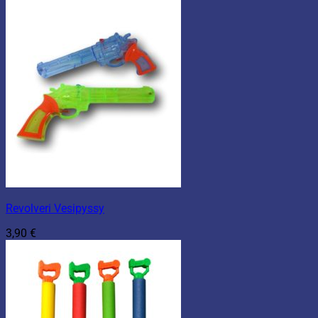
oli:
on:
19,90 €.
15,92 €.
Revolveri Vesipyssy
3,90
€