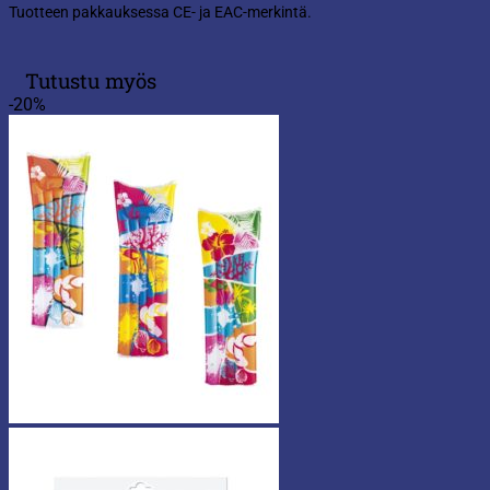
Tuotteen pakkauksessa CE- ja EAC-merkintä.
Tutustu myös
-20%