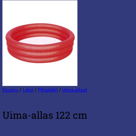
Etusivu
/
Lelut
/
Pihaleikit
/
Uima-altaat
Uima-allas 122 cm