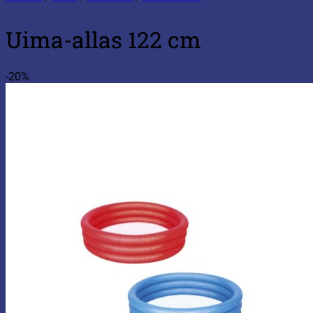
Uima-allas 122 cm
-20%