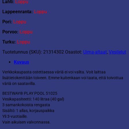
Lahti:
Loppu
Lappeenranta:
Loppu
Pori:
Loppu
Porvoo:
Loppu
Turku:
Loppu
Tuotetunnus (SKU):
21314302
Osastot:
Uima-altaat
,
Vesilelut
Kuvaus
Verkkokaupasta ostettaessa väriä ei voi valita. Voit laittaa
lisätietokenttään toiveen. Emme kuitenkaan voi taata, että toivottua
väriä on saatavilla.
BESTWAY® PLAY POOL 51025
Vesikapasiteetti: 140 litraa (40 gal)
3 samankokoista rengasta
Sisältö: 1 allas, korjauspaikka
Yli 3-vuotiaille.
Vain aikuisen valvonnassa.