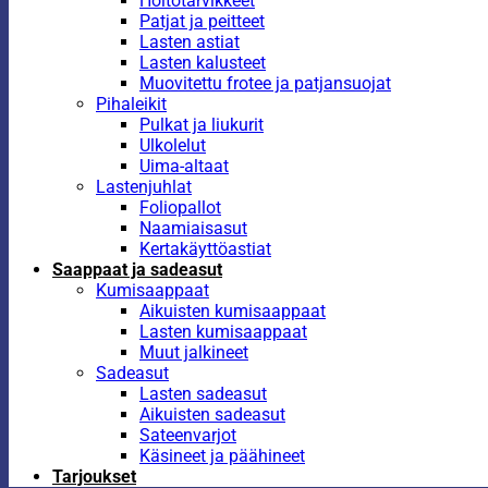
Hoitotarvikkeet
Patjat ja peitteet
Lasten astiat
Lasten kalusteet
Muovitettu frotee ja patjansuojat
Pihaleikit
Pulkat ja liukurit
Ulkolelut
Uima-altaat
Lastenjuhlat
Foliopallot
Naamiaisasut
Kertakäyttöastiat
Saappaat ja sadeasut
Kumisaappaat
Aikuisten kumisaappaat
Lasten kumisaappaat
Muut jalkineet
Sadeasut
Lasten sadeasut
Aikuisten sadeasut
Sateenvarjot
Käsineet ja päähineet
Tarjoukset