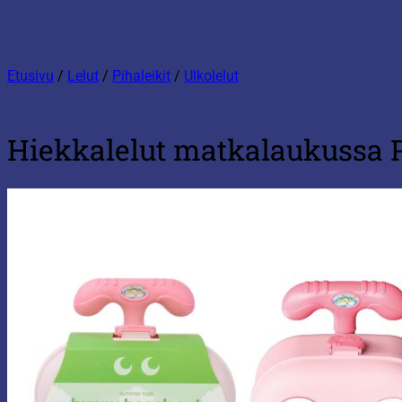
Etusivu
/
Lelut
/
Pihaleikit
/
Ulkolelut
Hiekkalelut matkalaukussa 