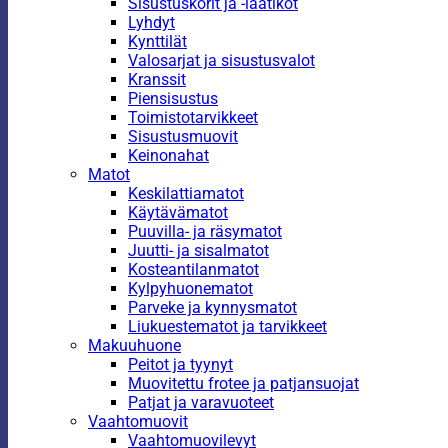
Sisustuskorit ja -laatikot
Lyhdyt
Kynttilät
Valosarjat ja sisustusvalot
Kranssit
Piensisustus
Toimistotarvikkeet
Sisustusmuovit
Keinonahat
Matot
Keskilattiamatot
Käytävämatot
Puuvilla- ja räsymatot
Juutti- ja sisalmatot
Kosteantilanmatot
Kylpyhuonematot
Parveke ja kynnysmatot
Liukuestematot ja tarvikkeet
Makuuhuone
Peitot ja tyynyt
Muovitettu frotee ja patjansuojat
Patjat ja varavuoteet
Vaahtomuovit
Vaahtomuovilevyt