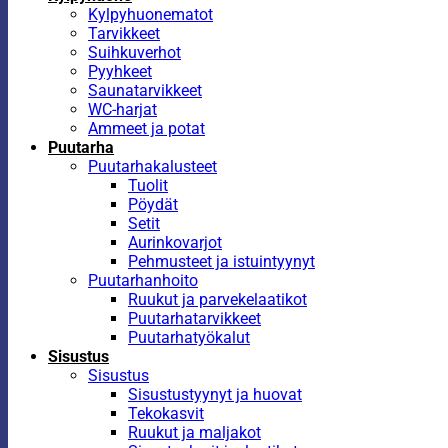
Kylpyhuonematot
Tarvikkeet
Suihkuverhot
Pyyhkeet
Saunatarvikkeet
WC-harjat
Ammeet ja potat
Puutarha
Puutarhakalusteet
Tuolit
Pöydät
Setit
Aurinkovarjot
Pehmusteet ja istuintyynyt
Puutarhanhoito
Ruukut ja parvekelaatikot
Puutarhatarvikkeet
Puutarhatyökalut
Sisustus
Sisustus
Sisustustyynyt ja huovat
Tekokasvit
Ruukut ja maljakot