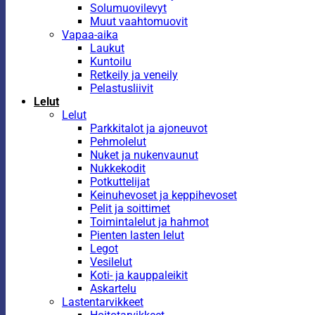
Solumuovilevyt
Muut vaahtomuovit
Vapaa-aika
Laukut
Kuntoilu
Retkeily ja veneily
Pelastusliivit
Lelut
Lelut
Parkkitalot ja ajoneuvot
Pehmolelut
Nuket ja nukenvaunut
Nukkekodit
Potkuttelijat
Keinuhevoset ja keppihevoset
Pelit ja soittimet
Toimintalelut ja hahmot
Pienten lasten lelut
Legot
Vesilelut
Koti- ja kauppaleikit
Askartelu
Lastentarvikkeet