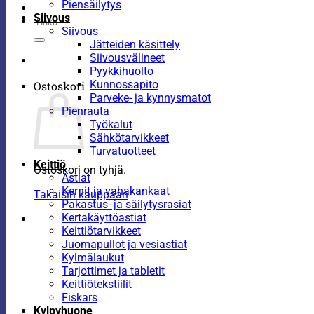
Piensäilytys
Siivous
Etsi:
Siivous
Jätteiden käsittely
Siivousvälineet
Pyykkihuolto
Kunnossapito
Ostoskori
Parveke- ja kynnysmatot
Pienrauta
Työkalut
Sähkötarvikkeet
Turvatuotteet
Keittiö
Ostoskori on tyhjä.
Astiat
Kernit ja vahakankaat
Takaisin kauppaan
Pakastus- ja säilytysrasiat
Kertakäyttöastiat
Keittiötarvikkeet
Juomapullot ja vesiastiat
Kylmälaukut
Tarjottimet ja tabletit
Keittiötekstiilit
Fiskars
Kylpyhuone