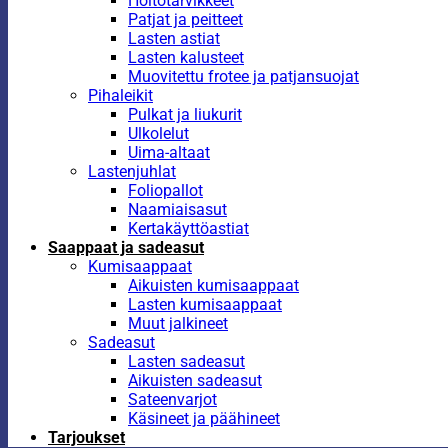
Hoitotarvikkeet
Patjat ja peitteet
Lasten astiat
Lasten kalusteet
Muovitettu frotee ja patjansuojat
Pihaleikit
Pulkat ja liukurit
Ulkolelut
Uima-altaat
Lastenjuhlat
Foliopallot
Naamiaisasut
Kertakäyttöastiat
Saappaat ja sadeasut
Kumisaappaat
Aikuisten kumisaappaat
Lasten kumisaappaat
Muut jalkineet
Sadeasut
Lasten sadeasut
Aikuisten sadeasut
Sateenvarjot
Käsineet ja päähineet
Tarjoukset