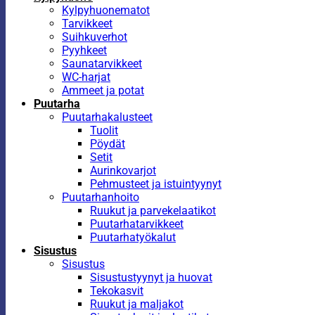
Kylpyhuonematot
Tarvikkeet
Suihkuverhot
Pyyhkeet
Saunatarvikkeet
WC-harjat
Ammeet ja potat
Puutarha
Puutarhakalusteet
Tuolit
Pöydät
Setit
Aurinkovarjot
Pehmusteet ja istuintyynyt
Puutarhanhoito
Ruukut ja parvekelaatikot
Puutarhatarvikkeet
Puutarhatyökalut
Sisustus
Sisustus
Sisustustyynyt ja huovat
Tekokasvit
Ruukut ja maljakot