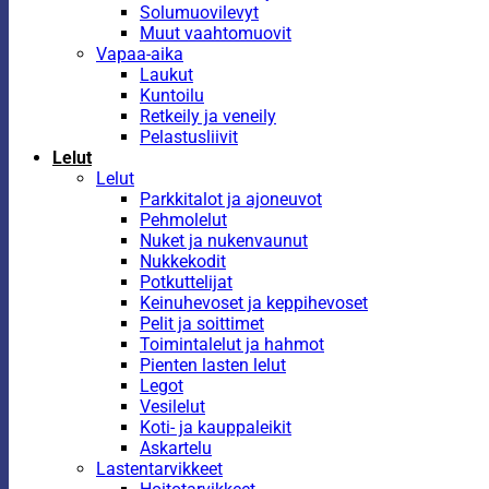
Solumuovilevyt
Muut vaahtomuovit
Vapaa-aika
Laukut
Kuntoilu
Retkeily ja veneily
Pelastusliivit
Lelut
Lelut
Parkkitalot ja ajoneuvot
Pehmolelut
Nuket ja nukenvaunut
Nukkekodit
Potkuttelijat
Keinuhevoset ja keppihevoset
Pelit ja soittimet
Toimintalelut ja hahmot
Pienten lasten lelut
Legot
Vesilelut
Koti- ja kauppaleikit
Askartelu
Lastentarvikkeet