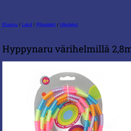
Etusivu
/
Lelut
/
Pihaleikit
/
Ulkolelut
Hyppynaru värihelmillä 2,8