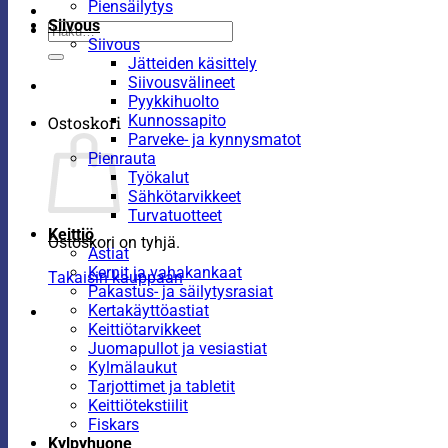
Piensäilytys
Siivous
Etsi:
Siivous
Jätteiden käsittely
Siivousvälineet
Pyykkihuolto
Kunnossapito
Ostoskori
Parveke- ja kynnysmatot
Pienrauta
Työkalut
Sähkötarvikkeet
Turvatuotteet
Keittiö
Ostoskori on tyhjä.
Astiat
Kernit ja vahakankaat
Takaisin kauppaan
Pakastus- ja säilytysrasiat
Kertakäyttöastiat
Keittiötarvikkeet
Juomapullot ja vesiastiat
Kylmälaukut
Tarjottimet ja tabletit
Keittiötekstiilit
Fiskars
Kylpyhuone