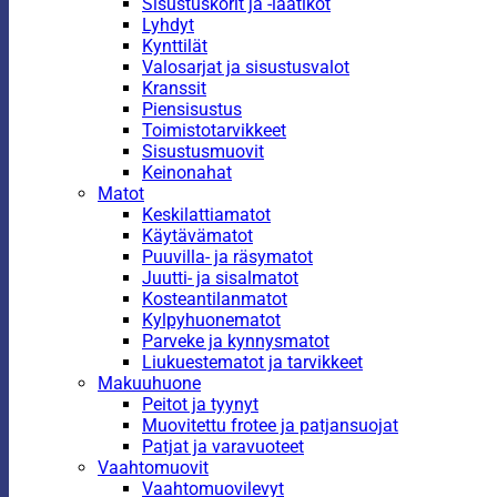
Sisustuskorit ja -laatikot
Lyhdyt
Kynttilät
Valosarjat ja sisustusvalot
Kranssit
Piensisustus
Toimistotarvikkeet
Sisustusmuovit
Keinonahat
Matot
Keskilattiamatot
Käytävämatot
Puuvilla- ja räsymatot
Juutti- ja sisalmatot
Kosteantilanmatot
Kylpyhuonematot
Parveke ja kynnysmatot
Liukuestematot ja tarvikkeet
Makuuhuone
Peitot ja tyynyt
Muovitettu frotee ja patjansuojat
Patjat ja varavuoteet
Vaahtomuovit
Vaahtomuovilevyt