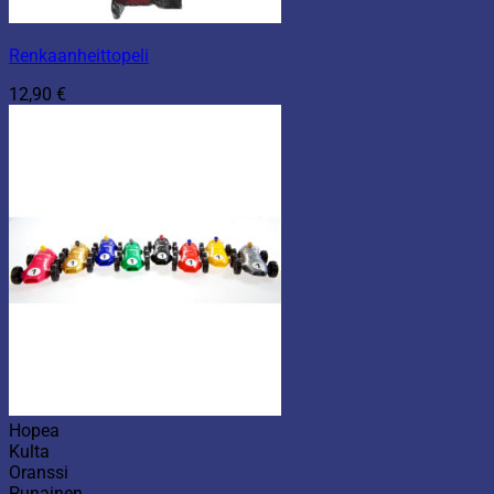
Renkaanheittopeli
12,90
€
Hopea
Kulta
Oranssi
Punainen