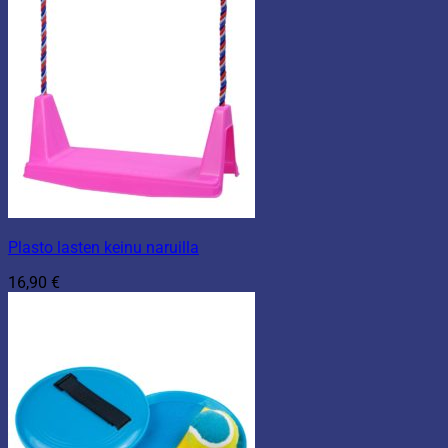
Plasto lasten keinu naruilla
16,90
€