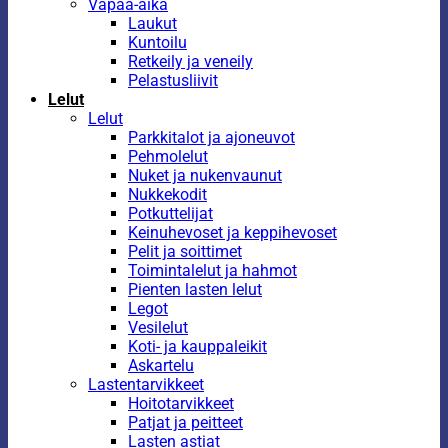
Vapaa-aika
Laukut
Kuntoilu
Retkeily ja veneily
Pelastusliivit
Lelut
Lelut
Parkkitalot ja ajoneuvot
Pehmolelut
Nuket ja nukenvaunut
Nukkekodit
Potkuttelijat
Keinuhevoset ja keppihevoset
Pelit ja soittimet
Toimintalelut ja hahmot
Pienten lasten lelut
Legot
Vesilelut
Koti- ja kauppaleikit
Askartelu
Lastentarvikkeet
Hoitotarvikkeet
Patjat ja peitteet
Lasten astiat