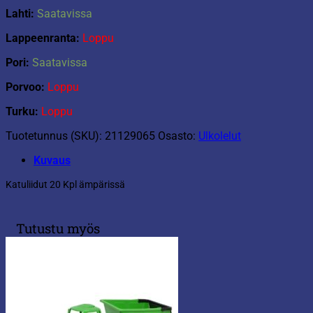
Lahti:
Saatavissa
Lappeenranta:
Loppu
Pori:
Saatavissa
Porvoo:
Loppu
Turku:
Loppu
Tuotetunnus (SKU):
21129065
Osasto:
Ulkolelut
Kuvaus
Katuliidut 20 Kpl ämpärissä
Tutustu myös