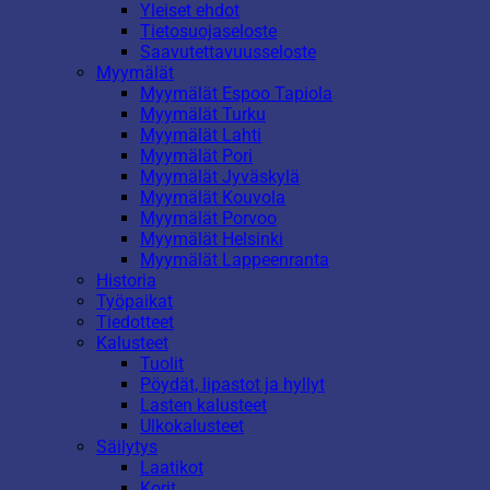
Yleiset ehdot
Tietosuojaseloste
Saavutettavuusseloste
Myymälät
Myymälät Espoo Tapiola
Myymälät Turku
Myymälät Lahti
Myymälät Pori
Myymälät Jyväskylä
Myymälät Kouvola
Myymälät Porvoo
Myymälät Helsinki
Myymälät Lappeenranta
Historia
Työpaikat
Tiedotteet
Kalusteet
Tuolit
Pöydät, lipastot ja hyllyt
Lasten kalusteet
Ulkokalusteet
Säilytys
Laatikot
Korit