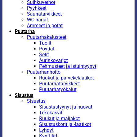
Suihkuverhot
Pyyhkeet
Saunatarvikkeet
WC-harjat
Ammeet ja potat
Puutarha
Puutarhakalusteet
Tuolit
Pöydät
Setit
Aurinkovarjot
Pehmusteet ja istuintyynyt
Puutarhanhoito
Ruukut ja parvekelaatikot
Puutarhatarvikkeet
Puutarhatyökalut
Sisustus
Sisustus
Sisustustyynyt ja huovat
Tekokasvit
Ruukut ja maljakot
Sisustuskorit ja -laatikot
Lyhdyt
Kynttilät