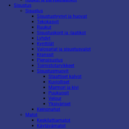
Sisustus
Sisustus
Sisustustyynyt ja huovat
Tekokasvit
Ruukut
Sisustuskorit ja -laatikot
Lyhdyt
Kynttilät
Valosarjat ja sisustusvalot
Kranssit
Piensisustus
Toimistotarvikkeet
Sisustusmuovit
Staattiset kalvot
Kuviolliset
Marmori ja kivi
Puukuosit
Velour
Yksiväriset
Keinonahat
Matot
Keskilattiamatot
Käytävämatot