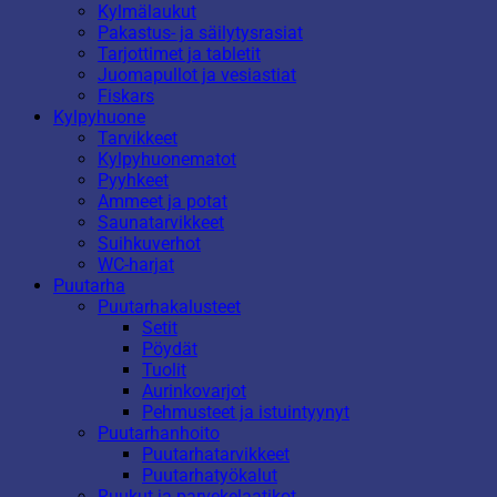
Kylmälaukut
Pakastus- ja säilytysrasiat
Tarjottimet ja tabletit
Juomapullot ja vesiastiat
Fiskars
Kylpyhuone
Tarvikkeet
Kylpyhuonematot
Pyyhkeet
Ammeet ja potat
Saunatarvikkeet
Suihkuverhot
WC-harjat
Puutarha
Puutarhakalusteet
Setit
Pöydät
Tuolit
Aurinkovarjot
Pehmusteet ja istuintyynyt
Puutarhanhoito
Puutarhatarvikkeet
Puutarhatyökalut
Ruukut ja parvekelaatikot