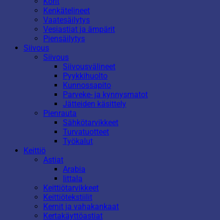
Korit
Kenkätelineet
Vaatesäilytys
Vesiastiat ja ämpärit
Piensäilytys
Siivous
Siivous
Siivousvälineet
Pyykkihuolto
Kunnossapito
Parveke- ja kynnysmatot
Jätteiden käsittely
Pienrauta
Sähkötarvikkeet
Turvatuotteet
Työkalut
Keittiö
Astiat
Arabia
Iittala
Keittiötarvikkeet
Keittiötekstiilit
Kernit ja vahakankaat
Kertakäyttöastiat