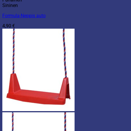
Sininen
Formula-Neppis auto
4,90
€