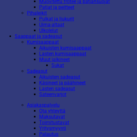
Muovitettu frotee ja patjansuojat
Patjat ja peitteet
Pihaleikit
Pulkat ja liukurit
Uima-altaat
Ulkolelut
Saappaat ja sadeasut
Kumisaappaat
Aikuisten kumisaappaat
Lasten kumisaappaat
Muut jalkineet
Sukat
Sadeasut
Aikuisten sadeasut
Käsineet ja päähineet
Lasten sadeasut
Sateenvarjot
Asiakaspalvelu
Ota yhteyttä
Maksutavat
Toimitustavat
Yritysmyynti
Palautus