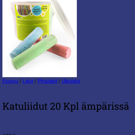
Etusivu
/
Lelut
/
Pihaleikit
/
Ulkolelut
Katuliidut 20 Kpl ämpärissä