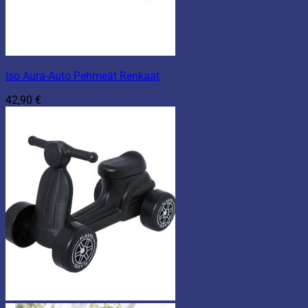
Iso Aura-Auto Pehmeät Renkaat
42,90
€