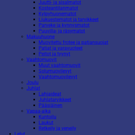
Juutti- ja sisalmatot
Kosteantilanmatot
Kylpyhuonematot
Liukuestematot ja tarvikkeet
Parveke ja kynnysmatot
Puuvilla- ja räsymatot
Makuuhuone
Muovitettu frotee ja patjansuojat
Patjat ja varavuoteet
Peitot ja tyynyt
Vaahtomuovit
Muut vaahtomuovit
Solumuovilevyt
Vaahtomuovilevyt
Joulu
Juhlat
Lahjaideat
Juhlatarvikkeet
Pääsiäinen
Vapaa-aika
Kuntoilu
Laukut
Retkeily ja veneily
Lelut