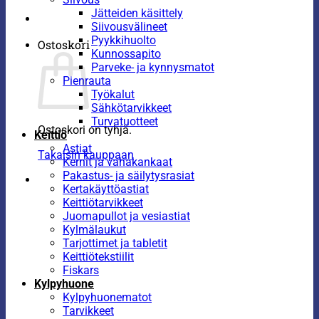
Jätteiden käsittely
Siivousvälineet
Pyykkihuolto
Ostoskori
Kunnossapito
Parveke- ja kynnysmatot
Pienrauta
Työkalut
Sähkötarvikkeet
Turvatuotteet
Ostoskori on tyhjä.
Keittiö
Astiat
Takaisin kauppaan
Kernit ja vahakankaat
Pakastus- ja säilytysrasiat
Kertakäyttöastiat
Keittiötarvikkeet
Juomapullot ja vesiastiat
Kylmälaukut
Tarjottimet ja tabletit
Keittiötekstiilit
Fiskars
Kylpyhuone
Kylpyhuonematot
Tarvikkeet