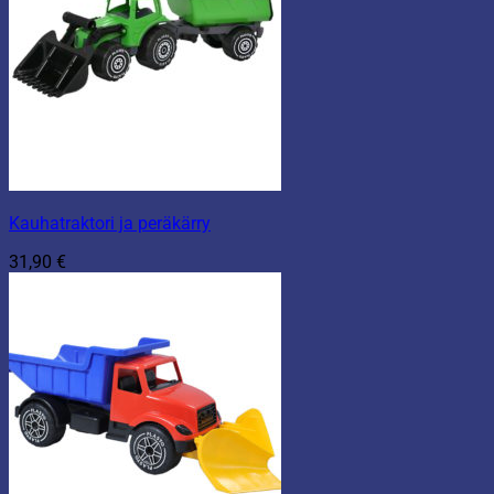
Kauhatraktori ja peräkärry
31,90
€