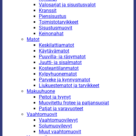
Valosarjat ja sisustusvalot
Kranssit
Piensisustus
Toimistotarvikkeet
Sisustusmuovit
Keinonahat
Matot
Keskilattiamatot
Käytävämatot
Puuvilla- ja räsymatot
Juutti- ja sisalmatot
Kosteantilanmatot
Kylpyhuonematot
Parveke ja kynnysmatot
Liukuestematot ja tarvikkeet
Makuuhuone
Peitot ja tyynyt
Muovitettu frotee ja patjansuojat
Patjat ja varavuoteet
Vaahtomuovit
Vaahtomuovilevyt
Solumuovilevyt
Muut vaahtomuovit