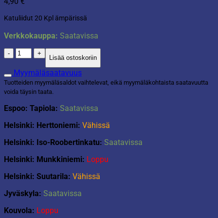
4,90
€
Katuliidut 20 Kpl ämpärissä
Verkkokauppa:
Saatavissa
Katuliidut
Lisää ostoskoriin
20
Kpl
Myymäläsaatavuus
ämpärissä
Tuotteiden myymäläsaldot vaihtelevat, eikä myymäläkohtaista saatavuutta
määrä
voida täysin taata.
Espoo: Tapiola:
Saatavissa
Helsinki: Herttoniemi:
Vähissä
Helsinki: Iso-Roobertinkatu:
Saatavissa
Helsinki: Munkkiniemi:
Loppu
Helsinki: Suutarila:
Vähissä
Jyväskyla:
Saatavissa
Kouvola:
Loppu