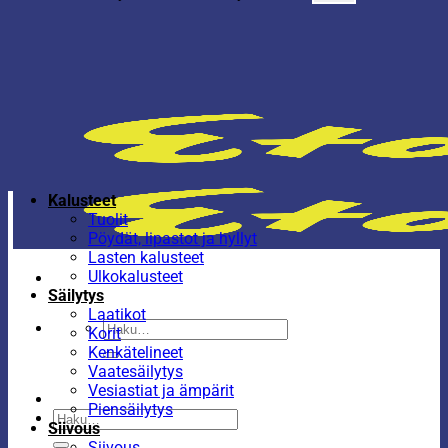
Kalusteet
Tuolit
Pöydät, lipastot ja hyllyt
Lasten kalusteet
Ulkokalusteet
Säilytys
Laatikot
Etsi:
Korit
Kenkätelineet
Vaatesäilytys
Vesiastiat ja ämpärit
Piensäilytys
Etsi:
Siivous
Siivous