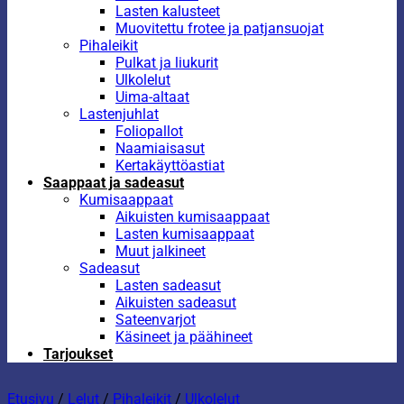
Lasten kalusteet
Muovitettu frotee ja patjansuojat
Pihaleikit
Pulkat ja liukurit
Ulkolelut
Uima-altaat
Lastenjuhlat
Foliopallot
Naamiaisasut
Kertakäyttöastiat
Saappaat ja sadeasut
Kumisaappaat
Aikuisten kumisaappaat
Lasten kumisaappaat
Muut jalkineet
Sadeasut
Lasten sadeasut
Aikuisten sadeasut
Sateenvarjot
Käsineet ja päähineet
Tarjoukset
Etusivu
/
Lelut
/
Pihaleikit
/
Ulkolelut