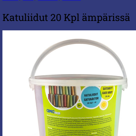
Katuliidut 20 Kpl ämpärissä