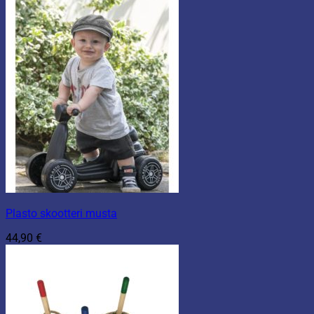
Plasto skootteri musta
44,90
€