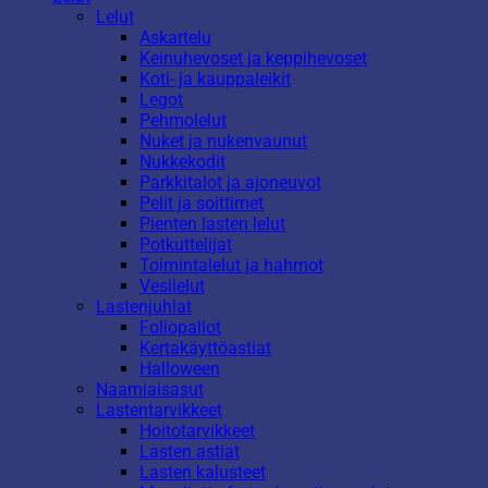
Lelut
Askartelu
Keinuhevoset ja keppihevoset
Koti- ja kauppaleikit
Legot
Pehmolelut
Nuket ja nukenvaunut
Nukkekodit
Parkkitalot ja ajoneuvot
Pelit ja soittimet
Pienten lasten lelut
Potkuttelijat
Toimintalelut ja hahmot
Vesilelut
Lastenjuhlat
Foliopallot
Kertakäyttöastiat
Halloween
Naamiaisasut
Lastentarvikkeet
Hoitotarvikkeet
Lasten astiat
Lasten kalusteet