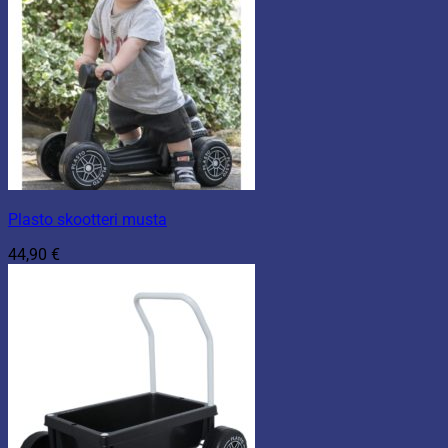
Plasto skootteri musta
44,90
€