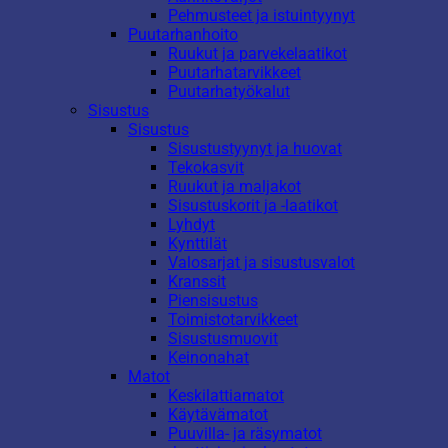
Pehmusteet ja istuintyynyt
Puutarhanhoito
Ruukut ja parvekelaatikot
Puutarhatarvikkeet
Puutarhatyökalut
Sisustus
Sisustus
Sisustustyynyt ja huovat
Tekokasvit
Ruukut ja maljakot
Sisustuskorit ja -laatikot
Lyhdyt
Kynttilät
Valosarjat ja sisustusvalot
Kranssit
Piensisustus
Toimistotarvikkeet
Sisustusmuovit
Keinonahat
Matot
Keskilattiamatot
Käytävämatot
Puuvilla- ja räsymatot