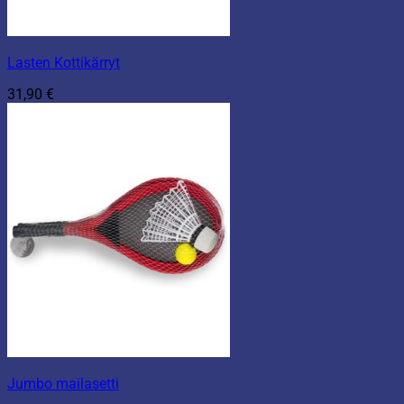
Lasten Kottikärryt
31,90
€
Jumbo mailasetti