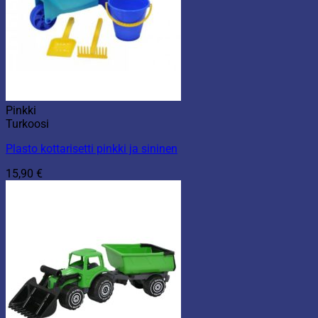
Pinkki
Turkoosi
Plasto kottarisetti pinkki ja sininen
15,90
€