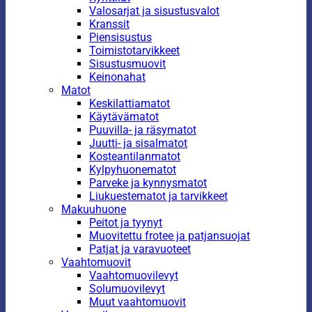
Valosarjat ja sisustusvalot
Kranssit
Piensisustus
Toimistotarvikkeet
Sisustusmuovit
Keinonahat
Matot
Keskilattiamatot
Käytävämatot
Puuvilla- ja räsymatot
Juutti- ja sisalmatot
Kosteantilanmatot
Kylpyhuonematot
Parveke ja kynnysmatot
Liukuestematot ja tarvikkeet
Makuuhuone
Peitot ja tyynyt
Muovitettu frotee ja patjansuojat
Patjat ja varavuoteet
Vaahtomuovit
Vaahtomuovilevyt
Solumuovilevyt
Muut vaahtomuovit