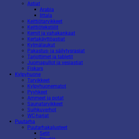
Astiat
Arabia
Iittala
Keittiötarvikkeet
Keittiötekstiilit
Kernit ja vahakankaat
Kertakäyttöastiat
Kylmälaukut
Pakastus- ja säilytysrasiat
Tarjottimet ja tabletit
Juomapullot ja vesiastiat
Fiskars
Kylpyhuone
Tarvikkeet
Kylpyhuonematot
Pyyhkeet
Ammeet ja potat
Saunatarvikkeet
Suihkuverhot
WC-harjat
Puutarha
Puutarhakalusteet
Setit