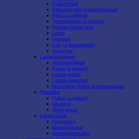
Potkuttelijat
Keinuhevoset ja keppihevoset
Pelit ja soittimet
Toimintalelut ja hahmot
Pienten lasten lelut
Legot
Vesilelut
Koti- ja kauppaleikit
Askartelu
Lastentarvikkeet
Hoitotarvikkeet
Patjat ja peitteet
Lasten astiat
Lasten kalusteet
Muovitettu frotee ja patjansuojat
Pihaleikit
Pulkat ja liukurit
Ulkolelut
Uima-altaat
Lastenjuhlat
Foliopallot
Naamiaisasut
Kertakäyttöastiat