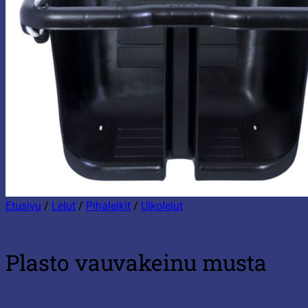
Etusivu
/
Lelut
/
Pihaleikit
/
Ulkolelut
Plasto vauvakeinu musta