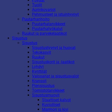
Pöydät
Tuolit
Aurinkovarjot
Pehmusteet ja istuintyynyt
Puutarhanhoito
Puutarhatarvikkeet
Puutarhatyökalut
Ruukut ja parvekelaatikot
Sisustus
Sisustus
Sisustustyynyt ja huovat
Tekokasvit
Ruukut
Sisustuskorit ja -laatikot
Lyhdyt
Kynttilät
Valosarjat ja sisustusvalot
Kranssit
Piensisustus
Toimistotarvikkeet
Sisustusmuovit
Staattiset kalvot
Kuviolliset
Marmori ja kivi