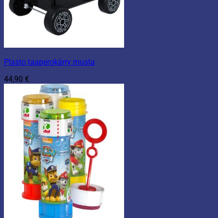
Plasto taaperokärry musta
44,90
€