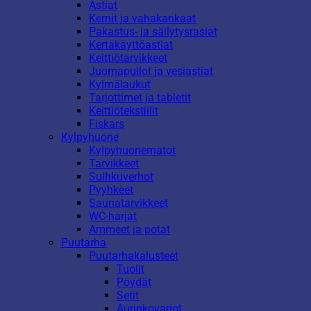
Astiat
Kernit ja vahakankaat
Pakastus- ja säilytysrasiat
Kertakäyttöastiat
Keittiötarvikkeet
Juomapullot ja vesiastiat
Kylmälaukut
Tarjottimet ja tabletit
Keittiötekstiilit
Fiskars
Kylpyhuone
Kylpyhuonematot
Tarvikkeet
Suihkuverhot
Pyyhkeet
Saunatarvikkeet
WC-harjat
Ammeet ja potat
Puutarha
Puutarhakalusteet
Tuolit
Pöydät
Setit
Aurinkovarjot