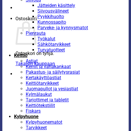
Jätteiden käsittely
Siivousvälineet
Pyykkihuolto
Ostoskori
Kunnossapito
Parveke- ja kynnysmatot
Pienrauta
Työkalut
Sähkötarvikkeet
Turvatuotteet
Ostoskori on tyhjä.
Keittiö
Astiat
Takaisin kauppaan
Kernit ja vahakankaat
Pakastus- ja säilytysrasiat
Kertakäyttöastiat
Keittiötarvikkeet
Juomapullot ja vesiastiat
Kylmälaukut
Tarjottimet ja tabletit
Keittiötekstiilit
Fiskars
Kylpyhuone
Kylpyhuonematot
Tarvikkeet