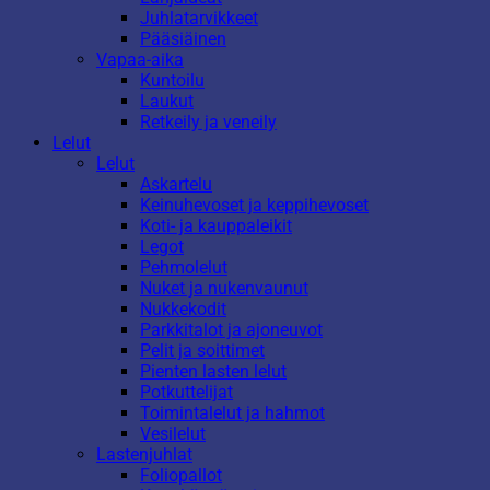
Juhlatarvikkeet
Pääsiäinen
Vapaa-aika
Kuntoilu
Laukut
Retkeily ja veneily
Lelut
Lelut
Askartelu
Keinuhevoset ja keppihevoset
Koti- ja kauppaleikit
Legot
Pehmolelut
Nuket ja nukenvaunut
Nukkekodit
Parkkitalot ja ajoneuvot
Pelit ja soittimet
Pienten lasten lelut
Potkuttelijat
Toimintalelut ja hahmot
Vesilelut
Lastenjuhlat
Foliopallot