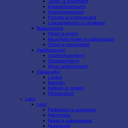
Juutti- ja sisalmatot
Kosteantilanmatot
Kylpyhuonematot
Parveke ja kynnysmatot
Liukuestematot ja tarvikkeet
Makuuhuone
Peitot ja tyynyt
Muovitettu frotee ja patjansuojat
Patjat ja varavuoteet
Vaahtomuovit
Vaahtomuovilevyt
Solumuovilevyt
Muut vaahtomuovit
Vapaa-aika
Laukut
Kuntoilu
Retkeily ja veneily
Pelastusliivit
Lelut
Lelut
Parkkitalot ja ajoneuvot
Pehmolelut
Nuket ja nukenvaunut
Nukkekodit