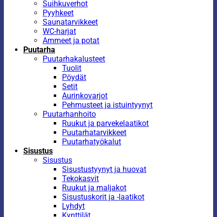
Suihkuverhot
Pyyhkeet
Saunatarvikkeet
WC-harjat
Ammeet ja potat
Puutarha
Puutarhakalusteet
Tuolit
Pöydät
Setit
Aurinkovarjot
Pehmusteet ja istuintyynyt
Puutarhanhoito
Ruukut ja parvekelaatikot
Puutarhatarvikkeet
Puutarhatyökalut
Sisustus
Sisustus
Sisustustyynyt ja huovat
Tekokasvit
Ruukut ja maljakot
Sisustuskorit ja -laatikot
Lyhdyt
Kynttilät