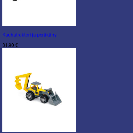
Kauhatraktori ja peräkärry
31,90
€