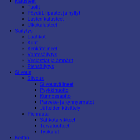
Kalusteet
Tuolit
Pöydät, lipastot ja hyllyt
Lasten kalusteet
Ulkokalusteet
Säilytys
Laatikot
Korit
Kenkätelineet
Vaatesäilytys
Vesiastiat ja ämpärit
Piensäilytys
Siivous
Siivous
Siivousvälineet
Pyykkihuolto
Kunnossapito
Parveke- ja kynnysmatot
Jätteiden käsittely
Pienrauta
Sähkötarvikkeet
Turvatuotteet
Työkalut
Keittiö