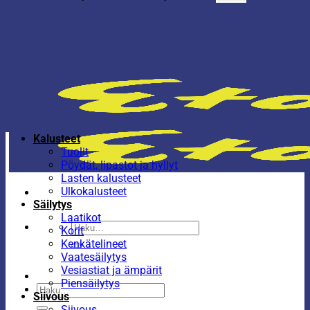
Kalusteet
Tuolit
Pöydät, lipastot ja hyllyt
Lasten kalusteet
Ulkokalusteet
Säilytys
Laatikot
Etsi:
Korit
Kenkätelineet
Vaatesäilytys
Vesiastiat ja ämpärit
Piensäilytys
Etsi:
Siivous
Siivous