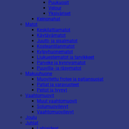
Puukuosit
Velour
Yksiväriset
Keinonahat
Matot
Keskilattiamatot
Käytävämatot
Juutti- ja sisalmatot
Kosteantilanmatot
Kylpyhuonematot
Liukuestematot ja tarvikkeet
Parveke ja kynnysmatot
Puuvilla- ja räsymatot
Makuuhuone
Muovitettu frotee ja patjansuojat
Patjat ja varavuoteet
Peitot ja tyynyt
Vaahtomuovit
Muut vaahtomuovit
Solumuovilevyt
Vaahtomuovilevyt
Joulu
Juhlat
Lahjaideat