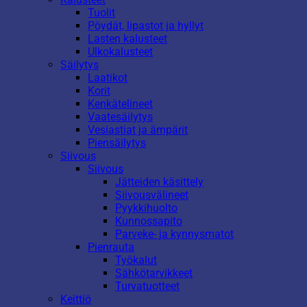
Tuolit
Pöydät, lipastot ja hyllyt
Lasten kalusteet
Ulkokalusteet
Säilytys
Laatikot
Korit
Kenkätelineet
Vaatesäilytys
Vesiastiat ja ämpärit
Piensäilytys
Siivous
Siivous
Jätteiden käsittely
Siivousvälineet
Pyykkihuolto
Kunnossapito
Parveke- ja kynnysmatot
Pienrauta
Työkalut
Sähkötarvikkeet
Turvatuotteet
Keittiö