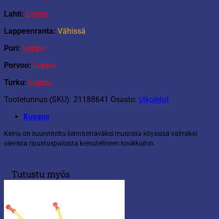
Lahti:
Loppu
Lappeenranta:
Vähissä
Pori:
Loppu
Porvoo:
Loppu
Turku:
Loppu
Tuotetunnus (SKU):
21188641
Osasto:
Ulkolelut
Kuvaus
Keinu on suunniteltu kiinnitettäväksi mustista köysissä valmiiksi
olevista ripustuspaloista keinutelineen koukkuihin.
Tutustu myös