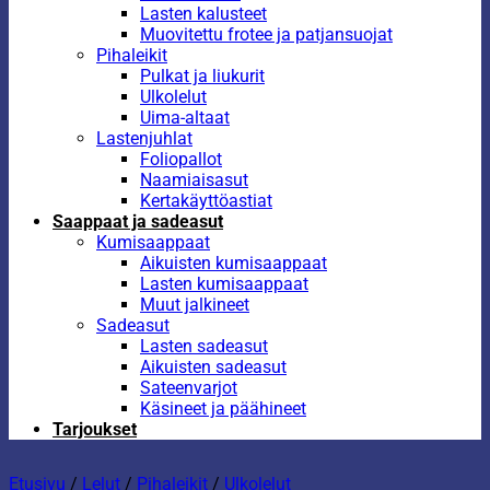
Lasten kalusteet
Muovitettu frotee ja patjansuojat
Pihaleikit
Pulkat ja liukurit
Ulkolelut
Uima-altaat
Lastenjuhlat
Foliopallot
Naamiaisasut
Kertakäyttöastiat
Saappaat ja sadeasut
Kumisaappaat
Aikuisten kumisaappaat
Lasten kumisaappaat
Muut jalkineet
Sadeasut
Lasten sadeasut
Aikuisten sadeasut
Sateenvarjot
Käsineet ja päähineet
Tarjoukset
Etusivu
/
Lelut
/
Pihaleikit
/
Ulkolelut