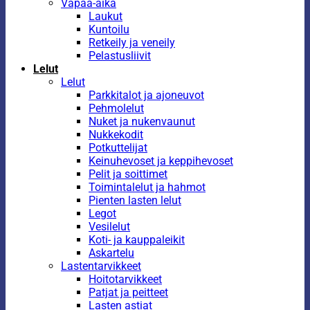
Vapaa-aika
Laukut
Kuntoilu
Retkeily ja veneily
Pelastusliivit
Lelut
Lelut
Parkkitalot ja ajoneuvot
Pehmolelut
Nuket ja nukenvaunut
Nukkekodit
Potkuttelijat
Keinuhevoset ja keppihevoset
Pelit ja soittimet
Toimintalelut ja hahmot
Pienten lasten lelut
Legot
Vesilelut
Koti- ja kauppaleikit
Askartelu
Lastentarvikkeet
Hoitotarvikkeet
Patjat ja peitteet
Lasten astiat