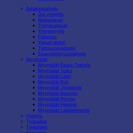
Asiakaspalvelu
Ota yhteyttä
Maksutavat
Toimitustavat
Yritysmyynti
Palautus
Yleiset ehdot
Tietosuojaseloste
Saavutettavuusseloste
Myymälät
Myymälät Espoo Tapiola
Myymälät Turku
Myymälät Lahti
Myymälät Pori
Myymälät Jyväskylä
Myymälät Kouvola
Myymälät Porvoo
Myymälät Helsinki
Myymälät Lappeenranta
Historia
Työpaikat
Tiedotteet
Kalusteet