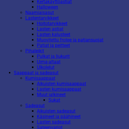
Kertakäyttöastiat
Halloween
Naamiaisasut
Lastentarvikkeet
Hoitotarvikkeet
Lasten astiat
Lasten kalusteet
Muovitettu frotee ja patjansuojat
Patjat ja peitteet
Pihaleikit
Pulkat ja liukurit
Uima-altaat
Ulkolelut
Saappaat ja sadeasut
Kumisaappaat
Aikuisten kumisaappaat
Lasten kumisaappaat
Muut jalkineet
Sukat
Sadeasut
Aikuisten sadeasut
Käsineet ja päähineet
Lasten sadeasut
Sateenvarjot