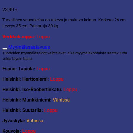
23,90
€
Turvallinen vauvakeinu on tukeva ja mukava keinua. Korkeus 26 cm.
Leveys 35 cm. Painoraja 30 kg.
Verkkokauppa:
Loppu
Myymäläsaatavuus
Tuotteiden myymäläsaldot vaihtelevat, eikä myymäläkohtaista saatavuutta
voida täysin taata.
Espoo: Tapiola:
Loppu
Helsinki: Herttoniemi:
Loppu
Helsinki: Iso-Roobertinkatu:
Loppu
Helsinki: Munkkiniemi:
Vähissä
Helsinki: Suutarila:
Loppu
Jyväskyla:
Vähissä
Kouvola:
Loppu