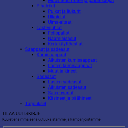
Muovitettu frotee ja patjansuojat
Pihaleikit
Pulkat ja liukurit
Ulkolelut
Uima-altaat
Lastenjuhlat
Foliopallot
Naamiaisasut
Kertakäyttöastiat
Saappaat ja sadeasut
Kumisaappaat
Aikuisten kumisaappaat
Lasten kumisaappaat
Muut jalkineet
Sadeasut
Lasten sadeasut
Aikuisten sadeasut
Sateenvarjot
Käsineet ja päähineet
Tarjoukset
TILAA UUTISKIRJE
Kuulet ensimmäisenä uutuuksistamme ja kampanjoistamme