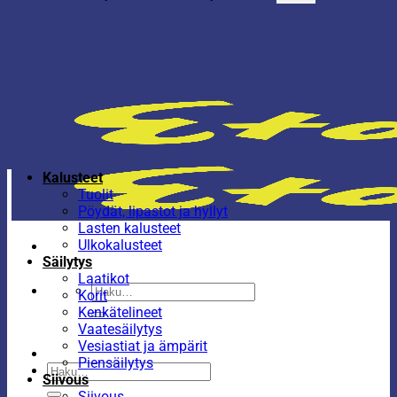
Kalusteet
Tuolit
Pöydät, lipastot ja hyllyt
Lasten kalusteet
Ulkokalusteet
Säilytys
Laatikot
Etsi:
Korit
Kenkätelineet
Vaatesäilytys
Vesiastiat ja ämpärit
Piensäilytys
Etsi:
Siivous
Siivous