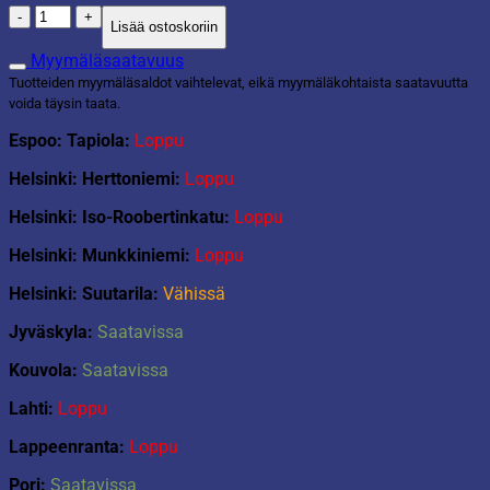
Pehmeä
Lisää ostoskoriin
eläinfrisbee
määrä
Myymäläsaatavuus
Tuotteiden myymäläsaldot vaihtelevat, eikä myymäläkohtaista saatavuutta
voida täysin taata.
Espoo: Tapiola:
Loppu
Helsinki: Herttoniemi:
Loppu
Helsinki: Iso-Roobertinkatu:
Loppu
Helsinki: Munkkiniemi:
Loppu
Helsinki: Suutarila:
Vähissä
Jyväskyla:
Saatavissa
Kouvola:
Saatavissa
Lahti:
Loppu
Lappeenranta:
Loppu
Pori:
Saatavissa