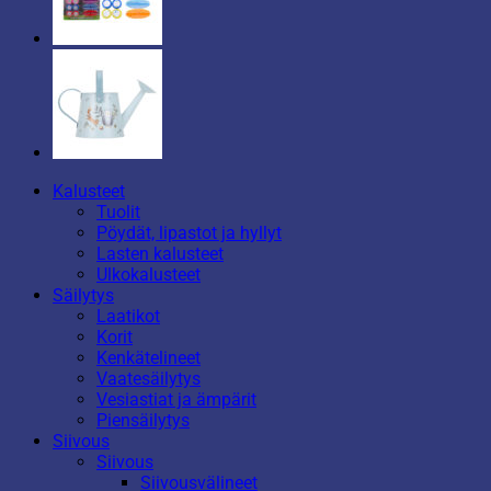
Kalusteet
Tuolit
Pöydät, lipastot ja hyllyt
Lasten kalusteet
Ulkokalusteet
Säilytys
Laatikot
Korit
Kenkätelineet
Vaatesäilytys
Vesiastiat ja ämpärit
Piensäilytys
Siivous
Siivous
Siivousvälineet