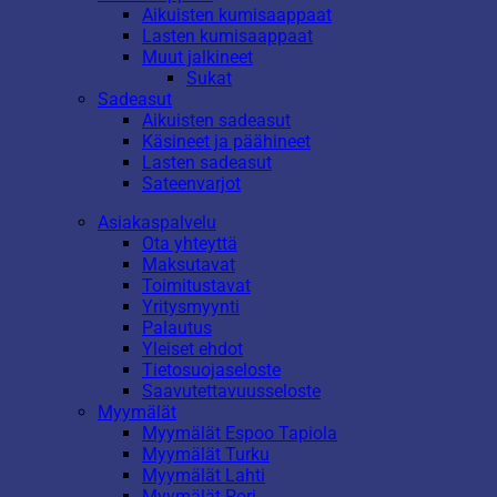
Aikuisten kumisaappaat
Lasten kumisaappaat
Muut jalkineet
Sukat
Sadeasut
Aikuisten sadeasut
Käsineet ja päähineet
Lasten sadeasut
Sateenvarjot
Asiakaspalvelu
Ota yhteyttä
Maksutavat
Toimitustavat
Yritysmyynti
Palautus
Yleiset ehdot
Tietosuojaseloste
Saavutettavuusseloste
Myymälät
Myymälät Espoo Tapiola
Myymälät Turku
Myymälät Lahti
Myymälät Pori