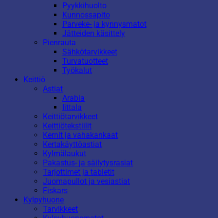
Pyykkihuolto
Kunnossapito
Parveke- ja kynnysmatot
Jätteiden käsittely
Pienrauta
Sähkötarvikkeet
Turvatuotteet
Työkalut
Keittiö
Astiat
Arabia
Iittala
Keittiötarvikkeet
Keittiötekstiilit
Kernit ja vahakankaat
Kertakäyttöastiat
Kylmälaukut
Pakastus- ja säilytysrasiat
Tarjottimet ja tabletit
Juomapullot ja vesiastiat
Fiskars
Kylpyhuone
Tarvikkeet