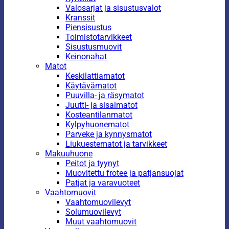
Valosarjat ja sisustusvalot
Kranssit
Piensisustus
Toimistotarvikkeet
Sisustusmuovit
Keinonahat
Matot
Keskilattiamatot
Käytävämatot
Puuvilla- ja räsymatot
Juutti- ja sisalmatot
Kosteantilanmatot
Kylpyhuonematot
Parveke ja kynnysmatot
Liukuestematot ja tarvikkeet
Makuuhuone
Peitot ja tyynyt
Muovitettu frotee ja patjansuojat
Patjat ja varavuoteet
Vaahtomuovit
Vaahtomuovilevyt
Solumuovilevyt
Muut vaahtomuovit