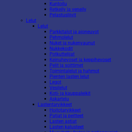
Kuntoilu
Retkeily ja veneily
Pelastusliivit
Lelut
Lelut
Parkkitalot ja ajoneuvot
Pehmolelut
Nuket ja nukenvaunut
Nukkekodit
Potkuttelijat
Keinuhevoset ja keppihevoset
Pelit ja soittimet
Toimintalelut ja hahmot
Pienten lasten lelut
Legot
Vesilelut
Koti- ja kauppaleikit
Askartelu
Lastentarvikkeet
Hoitotarvikkeet
Patjat ja peitteet
Lasten astiat
Lasten kalusteet