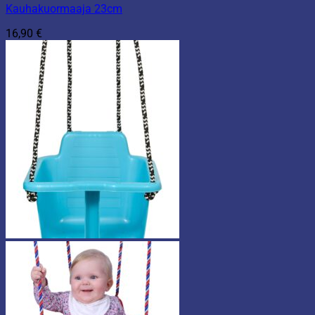
Kauhakuormaaja 23cm
16,90
€