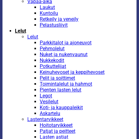
Vapaa-aika
Laukut
Kuntoilu
Retkeily ja veneily
Pelastusliivit
Lelut
Lelut
Parkkitalot ja ajoneuvot
Pehmolelut
Nuket ja nukenvaunut
Nukkekodit
Potkuttelijat
Keinuhevoset ja keppihevoset
Pelit ja soittimet
Toimintalelut ja hahmot
Pienten lasten lelut
Legot
Vesilelut
Koti- ja kauppaleikit
Askartelu
Lastentarvikkeet
Hoitotarvikkeet
Patjat ja peitteet
Lasten astiat