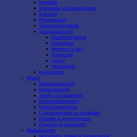
Kynttilät
Valosarjat ja sisustusvalot
Kranssit
Piensisustus
Toimistotarvikkeet
Sisustusmuovit
Staattiset kalvot
Kuviolliset
Marmori ja kivi
Puukuosit
Velour
Yksiväriset
Keinonahat
Matot
Keskilattiamatot
Käytävämatot
Juutti- ja sisalmatot
Kosteantilanmatot
Kylpyhuonematot
Liukuestematot ja tarvikkeet
Parveke ja kynnysmatot
Puuvilla- ja räsymatot
Makuuhuone
Muovitettu frotee ja patjansuojat