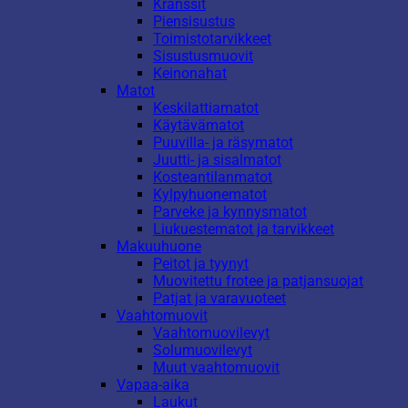
Kranssit
Piensisustus
Toimistotarvikkeet
Sisustusmuovit
Keinonahat
Matot
Keskilattiamatot
Käytävämatot
Puuvilla- ja räsymatot
Juutti- ja sisalmatot
Kosteantilanmatot
Kylpyhuonematot
Parveke ja kynnysmatot
Liukuestematot ja tarvikkeet
Makuuhuone
Peitot ja tyynyt
Muovitettu frotee ja patjansuojat
Patjat ja varavuoteet
Vaahtomuovit
Vaahtomuovilevyt
Solumuovilevyt
Muut vaahtomuovit
Vapaa-aika
Laukut