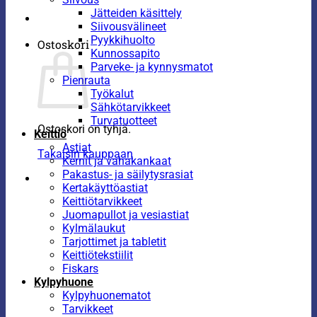
Jätteiden käsittely
Siivousvälineet
Pyykkihuolto
Ostoskori
Kunnossapito
Parveke- ja kynnysmatot
Pienrauta
Työkalut
Sähkötarvikkeet
Turvatuotteet
Ostoskori on tyhjä.
Keittiö
Astiat
Takaisin kauppaan
Kernit ja vahakankaat
Pakastus- ja säilytysrasiat
Kertakäyttöastiat
Keittiötarvikkeet
Juomapullot ja vesiastiat
Kylmälaukut
Tarjottimet ja tabletit
Keittiötekstiilit
Fiskars
Kylpyhuone
Kylpyhuonematot
Tarvikkeet