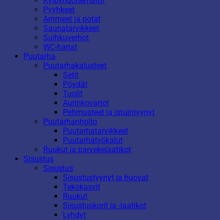
Kylpyhuonematot
Pyyhkeet
Ammeet ja potat
Saunatarvikkeet
Suihkuverhot
WC-harjat
Puutarha
Puutarhakalusteet
Setit
Pöydät
Tuolit
Aurinkovarjot
Pehmusteet ja istuintyynyt
Puutarhanhoito
Puutarhatarvikkeet
Puutarhatyökalut
Ruukut ja parvekelaatikot
Sisustus
Sisustus
Sisustustyynyt ja huovat
Tekokasvit
Ruukut
Sisustuskorit ja -laatikot
Lyhdyt