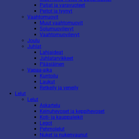
Patjat ja varavuoteet
Peitot ja tyynyt
Vaahtomuovit
Muut vaahtomuovit
Solumuovilevyt
Vaahtomuovilevyt
Joulu
Juhlat
Lahjaideat
Juhlatarvikkeet
Pääsiäinen
Vapaa-aika
Kuntoilu
Laukut
Retkeily ja veneily
Lelut
Lelut
Askartelu
Keinuhevoset ja keppihevoset
Koti- ja kauppaleikit
Legot
Pehmolelut
Nuket ja nukenvaunut