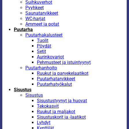
Suihkuverhot
Pyyhkeet
Saunatarvikkeet
WC-harjat
Ammeet ja potat
Puutarha
Puutarhakalusteet
Tuolit
Pöydät
Setit
Aurinkovarjot
Pehmusteet ja istuintyynyt
Puutarhanhoito
Ruukut ja parvekelaatikot
Puutarhatarvikkeet
Puutarhatyökalut
Sisustus
Sisustus
Sisustustyynyt ja huovat
Tekokasvit
Ruukut ja maljakot
Sisustuskorit ja -laatikot
Lyhdyt
Kynttilät