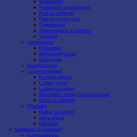
Nukkekodit
Parkkitalot ja ajoneuvot
Pelit ja soittimet
Pienten lasten lelut
Potkuttelijat
Toimintalelut ja hahmot
Vesilelut
Lastenjuhlat
Foliopallot
Kertakäyttöastiat
Halloween
Naamiaisasut
Lastentarvikkeet
Hoitotarvikkeet
Lasten astiat
Lasten kalusteet
Muovitettu frotee ja patjansuojat
Patjat ja peitteet
Pihaleikit
Pulkat ja liukurit
Uima-altaat
Ulkolelut
Saappaat ja sadeasut
Kumisaappaat