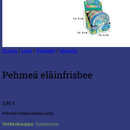
Etusivu
/
Lelut
/
Pihaleikit
/
Ulkolelut
Pehmeä eläinfrisbee
3,90
€
Pehmeä frisbee eläinkuviolla.
Verkkokauppa:
Saatavissa