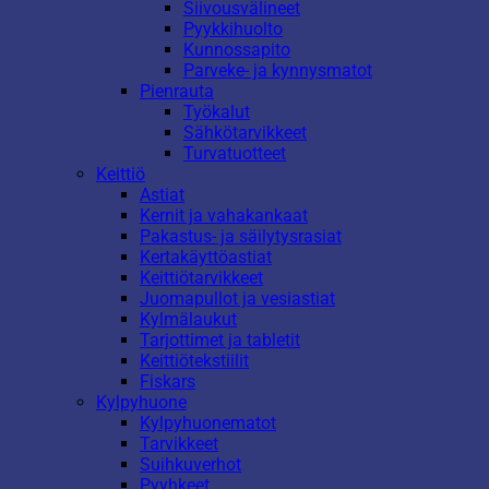
Siivousvälineet
Pyykkihuolto
Kunnossapito
Parveke- ja kynnysmatot
Pienrauta
Työkalut
Sähkötarvikkeet
Turvatuotteet
Keittiö
Astiat
Kernit ja vahakankaat
Pakastus- ja säilytysrasiat
Kertakäyttöastiat
Keittiötarvikkeet
Juomapullot ja vesiastiat
Kylmälaukut
Tarjottimet ja tabletit
Keittiötekstiilit
Fiskars
Kylpyhuone
Kylpyhuonematot
Tarvikkeet
Suihkuverhot
Pyyhkeet