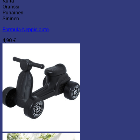
Kulta
Oranssi
Punainen
Sininen
Formula-Neppis auto
4,90
€