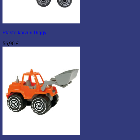
Plasto kaivuri Diggy
56,90
€