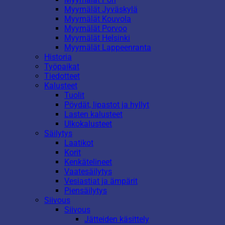
Myymälät Jyväskylä
Myymälät Kouvola
Myymälät Porvoo
Myymälät Helsinki
Myymälät Lappeenranta
Historia
Työpaikat
Tiedotteet
Kalusteet
Tuolit
Pöydät, lipastot ja hyllyt
Lasten kalusteet
Ulkokalusteet
Säilytys
Laatikot
Korit
Kenkätelineet
Vaatesäilytys
Vesiastiat ja ämpärit
Piensäilytys
Siivous
Siivous
Jätteiden käsittely