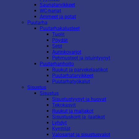
Saunatarvikkeet
WC-harjat
Ammeet ja potat
Puutarha
Puutarhakalusteet
Tuolit
Pöydät
Setit
Aurinkovarjot
Pehmusteet ja istuintyynyt
Puutarhanhoito
Ruukut ja parvekelaatikot
Puutarhatarvikkeet
Puutarhatyökalut
Sisustus
Sisustus
Sisustustyynyt ja huovat
Tekokasvit
Ruukut ja maljakot
Sisustuskorit ja -laatikot
Lyhdyt
Kynttilät
Valosarjat ja sisustusvalot