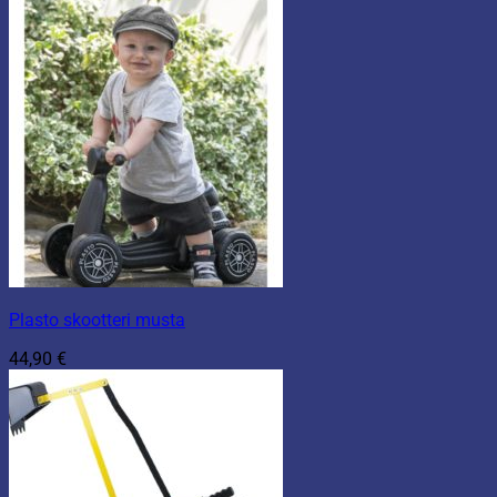
Plasto skootteri musta
44,90
€