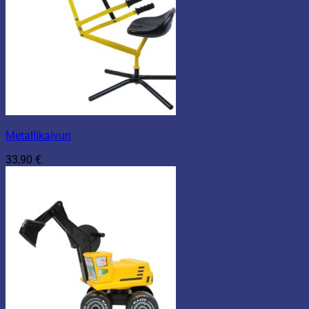
Metallikaivuri
33,90
€