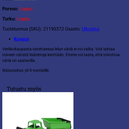
Porvoo:
Loppu
Turku:
Loppu
Tuotetunnus (SKU):
21190372
Osasto:
Ulkolelut
Kuvaus
Verkkokaupasta ostettaessa lelun väriä ei voi valita. Voit laittaa
toiveen väristä lisätietoja kenttään. Emme voi taata, että toivottua
väriä on saatavilla.
Ikäsuositus: yli 3-vuotiaille.
Tutustu myös