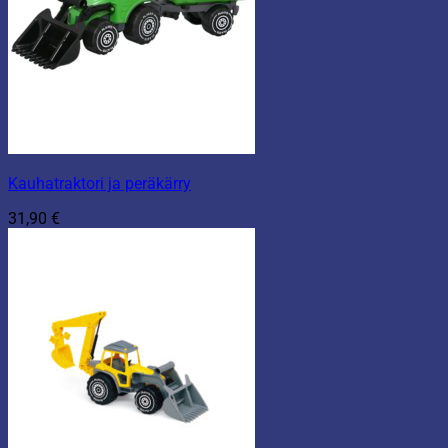
Kauhatraktori ja peräkärry
31,90
€