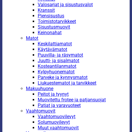
Valosarjat ja sisustusvalot
Kranssit
Piensisustus
Toimistotarvikkeet
Sisustusmuovit
Keinonahat
Matot
Keskilattiamatot
Käytävämatot
Puuvilla- ja räsymatot
Juutti- ja sisalmatot
Kosteantilanmatot
Kylpyhuonematot
Parveke ja kynnysmatot
Liukuestematot ja tarvikkeet
Makuuhuone
Peitot ja tyynyt
Muovitettu frotee ja patjansuojat
Patjat ja varavuoteet
Vaahtomuovit
Vaahtomuovilevyt
Solumuovilevyt
Muut vaahtomuovit