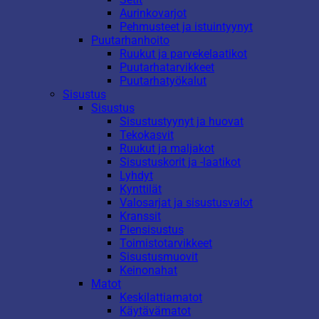
Aurinkovarjot
Pehmusteet ja istuintyynyt
Puutarhanhoito
Ruukut ja parvekelaatikot
Puutarhatarvikkeet
Puutarhatyökalut
Sisustus
Sisustus
Sisustustyynyt ja huovat
Tekokasvit
Ruukut ja maljakot
Sisustuskorit ja -laatikot
Lyhdyt
Kynttilät
Valosarjat ja sisustusvalot
Kranssit
Piensisustus
Toimistotarvikkeet
Sisustusmuovit
Keinonahat
Matot
Keskilattiamatot
Käytävämatot