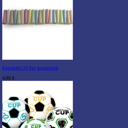
Katuliidut 20 Kpl ämpärissä
4,90
€