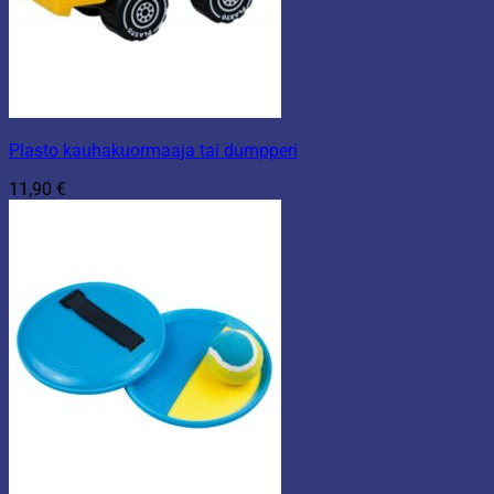
Plasto kauhakuormaaja tai dumpperi
11,90
€