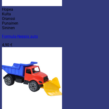
Hopea
Kulta
Oranssi
Punainen
Sininen
Formula-Neppis auto
4,90
€