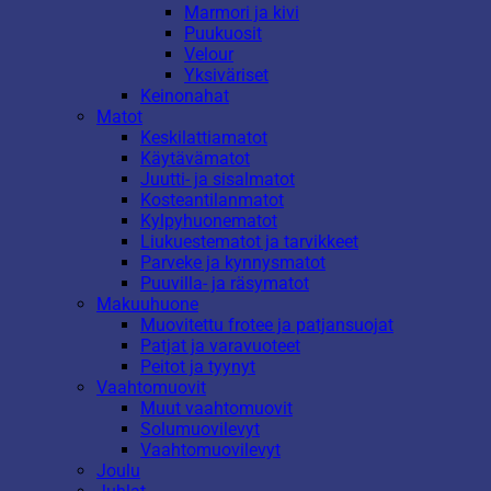
Marmori ja kivi
Puukuosit
Velour
Yksiväriset
Keinonahat
Matot
Keskilattiamatot
Käytävämatot
Juutti- ja sisalmatot
Kosteantilanmatot
Kylpyhuonematot
Liukuestematot ja tarvikkeet
Parveke ja kynnysmatot
Puuvilla- ja räsymatot
Makuuhuone
Muovitettu frotee ja patjansuojat
Patjat ja varavuoteet
Peitot ja tyynyt
Vaahtomuovit
Muut vaahtomuovit
Solumuovilevyt
Vaahtomuovilevyt
Joulu