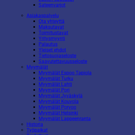
Sateenvarjot
Asiakaspalvelu
Ota yhteyttä
Maksutavat
Toimitustavat
Yritysmyynti
Palautus
Yleiset ehdot
Tietosuojaseloste
Saavutettavuusseloste
Myymälät
Myymälät Espoo Tapiola
Myymälät Turku
Myymälät Lahti
Myymälät Pori
Myymälät Jyväskylä
Myymälät Kouvola
Myymälät Porvoo
Myymälät Helsinki
Myymälät Lappeenranta
Historia
Työpaikat