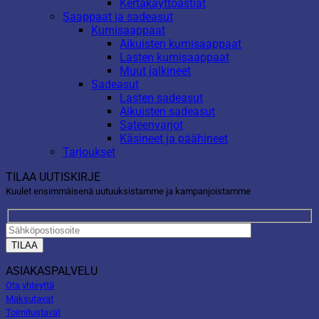
Kertakäyttöastiat
Saappaat ja sadeasut
Kumisaappaat
Aikuisten kumisaappaat
Lasten kumisaappaat
Muut jalkineet
Sadeasut
Lasten sadeasut
Aikuisten sadeasut
Sateenvarjot
Käsineet ja päähineet
Tarjoukset
TILAA UUTISKIRJE
Kuulet ensimmäisenä uutuuksistamme ja kampanjoistamme
ASIAKASPALVELU
Ota yhteyttä
Maksutavat
Toimitustavat