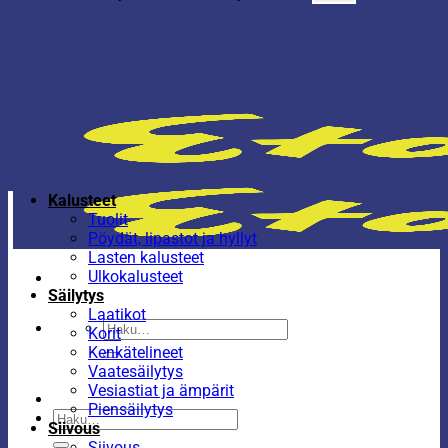
Kalusteet
Tuolit
Pöydät, lipastot ja hyllyt
Lasten kalusteet
Ulkokalusteet
Säilytys
Laatikot
Etsi:
Korit
Kenkätelineet
Vaatesäilytys
Vesiastiat ja ämpärit
Piensäilytys
Etsi:
Siivous
Siivous