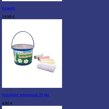
Kroketti
19,90
€
Katuliidut ämpärissä 20 kpl
4,90
€