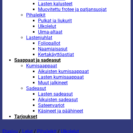
Lasten kalusteet
Muovitettu frotee ja patjansuojat
Pihaleikit
Pulkat ja liukurit
Ulkolelut
Uima-altaat
Lastenjuhlat
Foliopallot
Naamiaisasut
Kertakäyttöastiat
Saappaat ja sadeasut
Kumisaappaat
Aikuisten kumisaappaat
Lasten kumisaappaat
Muut jalkineet
Sadeasut
Lasten sadeasut
Aikuisten sadeasut
Sateenvarjot
Käsineet ja päähineet
Tarjoukset
Etusivu
/
Lelut
/
Pihaleikit
/
Ulkolelut