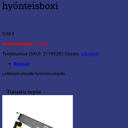
hyönteisboxi
5,90
€
Verkkokauppa:
Loppu
Tuotetunnus (SKU):
21190283
Osasto:
Ulkolelut
Kuvaus
Leikkisetti pienelle hyönteistutkijalle.
Tutustu myös