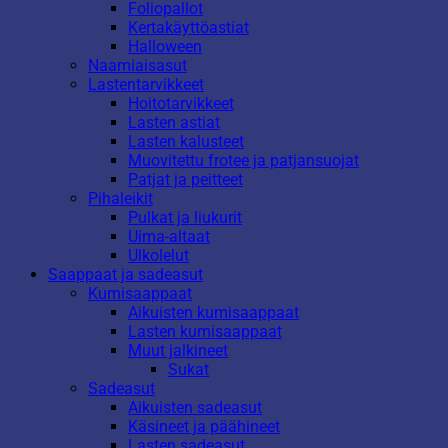
Foliopallot
Kertakäyttöastiat
Halloween
Naamiaisasut
Lastentarvikkeet
Hoitotarvikkeet
Lasten astiat
Lasten kalusteet
Muovitettu frotee ja patjansuojat
Patjat ja peitteet
Pihaleikit
Pulkat ja liukurit
Uima-altaat
Ulkolelut
Saappaat ja sadeasut
Kumisaappaat
Aikuisten kumisaappaat
Lasten kumisaappaat
Muut jalkineet
Sukat
Sadeasut
Aikuisten sadeasut
Käsineet ja päähineet
Lasten sadeasut