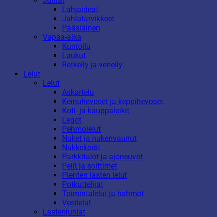
Juhlat
Lahjaideat
Juhlatarvikkeet
Pääsiäinen
Vapaa-aika
Kuntoilu
Laukut
Retkeily ja veneily
Lelut
Lelut
Askartelu
Keinuhevoset ja keppihevoset
Koti- ja kauppaleikit
Legot
Pehmolelut
Nuket ja nukenvaunut
Nukkekodit
Parkkitalot ja ajoneuvot
Pelit ja soittimet
Pienten lasten lelut
Potkuttelijat
Toimintalelut ja hahmot
Vesilelut
Lastenjuhlat