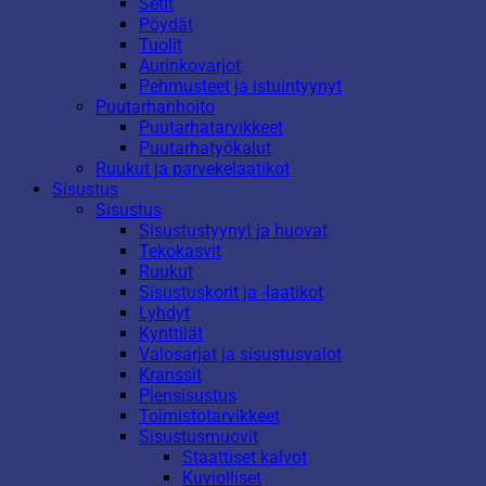
Setit
Pöydät
Tuolit
Aurinkovarjot
Pehmusteet ja istuintyynyt
Puutarhanhoito
Puutarhatarvikkeet
Puutarhatyökalut
Ruukut ja parvekelaatikot
Sisustus
Sisustus
Sisustustyynyt ja huovat
Tekokasvit
Ruukut
Sisustuskorit ja -laatikot
Lyhdyt
Kynttilät
Valosarjat ja sisustusvalot
Kranssit
Piensisustus
Toimistotarvikkeet
Sisustusmuovit
Staattiset kalvot
Kuviolliset