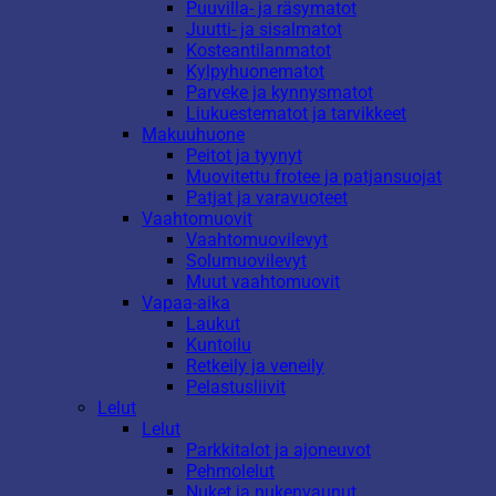
Puuvilla- ja räsymatot
Juutti- ja sisalmatot
Kosteantilanmatot
Kylpyhuonematot
Parveke ja kynnysmatot
Liukuestematot ja tarvikkeet
Makuuhuone
Peitot ja tyynyt
Muovitettu frotee ja patjansuojat
Patjat ja varavuoteet
Vaahtomuovit
Vaahtomuovilevyt
Solumuovilevyt
Muut vaahtomuovit
Vapaa-aika
Laukut
Kuntoilu
Retkeily ja veneily
Pelastusliivit
Lelut
Lelut
Parkkitalot ja ajoneuvot
Pehmolelut
Nuket ja nukenvaunut