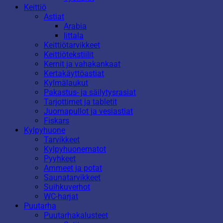
Keittiö
Astiat
Arabia
Iittala
Keittiötarvikkeet
Keittiötekstiilit
Kernit ja vahakankaat
Kertakäyttöastiat
Kylmälaukut
Pakastus- ja säilytysrasiat
Tarjottimet ja tabletit
Juomapullot ja vesiastiat
Fiskars
Kylpyhuone
Tarvikkeet
Kylpyhuonematot
Pyyhkeet
Ammeet ja potat
Saunatarvikkeet
Suihkuverhot
WC-harjat
Puutarha
Puutarhakalusteet