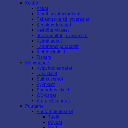
Keittiö
Astiat
Kernit ja vahakankaat
Pakastus- ja säilytysrasiat
Kertakäyttöastiat
Keittiötarvikkeet
Juomapullot ja vesiastiat
Kylmälaukut
Tarjottimet ja tabletit
Keittiötekstiilit
Fiskars
Kylpyhuone
Kylpyhuonematot
Tarvikkeet
Suihkuverhot
Pyyhkeet
Saunatarvikkeet
WC-harjat
Ammeet ja potat
Puutarha
Puutarhakalusteet
Tuolit
Pöydät
Setit