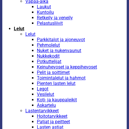
Vapaa-aika
Laukut
Kuntoilu
Retkeily ja veneily
Pelastusliivit
Lelut
Lelut
Parkkitalot ja ajoneuvot
Pehmolelut
Nuket ja nukenvaunut
Nukkekodit
Potkuttelijat
Keinuhevoset ja keppihevoset
Pelit ja soittimet
Toimintalelut ja hahmot
Pienten lasten lelut
Legot
Vesilelut
Koti- ja kauppaleikit
Askartelu
Lastentarvikkeet
Hoitotarvikkeet
Patjat ja peitteet
Lasten astiat