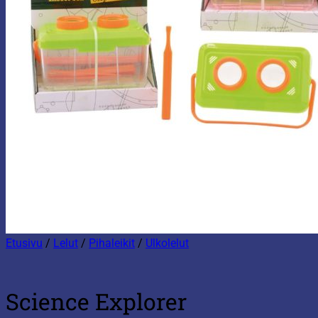
Etusivu
/
Lelut
/
Pihaleikit
/
Ulkolelut
Science Explorer