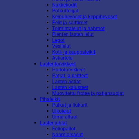
Nukkekodit
Potkuttelijat
Keinuhevoset ja keppihevoset
Pelit ja soittimet
Toimintalelut ja hahmot
Pienten lasten lelut
Legot
Vesilelut
Koti- ja kauppaleikit
Askartelu
Lastentarvikkeet
Hoitotarvikkeet
Patjat ja peitteet
Lasten astiat
Lasten kalusteet
Muovitettu frotee ja patjansuojat
Pihaleikit
Pulkat ja liukurit
Ulkolelut
Uima-altaat
Lastenjuhlat
Foliopallot
Naamiaisasut