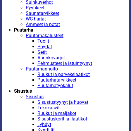
Suihkuverhot
Pyyhkeet
Saunatarvikkeet
WC-harjat
Ammeet ja potat
Puutarha
Puutarhakalusteet
Tuolit
Pöydät
Setit
Aurinkovarjot
Pehmusteet ja istuintyynyt
Puutarhanhoito
Ruukut ja parvekelaatikot
Puutarhatarvikkeet
Puutarhatyökalut
Sisustus
Sisustus
Sisustustyynyt ja huovat
Tekokasvit
Ruukut ja maljakot
Sisustuskorit ja -laatikot
Lyhdyt
Kynttilät