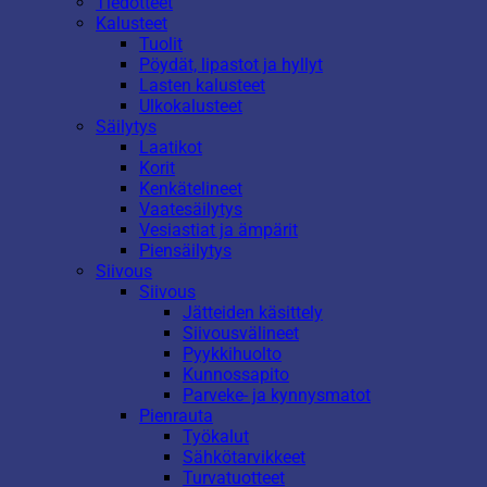
Tiedotteet
Kalusteet
Tuolit
Pöydät, lipastot ja hyllyt
Lasten kalusteet
Ulkokalusteet
Säilytys
Laatikot
Korit
Kenkätelineet
Vaatesäilytys
Vesiastiat ja ämpärit
Piensäilytys
Siivous
Siivous
Jätteiden käsittely
Siivousvälineet
Pyykkihuolto
Kunnossapito
Parveke- ja kynnysmatot
Pienrauta
Työkalut
Sähkötarvikkeet
Turvatuotteet