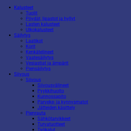
Kalusteet
Tuolit
Pöydät, lipastot ja hyllyt
Lasten kalusteet
Ulkokalusteet
Säilytys
Laatikot
Korit
Kenkätelineet
Vaatesäilytys
Vesiastiat ja ämpärit
Piensäilytys
Siivous
Siivous
Siivousvälineet
Pyykkihuolto
Kunnossapito
Parveke- ja kynnysmatot
Jätteiden käsittely
Pienrauta
Sähkötarvikkeet
Turvatuotteet
Työkalut