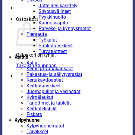
Jätteiden käsittely
Siivousvälineet
Pyykkihuolto
Ostoskori
Kunnossapito
Parveke- ja kynnysmatot
Pienrauta
Työkalut
Sähkötarvikkeet
Turvatuotteet
Ostoskori on tyhjä.
Keittiö
Astiat
Takaisin kauppaan
Kernit ja vahakankaat
Pakastus- ja säilytysrasiat
Kertakäyttöastiat
Keittiötarvikkeet
Juomapullot ja vesiastiat
Kylmälaukut
Tarjottimet ja tabletit
Keittiötekstiilit
Fiskars
Kylpyhuone
Kylpyhuonematot
Tarvikkeet