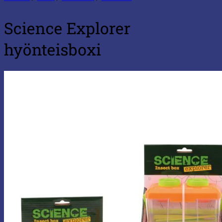
Science Explorer
hyönteisboxi