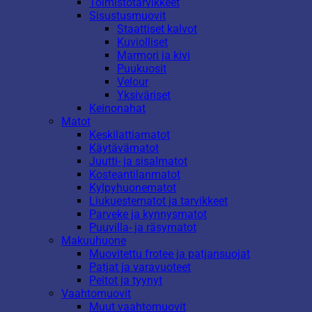
Toimistotarvikkeet
Sisustusmuovit
Staattiset kalvot
Kuviolliset
Marmori ja kivi
Puukuosit
Velour
Yksiväriset
Keinonahat
Matot
Keskilattiamatot
Käytävämatot
Juutti- ja sisalmatot
Kosteantilanmatot
Kylpyhuonematot
Liukuestematot ja tarvikkeet
Parveke ja kynnysmatot
Puuvilla- ja räsymatot
Makuuhuone
Muovitettu frotee ja patjansuojat
Patjat ja varavuoteet
Peitot ja tyynyt
Vaahtomuovit
Muut vaahtomuovit