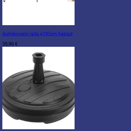
Aurinkovarjo raita ø185cm hapsut
35,90
€