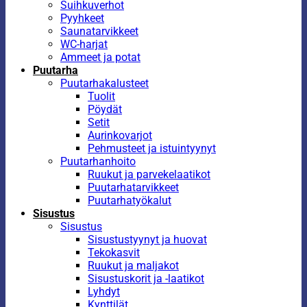
Suihkuverhot
Pyyhkeet
Saunatarvikkeet
WC-harjat
Ammeet ja potat
Puutarha
Puutarhakalusteet
Tuolit
Pöydät
Setit
Aurinkovarjot
Pehmusteet ja istuintyynyt
Puutarhanhoito
Ruukut ja parvekelaatikot
Puutarhatarvikkeet
Puutarhatyökalut
Sisustus
Sisustus
Sisustustyynyt ja huovat
Tekokasvit
Ruukut ja maljakot
Sisustuskorit ja -laatikot
Lyhdyt
Kynttilät