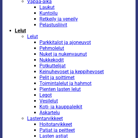
Vapaa-aika
Laukut
Kuntoilu
Retkeily ja veneily
Pelastusliivit
Lelut
Lelut
Parkkitalot ja ajoneuvot
Pehmolelut
Nuket ja nukenvaunut
Nukkekodit
Potkuttelijat
Keinuhevoset ja keppihevoset
Pelit ja soittimet
Toimintalelut ja hahmot
Pienten lasten lelut
Legot
Vesilelut
Koti- ja kauppaleikit
Askartelu
Lastentarvikkeet
Hoitotarvikkeet
Patjat ja peitteet
Lasten astiat