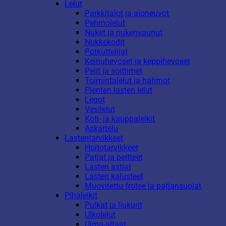
Lelut
Parkkitalot ja ajoneuvot
Pehmolelut
Nuket ja nukenvaunut
Nukkekodit
Potkuttelijat
Keinuhevoset ja keppihevoset
Pelit ja soittimet
Toimintalelut ja hahmot
Pienten lasten lelut
Legot
Vesilelut
Koti- ja kauppaleikit
Askartelu
Lastentarvikkeet
Hoitotarvikkeet
Patjat ja peitteet
Lasten astiat
Lasten kalusteet
Muovitettu frotee ja patjansuojat
Pihaleikit
Pulkat ja liukurit
Ulkolelut
Uima-altaat