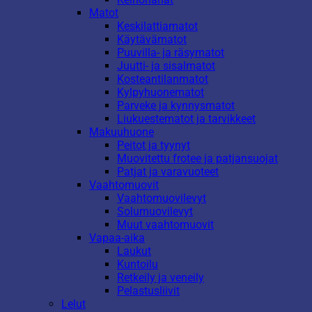
Matot
Keskilattiamatot
Käytävämatot
Puuvilla- ja räsymatot
Juutti- ja sisalmatot
Kosteantilanmatot
Kylpyhuonematot
Parveke ja kynnysmatot
Liukuestematot ja tarvikkeet
Makuuhuone
Peitot ja tyynyt
Muovitettu frotee ja patjansuojat
Patjat ja varavuoteet
Vaahtomuovit
Vaahtomuovilevyt
Solumuovilevyt
Muut vaahtomuovit
Vapaa-aika
Laukut
Kuntoilu
Retkeily ja veneily
Pelastusliivit
Lelut