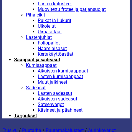
Lasten kalusteet
Muovitettu frotee ja patjansuojat
Pihaleikit
Pulkat ja liukurit
Ulkolelut
Uima-altaat
Lastenjuhlat
Foliopallot
Naamiaisasut
Kertakäyttöastiat
Saappaat ja sadeasut
Kumisaappaat
Aikuisten kumisaappaat
Lasten kumisaappaat
Muut jalkineet
Sadeasut
Lasten sadeasut
Aikuisten sadeasut
Sateenvarjot
Käsineet ja päähineet
Tarjoukset
Etusivu
/
Puutarha
/
Puutarhakalusteet
/
Aurinkovarjot