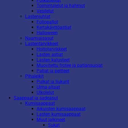
Potkuttelijat
Toimintalelut ja hahmot
Vesilelut
Lastenjuhlat
Foliopallot
Kertakäyttöastiat
Halloween
Naamiaisasut
Lastentarvikkeet
Hoitotarvikkeet
Lasten astiat
Lasten kalusteet
Muovitettu frotee ja patjansuojat
Patjat ja peitteet
Pihaleikit
Pulkat ja liukurit
Uima-altaat
Ulkolelut
Saappaat ja sadeasut
Kumisaappaat
Aikuisten kumisaappaat
Lasten kumisaappaat
Muut jalkineet
Sukat