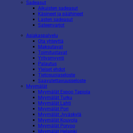
Sadeasut
Aikuisten sadeasut
Käsineet ja päähineet
Lasten sadeasut
Sateenvarjot
Asiakaspalvelu
Ota yhteyttä
Maksutavat
Toimitustavat
Yritysmyynti
Palautus
Yleiset ehdot
Tietosuojaseloste
Saavutettavuusseloste
Myymälät
Myymälät Espoo Tapiola
Myymälät Turku
Myymälät Lahti
Myymälät Pori
Myymälät Jyväskylä
Myymälät Kouvola
Myymälät Porvoo
Myymälät Helsinki