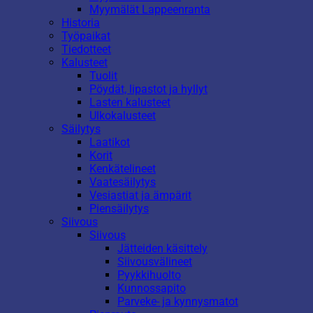
Myymälät Lappeenranta
Historia
Työpaikat
Tiedotteet
Kalusteet
Tuolit
Pöydät, lipastot ja hyllyt
Lasten kalusteet
Ulkokalusteet
Säilytys
Laatikot
Korit
Kenkätelineet
Vaatesäilytys
Vesiastiat ja ämpärit
Piensäilytys
Siivous
Siivous
Jätteiden käsittely
Siivousvälineet
Pyykkihuolto
Kunnossapito
Parveke- ja kynnysmatot