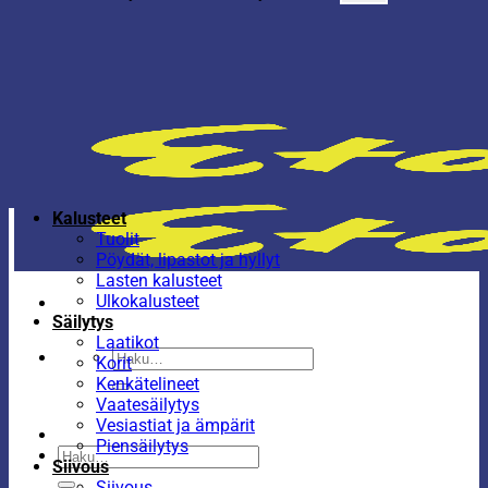
Kalusteet
Tuolit
Pöydät, lipastot ja hyllyt
Lasten kalusteet
Ulkokalusteet
Säilytys
Laatikot
Etsi:
Korit
Kenkätelineet
Vaatesäilytys
Vesiastiat ja ämpärit
Piensäilytys
Etsi:
Siivous
Siivous