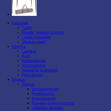
Kalusteet
Tuolit
Pöydät, lipastot ja hyllyt
Lasten kalusteet
Ulkokalusteet
Säilytys
Laatikot
Korit
Kenkätelineet
Vaatesäilytys
Vesiastiat ja ämpärit
Piensäilytys
Siivous
Siivous
Siivousvälineet
Pyykkihuolto
Kunnossapito
Parveke- ja kynnysmatot
Jätteiden käsittely