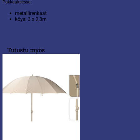
Pakkauksessa:
metallirenkaat
köysi 3 x 2,3m
Tutustu myös