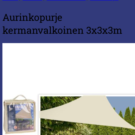
Aurinkopurje
kermanvalkoinen 3x3x3m