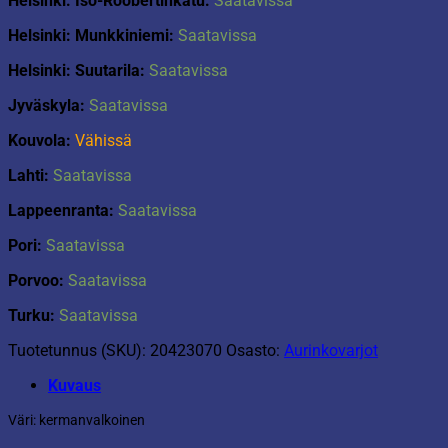
Helsinki: Iso-Roobertinkatu:
Saatavissa
Helsinki: Munkkiniemi:
Saatavissa
Helsinki: Suutarila:
Saatavissa
Jyväskyla:
Saatavissa
Kouvola:
Vähissä
Lahti:
Saatavissa
Lappeenranta:
Saatavissa
Pori:
Saatavissa
Porvoo:
Saatavissa
Turku:
Saatavissa
Tuotetunnus (SKU):
20423070
Osasto:
Aurinkovarjot
Kuvaus
Väri: kermanvalkoinen