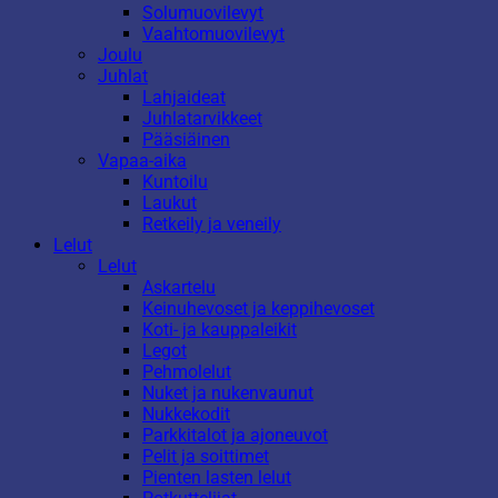
Solumuovilevyt
Vaahtomuovilevyt
Joulu
Juhlat
Lahjaideat
Juhlatarvikkeet
Pääsiäinen
Vapaa-aika
Kuntoilu
Laukut
Retkeily ja veneily
Lelut
Lelut
Askartelu
Keinuhevoset ja keppihevoset
Koti- ja kauppaleikit
Legot
Pehmolelut
Nuket ja nukenvaunut
Nukkekodit
Parkkitalot ja ajoneuvot
Pelit ja soittimet
Pienten lasten lelut