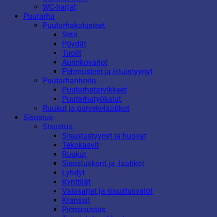
WC-harjat
Puutarha
Puutarhakalusteet
Setit
Pöydät
Tuolit
Aurinkovarjot
Pehmusteet ja istuintyynyt
Puutarhanhoito
Puutarhatarvikkeet
Puutarhatyökalut
Ruukut ja parvekelaatikot
Sisustus
Sisustus
Sisustustyynyt ja huovat
Tekokasvit
Ruukut
Sisustuskorit ja -laatikot
Lyhdyt
Kynttilät
Valosarjat ja sisustusvalot
Kranssit
Piensisustus