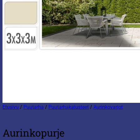
Etusivu
/
Puutarha
/
Puutarhakalusteet
/
Aurinkovarjot
Aurinkopurje