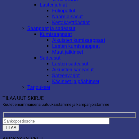
Lastenjuhlat
Foliopallot
Naamiaisasut
Kertakäyttöastiat
Saappaat ja sadeasut
Kumisaappaat
Aikuisten kumisaappaat
Lasten kumisaappaat
Muut jalkineet
Sadeasut
Lasten sadeasut
Aikuisten sadeasut
Sateenvarjot
Käsineet ja päähineet
Tarjoukset
TILAA UUTISKIRJE
Kuulet ensimmäisenä uutuuksistamme ja kampanjoistamme
ASIAKASPALVELU