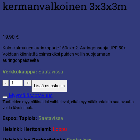
kermanvalkoinen 3x3x3m
19,90
€
Kolmikulmainen aurinkopurje 160g/m2. Auringonsuoja UPF 50+
Voidaan kiinnittää esimerkiksi puiden väliin suojaamaan
auringonpaisteelta
Verkkokauppa:
Saatavissa
Aurinkopurje
Lisää ostoskoriin
kermanvalkoinen
3x3x3m
Myymäläsaatavuus
määrä
Tuotteiden myymäläsaldot vaihtelevat, eikä myymäläkohtaista saatavuutta
voida täysin taata.
Espoo: Tapiola:
Saatavissa
Helsinki: Herttoniemi:
Loppu