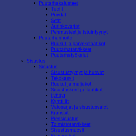
Puutarhakalusteet
Tuolit
Pöydät
Setit
Aurinkovarjot
Pehmusteet ja istuintyynyt
Puutarhanhoito
Ruukut ja parvekelaatikot
Puutarhatarvikkeet
Puutarhatyökalut
Sisustus
Sisustus
Sisustustyynyt ja huovat
Tekokasvit
Ruukut ja maljakot
Sisustuskorit ja -laatikot
Lyhdyt
Kynttilät
Valosarjat ja sisustusvalot
Kranssit
Piensisustus
Toimistotarvikkeet
Sisustusmuovit
Keinonahat