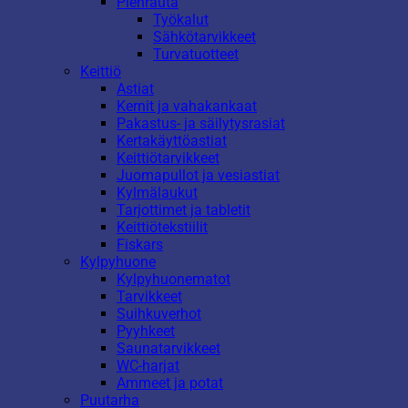
Pienrauta
Työkalut
Sähkötarvikkeet
Turvatuotteet
Keittiö
Astiat
Kernit ja vahakankaat
Pakastus- ja säilytysrasiat
Kertakäyttöastiat
Keittiötarvikkeet
Juomapullot ja vesiastiat
Kylmälaukut
Tarjottimet ja tabletit
Keittiötekstiilit
Fiskars
Kylpyhuone
Kylpyhuonematot
Tarvikkeet
Suihkuverhot
Pyyhkeet
Saunatarvikkeet
WC-harjat
Ammeet ja potat
Puutarha