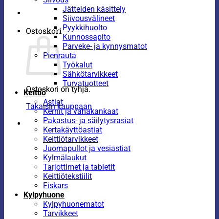
Jätteiden käsittely
Siivousvälineet
Pyykkihuolto
Ostoskori
Kunnossapito
Parveke- ja kynnysmatot
Pienrauta
Työkalut
Sähkötarvikkeet
Turvatuotteet
Ostoskori on tyhjä.
Keittiö
Astiat
Takaisin kauppaan
Kernit ja vahakankaat
Pakastus- ja säilytysrasiat
Kertakäyttöastiat
Keittiötarvikkeet
Juomapullot ja vesiastiat
Kylmälaukut
Tarjottimet ja tabletit
Keittiötekstiilit
Fiskars
Kylpyhuone
Kylpyhuonematot
Tarvikkeet