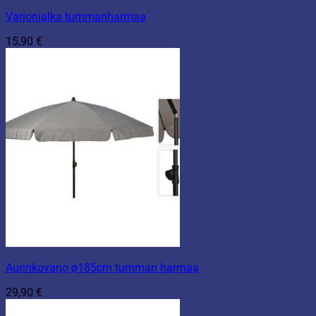
Varjonjalka tummanharmaa
15,90
€
Aurinkovarjo ø185cm tumman harmaa
29,90
€