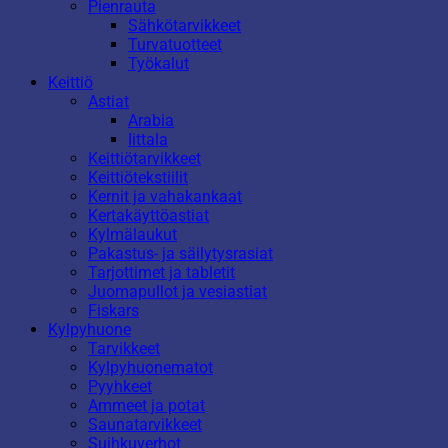
Pienrauta
Sähkötarvikkeet
Turvatuotteet
Työkalut
Keittiö
Astiat
Arabia
Iittala
Keittiötarvikkeet
Keittiötekstiilit
Kernit ja vahakankaat
Kertakäyttöastiat
Kylmälaukut
Pakastus- ja säilytysrasiat
Tarjottimet ja tabletit
Juomapullot ja vesiastiat
Fiskars
Kylpyhuone
Tarvikkeet
Kylpyhuonematot
Pyyhkeet
Ammeet ja potat
Saunatarvikkeet
Suihkuverhot