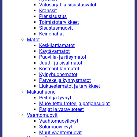
Valosarjat ja sisustusvalot
Kranssit
Piensisustus
Toimistotarvikkeet
Sisustusmuovit
Keinonahat
Matot
Keskilattiamatot
Käytävämatot
Puuvilla- ja räsymatot
Juutti- ja sisalmatot
Kosteantilanmatot
Kylpyhuonematot
Parveke ja kynnysmatot
Liukuestematot ja tarvikkeet
Makuuhuone
Peitot ja tyynyt
Muovitettu frotee ja patjansuojat
Patjat ja varavuoteet
Vaahtomuovit
Vaahtomuovilevyt
Solumuovilevyt
Muut vaahtomuovit