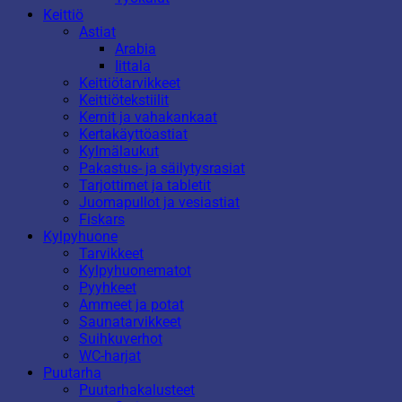
Keittiö
Astiat
Arabia
Iittala
Keittiötarvikkeet
Keittiötekstiilit
Kernit ja vahakankaat
Kertakäyttöastiat
Kylmälaukut
Pakastus- ja säilytysrasiat
Tarjottimet ja tabletit
Juomapullot ja vesiastiat
Fiskars
Kylpyhuone
Tarvikkeet
Kylpyhuonematot
Pyyhkeet
Ammeet ja potat
Saunatarvikkeet
Suihkuverhot
WC-harjat
Puutarha
Puutarhakalusteet