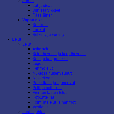
Juhlat
Lahjaideat
Juhlatarvikkeet
Pääsiäinen
Vapaa-aika
Kuntoilu
Laukut
Retkeily ja veneily
Lelut
Lelut
Askartelu
Keinuhevoset ja keppihevoset
Koti- ja kauppaleikit
Legot
Pehmolelut
Nuket ja nukenvaunut
Nukkekodit
Parkkitalot ja ajoneuvot
Pelit ja soittimet
Pienten lasten lelut
Potkuttelijat
Toimintalelut ja hahmot
Vesilelut
Lastenjuhlat