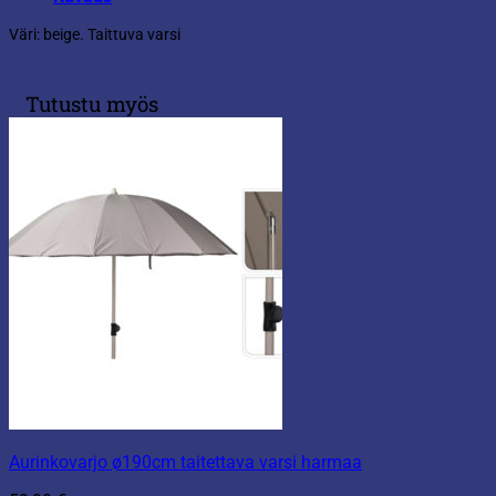
Väri: beige. Taittuva varsi
Tutustu myös
Aurinkovarjo ø190cm taitettava varsi harmaa