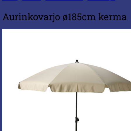
Aurinkovarjo ø185cm kerma