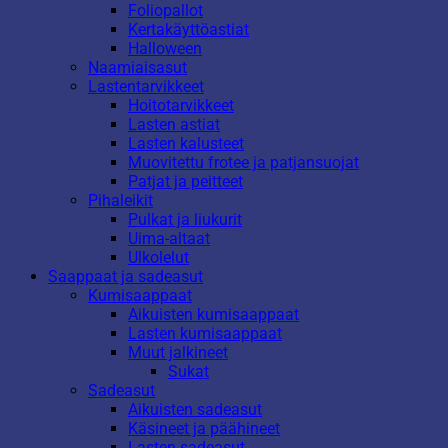
Foliopallot
Kertakäyttöastiat
Halloween
Naamiaisasut
Lastentarvikkeet
Hoitotarvikkeet
Lasten astiat
Lasten kalusteet
Muovitettu frotee ja patjansuojat
Patjat ja peitteet
Pihaleikit
Pulkat ja liukurit
Uima-altaat
Ulkolelut
Saappaat ja sadeasut
Kumisaappaat
Aikuisten kumisaappaat
Lasten kumisaappaat
Muut jalkineet
Sukat
Sadeasut
Aikuisten sadeasut
Käsineet ja päähineet
Lasten sadeasut