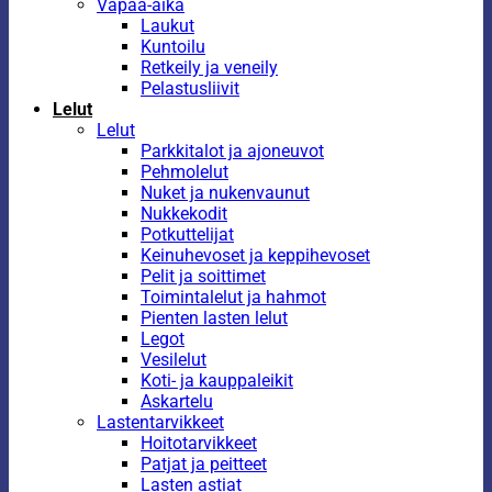
Vapaa-aika
Laukut
Kuntoilu
Retkeily ja veneily
Pelastusliivit
Lelut
Lelut
Parkkitalot ja ajoneuvot
Pehmolelut
Nuket ja nukenvaunut
Nukkekodit
Potkuttelijat
Keinuhevoset ja keppihevoset
Pelit ja soittimet
Toimintalelut ja hahmot
Pienten lasten lelut
Legot
Vesilelut
Koti- ja kauppaleikit
Askartelu
Lastentarvikkeet
Hoitotarvikkeet
Patjat ja peitteet
Lasten astiat