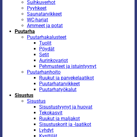
Suihkuverhot
Pyyhkeet
Saunatarvikkeet
WC-harjat
Ammeet ja potat
Puutarha
Puutarhakalusteet
Tuolit
Pöydät
Setit
Aurinkovarjot
Pehmusteet ja istuintyynyt
Puutarhanhoito
Ruukut ja parvekelaatikot
Puutarhatarvikkeet
Puutarhatyökalut
Sisustus
Sisustus
Sisustustyynyt ja huovat
Tekokasvit
Ruukut ja maljakot
Sisustuskorit ja -laatikot
Lyhdyt
Kynttilät