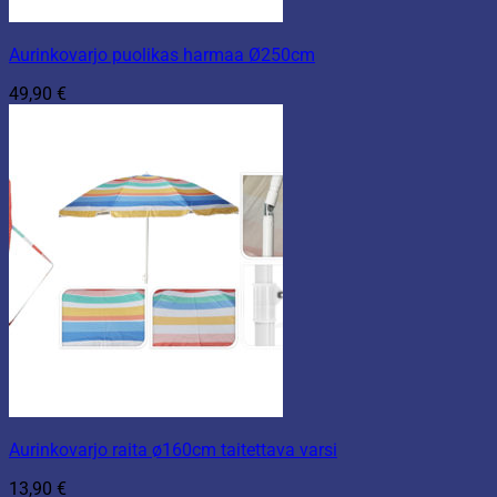
Aurinkovarjo puolikas harmaa Ø250cm
49,90
€
Aurinkovarjo raita ø160cm taitettava varsi
13,90
€