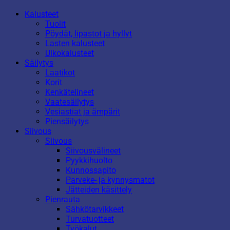
Kalusteet
Tuolit
Pöydät, lipastot ja hyllyt
Lasten kalusteet
Ulkokalusteet
Säilytys
Laatikot
Korit
Kenkätelineet
Vaatesäilytys
Vesiastiat ja ämpärit
Piensäilytys
Siivous
Siivous
Siivousvälineet
Pyykkihuolto
Kunnossapito
Parveke- ja kynnysmatot
Jätteiden käsittely
Pienrauta
Sähkötarvikkeet
Turvatuotteet
Työkalut