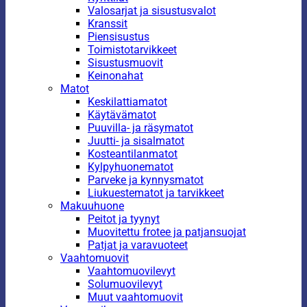
Valosarjat ja sisustusvalot
Kranssit
Piensisustus
Toimistotarvikkeet
Sisustusmuovit
Keinonahat
Matot
Keskilattiamatot
Käytävämatot
Puuvilla- ja räsymatot
Juutti- ja sisalmatot
Kosteantilanmatot
Kylpyhuonematot
Parveke ja kynnysmatot
Liukuestematot ja tarvikkeet
Makuuhuone
Peitot ja tyynyt
Muovitettu frotee ja patjansuojat
Patjat ja varavuoteet
Vaahtomuovit
Vaahtomuovilevyt
Solumuovilevyt
Muut vaahtomuovit