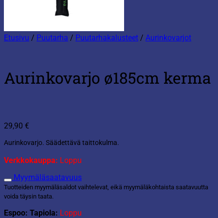
Etusivu
/
Puutarha
/
Puutarhakalusteet
/
Aurinkovarjot
Aurinkovarjo ø185cm kerma
29,90
€
Aurinkovarjo. Säädettävä taittokulma.
Verkkokauppa:
Loppu
Myymäläsaatavuus
Tuotteiden myymäläsaldot vaihtelevat, eikä myymäläkohtaista saatavuutta
voida täysin taata.
Espoo: Tapiola:
Loppu