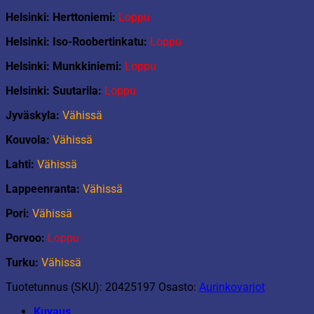
Helsinki: Herttoniemi:
Loppu
Helsinki: Iso-Roobertinkatu:
Loppu
Helsinki: Munkkiniemi:
Loppu
Helsinki: Suutarila:
Loppu
Jyväskyla:
Vähissä
Kouvola:
Vähissä
Lahti:
Vähissä
Lappeenranta:
Vähissä
Pori:
Vähissä
Porvoo:
Loppu
Turku:
Vähissä
Tuotetunnus (SKU):
20425197
Osasto:
Aurinkovarjot
Kuvaus