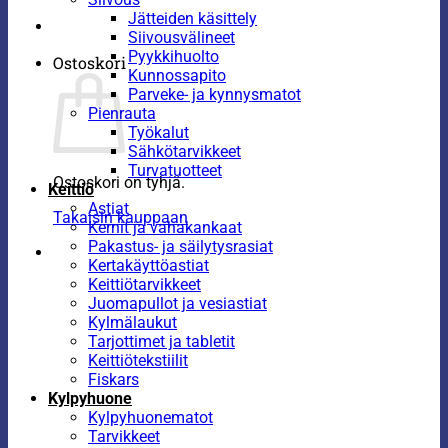
Jätteiden käsittely
Siivousvälineet
Pyykkihuolto
Ostoskori
Kunnossapito
Parveke- ja kynnysmatot
Pienrauta
Työkalut
Sähkötarvikkeet
Turvatuotteet
Ostoskori on tyhjä.
Keittiö
Astiat
Takaisin kauppaan
Kernit ja vahakankaat
Pakastus- ja säilytysrasiat
Kertakäyttöastiat
Keittiötarvikkeet
Juomapullot ja vesiastiat
Kylmälaukut
Tarjottimet ja tabletit
Keittiötekstiilit
Fiskars
Kylpyhuone
Kylpyhuonematot
Tarvikkeet