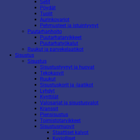
Setit
Pöydät
Tuolit
Aurinkovarjot
Pehmusteet ja istuintyynyt
Puutarhanhoito
Puutarhatarvikkeet
Puutarhatyökalut
Ruukut ja parvekelaatikot
Sisustus
Sisustus
Sisustustyynyt ja huovat
Tekokasvit
Ruukut
Sisustuskorit ja -laatikot
Lyhdyt
Kynttilät
Valosarjat ja sisustusvalot
Kranssit
Piensisustus
Toimistotarvikkeet
Sisustusmuovit
Staattiset kalvot
Kuviolliset