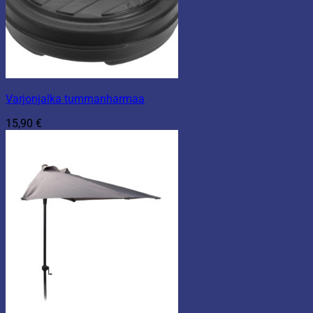
Varjonjalka tummanharmaa
15,90
€