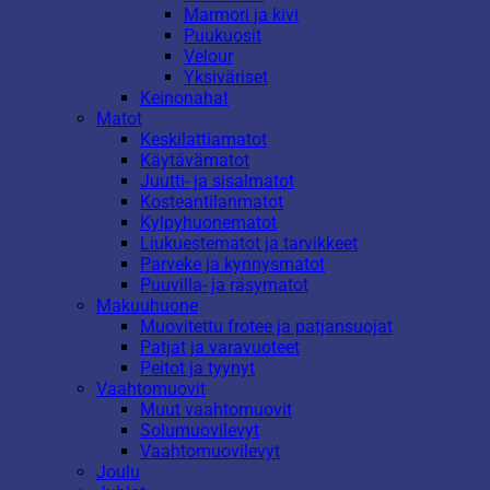
Marmori ja kivi
Puukuosit
Velour
Yksiväriset
Keinonahat
Matot
Keskilattiamatot
Käytävämatot
Juutti- ja sisalmatot
Kosteantilanmatot
Kylpyhuonematot
Liukuestematot ja tarvikkeet
Parveke ja kynnysmatot
Puuvilla- ja räsymatot
Makuuhuone
Muovitettu frotee ja patjansuojat
Patjat ja varavuoteet
Peitot ja tyynyt
Vaahtomuovit
Muut vaahtomuovit
Solumuovilevyt
Vaahtomuovilevyt
Joulu