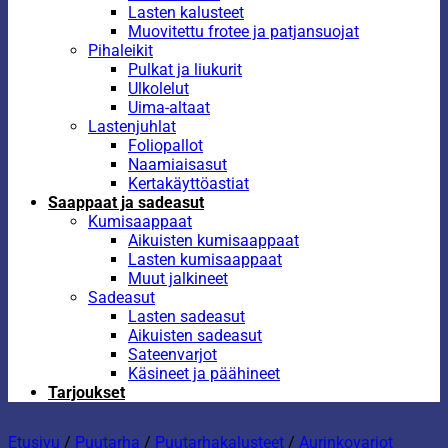
Lasten kalusteet
Muovitettu frotee ja patjansuojat
Pihaleikit
Pulkat ja liukurit
Ulkolelut
Uima-altaat
Lastenjuhlat
Foliopallot
Naamiaisasut
Kertakäyttöastiat
Saappaat ja sadeasut
Kumisaappaat
Aikuisten kumisaappaat
Lasten kumisaappaat
Muut jalkineet
Sadeasut
Lasten sadeasut
Aikuisten sadeasut
Sateenvarjot
Käsineet ja päähineet
Tarjoukset
Etusivu
/
Puutarha
/
Puutarhakalusteet
/
Aurinkovarjot