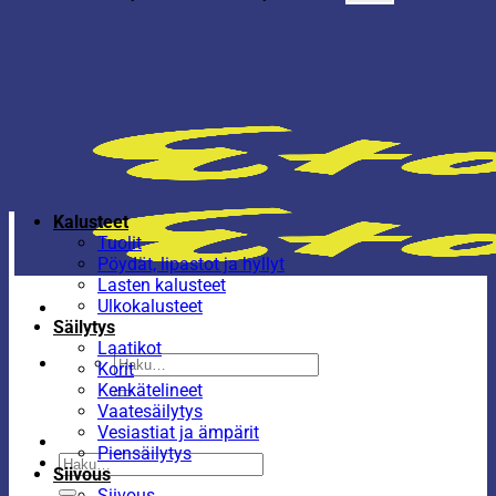
Kalusteet
Tuolit
Pöydät, lipastot ja hyllyt
Lasten kalusteet
Ulkokalusteet
Säilytys
Laatikot
Etsi:
Korit
Kenkätelineet
Vaatesäilytys
Vesiastiat ja ämpärit
Piensäilytys
Etsi:
Siivous
Siivous