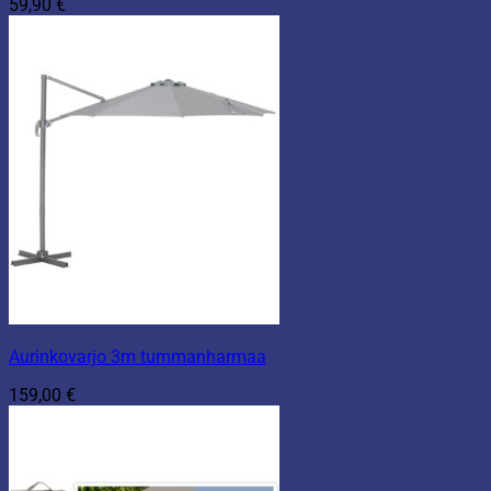
59,90
€
Aurinkovarjo 3m tummanharmaa
159,00
€