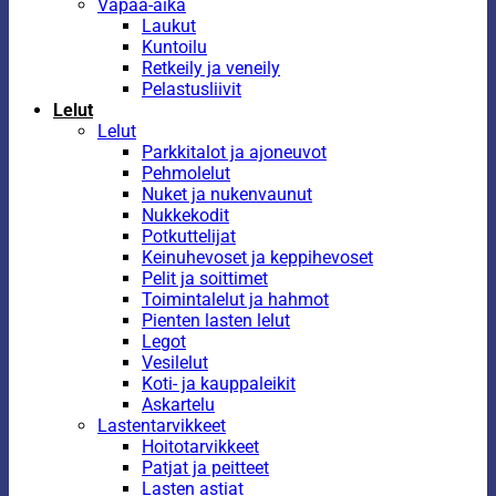
Vapaa-aika
Laukut
Kuntoilu
Retkeily ja veneily
Pelastusliivit
Lelut
Lelut
Parkkitalot ja ajoneuvot
Pehmolelut
Nuket ja nukenvaunut
Nukkekodit
Potkuttelijat
Keinuhevoset ja keppihevoset
Pelit ja soittimet
Toimintalelut ja hahmot
Pienten lasten lelut
Legot
Vesilelut
Koti- ja kauppaleikit
Askartelu
Lastentarvikkeet
Hoitotarvikkeet
Patjat ja peitteet
Lasten astiat