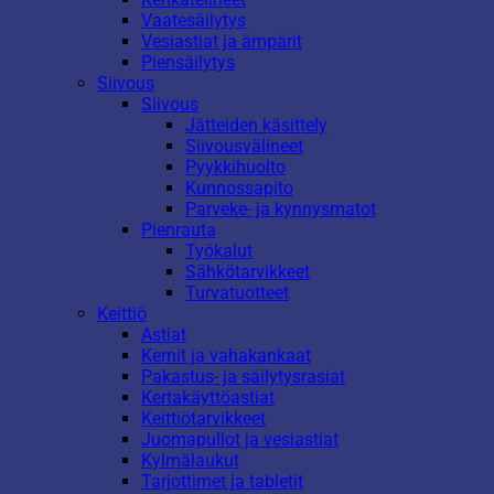
Vaatesäilytys
Vesiastiat ja ämpärit
Piensäilytys
Siivous
Siivous
Jätteiden käsittely
Siivousvälineet
Pyykkihuolto
Kunnossapito
Parveke- ja kynnysmatot
Pienrauta
Työkalut
Sähkötarvikkeet
Turvatuotteet
Keittiö
Astiat
Kernit ja vahakankaat
Pakastus- ja säilytysrasiat
Kertakäyttöastiat
Keittiötarvikkeet
Juomapullot ja vesiastiat
Kylmälaukut
Tarjottimet ja tabletit