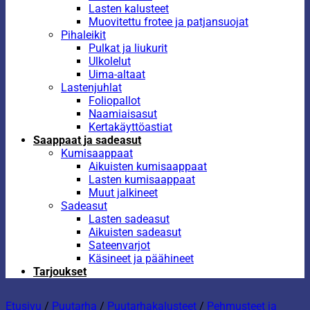
Lasten kalusteet
Muovitettu frotee ja patjansuojat
Pihaleikit
Pulkat ja liukurit
Ulkolelut
Uima-altaat
Lastenjuhlat
Foliopallot
Naamiaisasut
Kertakäyttöastiat
Saappaat ja sadeasut
Kumisaappaat
Aikuisten kumisaappaat
Lasten kumisaappaat
Muut jalkineet
Sadeasut
Lasten sadeasut
Aikuisten sadeasut
Sateenvarjot
Käsineet ja päähineet
Tarjoukset
Etusivu
/
Puutarha
/
Puutarhakalusteet
/
Pehmusteet ja