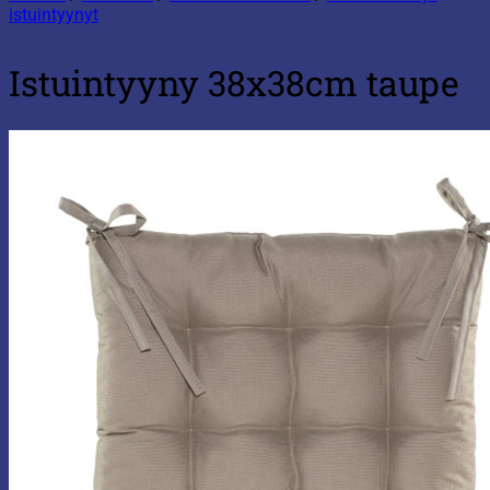
istuintyynyt
Istuintyyny 38x38cm taupe