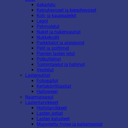
Askartelu
Keinuhevoset ja keppihevoset
Koti- ja kauppaleikit
Legot
Pehmolelut
Nuket ja nukenvaunut
Nukkekodit
Parkkitalot ja ajoneuvot
Pelit ja soittimet
Pienten lasten lelut
Potkuttelijat
Toimintalelut ja hahmot
Vesilelut
Lastenjuhlat
Foliopallot
Kertakäyttöastiat
Halloween
Naamiaisasut
Lastentarvikkeet
Hoitotarvikkeet
Lasten astiat
Lasten kalusteet
Muovitettu frotee ja patjansuojat