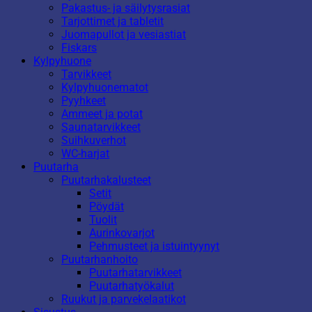
Pakastus- ja säilytysrasiat
Tarjottimet ja tabletit
Juomapullot ja vesiastiat
Fiskars
Kylpyhuone
Tarvikkeet
Kylpyhuonematot
Pyyhkeet
Ammeet ja potat
Saunatarvikkeet
Suihkuverhot
WC-harjat
Puutarha
Puutarhakalusteet
Setit
Pöydät
Tuolit
Aurinkovarjot
Pehmusteet ja istuintyynyt
Puutarhanhoito
Puutarhatarvikkeet
Puutarhatyökalut
Ruukut ja parvekelaatikot