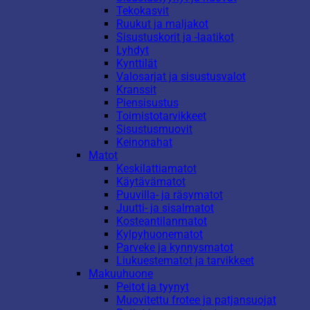
Tekokasvit
Ruukut ja maljakot
Sisustuskorit ja -laatikot
Lyhdyt
Kynttilät
Valosarjat ja sisustusvalot
Kranssit
Piensisustus
Toimistotarvikkeet
Sisustusmuovit
Keinonahat
Matot
Keskilattiamatot
Käytävämatot
Puuvilla- ja räsymatot
Juutti- ja sisalmatot
Kosteantilanmatot
Kylpyhuonematot
Parveke ja kynnysmatot
Liukuestematot ja tarvikkeet
Makuuhuone
Peitot ja tyynyt
Muovitettu frotee ja patjansuojat