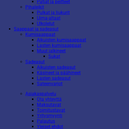
Patjat ja peitteet
Pihaleikit
Pulkat ja liukurit
Uima-altaat
Ulkolelut
Saappaat ja sadeasut
Kumisaappaat
Aikuisten kumisaappaat
Lasten kumisaappaat
Muut jalkineet
Sukat
Sadeasut
Aikuisten sadeasut
Käsineet ja päähineet
Lasten sadeasut
Sateenvarjot
Asiakaspalvelu
Ota yhteyttä
Maksutavat
Toimitustavat
Yritysmyynti
Palautus
Yleiset ehdot