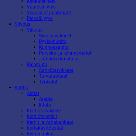
Kenkätelineet
Vaatesäilytys
Vesiastiat ja ämpärit
Piensäilytys
Siivous
Siivous
Siivousvälineet
Pyykkihuolto
Kunnossapito
Parveke- ja kynnysmatot
Jätteiden käsittely
Pienrauta
Sähkötarvikkeet
Turvatuotteet
Työkalut
Keittiö
Astiat
Arabia
Iittala
Keittiötarvikkeet
Keittiötekstiilit
Kernit ja vahakankaat
Kertakäyttöastiat
Kylmälaukut