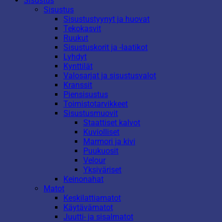
Sisustus
Sisustus
Sisustustyynyt ja huovat
Tekokasvit
Ruukut
Sisustuskorit ja -laatikot
Lyhdyt
Kynttilät
Valosarjat ja sisustusvalot
Kranssit
Piensisustus
Toimistotarvikkeet
Sisustusmuovit
Staattiset kalvot
Kuviolliset
Marmori ja kivi
Puukuosit
Velour
Yksiväriset
Keinonahat
Matot
Keskilattiamatot
Käytävämatot
Juutti- ja sisalmatot