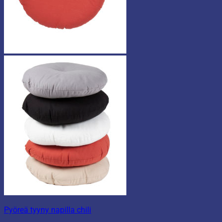
Pyöreä tyyny napilla chili