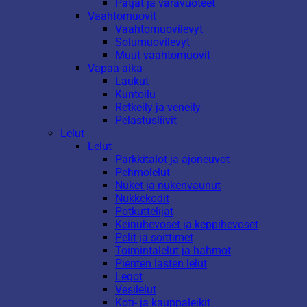
Patjat ja varavuoteet
Vaahtomuovit
Vaahtomuovilevyt
Solumuovilevyt
Muut vaahtomuovit
Vapaa-aika
Laukut
Kuntoilu
Retkeily ja veneily
Pelastusliivit
Lelut
Lelut
Parkkitalot ja ajoneuvot
Pehmolelut
Nuket ja nukenvaunut
Nukkekodit
Potkuttelijat
Keinuhevoset ja keppihevoset
Pelit ja soittimet
Toimintalelut ja hahmot
Pienten lasten lelut
Legot
Vesilelut
Koti- ja kauppaleikit