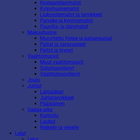
Kosteantilanmatot
Kylpyhuonematot
Liukuestematot ja tarvikkeet
Parveke ja kynnysmatot
Puuvilla- ja räsymatot
Makuuhuone
Muovitettu frotee ja patjansuojat
Patjat ja varavuoteet
Peitot ja tyynyt
Vaahtomuovit
Muut vaahtomuovit
Solumuovilevyt
Vaahtomuovilevyt
Joulu
Juhlat
Lahjaideat
Juhlatarvikkeet
Pääsiäinen
Vapaa-aika
Kuntoilu
Laukut
Retkeily ja veneily
Lelut
Lelut