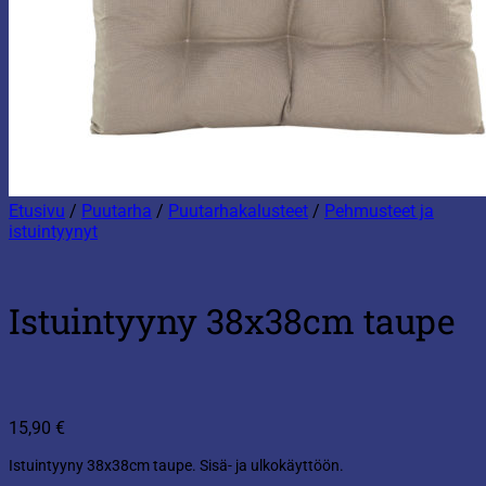
Etusivu
/
Puutarha
/
Puutarhakalusteet
/
Pehmusteet ja
istuintyynyt
Istuintyyny 38x38cm taupe
15,90
€
Istuintyyny 38x38cm taupe. Sisä- ja ulkokäyttöön.