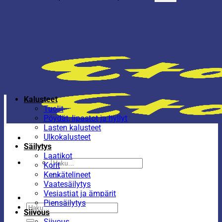
Kalusteet
Tuolit
Pöydät, lipastot ja hyllyt
Lasten kalusteet
Ulkokalusteet
Säilytys
Laatikot
Etsi:
Korit
Kenkätelineet
Vaatesäilytys
Vesiastiat ja ämpärit
Piensäilytys
Etsi:
Siivous
Siivous