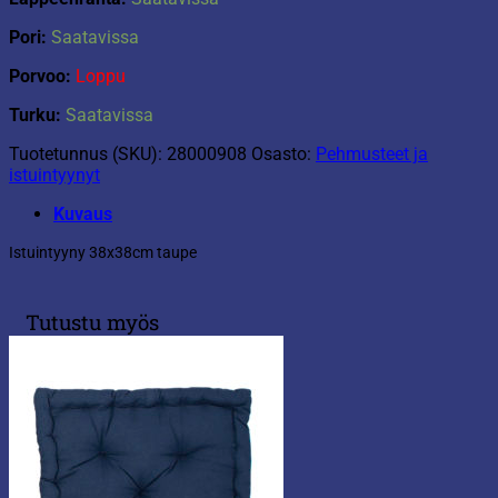
Pori:
Saatavissa
Porvoo:
Loppu
Turku:
Saatavissa
Tuotetunnus (SKU):
28000908
Osasto:
Pehmusteet ja
istuintyynyt
Kuvaus
Istuintyyny 38x38cm taupe
Tutustu myös