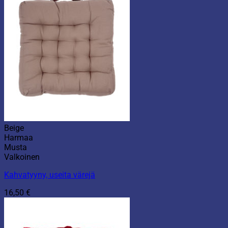
Beige
Harmaa
Musta
Valkoinen
Kahvatyyny, useita värejä
16,50
€