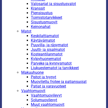
Valosarjat ja sisustusvalot
Kranssit
Piensisustus
Toimistotarvikkeet
Sisustusmuovit
Keinonahat
Matot
Keskilattiamatot
Käytävämatot
Puuvilla- ja räsymatot
Juutti- ja sisalmatot
Kosteantilanmatot
Kylpyhuonematot
Parveke ja kynnysmatot
Liukuestematot ja tarvikkeet
Makuuhuone
Peitot ja tyynyt
Muovitettu frotee ja patjansuojat
Patjat ja varavuoteet
Vaahtomuovit
Vaahtomuovilevyt
Solumuovilevyt
Muut vaahtomuovit