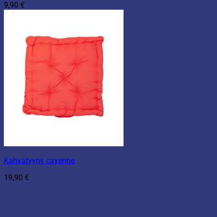
9,90
€
Kahvatyyny cayenne
19,90
€