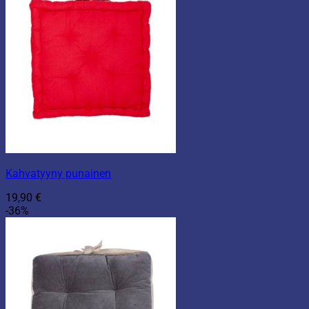
Kahvatyyny punainen
19,90
€
-36%