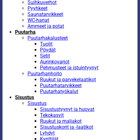
Suihkuverhot
Pyyhkeet
Saunatarvikkeet
WC-harjat
Ammeet ja potat
Puutarha
Puutarhakalusteet
Tuolit
Pöydät
Setit
Aurinkovarjot
Pehmusteet ja istuintyynyt
Puutarhanhoito
Ruukut ja parvekelaatikot
Puutarhatarvikkeet
Puutarhatyökalut
Sisustus
Sisustus
Sisustustyynyt ja huovat
Tekokasvit
Ruukut ja maljakot
Sisustuskorit ja -laatikot
Lyhdyt
Kynttilät