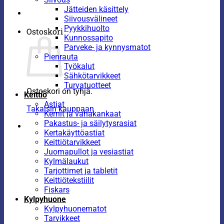
Jätteiden käsittely
Siivousvälineet
Pyykkihuolto
Ostoskori
Kunnossapito
Parveke- ja kynnysmatot
Pienrauta
Työkalut
Sähkötarvikkeet
Turvatuotteet
Ostoskori on tyhjä.
Keittiö
Astiat
Takaisin kauppaan
Kernit ja vahakankaat
Pakastus- ja säilytysrasiat
Kertakäyttöastiat
Keittiötarvikkeet
Juomapullot ja vesiastiat
Kylmälaukut
Tarjottimet ja tabletit
Keittiötekstiilit
Fiskars
Kylpyhuone
Kylpyhuonematot
Tarvikkeet