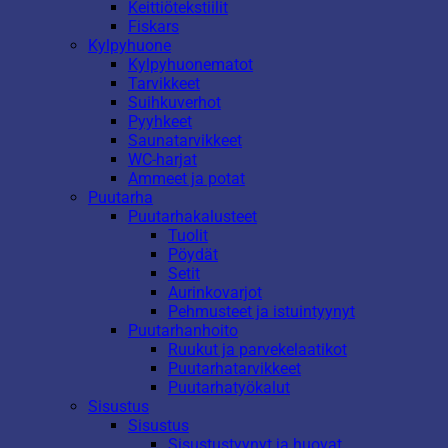
Keittiötekstiilit
Fiskars
Kylpyhuone
Kylpyhuonematot
Tarvikkeet
Suihkuverhot
Pyyhkeet
Saunatarvikkeet
WC-harjat
Ammeet ja potat
Puutarha
Puutarhakalusteet
Tuolit
Pöydät
Setit
Aurinkovarjot
Pehmusteet ja istuintyynyt
Puutarhanhoito
Ruukut ja parvekelaatikot
Puutarhatarvikkeet
Puutarhatyökalut
Sisustus
Sisustus
Sisustustyynyt ja huovat