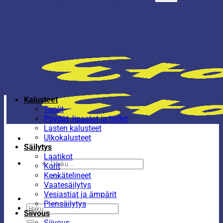
Kalusteet
Tuolit
Pöydät, lipastot ja hyllyt
Lasten kalusteet
Ulkokalusteet
Säilytys
Laatikot
Etsi:
Korit
Kenkätelineet
Vaatesäilytys
Vesiastiat ja ämpärit
Piensäilytys
Etsi:
Siivous
Siivous