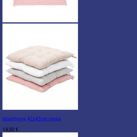
Istuintyyny 42x42cm roosa
14,50
€