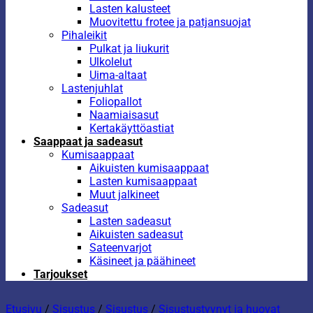
Lasten kalusteet
Muovitettu frotee ja patjansuojat
Pihaleikit
Pulkat ja liukurit
Ulkolelut
Uima-altaat
Lastenjuhlat
Foliopallot
Naamiaisasut
Kertakäyttöastiat
Saappaat ja sadeasut
Kumisaappaat
Aikuisten kumisaappaat
Lasten kumisaappaat
Muut jalkineet
Sadeasut
Lasten sadeasut
Aikuisten sadeasut
Sateenvarjot
Käsineet ja päähineet
Tarjoukset
Etusivu
/
Sisustus
/
Sisustus
/
Sisustustyynyt ja huovat