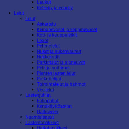
Laukut
Retkeily ja veneily
Lelut
Lelut
Askartelu
Keinuhevoset ja keppihevoset
Koti- ja kauppaleikit
Legot
Pehmolelut
Nuket ja nukenvaunut
Nukkekodit
Parkkitalot ja ajoneuvot
Pelit ja soittimet
Pienten lasten lelut
Potkuttelijat
Toimintalelut ja hahmot
Vesilelut
Lastenjuhlat
Foliopallot
Kertakäyttöastiat
Halloween
Naamiaisasut
Lastentarvikkeet
Hoitotarvikkeet