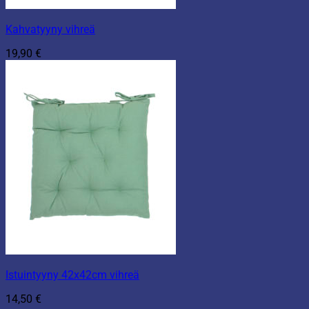
Kahvatyyny vihreä
19,90
€
Istuintyyny 42x42cm vihreä
14,50
€