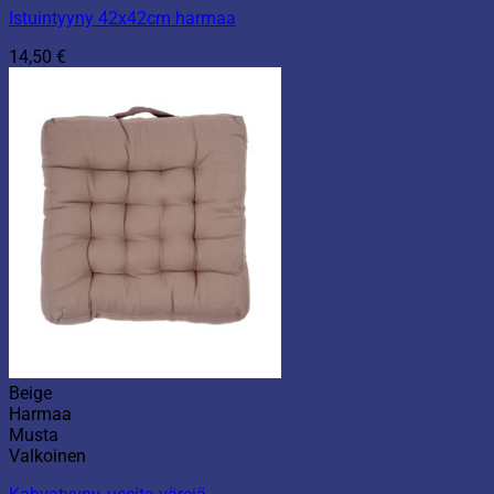
Istuintyyny 42x42cm harmaa
14,50
€
Beige
Harmaa
Musta
Valkoinen