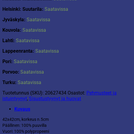
Helsinki: Suutarila:
Saatavissa
Jyväskyla:
Saatavissa
Kouvola:
Saatavissa
Lahti:
Saatavissa
Lappeenranta:
Saatavissa
Pori:
Saatavissa
Porvoo:
Saatavissa
Turku:
Saatavissa
Tuotetunnus (SKU):
20627434
Osastot:
Pehmusteet ja
istuintyynyt
,
Sisustustyynyt ja huovat
Kuvaus
42x42cm, korkeus n.5cm
Päällinen: 100% puuvilla
Vuori: 100% polypropeeni