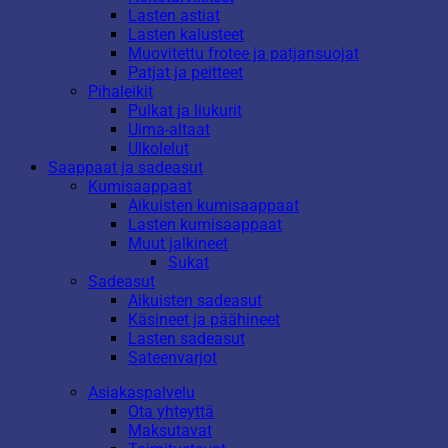
Lasten astiat
Lasten kalusteet
Muovitettu frotee ja patjansuojat
Patjat ja peitteet
Pihaleikit
Pulkat ja liukurit
Uima-altaat
Ulkolelut
Saappaat ja sadeasut
Kumisaappaat
Aikuisten kumisaappaat
Lasten kumisaappaat
Muut jalkineet
Sukat
Sadeasut
Aikuisten sadeasut
Käsineet ja päähineet
Lasten sadeasut
Sateenvarjot
Asiakaspalvelu
Ota yhteyttä
Maksutavat