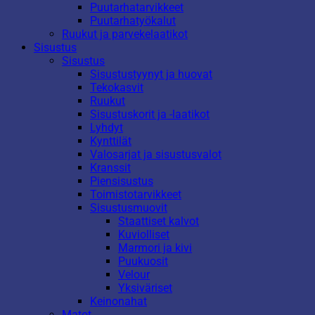
Puutarhatarvikkeet
Puutarhatyökalut
Ruukut ja parvekelaatikot
Sisustus
Sisustus
Sisustustyynyt ja huovat
Tekokasvit
Ruukut
Sisustuskorit ja -laatikot
Lyhdyt
Kynttilät
Valosarjat ja sisustusvalot
Kranssit
Piensisustus
Toimistotarvikkeet
Sisustusmuovit
Staattiset kalvot
Kuviolliset
Marmori ja kivi
Puukuosit
Velour
Yksiväriset
Keinonahat
Matot