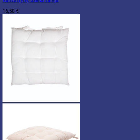
Kahvatyyny, useita värejä
16,50
€