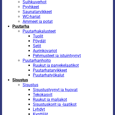
Suihkuverhot
Pyyhkeet
Saunatarvikkeet
WC-harjat
Ammeet ja potat
Puutarha
Puutarhakalusteet
Tuolit
Pöydät
Setit
Aurinkovarjot
Pehmusteet ja istuintyynyt
Puutarhanhoito
Ruukut ja parvekelaatikot
Puutarhatarvikkeet
Puutarhatyökalut
Sisustus
Sisustus
Sisustustyynyt ja huovat
Tekokasvit
Ruukut ja maljakot
Sisustuskorit ja -laatikot
Lyhdyt
Kynttilät