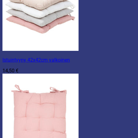
Istuintyyny 42x42cm valkoinen
14,50
€