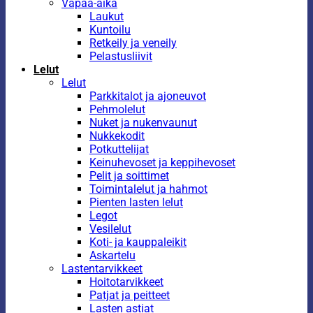
Vapaa-aika
Laukut
Kuntoilu
Retkeily ja veneily
Pelastusliivit
Lelut
Lelut
Parkkitalot ja ajoneuvot
Pehmolelut
Nuket ja nukenvaunut
Nukkekodit
Potkuttelijat
Keinuhevoset ja keppihevoset
Pelit ja soittimet
Toimintalelut ja hahmot
Pienten lasten lelut
Legot
Vesilelut
Koti- ja kauppaleikit
Askartelu
Lastentarvikkeet
Hoitotarvikkeet
Patjat ja peitteet
Lasten astiat