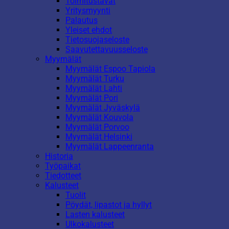
Toimitustavat
Yritysmyynti
Palautus
Yleiset ehdot
Tietosuojaseloste
Saavutettavuusseloste
Myymälät
Myymälät Espoo Tapiola
Myymälät Turku
Myymälät Lahti
Myymälät Pori
Myymälät Jyväskylä
Myymälät Kouvola
Myymälät Porvoo
Myymälät Helsinki
Myymälät Lappeenranta
Historia
Työpaikat
Tiedotteet
Kalusteet
Tuolit
Pöydät, lipastot ja hyllyt
Lasten kalusteet
Ulkokalusteet