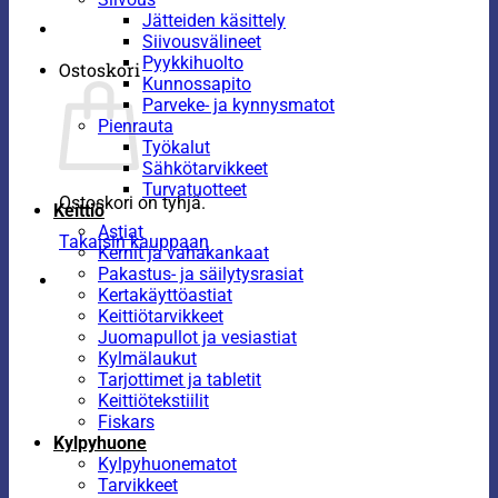
Jätteiden käsittely
Siivousvälineet
Pyykkihuolto
Ostoskori
Kunnossapito
Parveke- ja kynnysmatot
Pienrauta
Työkalut
Sähkötarvikkeet
Turvatuotteet
Ostoskori on tyhjä.
Keittiö
Astiat
Takaisin kauppaan
Kernit ja vahakankaat
Pakastus- ja säilytysrasiat
Kertakäyttöastiat
Keittiötarvikkeet
Juomapullot ja vesiastiat
Kylmälaukut
Tarjottimet ja tabletit
Keittiötekstiilit
Fiskars
Kylpyhuone
Kylpyhuonematot
Tarvikkeet