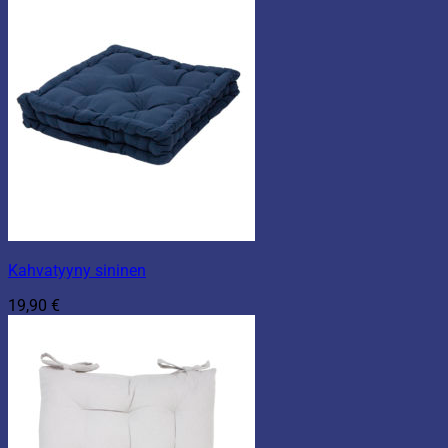
Kahvatyyny sininen
19,90
€