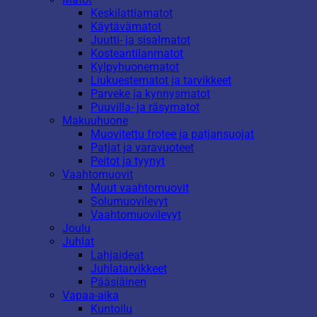
Keskilattiamatot
Käytävämatot
Juutti- ja sisalmatot
Kosteantilanmatot
Kylpyhuonematot
Liukuestematot ja tarvikkeet
Parveke ja kynnysmatot
Puuvilla- ja räsymatot
Makuuhuone
Muovitettu frotee ja patjansuojat
Patjat ja varavuoteet
Peitot ja tyynyt
Vaahtomuovit
Muut vaahtomuovit
Solumuovilevyt
Vaahtomuovilevyt
Joulu
Juhlat
Lahjaideat
Juhlatarvikkeet
Pääsiäinen
Vapaa-aika
Kuntoilu