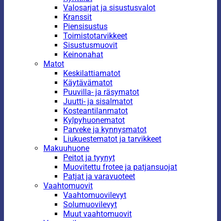
Valosarjat ja sisustusvalot
Kranssit
Piensisustus
Toimistotarvikkeet
Sisustusmuovit
Keinonahat
Matot
Keskilattiamatot
Käytävämatot
Puuvilla- ja räsymatot
Juutti- ja sisalmatot
Kosteantilanmatot
Kylpyhuonematot
Parveke ja kynnysmatot
Liukuestematot ja tarvikkeet
Makuuhuone
Peitot ja tyynyt
Muovitettu frotee ja patjansuojat
Patjat ja varavuoteet
Vaahtomuovit
Vaahtomuovilevyt
Solumuovilevyt
Muut vaahtomuovit