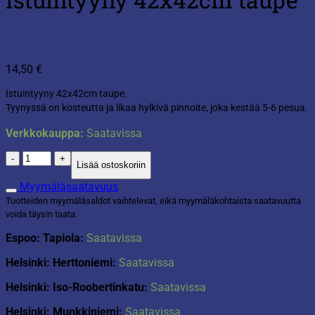
14,50
€
Istuintyyny 42x42cm taupe.
Tyynyssä on kosteutta ja likaa hylkivä pinnoite, joka kestää
5-6 pesua.
Verkkokauppa:
Saatavissa
Istuintyyny
Lisää ostoskoriin
42x42cm
taupe
Myymäläsaatavuus
määrä
Tuotteiden myymäläsaldot vaihtelevat, eikä myymäläkohtaista saatavuutta
voida täysin taata.
Espoo: Tapiola:
Saatavissa
Helsinki: Herttoniemi:
Saatavissa
Helsinki: Iso-Roobertinkatu:
Saatavissa
Helsinki: Munkkiniemi:
Saatavissa