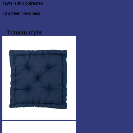
Täyte: 100% polyesteri
30 asteen hienopesu
Tutustu myös