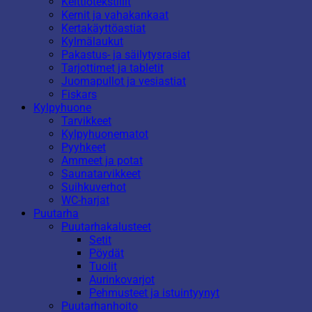
Keittiötekstiilit
Kernit ja vahakankaat
Kertakäyttöastiat
Kylmälaukut
Pakastus- ja säilytysrasiat
Tarjottimet ja tabletit
Juomapullot ja vesiastiat
Fiskars
Kylpyhuone
Tarvikkeet
Kylpyhuonematot
Pyyhkeet
Ammeet ja potat
Saunatarvikkeet
Suihkuverhot
WC-harjat
Puutarha
Puutarhakalusteet
Setit
Pöydät
Tuolit
Aurinkovarjot
Pehmusteet ja istuintyynyt
Puutarhanhoito