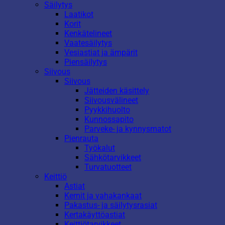
Säilytys
Laatikot
Korit
Kenkätelineet
Vaatesäilytys
Vesiastiat ja ämpärit
Piensäilytys
Siivous
Siivous
Jätteiden käsittely
Siivousvälineet
Pyykkihuolto
Kunnossapito
Parveke- ja kynnysmatot
Pienrauta
Työkalut
Sähkötarvikkeet
Turvatuotteet
Keittiö
Astiat
Kernit ja vahakankaat
Pakastus- ja säilytysrasiat
Kertakäyttöastiat
Keittiötarvikkeet