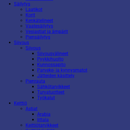
Säilytys
Laatikot
Korit
Kenkätelineet
Vaatesäilytys
Vesiastiat ja ämpärit
Piensäilytys
Siivous
Siivous
Siivousvälineet
Pyykkihuolto
Kunnossapito
Parveke- ja kynnysmatot
Jätteiden käsittely
Pienrauta
Sähkötarvikkeet
Turvatuotteet
Työkalut
Keittiö
Astiat
Arabia
Iittala
Keittiötarvikkeet