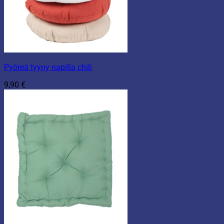
Pyöreä tyyny napilla chili
9,90
€