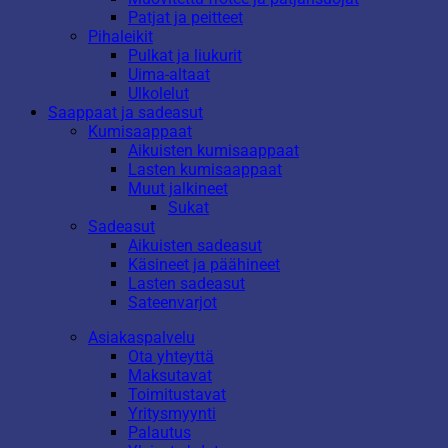
Patjat ja peitteet
Pihaleikit
Pulkat ja liukurit
Uima-altaat
Ulkolelut
Saappaat ja sadeasut
Kumisaappaat
Aikuisten kumisaappaat
Lasten kumisaappaat
Muut jalkineet
Sukat
Sadeasut
Aikuisten sadeasut
Käsineet ja päähineet
Lasten sadeasut
Sateenvarjot
Asiakaspalvelu
Ota yhteyttä
Maksutavat
Toimitustavat
Yritysmyynti
Palautus