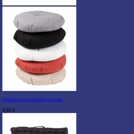
Pyöreä tyyny napilla harmaa
9,90
€