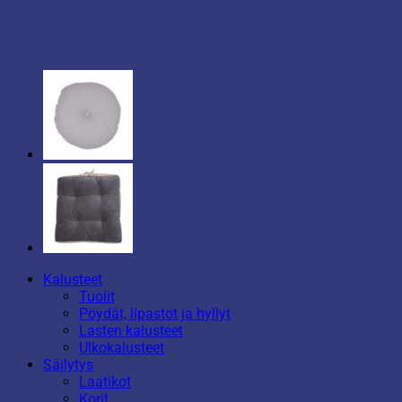
Kalusteet
Tuolit
Pöydät, lipastot ja hyllyt
Lasten kalusteet
Ulkokalusteet
Säilytys
Laatikot
Korit