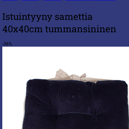
Istuintyyny samettia
40x40cm tummansininen
-36%