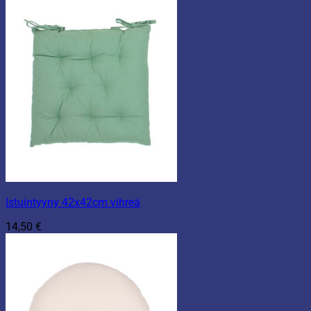
Istuintyyny 42x42cm vihreä
14,50
€