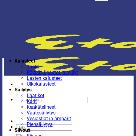
Kalusteet
Tuolit
Pöydät, lipastot ja hyllyt
Lasten kalusteet
Ulkokalusteet
Säilytys
Laatikot
Etsi:
Korit
Kenkätelineet
Vaatesäilytys
Vesiastiat ja ämpärit
Piensäilytys
Etsi:
Siivous
Siivous