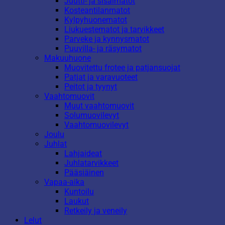
Juutti- ja sisalmatot
Kosteantilanmatot
Kylpyhuonematot
Liukuestematot ja tarvikkeet
Parveke ja kynnysmatot
Puuvilla- ja räsymatot
Makuuhuone
Muovitettu frotee ja patjansuojat
Patjat ja varavuoteet
Peitot ja tyynyt
Vaahtomuovit
Muut vaahtomuovit
Solumuovilevyt
Vaahtomuovilevyt
Joulu
Juhlat
Lahjaideat
Juhlatarvikkeet
Pääsiäinen
Vapaa-aika
Kuntoilu
Laukut
Retkeily ja veneily
Lelut