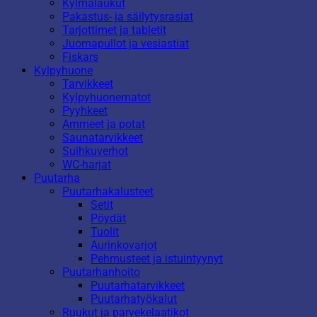
Kylmälaukut
Pakastus- ja säilytysrasiat
Tarjottimet ja tabletit
Juomapullot ja vesiastiat
Fiskars
Kylpyhuone
Tarvikkeet
Kylpyhuonematot
Pyyhkeet
Ammeet ja potat
Saunatarvikkeet
Suihkuverhot
WC-harjat
Puutarha
Puutarhakalusteet
Setit
Pöydät
Tuolit
Aurinkovarjot
Pehmusteet ja istuintyynyt
Puutarhanhoito
Puutarhatarvikkeet
Puutarhatyökalut
Ruukut ja parvekelaatikot