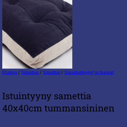
Etusivu
/
Sisustus
/
Sisustus
/
Sisustustyynyt ja huovat
Istuintyyny samettia
40x40cm tummansininen