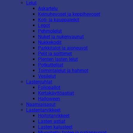
Lelut
Askartelu
Keinuhevoset ja keppihevoset
Koti- ja kauppaleikit
Legot
Pehmolelut
Nuket ja nukenvaunut
Nukkekodit
Parkkitalot ja ajoneuvot
Pelit ja soittimet
Pienten lasten lelut
Potkuttelijat
Toimintalelut ja hahmot
Vesilelut
Lastenjuhlat
Foliopallot
Kertakäyttöastiat
Halloween
Naamiaisasut
Lastentarvikkeet
Hoitotarvikkeet
Lasten astiat
Lasten kalusteet
Muovitettu frotee ja patjansuojat