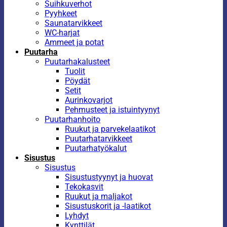
Suihkuverhot
Pyyhkeet
Saunatarvikkeet
WC-harjat
Ammeet ja potat
Puutarha
Puutarhakalusteet
Tuolit
Pöydät
Setit
Aurinkovarjot
Pehmusteet ja istuintyynyt
Puutarhanhoito
Ruukut ja parvekelaatikot
Puutarhatarvikkeet
Puutarhatyökalut
Sisustus
Sisustus
Sisustustyynyt ja huovat
Tekokasvit
Ruukut ja maljakot
Sisustuskorit ja -laatikot
Lyhdyt
Kynttilät