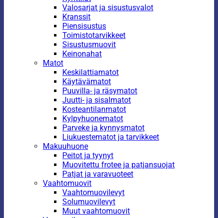
Valosarjat ja sisustusvalot
Kranssit
Piensisustus
Toimistotarvikkeet
Sisustusmuovit
Keinonahat
Matot
Keskilattiamatot
Käytävämatot
Puuvilla- ja räsymatot
Juutti- ja sisalmatot
Kosteantilanmatot
Kylpyhuonematot
Parveke ja kynnysmatot
Liukuestematot ja tarvikkeet
Makuuhuone
Peitot ja tyynyt
Muovitettu frotee ja patjansuojat
Patjat ja varavuoteet
Vaahtomuovit
Vaahtomuovilevyt
Solumuovilevyt
Muut vaahtomuovit