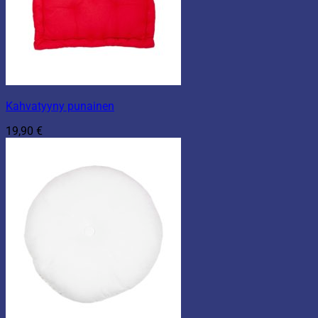
Kahvatyyny punainen
19,90
€