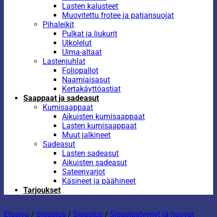
Lasten kalusteet
Muovitettu frotee ja patjansuojat
Pihaleikit
Pulkat ja liukurit
Ulkolelut
Uima-altaat
Lastenjuhlat
Foliopallot
Naamiaisasut
Kertakäyttöastiat
Saappaat ja sadeasut
Kumisaappaat
Aikuisten kumisaappaat
Lasten kumisaappaat
Muut jalkineet
Sadeasut
Lasten sadeasut
Aikuisten sadeasut
Sateenvarjot
Käsineet ja päähineet
Tarjoukset
Etusivu
/
Sisustus
/
Sisustus
/
Sisustustyynyt ja huovat