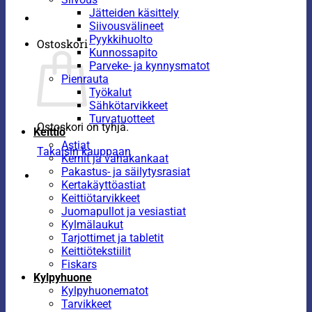
Jätteiden käsittely
Siivousvälineet
Pyykkihuolto
Ostoskori
Kunnossapito
Parveke- ja kynnysmatot
Pienrauta
Työkalut
Sähkötarvikkeet
Turvatuotteet
Ostoskori on tyhjä.
Keittiö
Astiat
Takaisin kauppaan
Kernit ja vahakankaat
Pakastus- ja säilytysrasiat
Kertakäyttöastiat
Keittiötarvikkeet
Juomapullot ja vesiastiat
Kylmälaukut
Tarjottimet ja tabletit
Keittiötekstiilit
Fiskars
Kylpyhuone
Kylpyhuonematot
Tarvikkeet