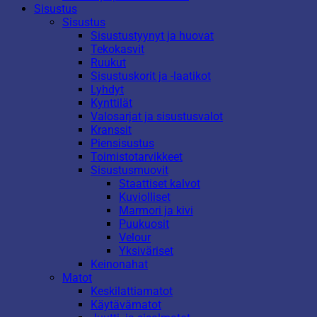
Sisustus
Sisustus
Sisustustyynyt ja huovat
Tekokasvit
Ruukut
Sisustuskorit ja -laatikot
Lyhdyt
Kynttilät
Valosarjat ja sisustusvalot
Kranssit
Piensisustus
Toimistotarvikkeet
Sisustusmuovit
Staattiset kalvot
Kuviolliset
Marmori ja kivi
Puukuosit
Velour
Yksiväriset
Keinonahat
Matot
Keskilattiamatot
Käytävämatot