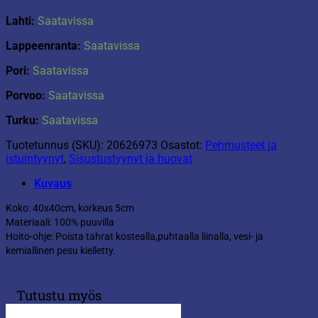
Lahti:
Saatavissa
Lappeenranta:
Saatavissa
Pori:
Saatavissa
Porvoo:
Saatavissa
Turku:
Saatavissa
Tuotetunnus (SKU):
20626973
Osastot:
Pehmusteet ja
istuintyynyt
,
Sisustustyynyt ja huovat
Kuvaus
Koko: 40x40cm, korkeus 5cm
Materiaali: 100% puuvilla
Hoito-ohje: Poista tahrat kostealla,puhtaalla liinalla, vesi- ja
kemiallinen pesu kielletty.
Tutustu myös