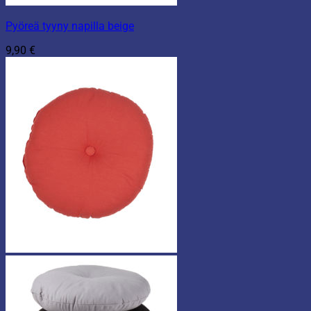
Pyöreä tyyny napilla beige
9,90
€