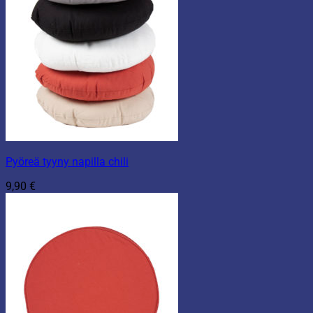
Pyöreä tyyny napilla chili
9,90
€