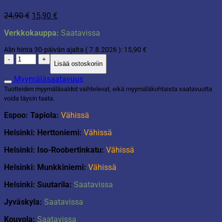
Alkuperäinen
Nykyinen
24,90
€
15,90
€
hinta
hinta
Verkkokauppa:
Saatavissa
oli:
on:
24,90 €.
15,90 €.
Alin hinta 30-päivän ajalta (
7.8.2026
):
15,90
€
Istuintyyny
Lisää ostoskoriin
samettia
40x40cm
Myymäläsaatavuus
tummansininen
Tuotteiden myymäläsaldot vaihtelevat, eikä myymäläkohtaista saatavuutta
määrä
voida täysin taata.
Espoo: Tapiola:
Vähissä
Helsinki: Herttoniemi:
Vähissä
Helsinki: Iso-Roobertinkatu:
Vähissä
Helsinki: Munkkiniemi:
Vähissä
Helsinki: Suutarila:
Saatavissa
Jyväskyla:
Saatavissa
Kouvola:
Saatavissa