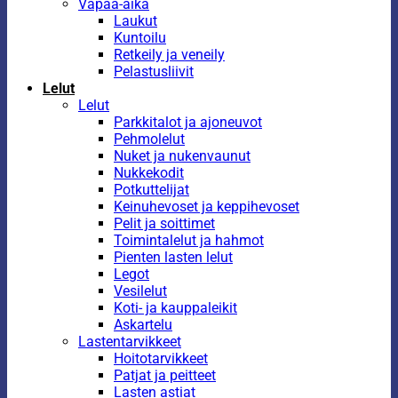
Vapaa-aika
Laukut
Kuntoilu
Retkeily ja veneily
Pelastusliivit
Lelut
Lelut
Parkkitalot ja ajoneuvot
Pehmolelut
Nuket ja nukenvaunut
Nukkekodit
Potkuttelijat
Keinuhevoset ja keppihevoset
Pelit ja soittimet
Toimintalelut ja hahmot
Pienten lasten lelut
Legot
Vesilelut
Koti- ja kauppaleikit
Askartelu
Lastentarvikkeet
Hoitotarvikkeet
Patjat ja peitteet
Lasten astiat