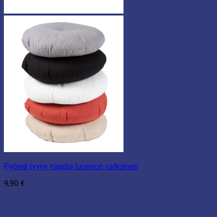
Pyöreä tyyny napilla luonnon valkoinen
9,90
€