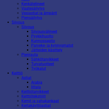
Kenkätelineet
Vaatesäilytys
Vesiastiat ja ämpärit
Piensäilytys
Siivous
Siivous
Siivousvälineet
Pyykkihuolto
Kunnossapito
Parveke- ja kynnysmatot
Jätteiden käsittely
Pienrauta
Sähkötarvikkeet
Turvatuotteet
Työkalut
Keittiö
Astiat
Arabia
Iittala
Keittiötarvikkeet
Keittiötekstiilit
Kernit ja vahakankaat
Kertakäyttöastiat