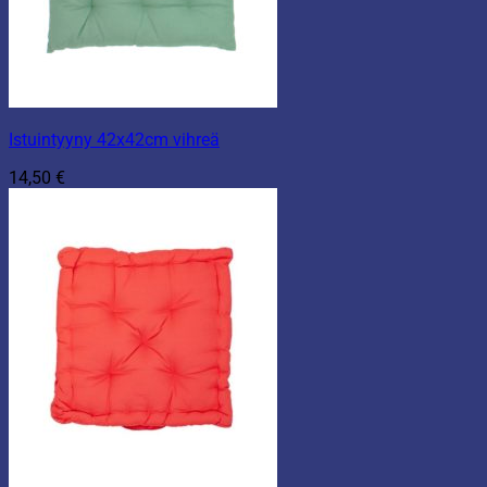
Istuintyyny 42x42cm vihreä
14,50
€