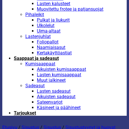
Lasten kalusteet
Muovitettu frotee ja patjansuojat
Pihaleikit
Pulkat ja liukurit
Ulkolelut
Uima-altaat
Lastenjuhlat
Foliopallot
Naamiaisasut
Kertakäyttöastiat
Saappaat ja sadeasut
Kumisaappaat
Aikuisten kumisaappaat
Lasten kumisaappaat
Muut jalkineet
Sadeasut
Lasten sadeasut
Aikuisten sadeasut
Sateenvarjot
Käsineet ja päähineet
Tarjoukset
Etusivu
/
Sisustus
/
Sisustus
/
Sisustustyynyt ja huovat