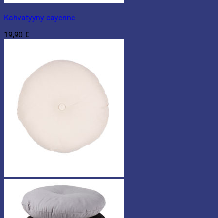
Kahvatyyny cayenne
19,90
€