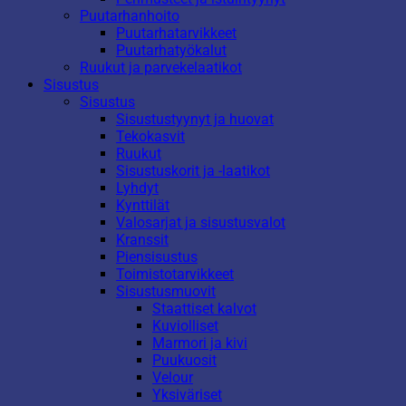
Puutarhanhoito
Puutarhatarvikkeet
Puutarhatyökalut
Ruukut ja parvekelaatikot
Sisustus
Sisustus
Sisustustyynyt ja huovat
Tekokasvit
Ruukut
Sisustuskorit ja -laatikot
Lyhdyt
Kynttilät
Valosarjat ja sisustusvalot
Kranssit
Piensisustus
Toimistotarvikkeet
Sisustusmuovit
Staattiset kalvot
Kuviolliset
Marmori ja kivi
Puukuosit
Velour
Yksiväriset