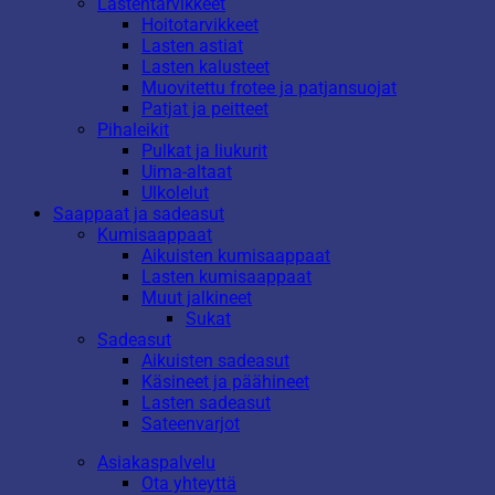
Lastentarvikkeet
Hoitotarvikkeet
Lasten astiat
Lasten kalusteet
Muovitettu frotee ja patjansuojat
Patjat ja peitteet
Pihaleikit
Pulkat ja liukurit
Uima-altaat
Ulkolelut
Saappaat ja sadeasut
Kumisaappaat
Aikuisten kumisaappaat
Lasten kumisaappaat
Muut jalkineet
Sukat
Sadeasut
Aikuisten sadeasut
Käsineet ja päähineet
Lasten sadeasut
Sateenvarjot
Asiakaspalvelu
Ota yhteyttä