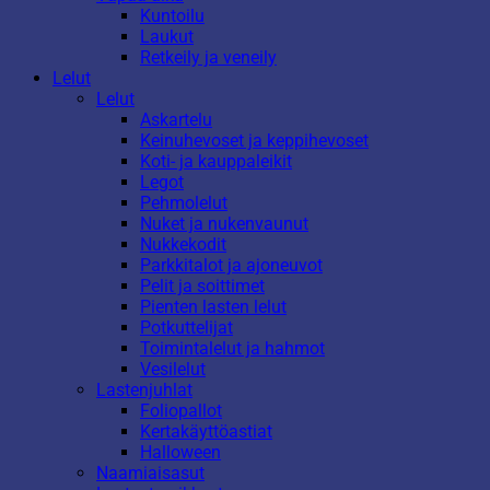
Kuntoilu
Laukut
Retkeily ja veneily
Lelut
Lelut
Askartelu
Keinuhevoset ja keppihevoset
Koti- ja kauppaleikit
Legot
Pehmolelut
Nuket ja nukenvaunut
Nukkekodit
Parkkitalot ja ajoneuvot
Pelit ja soittimet
Pienten lasten lelut
Potkuttelijat
Toimintalelut ja hahmot
Vesilelut
Lastenjuhlat
Foliopallot
Kertakäyttöastiat
Halloween
Naamiaisasut