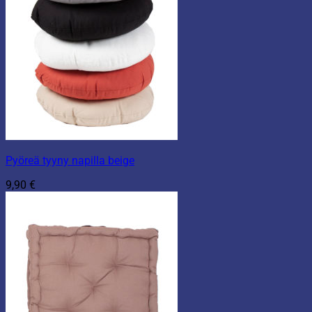
Pyöreä tyyny napilla beige
9,90
€