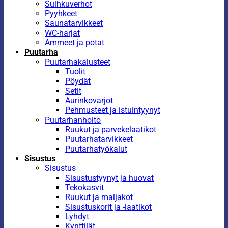
Suihkuverhot
Pyyhkeet
Saunatarvikkeet
WC-harjat
Ammeet ja potat
Puutarha
Puutarhakalusteet
Tuolit
Pöydät
Setit
Aurinkovarjot
Pehmusteet ja istuintyynyt
Puutarhanhoito
Ruukut ja parvekelaatikot
Puutarhatarvikkeet
Puutarhatyökalut
Sisustus
Sisustus
Sisustustyynyt ja huovat
Tekokasvit
Ruukut ja maljakot
Sisustuskorit ja -laatikot
Lyhdyt
Kynttilät