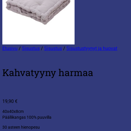
Etusivu
/
Sisustus
/
Sisustus
/
Sisustustyynyt ja huovat
Kahvatyyny harmaa
19,90
€
40x40x8cm
Päällikangas 100% puuvilla
30 asteen hienopesu