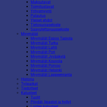
Maksutavat
Toimitustavat
Yritysmyynti
Palautus
Yleiset ehdot
Tietosuojaseloste
Saavutettavuusseloste
Myymälät
Myymälät Espoo Tapiola
Myymälät Turku
Myymälät Lahti
Myymälät Pori
Myymälät Jyväskylä
Myymälät Kouvola
Myymälät Porvoo
Myymälät Helsinki
Myymälät Lappeenranta
Historia
Työpaikat
Tiedotteet
Kalusteet
Tuolit
Pöydät, lipastot ja hyllyt
Lasten kalusteet