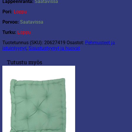
Lappeenranta:
Saatavissa
Pori:
Loppu
Porvoo:
Saatavissa
Turku:
Loppu
Tuotetunnus (SKU):
20627419
Osastot:
Pehmusteet ja
istuintyynyt
,
Sisustustyynyt ja huovat
Tutustu myös