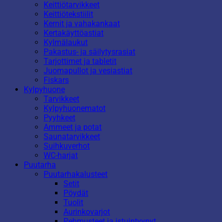
Keittiötarvikkeet
Keittiötekstiilit
Kernit ja vahakankaat
Kertakäyttöastiat
Kylmälaukut
Pakastus- ja säilytysrasiat
Tarjottimet ja tabletit
Juomapullot ja vesiastiat
Fiskars
Kylpyhuone
Tarvikkeet
Kylpyhuonematot
Pyyhkeet
Ammeet ja potat
Saunatarvikkeet
Suihkuverhot
WC-harjat
Puutarha
Puutarhakalusteet
Setit
Pöydät
Tuolit
Aurinkovarjot
Pehmusteet ja istuintyynyt