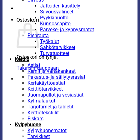
Jätteiden käsittely
Siivousvälineet
Pyykkihuolto
Ostoskori
Kunnossapito
Parveke- ja kynnysmatot
Pienrauta
Työkalut
Sähkötarvikkeet
Turvatuotteet
Ostoskori on tyhjä.
Keittiö
Astiat
Takaisin kauppaan
Kernit ja vahakankaat
Pakastus- ja säilytysrasiat
Kertakäyttöastiat
Keittiötarvikkeet
Juomapullot ja vesiastiat
Kylmälaukut
Tarjottimet ja tabletit
Keittiötekstiilit
Fiskars
Kylpyhuone
Kylpyhuonematot
Tarvikkeet