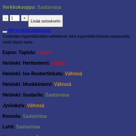
Verkkokauppa:
Saatavissa
Kahvatyyny
Lisää ostoskoriin
harmaa
määrä
Myymäläsaatavuus
Tuotteiden myymäläsaldot vaihtelevat, eikä myymäläkohtaista saatavuutta
voida täysin taata.
Espoo: Tapiola:
Loppu
Helsinki: Herttoniemi:
Loppu
Helsinki: Iso-Roobertinkatu:
Vähissä
Helsinki: Munkkiniemi:
Vähissä
Helsinki: Suutarila:
Saatavissa
Jyväskyla:
Vähissä
Kouvola:
Saatavissa
Lahti:
Saatavissa