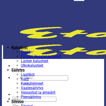
Kalusteet
Tuolit
Pöydät, lipastot ja hyllyt
Lasten kalusteet
Ulkokalusteet
Säilytys
Laatikot
Etsi:
Korit
Kenkätelineet
Vaatesäilytys
Vesiastiat ja ämpärit
Piensäilytys
Etsi:
Siivous
Siivous