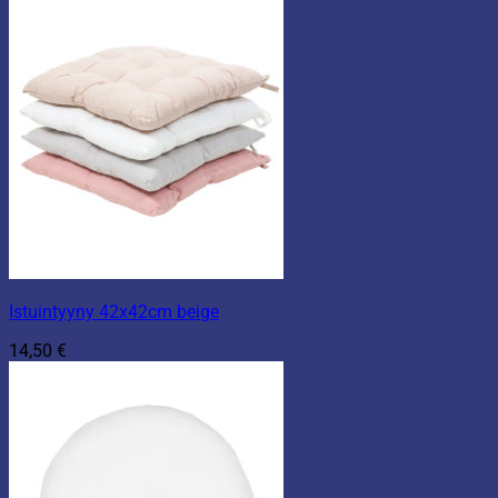
Istuintyyny 42x42cm beige
14,50
€