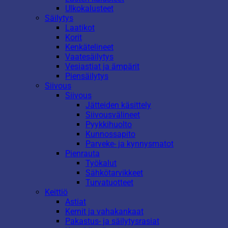
Ulkokalusteet
Säilytys
Laatikot
Korit
Kenkätelineet
Vaatesäilytys
Vesiastiat ja ämpärit
Piensäilytys
Siivous
Siivous
Jätteiden käsittely
Siivousvälineet
Pyykkihuolto
Kunnossapito
Parveke- ja kynnysmatot
Pienrauta
Työkalut
Sähkötarvikkeet
Turvatuotteet
Keittiö
Astiat
Kernit ja vahakankaat
Pakastus- ja säilytysrasiat