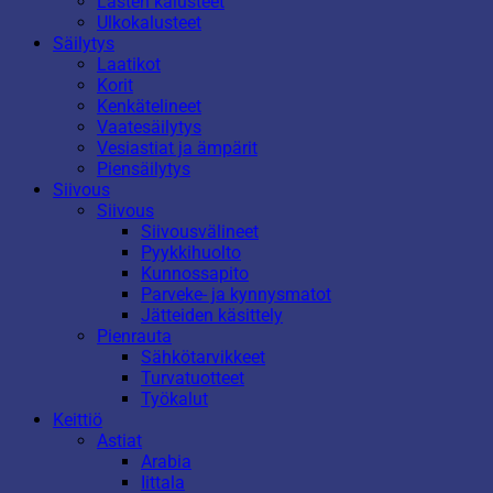
Lasten kalusteet
Ulkokalusteet
Säilytys
Laatikot
Korit
Kenkätelineet
Vaatesäilytys
Vesiastiat ja ämpärit
Piensäilytys
Siivous
Siivous
Siivousvälineet
Pyykkihuolto
Kunnossapito
Parveke- ja kynnysmatot
Jätteiden käsittely
Pienrauta
Sähkötarvikkeet
Turvatuotteet
Työkalut
Keittiö
Astiat
Arabia
Iittala