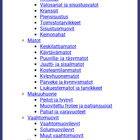
Valosarjat ja sisustusvalot
Kranssit
Piensisustus
Toimistotarvikkeet
Sisustusmuovit
Keinonahat
Matot
Keskilattiamatot
Käytävämatot
Puuvilla- ja räsymatot
Juutti- ja sisalmatot
Kosteantilanmatot
Kylpyhuonematot
Parveke ja kynnysmatot
Liukuestematot ja tarvikkeet
Makuuhuone
Peitot ja tyynyt
Muovitettu frotee ja patjansuojat
Patjat ja varavuoteet
Vaahtomuovit
Vaahtomuovilevyt
Solumuovilevyt
Muut vaahtomuovit