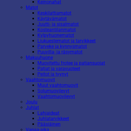
Keinonahat
Matot
Keskilattiamatot
Käytävämatot
Juutti- ja sisalmatot
Kosteantilanmatot
Kylpyhuonematot
Liukuestematot ja tarvikkeet
Parveke ja kynnysmatot
Puuvilla- ja räsymatot
Makuuhuone
Muovitettu frotee ja patjansuojat
Patjat ja varavuoteet
Peitot ja tyynyt
Vaahtomuovit
Muut vaahtomuovit
Solumuovilevyt
Vaahtomuovilevyt
Joulu
Juhlat
Lahjaideat
Juhlatarvikkeet
Pääsiäinen
Vapaa-aika