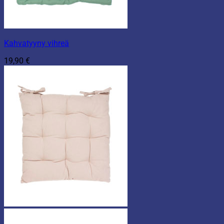
Kahvatyyny vihreä
19,90
€