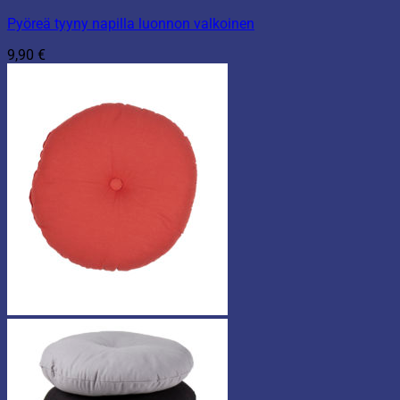
Pyöreä tyyny napilla luonnon valkoinen
9,90
€