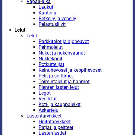
Vapaa-aika
Laukut
Kuntoilu
Retkeily ja veneily
Pelastusliivit
Lelut
Lelut
Parkkitalot ja ajoneuvot
Pehmolelut
Nuket ja nukenvaunut
Nukkekodit
Potkuttelijat
Keinuhevoset ja keppihevoset
Pelit ja soittimet
Toimintalelut ja hahmot
Pienten lasten lelut
Legot
Vesilelut
Koti- ja kauppaleikit
Askartelu
Lastentarvikkeet
Hoitotarvikkeet
Patjat ja peitteet
Lasten astiat