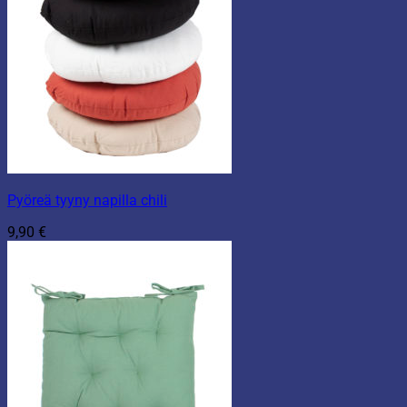
Pyöreä tyyny napilla chili
9,90
€