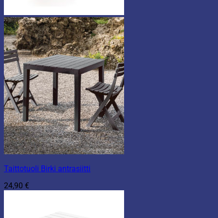
Taittotuoli Birki antrasiitti
24,90
€