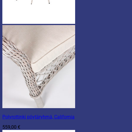
Polyrottinki pöytäryhmä, California
559,00
€