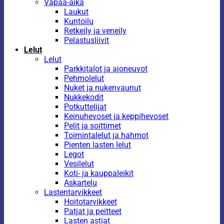
Vapaa-aika
Laukut
Kuntoilu
Retkeily ja veneily
Pelastusliivit
Lelut
Lelut
Parkkitalot ja ajoneuvot
Pehmolelut
Nuket ja nukenvaunut
Nukkekodit
Potkuttelijat
Keinuhevoset ja keppihevoset
Pelit ja soittimet
Toimintalelut ja hahmot
Pienten lasten lelut
Legot
Vesilelut
Koti- ja kauppaleikit
Askartelu
Lastentarvikkeet
Hoitotarvikkeet
Patjat ja peitteet
Lasten astiat