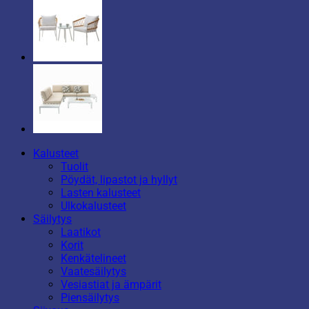
Kalusteet
Tuolit
Pöydät, lipastot ja hyllyt
Lasten kalusteet
Ulkokalusteet
Säilytys
Laatikot
Korit
Kenkätelineet
Vaatesäilytys
Vesiastiat ja ämpärit
Piensäilytys