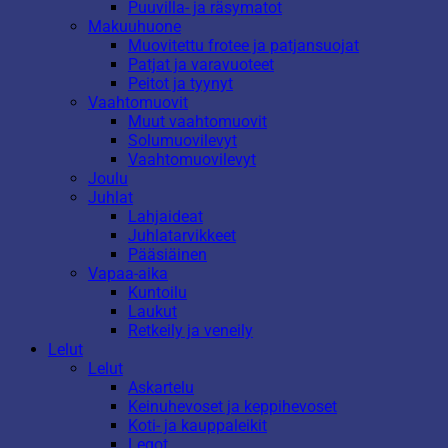
Puuvilla- ja räsymatot
Makuuhuone
Muovitettu frotee ja patjansuojat
Patjat ja varavuoteet
Peitot ja tyynyt
Vaahtomuovit
Muut vaahtomuovit
Solumuovilevyt
Vaahtomuovilevyt
Joulu
Juhlat
Lahjaideat
Juhlatarvikkeet
Pääsiäinen
Vapaa-aika
Kuntoilu
Laukut
Retkeily ja veneily
Lelut
Lelut
Askartelu
Keinuhevoset ja keppihevoset
Koti- ja kauppaleikit
Legot