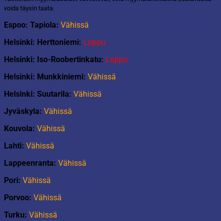
määrä
voida täysin taata.
Espoo: Tapiola:
Vähissä
Helsinki: Herttoniemi:
Loppu
Helsinki: Iso-Roobertinkatu:
Loppu
Helsinki: Munkkiniemi:
Vähissä
Helsinki: Suutarila:
Vähissä
Jyväskyla:
Vähissä
Kouvola:
Vähissä
Lahti:
Vähissä
Lappeenranta:
Vähissä
Pori:
Vähissä
Porvoo:
Vähissä
Turku:
Vähissä