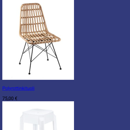
Polyrottinkituoli
75,00
€