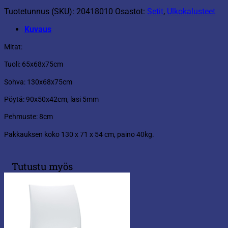
Tuotetunnus (SKU):
20418010
Osastot:
Setit
,
Ulkokalusteet
Kuvaus
Mitat:
Tuoli: 65x68x75cm
Sohva: 130x68x75cm
Pöytä: 90x50x42cm, lasi 5mm
Pehmuste: 8cm
Pakkauksen koko 130 x 71 x 54 cm, paino 40kg.
Tutustu myös