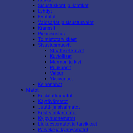
Sisustuskorit ja -laatikot
Lyhdyt
Kynttilät
Valosarjat ja sisustusvalot
Kranssit
Piensisustus
Toimistotarvikkeet
Sisustusmuovit
Staattiset kalvot
Kuviolliset
Marmori ja kivi
Puukuosit
Velour
Yksiväriset
Keinonahat
Matot
Keskilattiamatot
Käytävämatot
Juutti- ja sisalmatot
Kosteantilanmatot
Kylpyhuonematot
Liukuestematot ja tarvikkeet
Parveke ja kynnysmatot