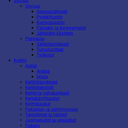
Siivous
Siivous
Siivousvälineet
Pyykkihuolto
Kunnossapito
Parveke- ja kynnysmatot
Jätteiden käsittely
Pienrauta
Sähkötarvikkeet
Turvatuotteet
Työkalut
Keittiö
Astiat
Arabia
Iittala
Keittiötarvikkeet
Keittiötekstiilit
Kernit ja vahakankaat
Kertakäyttöastiat
Kylmälaukut
Pakastus- ja säilytysrasiat
Tarjottimet ja tabletit
Juomapullot ja vesiastiat
Fiskars