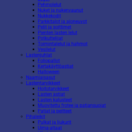
Pehmolelut
Nuket ja nukenvaunut
Nukkekodit
Parkkitalot ja ajoneuvot
Pelit ja soittimet
Pienten lasten lelut
Potkuttelijat
Toimintalelut ja hahmot
Vesilelut
Lastenjuhlat
Foliopallot
Kertakäyttöastiat
Halloween
Naamiaisasut
Lastentarvikkeet
Hoitotarvikkeet
Lasten astiat
Lasten kalusteet
Muovitettu frotee ja patjansuojat
Patjat ja peitteet
Pihaleikit
Pulkat ja liukurit
Uima-altaat