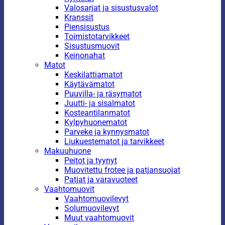
Valosarjat ja sisustusvalot
Kranssit
Piensisustus
Toimistotarvikkeet
Sisustusmuovit
Keinonahat
Matot
Keskilattiamatot
Käytävämatot
Puuvilla- ja räsymatot
Juutti- ja sisalmatot
Kosteantilanmatot
Kylpyhuonematot
Parveke ja kynnysmatot
Liukuestematot ja tarvikkeet
Makuuhuone
Peitot ja tyynyt
Muovitettu frotee ja patjansuojat
Patjat ja varavuoteet
Vaahtomuovit
Vaahtomuovilevyt
Solumuovilevyt
Muut vaahtomuovit