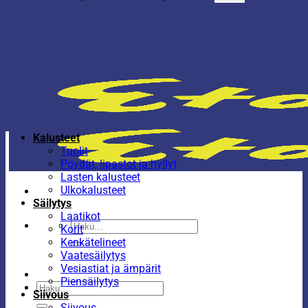
Kalusteet
Tuolit
Pöydät, lipastot ja hyllyt
Lasten kalusteet
Ulkokalusteet
Säilytys
Laatikot
Etsi:
Korit
Kenkätelineet
Vaatesäilytys
Vesiastiat ja ämpärit
Piensäilytys
Etsi:
Siivous
Siivous