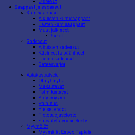
Ulkolelut
Saappaat ja sadeasut
Kumisaappaat
Aikuisten kumisaappaat
Lasten kumisaappaat
Muut jalkineet
Sukat
Sadeasut
Aikuisten sadeasut
Käsineet ja päähineet
Lasten sadeasut
Sateenvarjot
Asiakaspalvelu
Ota yhteyttä
Maksutavat
Toimitustavat
Yritysmyynti
Palautus
Yleiset ehdot
Tietosuojaseloste
Saavutettavuusseloste
Myymälät
Myymälät Espoo Tapiola