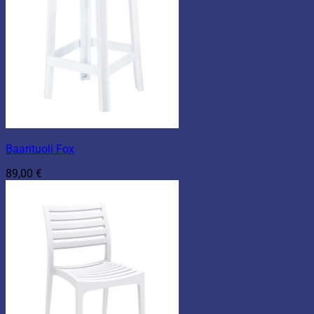
Baarituoli Fox
89,00
€