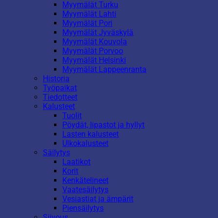
Myymälät Turku
Myymälät Lahti
Myymälät Pori
Myymälät Jyväskylä
Myymälät Kouvola
Myymälät Porvoo
Myymälät Helsinki
Myymälät Lappeenranta
Historia
Työpaikat
Tiedotteet
Kalusteet
Tuolit
Pöydät, lipastot ja hyllyt
Lasten kalusteet
Ulkokalusteet
Säilytys
Laatikot
Korit
Kenkätelineet
Vaatesäilytys
Vesiastiat ja ämpärit
Piensäilytys
Siivous