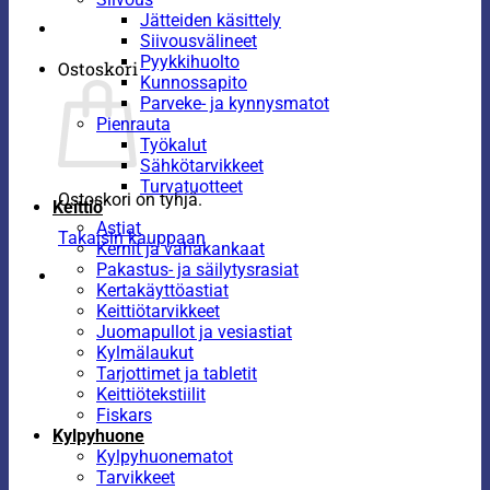
Jätteiden käsittely
Siivousvälineet
Pyykkihuolto
Ostoskori
Kunnossapito
Parveke- ja kynnysmatot
Pienrauta
Työkalut
Sähkötarvikkeet
Turvatuotteet
Ostoskori on tyhjä.
Keittiö
Astiat
Takaisin kauppaan
Kernit ja vahakankaat
Pakastus- ja säilytysrasiat
Kertakäyttöastiat
Keittiötarvikkeet
Juomapullot ja vesiastiat
Kylmälaukut
Tarjottimet ja tabletit
Keittiötekstiilit
Fiskars
Kylpyhuone
Kylpyhuonematot
Tarvikkeet