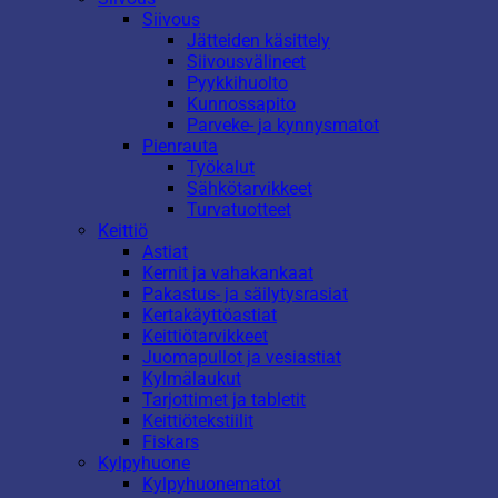
Siivous
Jätteiden käsittely
Siivousvälineet
Pyykkihuolto
Kunnossapito
Parveke- ja kynnysmatot
Pienrauta
Työkalut
Sähkötarvikkeet
Turvatuotteet
Keittiö
Astiat
Kernit ja vahakankaat
Pakastus- ja säilytysrasiat
Kertakäyttöastiat
Keittiötarvikkeet
Juomapullot ja vesiastiat
Kylmälaukut
Tarjottimet ja tabletit
Keittiötekstiilit
Fiskars
Kylpyhuone
Kylpyhuonematot