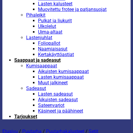
Lasten kalusteet
Muovitettu frotee ja patjansuojat
Pihaleikit
Pulkat ja liukurit
Ulkolelut
Uima-altaat
Lastenjuhlat
Foliopallot
Naamiaisasut
Kertakäyttöastiat
Saappaat ja sadeasut
Kumisaappaat
Aikuisten kumisaappaat
Lasten kumisaappaat
Muut jalkineet
Sadeasut
Lasten sadeasut
Aikuisten sadeasut
Sateenvarjot
Käsineet ja päähineet
Tarjoukset
Etusivu
/
Puutarha
/
Puutarhakalusteet
/
Setit