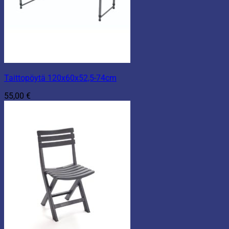
Taittopöytä 120x60x52,5-74cm
55,00
€