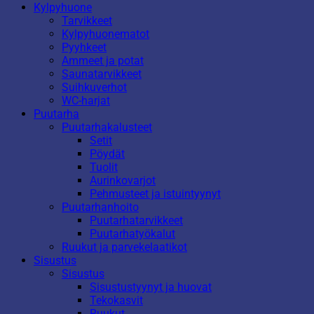
Kylpyhuone
Tarvikkeet
Kylpyhuonematot
Pyyhkeet
Ammeet ja potat
Saunatarvikkeet
Suihkuverhot
WC-harjat
Puutarha
Puutarhakalusteet
Setit
Pöydät
Tuolit
Aurinkovarjot
Pehmusteet ja istuintyynyt
Puutarhanhoito
Puutarhatarvikkeet
Puutarhatyökalut
Ruukut ja parvekelaatikot
Sisustus
Sisustus
Sisustustyynyt ja huovat
Tekokasvit
Ruukut