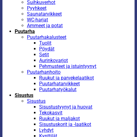
Suihkuverhot
Pyyhkeet
Saunatarvikkeet
WC-harjat
Ammeet ja potat
Puutarha
Puutarhakalusteet
Tuolit
Pöydät
Setit
Aurinkovarjot
Pehmusteet ja istuintyynyt
Puutarhanhoito
Ruukut ja parvekelaatikot
Puutarhatarvikkeet
Puutarhatyökalut
Sisustus
Sisustus
Sisustustyynyt ja huovat
Tekokasvit
Ruukut ja maljakot
Sisustuskorit ja -laatikot
Lyhdyt
Kynttilät