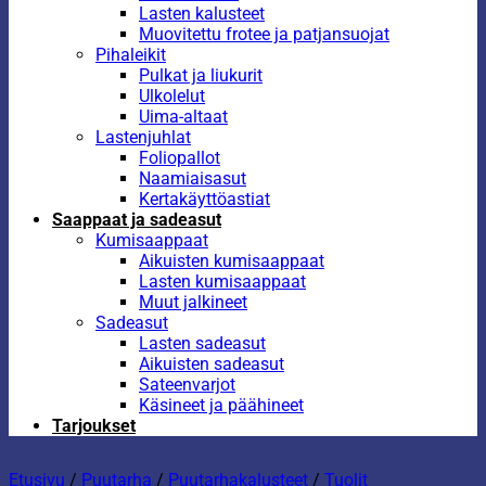
Lasten kalusteet
Muovitettu frotee ja patjansuojat
Pihaleikit
Pulkat ja liukurit
Ulkolelut
Uima-altaat
Lastenjuhlat
Foliopallot
Naamiaisasut
Kertakäyttöastiat
Saappaat ja sadeasut
Kumisaappaat
Aikuisten kumisaappaat
Lasten kumisaappaat
Muut jalkineet
Sadeasut
Lasten sadeasut
Aikuisten sadeasut
Sateenvarjot
Käsineet ja päähineet
Tarjoukset
Etusivu
/
Puutarha
/
Puutarhakalusteet
/
Tuolit