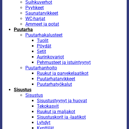
Suihkuverhot
Pyyhkeet
Saunatarvikkeet
WC-harjat
Ammeet ja potat
Puutarha
Puutarhakalusteet
Tuolit
Pöydät
Setit
Aurinkovarjot
Pehmusteet ja istuintyynyt
Puutarhanhoito
Ruukut ja parvekelaatikot
Puutarhatarvikkeet
Puutarhatyökalut
Sisustus
Sisustus
Sisustustyynyt ja huovat
Tekokasvit
Ruukut ja maljakot
Sisustuskorit ja -laatikot
Lyhdyt
Kynttilät