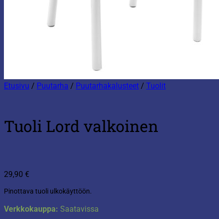
Etusivu
/
Puutarha
/
Puutarhakalusteet
/
Tuolit
Tuoli Lord valkoinen
29,90
€
Pinottava tuoli ulkokäyttöön.
Verkkokauppa:
Saatavissa