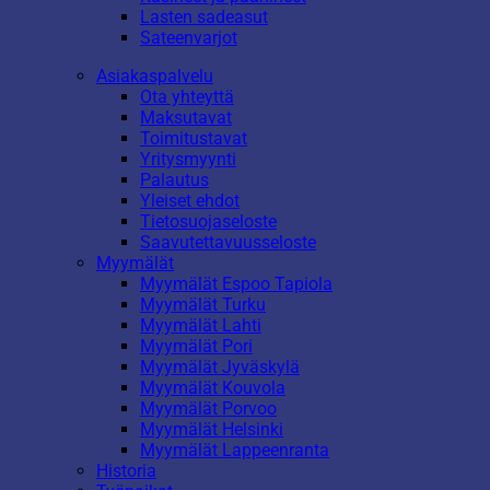
Lasten sadeasut
Sateenvarjot
Asiakaspalvelu
Ota yhteyttä
Maksutavat
Toimitustavat
Yritysmyynti
Palautus
Yleiset ehdot
Tietosuojaseloste
Saavutettavuusseloste
Myymälät
Myymälät Espoo Tapiola
Myymälät Turku
Myymälät Lahti
Myymälät Pori
Myymälät Jyväskylä
Myymälät Kouvola
Myymälät Porvoo
Myymälät Helsinki
Myymälät Lappeenranta
Historia