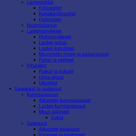
Lastenjuhlat
Foliopallot
Kertakäyttöastiat
Halloween
Naamiaisasut
Lastentarvikkeet
Hoitotarvikkeet
Lasten astiat
Lasten kalusteet
Muovitettu frotee ja patjansuojat
Patjat ja peitteet
Pihaleikit
Pulkat ja liukurit
Uima-altaat
Ulkolelut
Saappaat ja sadeasut
Kumisaappaat
Aikuisten kumisaappaat
Lasten kumisaappaat
Muut jalkineet
Sukat
Sadeasut
Aikuisten sadeasut
Käsineet ja päähineet