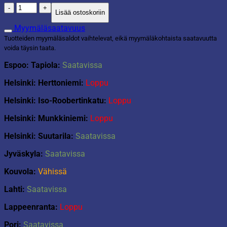
Tuoli
Lisää ostoskoriin
Lord
valkoinen
Myymäläsaatavuus
määrä
Tuotteiden myymäläsaldot vaihtelevat, eikä myymäläkohtaista saatavuutta
voida täysin taata.
Espoo: Tapiola:
Saatavissa
Helsinki: Herttoniemi:
Loppu
Helsinki: Iso-Roobertinkatu:
Loppu
Helsinki: Munkkiniemi:
Loppu
Helsinki: Suutarila:
Saatavissa
Jyväskyla:
Saatavissa
Kouvola:
Vähissä
Lahti:
Saatavissa
Lappeenranta:
Loppu
Pori:
Saatavissa