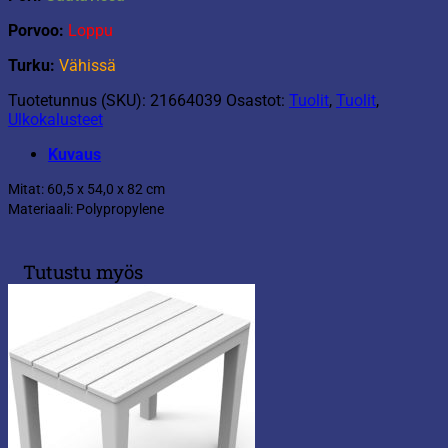
Porvoo:
Loppu
Turku:
Vähissä
Tuotetunnus (SKU):
21664039
Osastot:
Tuolit
,
Tuolit
,
Ulkokalusteet
Kuvaus
Mitat: 60,5 x 54,0 x 82 cm
Materiaali: Polypropylene
Tutustu myös