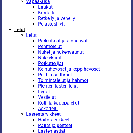
Vapaa-aika
Laukut
Kuntoilu
Retkeily ja veneily
Pelastusliivit
Lelut
Lelut
Parkkitalot ja ajoneuvot
Pehmolelut
Nuket ja nukenvaunut
Nukkekodit
Potkuttelijat
Keinuhevoset ja keppihevoset
Pelit ja soittimet
Toimintalelut ja hahmot
Pienten lasten lelut
Legot
Vesilelut
Koti- ja kauppaleikit
Askartelu
Lastentarvikkeet
Hoitotarvikkeet
Patjat ja peitteet
Lasten astiat