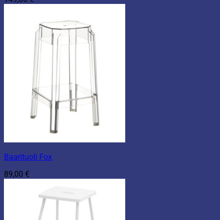
Baarituoli Fox
89,00
€