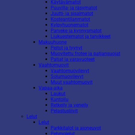
Käytävämatot
Puuvilla- ja räsymatot
Juutti- ja sisalmatot
Kosteantilanmatot
Kylpyhuonematot
Parveke ja kynnysmatot
Liukuestematot ja tarvikkeet
Makuuhuone
Peitot ja tyynyt
Muovitettu frotee ja patjansuojat
Patjat ja varavuoteet
Vaahtomuovit
Vaahtomuovilevyt
Solumuovilevyt
Muut vaahtomuovit
Vapaa-aika
Laukut
Kuntoilu
Retkeily ja veneily
Pelastusliivit
Lelut
Lelut
Parkkitalot ja ajoneuvot
Pehmolelut