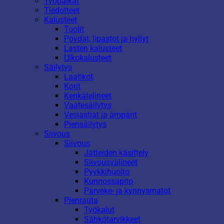
Työpaikat
Tiedotteet
Kalusteet
Tuolit
Pöydät, lipastot ja hyllyt
Lasten kalusteet
Ulkokalusteet
Säilytys
Laatikot
Korit
Kenkätelineet
Vaatesäilytys
Vesiastiat ja ämpärit
Piensäilytys
Siivous
Siivous
Jätteiden käsittely
Siivousvälineet
Pyykkihuolto
Kunnossapito
Parveke- ja kynnysmatot
Pienrauta
Työkalut
Sähkötarvikkeet