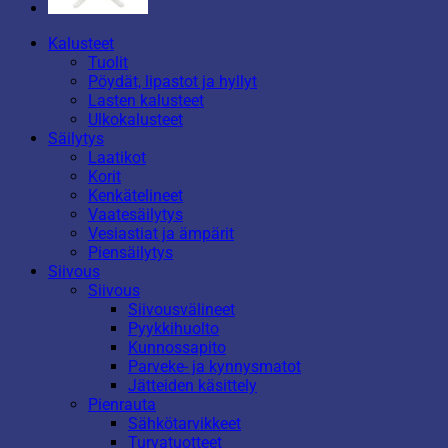
Kalusteet
Tuolit
Pöydät, lipastot ja hyllyt
Lasten kalusteet
Ulkokalusteet
Säilytys
Laatikot
Korit
Kenkätelineet
Vaatesäilytys
Vesiastiat ja ämpärit
Piensäilytys
Siivous
Siivous
Siivousvälineet
Pyykkihuolto
Kunnossapito
Parveke- ja kynnysmatot
Jätteiden käsittely
Pienrauta
Sähkötarvikkeet
Turvatuotteet