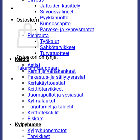
Jätteiden käsittely
Siivousvälineet
Pyykkihuolto
Ostoskori
Kunnossapito
Parveke- ja kynnysmatot
Pienrauta
Työkalut
Sähkötarvikkeet
Turvatuotteet
Ostoskori on tyhjä.
Keittiö
Astiat
Takaisin kauppaan
Kernit ja vahakankaat
Pakastus- ja säilytysrasiat
Kertakäyttöastiat
Keittiötarvikkeet
Juomapullot ja vesiastiat
Kylmälaukut
Tarjottimet ja tabletit
Keittiötekstiilit
Fiskars
Kylpyhuone
Kylpyhuonematot
Tarvikkeet