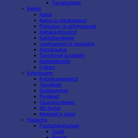
Turvatuotteet
Keittiö
Astiat
Kernit ja vahakankaat
Pakastus- ja säilytysrasiat
Kertakäyttöastiat
Keittiötarvikkeet
Juomapullot ja vesiastiat
Kylmälaukut
Tarjottimet ja tabletit
Keittiötekstiilit
Fiskars
Kylpyhuone
Kylpyhuonematot
Tarvikkeet
Suihkuverhot
Pyyhkeet
Saunatarvikkeet
WC-harjat
Ammeet ja potat
Puutarha
Puutarhakalusteet
Tuolit
Pöydät