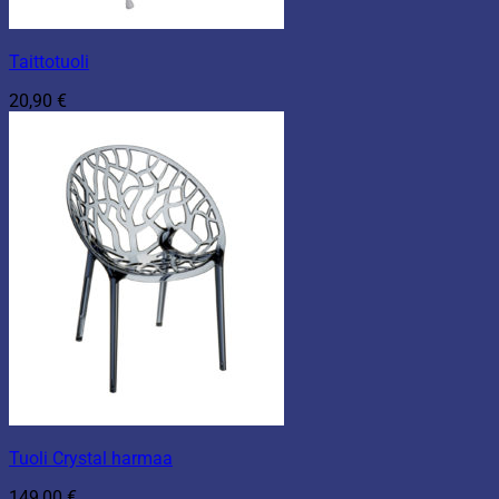
Taittotuoli
20,90
€
Tuoli Crystal harmaa
149,00
€