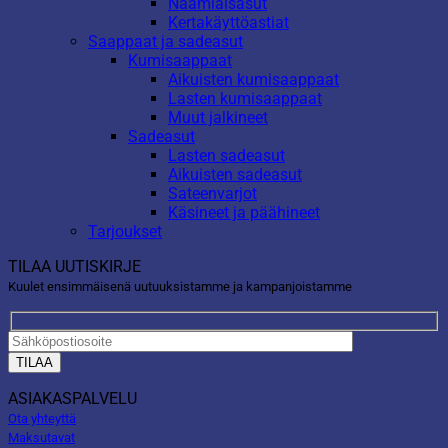
Naamiaisasut
Kertakäyttöastiat
Saappaat ja sadeasut
Kumisaappaat
Aikuisten kumisaappaat
Lasten kumisaappaat
Muut jalkineet
Sadeasut
Lasten sadeasut
Aikuisten sadeasut
Sateenvarjot
Käsineet ja päähineet
Tarjoukset
TILAA UUTISKIRJE
Kuulet ensimmäisenä uutuuksistamme ja kampanjoistamme
ASIAKASPALVELU
Ota yhteyttä
Maksutavat