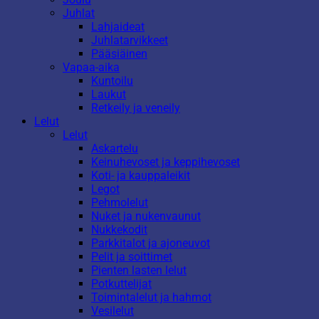
Juhlat
Lahjaideat
Juhlatarvikkeet
Pääsiäinen
Vapaa-aika
Kuntoilu
Laukut
Retkeily ja veneily
Lelut
Lelut
Askartelu
Keinuhevoset ja keppihevoset
Koti- ja kauppaleikit
Legot
Pehmolelut
Nuket ja nukenvaunut
Nukkekodit
Parkkitalot ja ajoneuvot
Pelit ja soittimet
Pienten lasten lelut
Potkuttelijat
Toimintalelut ja hahmot
Vesilelut