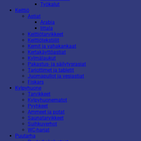
Työkalut
Keittiö
Astiat
Arabia
Iittala
Keittiötarvikkeet
Keittiötekstiilit
Kernit ja vahakankaat
Kertakäyttöastiat
Kylmälaukut
Pakastus- ja säilytysrasiat
Tarjottimet ja tabletit
Juomapullot ja vesiastiat
Fiskars
Kylpyhuone
Tarvikkeet
Kylpyhuonematot
Pyyhkeet
Ammeet ja potat
Saunatarvikkeet
Suihkuverhot
WC-harjat
Puutarha