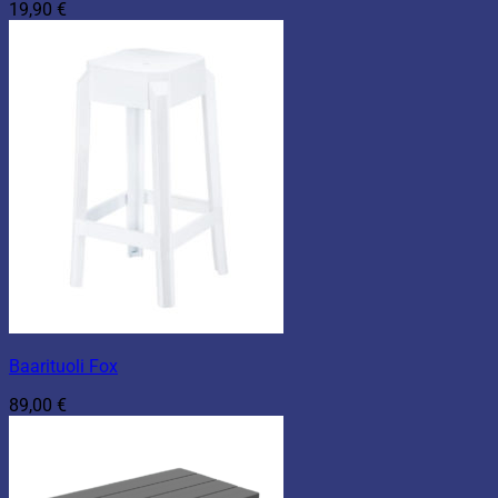
19,90
€
Baarituoli Fox
89,00
€