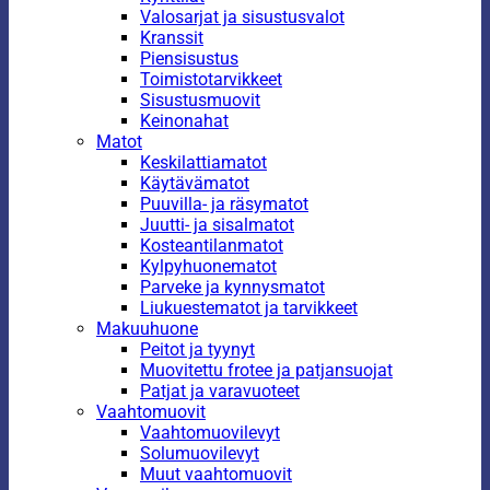
Valosarjat ja sisustusvalot
Kranssit
Piensisustus
Toimistotarvikkeet
Sisustusmuovit
Keinonahat
Matot
Keskilattiamatot
Käytävämatot
Puuvilla- ja räsymatot
Juutti- ja sisalmatot
Kosteantilanmatot
Kylpyhuonematot
Parveke ja kynnysmatot
Liukuestematot ja tarvikkeet
Makuuhuone
Peitot ja tyynyt
Muovitettu frotee ja patjansuojat
Patjat ja varavuoteet
Vaahtomuovit
Vaahtomuovilevyt
Solumuovilevyt
Muut vaahtomuovit