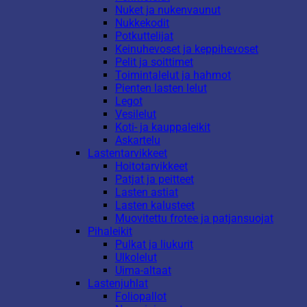
Nuket ja nukenvaunut
Nukkekodit
Potkuttelijat
Keinuhevoset ja keppihevoset
Pelit ja soittimet
Toimintalelut ja hahmot
Pienten lasten lelut
Legot
Vesilelut
Koti- ja kauppaleikit
Askartelu
Lastentarvikkeet
Hoitotarvikkeet
Patjat ja peitteet
Lasten astiat
Lasten kalusteet
Muovitettu frotee ja patjansuojat
Pihaleikit
Pulkat ja liukurit
Ulkolelut
Uima-altaat
Lastenjuhlat
Foliopallot