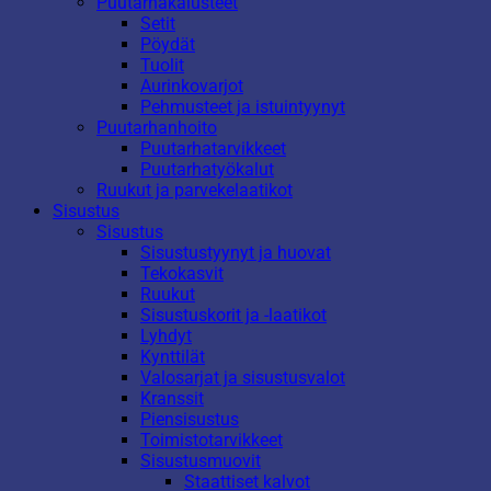
Puutarhakalusteet
Setit
Pöydät
Tuolit
Aurinkovarjot
Pehmusteet ja istuintyynyt
Puutarhanhoito
Puutarhatarvikkeet
Puutarhatyökalut
Ruukut ja parvekelaatikot
Sisustus
Sisustus
Sisustustyynyt ja huovat
Tekokasvit
Ruukut
Sisustuskorit ja -laatikot
Lyhdyt
Kynttilät
Valosarjat ja sisustusvalot
Kranssit
Piensisustus
Toimistotarvikkeet
Sisustusmuovit
Staattiset kalvot