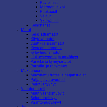
Kuviolliset
Marmori ja kivi
Puukuosit
Velour
Yksiväriset
Keinonahat
Matot
Keskilattiamatot
Käytävämatot
Juutti- ja sisalmatot
Kosteantilanmatot
Kylpyhuonematot
Liukuestematot ja tarvikkeet
Parveke ja kynnysmatot
Puuvilla- ja räsymatot
Makuuhuone
Muovitettu frotee ja patjansuojat
Patjat ja varavuoteet
Peitot ja tyynyt
Vaahtomuovit
Muut vaahtomuovit
Solumuovilevyt
Vaahtomuovilevyt
Joulu