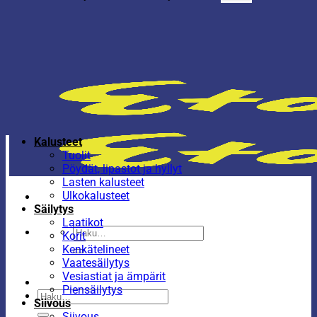
Kalusteet
Tuolit
Pöydät, lipastot ja hyllyt
Lasten kalusteet
Ulkokalusteet
Säilytys
Laatikot
Etsi:
Korit
Kenkätelineet
Vaatesäilytys
Vesiastiat ja ämpärit
Piensäilytys
Etsi:
Siivous
Siivous