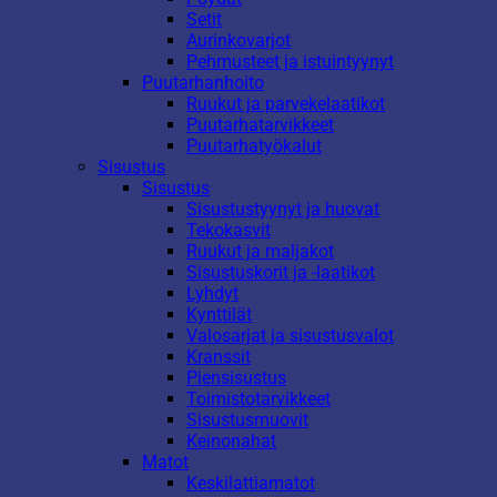
Setit
Aurinkovarjot
Pehmusteet ja istuintyynyt
Puutarhanhoito
Ruukut ja parvekelaatikot
Puutarhatarvikkeet
Puutarhatyökalut
Sisustus
Sisustus
Sisustustyynyt ja huovat
Tekokasvit
Ruukut ja maljakot
Sisustuskorit ja -laatikot
Lyhdyt
Kynttilät
Valosarjat ja sisustusvalot
Kranssit
Piensisustus
Toimistotarvikkeet
Sisustusmuovit
Keinonahat
Matot
Keskilattiamatot