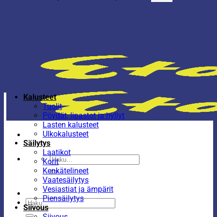
Kalusteet
Tuolit
Pöydät, lipastot ja hyllyt
Lasten kalusteet
Ulkokalusteet
Säilytys
Laatikot
Etsi:
Korit
Kenkätelineet
Vaatesäilytys
Vesiastiat ja ämpärit
Piensäilytys
Etsi:
Siivous
Siivous