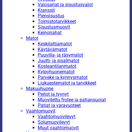
Valosarjat ja sisustusvalot
Kranssit
Piensisustus
Toimistotarvikkeet
Sisustusmuovit
Keinonahat
Matot
Keskilattiamatot
Käytävämatot
Puuvilla- ja räsymatot
Juutti- ja sisalmatot
Kosteantilanmatot
Kylpyhuonematot
Parveke ja kynnysmatot
Liukuestematot ja tarvikkeet
Makuuhuone
Peitot ja tyynyt
Muovitettu frotee ja patjansuojat
Patjat ja varavuoteet
Vaahtomuovit
Vaahtomuovilevyt
Solumuovilevyt
Muut vaahtomuovit