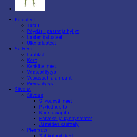
Kalusteet
Tuolit
Pöydät, lipastot ja hyllyt
Lasten kalusteet
Ulkokalusteet
Säilytys
Laatikot
Korit
Kenkätelineet
Vaatesäilytys
Vesiastiat ja ämpärit
Piensäilytys
Siivous
Siivous
Siivousvälineet
Pyykkihuolto
Kunnossapito
Parveke- ja kynnysmatot
Jätteiden käsittely
Pienrauta
Sähkötarvikkeet