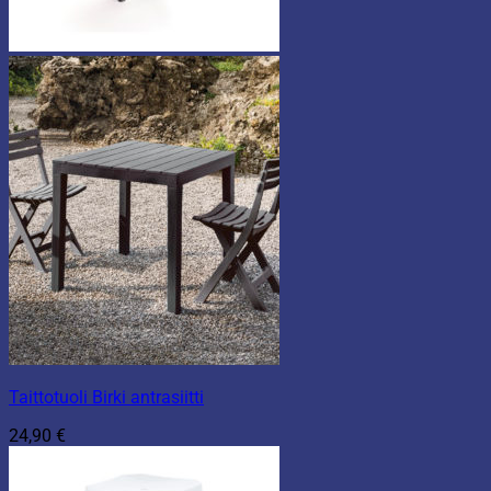
Taittotuoli Birki antrasiitti
24,90
€