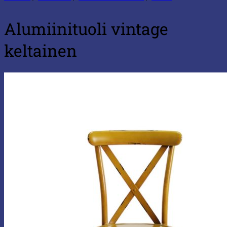
Alumiinituoli vintage
keltainen