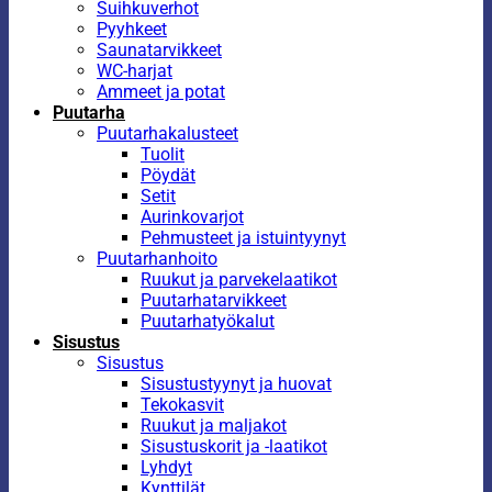
Suihkuverhot
Pyyhkeet
Saunatarvikkeet
WC-harjat
Ammeet ja potat
Puutarha
Puutarhakalusteet
Tuolit
Pöydät
Setit
Aurinkovarjot
Pehmusteet ja istuintyynyt
Puutarhanhoito
Ruukut ja parvekelaatikot
Puutarhatarvikkeet
Puutarhatyökalut
Sisustus
Sisustus
Sisustustyynyt ja huovat
Tekokasvit
Ruukut ja maljakot
Sisustuskorit ja -laatikot
Lyhdyt
Kynttilät