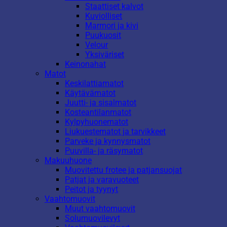
Staattiset kalvot
Kuviolliset
Marmori ja kivi
Puukuosit
Velour
Yksiväriset
Keinonahat
Matot
Keskilattiamatot
Käytävämatot
Juutti- ja sisalmatot
Kosteantilanmatot
Kylpyhuonematot
Liukuestematot ja tarvikkeet
Parveke ja kynnysmatot
Puuvilla- ja räsymatot
Makuuhuone
Muovitettu frotee ja patjansuojat
Patjat ja varavuoteet
Peitot ja tyynyt
Vaahtomuovit
Muut vaahtomuovit
Solumuovilevyt