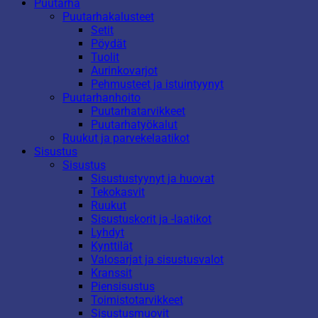
Puutarha
Puutarhakalusteet
Setit
Pöydät
Tuolit
Aurinkovarjot
Pehmusteet ja istuintyynyt
Puutarhanhoito
Puutarhatarvikkeet
Puutarhatyökalut
Ruukut ja parvekelaatikot
Sisustus
Sisustus
Sisustustyynyt ja huovat
Tekokasvit
Ruukut
Sisustuskorit ja -laatikot
Lyhdyt
Kynttilät
Valosarjat ja sisustusvalot
Kranssit
Piensisustus
Toimistotarvikkeet
Sisustusmuovit