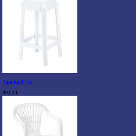
Baarituoli Fox
89,00
€