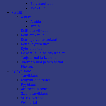
Turvatuotteet
Työkalut
Keittiö
Astiat
Arabia
Iittala
Keittiötarvikkeet
Keittiötekstiilit
Kernit ja vahakankaat
Kertakäyttöastiat
Kylmälaukut
Pakastus- ja säilytysrasiat
Tarjottimet ja tabletit
Juomapullot ja vesiastiat
Fiskars
Kylpyhuone
Tarvikkeet
Kylpyhuonematot
Pyyhkeet
Ammeet ja potat
Saunatarvikkeet
Suihkuverhot
WC-harjat