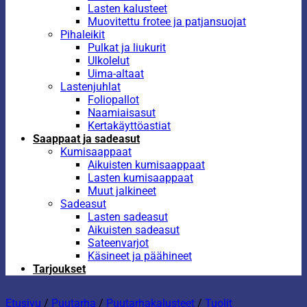
Lasten kalusteet
Muovitettu frotee ja patjansuojat
Pihaleikit
Pulkat ja liukurit
Ulkolelut
Uima-altaat
Lastenjuhlat
Foliopallot
Naamiaisasut
Kertakäyttöastiat
Saappaat ja sadeasut
Kumisaappaat
Aikuisten kumisaappaat
Lasten kumisaappaat
Muut jalkineet
Sadeasut
Lasten sadeasut
Aikuisten sadeasut
Sateenvarjot
Käsineet ja päähineet
Tarjoukset
Etusivu
/
Puutarha
/
Puutarhakalusteet
/
Tuolit