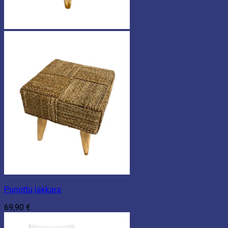
Punottu jakkara
69,90
€