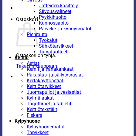
Jätteiden käsittely
Siivousvälineet
Pyykkihuolto
Ostoskori
Kunnossapito
Parveke- ja kynnysmatot
Pienrauta
Työkalut
Sähkötarvikkeet
Turvatuotteet
Ostoskori on tyhjä.
Keittiö
Astiat
Takaisin kauppaan
Kernit ja vahakankaat
Pakastus- ja säilytysrasiat
Kertakäyttöastiat
Keittiötarvikkeet
Juomapullot ja vesiastiat
Kylmälaukut
Tarjottimet ja tabletit
Keittiötekstiilit
Fiskars
Kylpyhuone
Kylpyhuonematot
Tarvikkeet