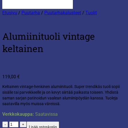
Etusivu
/
Puutarha
/
Puutarhakalusteet
/
Tuolit
Alumiinituoli vintage
keltainen
119,00
€
Keltainen vintage-henkinen alumiinituoli. Super trendikäs tuoli sopii
sisälle tai parvekkeelle ja on kevyt siirtää paikasta toiseen. Yhdistä
saman sarjan patinoidun vaalean alumiinipöydän kanssa. Tuoleja
saatavilla myös muissa väreissä.
Verkkokauppa:
Saatavissa
Alumiinituoli
Lisää ostoskoriin