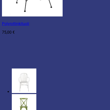
Polyrottinkituoli
75,00
€