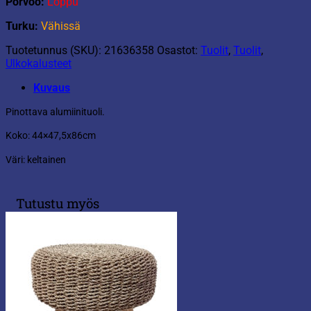
Porvoo:
Loppu
Turku:
Vähissä
Tuotetunnus (SKU):
21636358
Osastot:
Tuolit
,
Tuolit
,
Ulkokalusteet
Kuvaus
Pinottava alumiinituoli.
Koko: 44×47,5x86cm
Väri: keltainen
Tutustu myös