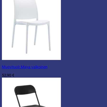
Muovituoli Maya valkoinen
52,90
€