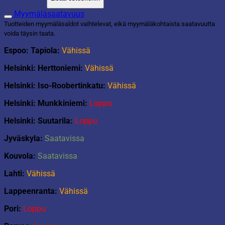
vintage
keltainen
Myymäläsaatavuus
määrä
Tuotteiden myymäläsaldot vaihtelevat, eikä myymäläkohtaista saatavuutta
voida täysin taata.
Espoo: Tapiola:
Vähissä
Helsinki: Herttoniemi:
Vähissä
Helsinki: Iso-Roobertinkatu:
Vähissä
Helsinki: Munkkiniemi:
Loppu
Helsinki: Suutarila:
Loppu
Jyväskyla:
Saatavissa
Kouvola:
Saatavissa
Lahti:
Vähissä
Lappeenranta:
Vähissä
Pori:
Loppu