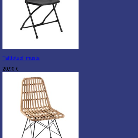
Taittotuoli musta
20,90
€