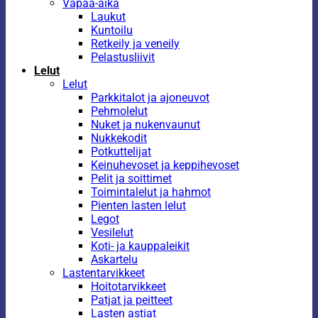
Vapaa-aika
Laukut
Kuntoilu
Retkeily ja veneily
Pelastusliivit
Lelut
Lelut
Parkkitalot ja ajoneuvot
Pehmolelut
Nuket ja nukenvaunut
Nukkekodit
Potkuttelijat
Keinuhevoset ja keppihevoset
Pelit ja soittimet
Toimintalelut ja hahmot
Pienten lasten lelut
Legot
Vesilelut
Koti- ja kauppaleikit
Askartelu
Lastentarvikkeet
Hoitotarvikkeet
Patjat ja peitteet
Lasten astiat