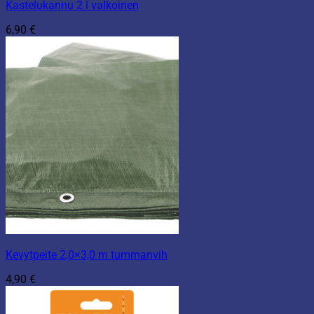
Kastelukannu 2 l valkoinen
6,90
€
Kevytpeite 2,0×3,0 m tummanvih
4,90
€