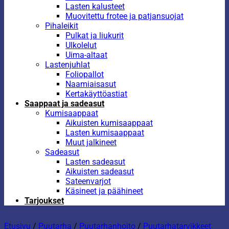
Lasten kalusteet
Muovitettu frotee ja patjansuojat
Pihaleikit
Pulkat ja liukurit
Ulkolelut
Uima-altaat
Lastenjuhlat
Foliopallot
Naamiaisasut
Kertakäyttöastiat
Saappaat ja sadeasut
Kumisaappaat
Aikuisten kumisaappaat
Lasten kumisaappaat
Muut jalkineet
Sadeasut
Lasten sadeasut
Aikuisten sadeasut
Sateenvarjot
Käsineet ja päähineet
Tarjoukset
Etusivu
/
Puutarha
/
Puutarhanhoito
/
Puutarhatarvikkeet