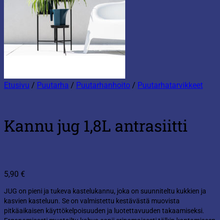
Etusivu
/
Puutarha
/
Puutarhanhoito
/
Puutarhatarvikkeet
Kannu jug 1,8L antrasiitti
5,90
€
JUG on pieni ja tukeva kastelukannu, joka on suunniteltu kukkien ja
kasvien kasteluun. Se on valmistettu kestävästä muovista
pitkäaikaisen käyttökelpoisuuden ja luotettavuuden takaamiseksi.