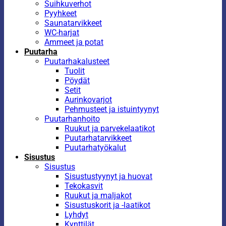
Suihkuverhot
Pyyhkeet
Saunatarvikkeet
WC-harjat
Ammeet ja potat
Puutarha
Puutarhakalusteet
Tuolit
Pöydät
Setit
Aurinkovarjot
Pehmusteet ja istuintyynyt
Puutarhanhoito
Ruukut ja parvekelaatikot
Puutarhatarvikkeet
Puutarhatyökalut
Sisustus
Sisustus
Sisustustyynyt ja huovat
Tekokasvit
Ruukut ja maljakot
Sisustuskorit ja -laatikot
Lyhdyt
Kynttilät