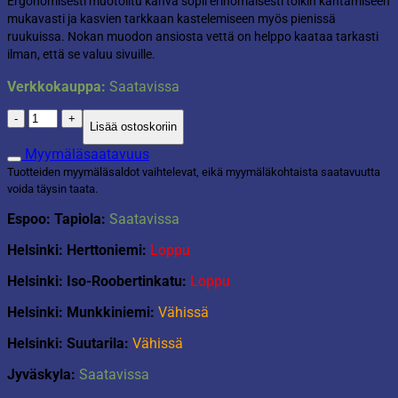
Ergonomisesti muotoiltu kahva sopii erinomaisesti tölkin kantamiseen
mukavasti ja kasvien tarkkaan kastelemiseen myös pienissä
ruukuissa. Nokan muodon ansiosta vettä on helppo kaataa tarkasti
ilman, että se valuu sivuille.
Verkkokauppa:
Saatavissa
Kannu
Lisää ostoskoriin
jug
1,8L
Myymäläsaatavuus
antrasiitti
Tuotteiden myymäläsaldot vaihtelevat, eikä myymäläkohtaista saatavuutta
määrä
voida täysin taata.
Espoo: Tapiola:
Saatavissa
Helsinki: Herttoniemi:
Loppu
Helsinki: Iso-Roobertinkatu:
Loppu
Helsinki: Munkkiniemi:
Vähissä
Helsinki: Suutarila:
Vähissä
Jyväskyla:
Saatavissa