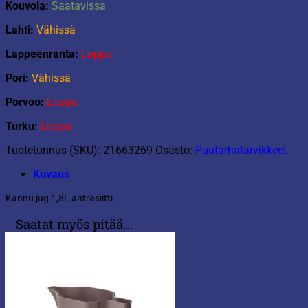
Kouvola:
Saatavissa
Lahti:
Vähissä
Lappeenranta:
Loppu
Pori:
Vähissä
Porvoo:
Loppu
Turku:
Loppu
Tuotetunnus (SKU):
21663269
Osasto:
Puutarhatarvikkeet
Kuvaus
Kannu jug 1,8L antrasiitti
Saatat myös pitää...