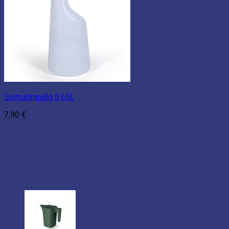
Sumutinpullo 0,65L
7,90
€