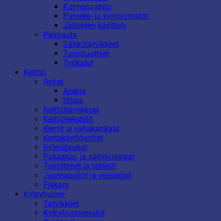
Kunnossapito
Parveke- ja kynnysmatot
Jätteiden käsittely
Pienrauta
Sähkötarvikkeet
Turvatuotteet
Työkalut
Keittiö
Astiat
Arabia
Iittala
Keittiötarvikkeet
Keittiötekstiilit
Kernit ja vahakankaat
Kertakäyttöastiat
Kylmälaukut
Pakastus- ja säilytysrasiat
Tarjottimet ja tabletit
Juomapullot ja vesiastiat
Fiskars
Kylpyhuone
Tarvikkeet
Kylpyhuonematot