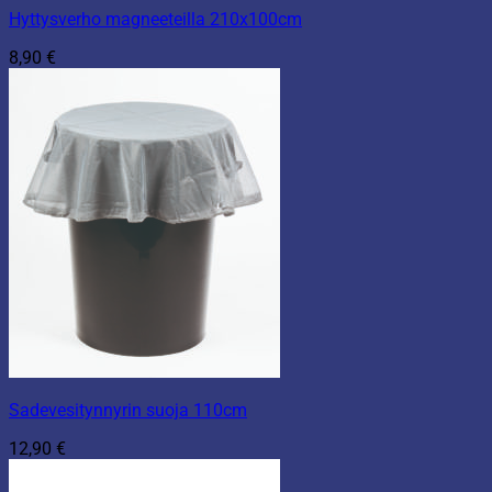
Hyttysverho magneeteilla 210x100cm
8,90
€
Sadevesitynnyrin suoja 110cm
12,90
€