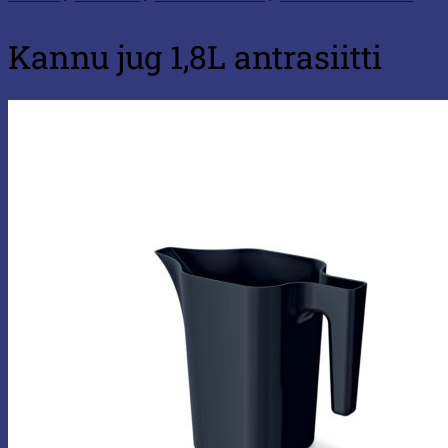
Kannu jug 1,8L antrasiitti