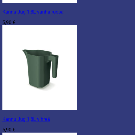
Kannu Jug 1,8L vanha roosa
5,90
€
Kannu Jug 1,8L vihreä
5,90
€