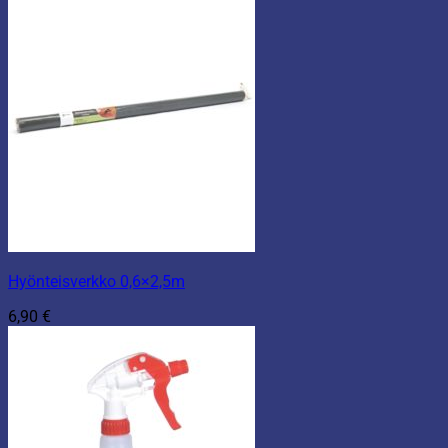
Hyönteisverkko 0,6×2,5m
6,90
€