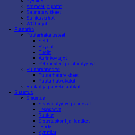
Pyyhkeet
Ammeet ja potat
Saunatarvikkeet
Suihkuverhot
WC-harjat
Puutarha
Puutarhakalusteet
Setit
Pöydät
Tuolit
Aurinkovarjot
Pehmusteet ja istuintyynyt
Puutarhanhoito
Puutarhatarvikkeet
Puutarhatyökalut
Ruukut ja parvekelaatikot
Sisustus
Sisustus
Sisustustyynyt ja huovat
Tekokasvit
Ruukut
Sisustuskorit ja -laatikot
Lyhdyt
Kynttilät