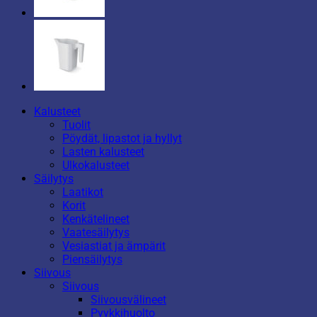
Kalusteet
Tuolit
Pöydät, lipastot ja hyllyt
Lasten kalusteet
Ulkokalusteet
Säilytys
Laatikot
Korit
Kenkätelineet
Vaatesäilytys
Vesiastiat ja ämpärit
Piensäilytys
Siivous
Siivous
Siivousvälineet
Pyykkihuolto