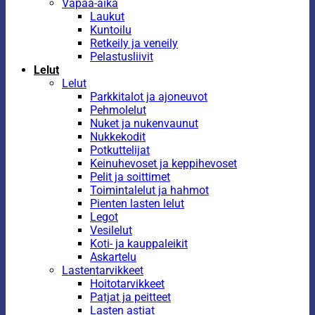
Vapaa-aika
Laukut
Kuntoilu
Retkeily ja veneily
Pelastusliivit
Lelut
Lelut
Parkkitalot ja ajoneuvot
Pehmolelut
Nuket ja nukenvaunut
Nukkekodit
Potkuttelijat
Keinuhevoset ja keppihevoset
Pelit ja soittimet
Toimintalelut ja hahmot
Pienten lasten lelut
Legot
Vesilelut
Koti- ja kauppaleikit
Askartelu
Lastentarvikkeet
Hoitotarvikkeet
Patjat ja peitteet
Lasten astiat