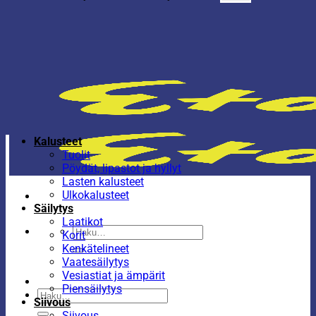
Kalusteet
Tuolit
Pöydät, lipastot ja hyllyt
Lasten kalusteet
Ulkokalusteet
Säilytys
Laatikot
Etsi:
Korit
Kenkätelineet
Vaatesäilytys
Vesiastiat ja ämpärit
Piensäilytys
Etsi:
Siivous
Siivous