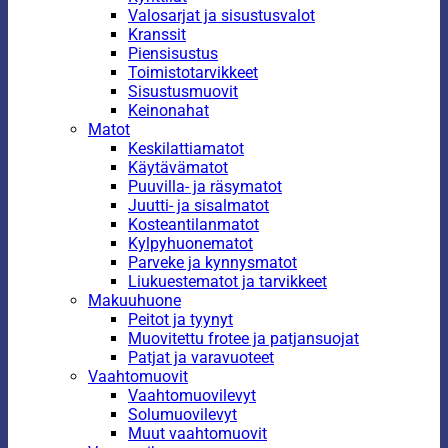
Valosarjat ja sisustusvalot
Kranssit
Piensisustus
Toimistotarvikkeet
Sisustusmuovit
Keinonahat
Matot
Keskilattiamatot
Käytävämatot
Puuvilla- ja räsymatot
Juutti- ja sisalmatot
Kosteantilanmatot
Kylpyhuonematot
Parveke ja kynnysmatot
Liukuestematot ja tarvikkeet
Makuuhuone
Peitot ja tyynyt
Muovitettu frotee ja patjansuojat
Patjat ja varavuoteet
Vaahtomuovit
Vaahtomuovilevyt
Solumuovilevyt
Muut vaahtomuovit