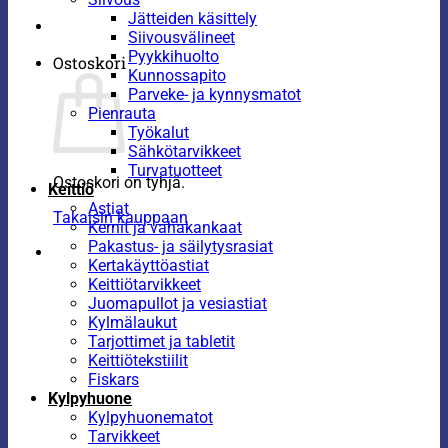
Jätteiden käsittely
Siivousvälineet
Pyykkihuolto
Ostoskori
Kunnossapito
Parveke- ja kynnysmatot
Pienrauta
Työkalut
Sähkötarvikkeet
Turvatuotteet
Ostoskori on tyhjä.
Keittiö
Astiat
Takaisin kauppaan
Kernit ja vahakankaat
Pakastus- ja säilytysrasiat
Kertakäyttöastiat
Keittiötarvikkeet
Juomapullot ja vesiastiat
Kylmälaukut
Tarjottimet ja tabletit
Keittiötekstiilit
Fiskars
Kylpyhuone
Kylpyhuonematot
Tarvikkeet