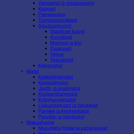
Valosarjat ja sisustusvalot
Kranssit
Piensisustus
Toimistotarvikkeet
Sisustusmuovit
Staattiset kalvot
Kuviolliset
Marmori ja kivi
Puukuosit
Velour
Yksiväriset
Keinonahat
Matot
Keskilattiamatot
Käytävämatot
Juutti- ja sisalmatot
Kosteantilanmatot
Kylpyhuonematot
Liukuestematot ja tarvikkeet
Parveke ja kynnysmatot
Puuvilla- ja räsymatot
Makuuhuone
Muovitettu frotee ja patjansuojat
Patjat ja varavuoteet