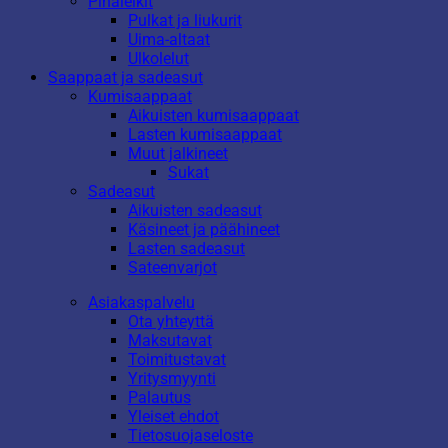
Pihaleikit
Pulkat ja liukurit
Uima-altaat
Ulkolelut
Saappaat ja sadeasut
Kumisaappaat
Aikuisten kumisaappaat
Lasten kumisaappaat
Muut jalkineet
Sukat
Sadeasut
Aikuisten sadeasut
Käsineet ja päähineet
Lasten sadeasut
Sateenvarjot
Asiakaspalvelu
Ota yhteyttä
Maksutavat
Toimitustavat
Yritysmyynti
Palautus
Yleiset ehdot
Tietosuojaseloste