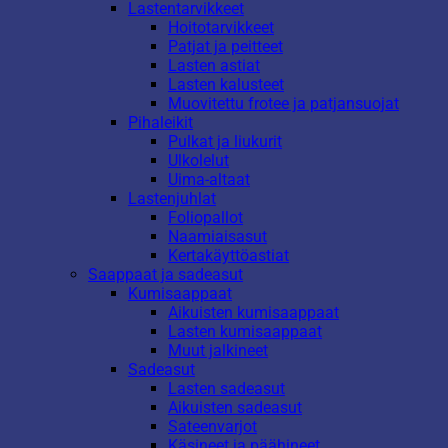
Lastentarvikkeet
Hoitotarvikkeet
Patjat ja peitteet
Lasten astiat
Lasten kalusteet
Muovitettu frotee ja patjansuojat
Pihaleikit
Pulkat ja liukurit
Ulkolelut
Uima-altaat
Lastenjuhlat
Foliopallot
Naamiaisasut
Kertakäyttöastiat
Saappaat ja sadeasut
Kumisaappaat
Aikuisten kumisaappaat
Lasten kumisaappaat
Muut jalkineet
Sadeasut
Lasten sadeasut
Aikuisten sadeasut
Sateenvarjot
Käsineet ja päähineet