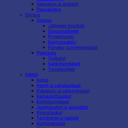
Vesiastiat ja ämpärit
Piensäilytys
Siivous
Siivous
Jätteiden käsittely
Siivousvälineet
Pyykkihuolto
Kunnossapito
Parveke- ja kynnysmatot
Pienrauta
Työkalut
Sähkötarvikkeet
Turvatuotteet
Keittiö
Astiat
Kernit ja vahakankaat
Pakastus- ja säilytysrasiat
Kertakäyttöastiat
Keittiötarvikkeet
Juomapullot ja vesiastiat
Kylmälaukut
Tarjottimet ja tabletit
Keittiötekstiilit