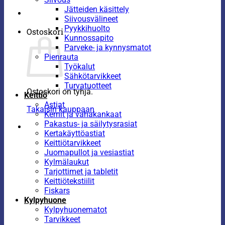
Jätteiden käsittely
Siivousvälineet
Pyykkihuolto
Ostoskori
Kunnossapito
Parveke- ja kynnysmatot
Pienrauta
Työkalut
Sähkötarvikkeet
Turvatuotteet
Ostoskori on tyhjä.
Keittiö
Astiat
Takaisin kauppaan
Kernit ja vahakankaat
Pakastus- ja säilytysrasiat
Kertakäyttöastiat
Keittiötarvikkeet
Juomapullot ja vesiastiat
Kylmälaukut
Tarjottimet ja tabletit
Keittiötekstiilit
Fiskars
Kylpyhuone
Kylpyhuonematot
Tarvikkeet