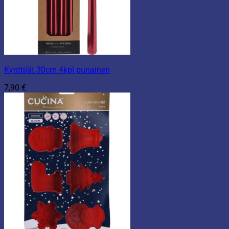
Kynttilät 30cm 4kpl punainen
7,90
€