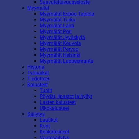
Saavutettavuusseloste
Myymälät
Myymälät Espoo Tapiola
Myymälät Turku
Myymälät Lahti
Myymälät Pori
Myymälät Jyväskylä
Myymälät Kouvola
Myymälät Porvoo
Myymälät Helsinki
Myymälät Lappeenranta
Historia
Työpaikat
Tiedotteet
Kalusteet
Tuolit
Pöydät, lipastot ja hyllyt
Lasten kalusteet
Ulkokalusteet
Säilytys
Laatikot
Korit
Kenkätelineet
Vaatesäilytys