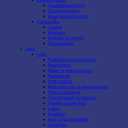
Vaahtomuovit
Vaahtomuovilevyt
Solumuovilevyt
Muut vaahtomuovit
Vapaa-aika
Laukut
Kuntoilu
Retkeily ja veneily
Pelastusliivit
Lelut
Lelut
Parkkitalot ja ajoneuvot
Pehmolelut
Nuket ja nukenvaunut
Nukkekodit
Potkuttelijat
Keinuhevoset ja keppihevoset
Pelit ja soittimet
Toimintalelut ja hahmot
Pienten lasten lelut
Legot
Vesilelut
Koti- ja kauppaleikit
Askartelu