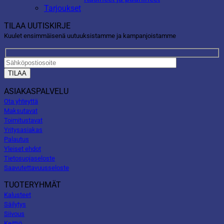
Tarjoukset
TILAA UUTISKIRJE
Kuulet ensimmäisenä uutuuksistamme ja kampanjoistamme
ASIAKASPALVELU
Ota yhteyttä
Maksutavat
Toimitustavat
Yritysasiakas
Palautus
Yleiset ehdot
Tietosuojaseloste
Saavutettavuusseloste
TUOTERYHMÄT
Kalusteet
Säilytys
Siivous
Keittiö