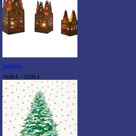
Talolyhty
Hintaluokka:
18,90
€
–
23,90
€
18,90 €
-
23,90 €