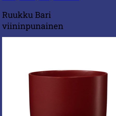
Ruukku Bari
viininpunainen