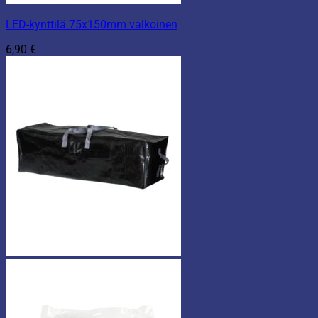
LED-kynttilä 75x150mm valkoinen
6,90
€