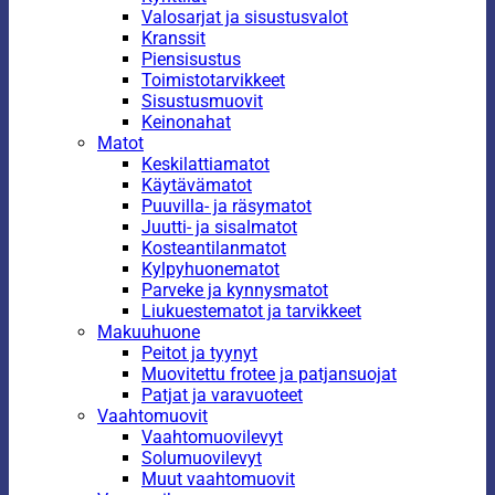
Valosarjat ja sisustusvalot
Kranssit
Piensisustus
Toimistotarvikkeet
Sisustusmuovit
Keinonahat
Matot
Keskilattiamatot
Käytävämatot
Puuvilla- ja räsymatot
Juutti- ja sisalmatot
Kosteantilanmatot
Kylpyhuonematot
Parveke ja kynnysmatot
Liukuestematot ja tarvikkeet
Makuuhuone
Peitot ja tyynyt
Muovitettu frotee ja patjansuojat
Patjat ja varavuoteet
Vaahtomuovit
Vaahtomuovilevyt
Solumuovilevyt
Muut vaahtomuovit