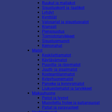
Ruukut ja maljakot
Sisustuskorit ja -laatikot
Lyhdyt
Kynttilät
Valosarjat ja sisustusvalot
Kranssit
Piensisustus
Toimistotarvikkeet
Sisustusmuovit
Keinonahat
Matot
Keskilattiamatot
Käytävämatot
Puuvilla- ja räsymatot
Juutti- ja sisalmatot
Kosteantilanmatot
Kylpyhuonematot
Parveke ja kynnysmatot
Liukuestematot ja tarvikkeet
Makuuhuone
Peitot ja tyynyt
Muovitettu frotee ja patjansuojat
Patjat ja varavuoteet