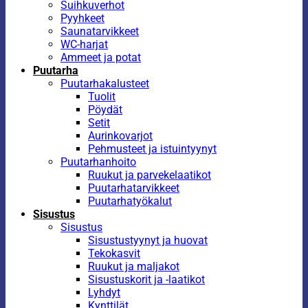
Suihkuverhot
Pyyhkeet
Saunatarvikkeet
WC-harjat
Ammeet ja potat
Puutarha
Puutarhakalusteet
Tuolit
Pöydät
Setit
Aurinkovarjot
Pehmusteet ja istuintyynyt
Puutarhanhoito
Ruukut ja parvekelaatikot
Puutarhatarvikkeet
Puutarhatyökalut
Sisustus
Sisustus
Sisustustyynyt ja huovat
Tekokasvit
Ruukut ja maljakot
Sisustuskorit ja -laatikot
Lyhdyt
Kynttilät