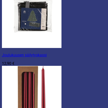
Joulukuusen säilytyskassi
12,90
€