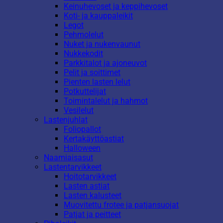
Keinuhevoset ja keppihevoset
Koti- ja kauppaleikit
Legot
Pehmolelut
Nuket ja nukenvaunut
Nukkekodit
Parkkitalot ja ajoneuvot
Pelit ja soittimet
Pienten lasten lelut
Potkuttelijat
Toimintalelut ja hahmot
Vesilelut
Lastenjuhlat
Foliopallot
Kertakäyttöastiat
Halloween
Naamiaisasut
Lastentarvikkeet
Hoitotarvikkeet
Lasten astiat
Lasten kalusteet
Muovitettu frotee ja patjansuojat
Patjat ja peitteet