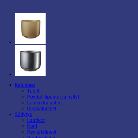
Kalusteet
Tuolit
Pöydät, lipastot ja hyllyt
Lasten kalusteet
Ulkokalusteet
Säilytys
Laatikot
Korit
Kenkätelineet
Vaatesäilytys