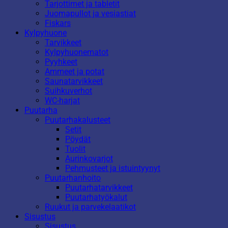
Tarjottimet ja tabletit
Juomapullot ja vesiastiat
Fiskars
Kylpyhuone
Tarvikkeet
Kylpyhuonematot
Pyyhkeet
Ammeet ja potat
Saunatarvikkeet
Suihkuverhot
WC-harjat
Puutarha
Puutarhakalusteet
Setit
Pöydät
Tuolit
Aurinkovarjot
Pehmusteet ja istuintyynyt
Puutarhanhoito
Puutarhatarvikkeet
Puutarhatyökalut
Ruukut ja parvekelaatikot
Sisustus
Sisustus