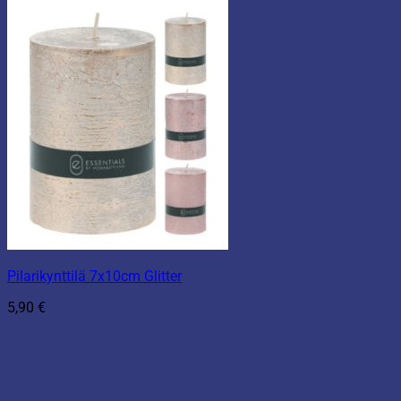
Pilarikynttilä 7x10cm Glitter
5,90
€