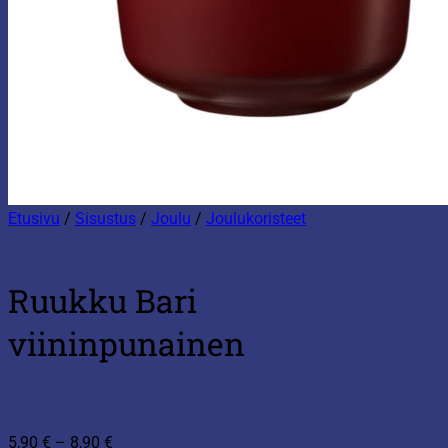
Etusivu
/
Sisustus
/
Joulu
/
Joulukoristeet
Ruukku Bari
viininpunainen
Hintaluokka:
5,90
€
–
8,90
€