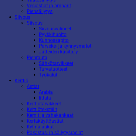
Vesiastiat ja ämpärit
Piensäilytys
Siivous
Siivous
Siivousvälineet
Pyykkihuolto
Kunnossapito
Parveke- ja kynnysmatot
Jätteiden käsittely
Pienrauta
Sähkötarvikkeet
Turvatuotteet
Työkalut
Keittiö
Astiat
Arabia
Iittala
Keittiötarvikkeet
Keittiötekstiilit
Kernit ja vahakankaat
Kertakäyttöastiat
Kylmälaukut
Pakastus- ja säilytysrasiat