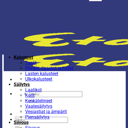
Kalusteet
Tuolit
Pöydät, lipastot ja hyllyt
Lasten kalusteet
Ulkokalusteet
Säilytys
Laatikot
Etsi:
Korit
Kenkätelineet
Vaatesäilytys
Vesiastiat ja ämpärit
Piensäilytys
Etsi:
Siivous
Siivous