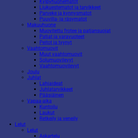
Kylpyhuonematot
Liukuestematot ja tarvikkeet
Parveke ja kynnysmatot
Puuvilla- ja räsymatot
Makuuhuone
Muovitettu frotee ja patjansuojat
Patjat ja varavuoteet
Peitot ja tyynyt
Vaahtomuovit
Muut vaahtomuovit
Solumuovilevyt
Vaahtomuovilevyt
Joulu
Juhlat
Lahjaideat
Juhlatarvikkeet
Pääsiäinen
Vapaa-aika
Kuntoilu
Laukut
Retkeily ja veneily
Lelut
Lelut
Askartelu