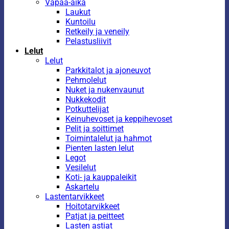
Vapaa-aika
Laukut
Kuntoilu
Retkeily ja veneily
Pelastusliivit
Lelut
Lelut
Parkkitalot ja ajoneuvot
Pehmolelut
Nuket ja nukenvaunut
Nukkekodit
Potkuttelijat
Keinuhevoset ja keppihevoset
Pelit ja soittimet
Toimintalelut ja hahmot
Pienten lasten lelut
Legot
Vesilelut
Koti- ja kauppaleikit
Askartelu
Lastentarvikkeet
Hoitotarvikkeet
Patjat ja peitteet
Lasten astiat