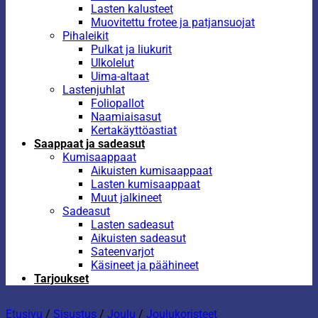
Lasten kalusteet
Muovitettu frotee ja patjansuojat
Pihaleikit
Pulkat ja liukurit
Ulkolelut
Uima-altaat
Lastenjuhlat
Foliopallot
Naamiaisasut
Kertakäyttöastiat
Saappaat ja sadeasut
Kumisaappaat
Aikuisten kumisaappaat
Lasten kumisaappaat
Muut jalkineet
Sadeasut
Lasten sadeasut
Aikuisten sadeasut
Sateenvarjot
Käsineet ja päähineet
Tarjoukset
Etusivu
/
Sisustus
/
Joulu
/
Joulukoristeet