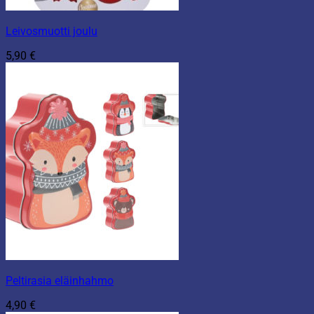
Leivosmuotti joulu
5,90
€
Peltirasia eläinhahmo
4,90
€