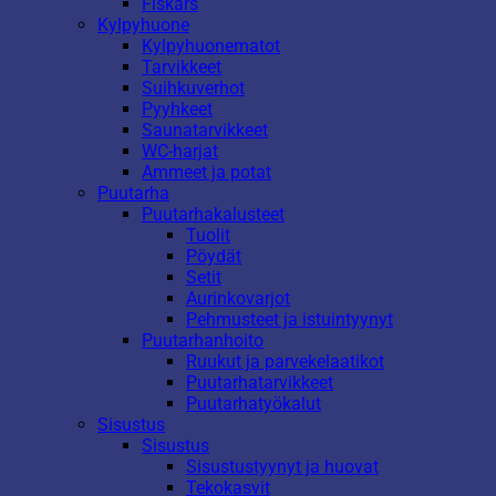
Fiskars
Kylpyhuone
Kylpyhuonematot
Tarvikkeet
Suihkuverhot
Pyyhkeet
Saunatarvikkeet
WC-harjat
Ammeet ja potat
Puutarha
Puutarhakalusteet
Tuolit
Pöydät
Setit
Aurinkovarjot
Pehmusteet ja istuintyynyt
Puutarhanhoito
Ruukut ja parvekelaatikot
Puutarhatarvikkeet
Puutarhatyökalut
Sisustus
Sisustus
Sisustustyynyt ja huovat
Tekokasvit