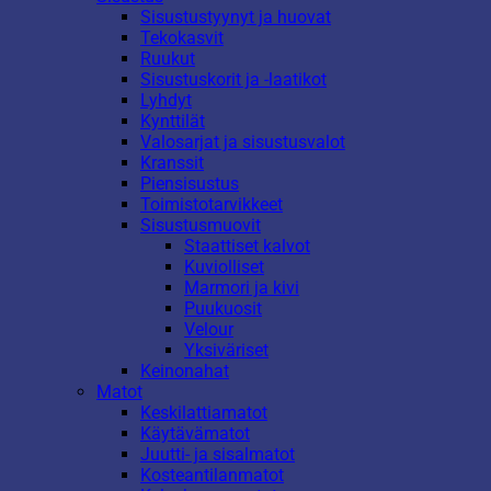
Sisustustyynyt ja huovat
Tekokasvit
Ruukut
Sisustuskorit ja -laatikot
Lyhdyt
Kynttilät
Valosarjat ja sisustusvalot
Kranssit
Piensisustus
Toimistotarvikkeet
Sisustusmuovit
Staattiset kalvot
Kuviolliset
Marmori ja kivi
Puukuosit
Velour
Yksiväriset
Keinonahat
Matot
Keskilattiamatot
Käytävämatot
Juutti- ja sisalmatot
Kosteantilanmatot