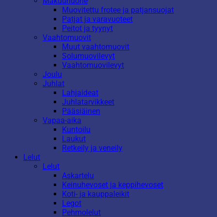
Makuuhuone
Muovitettu frotee ja patjansuojat
Patjat ja varavuoteet
Peitot ja tyynyt
Vaahtomuovit
Muut vaahtomuovit
Solumuovilevyt
Vaahtomuovilevyt
Joulu
Juhlat
Lahjaideat
Juhlatarvikkeet
Pääsiäinen
Vapaa-aika
Kuntoilu
Laukut
Retkeily ja veneily
Lelut
Lelut
Askartelu
Keinuhevoset ja keppihevoset
Koti- ja kauppaleikit
Legot
Pehmolelut