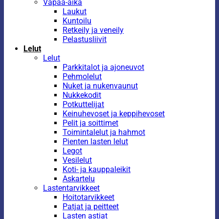
Vapaa-aika
Laukut
Kuntoilu
Retkeily ja veneily
Pelastusliivit
Lelut
Lelut
Parkkitalot ja ajoneuvot
Pehmolelut
Nuket ja nukenvaunut
Nukkekodit
Potkuttelijat
Keinuhevoset ja keppihevoset
Pelit ja soittimet
Toimintalelut ja hahmot
Pienten lasten lelut
Legot
Vesilelut
Koti- ja kauppaleikit
Askartelu
Lastentarvikkeet
Hoitotarvikkeet
Patjat ja peitteet
Lasten astiat