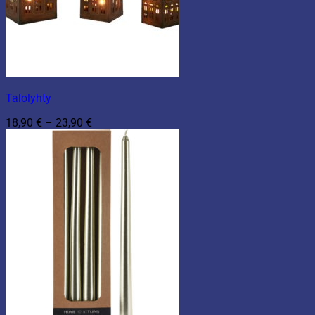
Talolyhty
Hintaluokka:
18,90
€
–
23,90
€
18,90 €
-
23,90 €