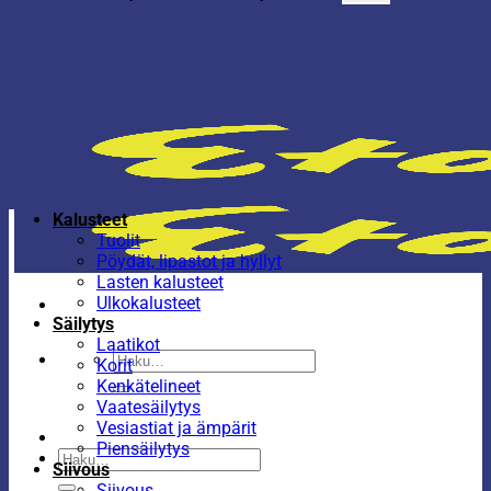
Kalusteet
Tuolit
Pöydät, lipastot ja hyllyt
Lasten kalusteet
Ulkokalusteet
Säilytys
Laatikot
Etsi:
Korit
Kenkätelineet
Vaatesäilytys
Vesiastiat ja ämpärit
Piensäilytys
Etsi:
Siivous
Siivous