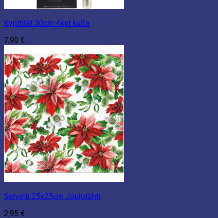
Kynttilät 30cm 4kpl kulta
7,90
€
Servetti 25x25cm Joulutähti
2,95
€