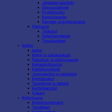
Jätteiden käsittely
Siivousvälineet
Pyykkihuolto
Kunnossapito
Parveke- ja kynnysmatot
Pienrauta
Työkalut
Sähkötarvikkeet
Turvatuotteet
Keittiö
Astiat
Kernit ja vahakankaat
Pakastus- ja säilytysrasiat
Kertakäyttöastiat
Keittiötarvikkeet
Juomapullot ja vesiastiat
Kylmälaukut
Tarjottimet ja tabletit
Keittiötekstiilit
Fiskars
Kylpyhuone
Kylpyhuonematot
Tarvikkeet