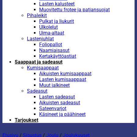
Lasten kalusteet
Muovitettu frotee ja patjansuojat
Pihaleikit
Pulkat ja liukurit
Ulkolelut
Uima-altaat
Lastenjuhlat
Foliopallot
Naamiaisasut
Kertakäyttöastiat
Saappaat ja sadeasut
Kumisaappaat
Aikuisten kumisaappaat
Lasten kumisaappaat
Muut jalkineet
Sadeasut
Lasten sadeasut
Aikuisten sadeasut
Sateenvarjot
Käsineet ja päähineet
Tarjoukset
Etusivu
/
Sisustus
/
Joulu
/
Joulukuuset