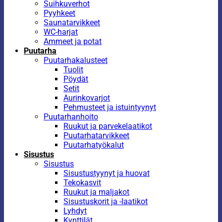
Suihkuverhot
Pyyhkeet
Saunatarvikkeet
WC-harjat
Ammeet ja potat
Puutarha
Puutarhakalusteet
Tuolit
Pöydät
Setit
Aurinkovarjot
Pehmusteet ja istuintyynyt
Puutarhanhoito
Ruukut ja parvekelaatikot
Puutarhatarvikkeet
Puutarhatyökalut
Sisustus
Sisustus
Sisustustyynyt ja huovat
Tekokasvit
Ruukut ja maljakot
Sisustuskorit ja -laatikot
Lyhdyt
Kynttilät