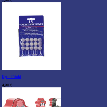
2,90
€
Kynttilätuki
4,90
€