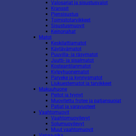
Valosarjat ja sisustusvalot
Kranssit
Piensisustus
Toimistotarvikkeet
Sisustusmuovit
Keinonahat
Matot
Keskilattiamatot
Käytävämatot
Puuvilla- ja räsymatot
Juutti- ja sisalmatot
Kosteantilanmatot
Kylpyhuonematot
Parveke ja kynnysmatot
Liukuestematot ja tarvikkeet
Makuuhuone
Peitot ja tyynyt
Muovitettu frotee ja patjansuojat
Patjat ja varavuoteet
Vaahtomuovit
Vaahtomuovilevyt
Solumuovilevyt
Muut vaahtomuovit
Vapaa-aika