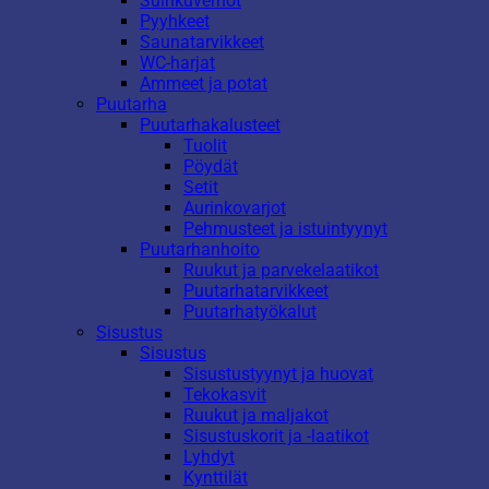
Suihkuverhot
Pyyhkeet
Saunatarvikkeet
WC-harjat
Ammeet ja potat
Puutarha
Puutarhakalusteet
Tuolit
Pöydät
Setit
Aurinkovarjot
Pehmusteet ja istuintyynyt
Puutarhanhoito
Ruukut ja parvekelaatikot
Puutarhatarvikkeet
Puutarhatyökalut
Sisustus
Sisustus
Sisustustyynyt ja huovat
Tekokasvit
Ruukut ja maljakot
Sisustuskorit ja -laatikot
Lyhdyt
Kynttilät