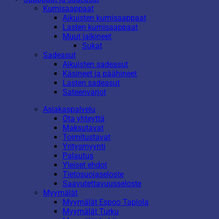
Kumisaappaat
Aikuisten kumisaappaat
Lasten kumisaappaat
Muut jalkineet
Sukat
Sadeasut
Aikuisten sadeasut
Käsineet ja päähineet
Lasten sadeasut
Sateenvarjot
Asiakaspalvelu
Ota yhteyttä
Maksutavat
Toimitustavat
Yritysmyynti
Palautus
Yleiset ehdot
Tietosuojaseloste
Saavutettavuusseloste
Myymälät
Myymälät Espoo Tapiola
Myymälät Turku