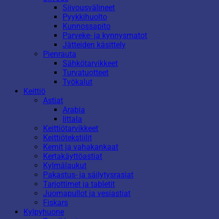
Siivousvälineet
Pyykkihuolto
Kunnossapito
Parveke- ja kynnysmatot
Jätteiden käsittely
Pienrauta
Sähkötarvikkeet
Turvatuotteet
Työkalut
Keittiö
Astiat
Arabia
Iittala
Keittiötarvikkeet
Keittiötekstiilit
Kernit ja vahakankaat
Kertakäyttöastiat
Kylmälaukut
Pakastus- ja säilytysrasiat
Tarjottimet ja tabletit
Juomapullot ja vesiastiat
Fiskars
Kylpyhuone