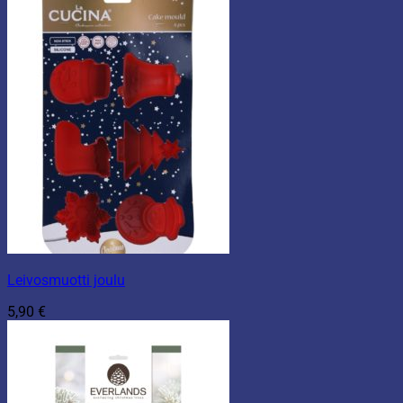
Leivosmuotti joulu
5,90
€