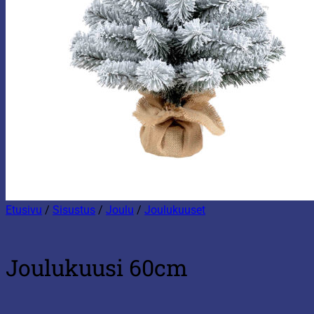
Etusivu
/
Sisustus
/
Joulu
/
Joulukuuset
Joulukuusi 60cm