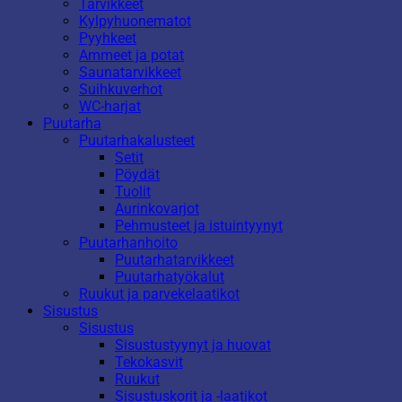
Tarvikkeet
Kylpyhuonematot
Pyyhkeet
Ammeet ja potat
Saunatarvikkeet
Suihkuverhot
WC-harjat
Puutarha
Puutarhakalusteet
Setit
Pöydät
Tuolit
Aurinkovarjot
Pehmusteet ja istuintyynyt
Puutarhanhoito
Puutarhatarvikkeet
Puutarhatyökalut
Ruukut ja parvekelaatikot
Sisustus
Sisustus
Sisustustyynyt ja huovat
Tekokasvit
Ruukut
Sisustuskorit ja -laatikot