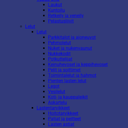
Laukut
Kuntoilu
Retkeily ja veneily
Pelastusliivit
Lelut
Lelut
Parkkitalot ja ajoneuvot
Pehmolelut
Nuket ja nukenvaunut
Nukkekodit
Potkuttelijat
Keinuhevoset ja keppihevoset
Pelit ja soittimet
Toimintalelut ja hahmot
Pienten lasten lelut
Legot
Vesilelut
Koti- ja kauppaleikit
Askartelu
Lastentarvikkeet
Hoitotarvikkeet
Patjat ja peitteet
Lasten astiat