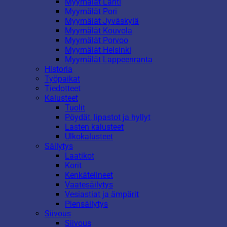
Myymälät Lahti
Myymälät Pori
Myymälät Jyväskylä
Myymälät Kouvola
Myymälät Porvoo
Myymälät Helsinki
Myymälät Lappeenranta
Historia
Työpaikat
Tiedotteet
Kalusteet
Tuolit
Pöydät, lipastot ja hyllyt
Lasten kalusteet
Ulkokalusteet
Säilytys
Laatikot
Korit
Kenkätelineet
Vaatesäilytys
Vesiastiat ja ämpärit
Piensäilytys
Siivous
Siivous