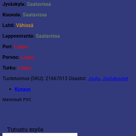
Jyväskyla:
Saatavissa
Kouvola:
Saatavissa
Lahti:
Vähissä
Lappeenranta:
Saatavissa
Pori:
Loppu
Porvoo:
Loppu
Turku:
Loppu
Tuotetunnus (SKU):
21667013
Osastot:
Joulu
,
Joulukuuset
Kuvaus
Materiaali: PVC
Tutustu myös