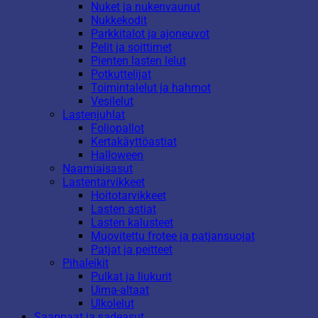
Nuket ja nukenvaunut
Nukkekodit
Parkkitalot ja ajoneuvot
Pelit ja soittimet
Pienten lasten lelut
Potkuttelijat
Toimintalelut ja hahmot
Vesilelut
Lastenjuhlat
Foliopallot
Kertakäyttöastiat
Halloween
Naamiaisasut
Lastentarvikkeet
Hoitotarvikkeet
Lasten astiat
Lasten kalusteet
Muovitettu frotee ja patjansuojat
Patjat ja peitteet
Pihaleikit
Pulkat ja liukurit
Uima-altaat
Ulkolelut
Saappaat ja sadeasut