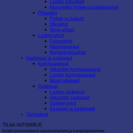
Lasten kalusteet
Muovitettu frotee ja patjansuojat
Pihaleikit
Pulkat ja liukurit
Ulkolelut
Uima-altaat
Lastenjuhlat
Foliopallot
Naamiaisasut
Kertakäyttöastiat
Saappaat ja sadeasut
Kumisaappaat
Aikuisten kumisaappaat
Lasten kumisaappaat
Muut jalkineet
Sadeasut
Lasten sadeasut
Aikuisten sadeasut
Sateenvarjot
Käsineet ja päähineet
Tarjoukset
TILAA UUTISKIRJE
Kuulet ensimmäisenä uutuuksistamme ja kampanjoistamme