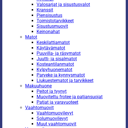
Valosarjat ja sisustusvalot
Kranssit
Piensisustus
Toimistotarvikkeet
Sisustusmuovit
Keinonahat
Matot
Keskilattiamatot
Käytävämatot
Puuvilla- ja räsymatot
Juutti- ja sisalmatot
Kosteantilanmatot
Kylpyhuonematot
Parveke ja kynnysmatot
Liukuestematot ja tarvikkeet
Makuuhuone
Peitot ja tyynyt
Muovitettu frotee ja patjansuojat
Patjat ja varavuoteet
Vaahtomuovit
Vaahtomuovilevyt
Solumuovilevyt
Muut vaahtomuovit