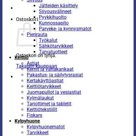
Jätteiden käsittely
Siivousvälineet
Pyykkihuolto
Ostoskori
Kunnossapito
Parveke- ja kynnysmatot
Pienrauta
Työkalut
Sähkötarvikkeet
Turvatuotteet
Ostoskori on tyhjä.
Keittiö
Astiat
Takaisin kauppaan
Kernit ja vahakankaat
Pakastus- ja säilytysrasiat
Kertakäyttöastiat
Keittiötarvikkeet
Juomapullot ja vesiastiat
Kylmälaukut
Tarjottimet ja tabletit
Keittiötekstiilit
Fiskars
Kylpyhuone
Kylpyhuonematot
Tarvikkeet