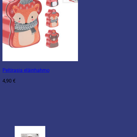
Peltirasia eläinhahmo
4,90
€