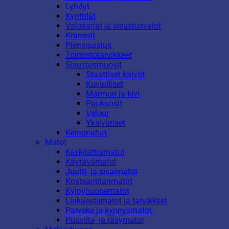
Lyhdyt
Kynttilät
Valosarjat ja sisustusvalot
Kranssit
Piensisustus
Toimistotarvikkeet
Sisustusmuovit
Staattiset kalvot
Kuviolliset
Marmori ja kivi
Puukuosit
Velour
Yksiväriset
Keinonahat
Matot
Keskilattiamatot
Käytävämatot
Juutti- ja sisalmatot
Kosteantilanmatot
Kylpyhuonematot
Liukuestematot ja tarvikkeet
Parveke ja kynnysmatot
Puuvilla- ja räsymatot