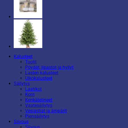
Kalusteet
Tuolit
Pöydät, lipastot ja hyllyt
Lasten kalusteet
Ulkokalusteet
Säilytys
Laatikot
Korit
Kenkätelineet
Vaatesäilytys
Vesiastiat ja ämpärit
Piensäilytys
Siivous
Siivous