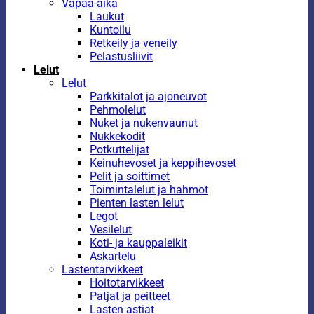
Vapaa-aika
Laukut
Kuntoilu
Retkeily ja veneily
Pelastusliivit
Lelut
Lelut
Parkkitalot ja ajoneuvot
Pehmolelut
Nuket ja nukenvaunut
Nukkekodit
Potkuttelijat
Keinuhevoset ja keppihevoset
Pelit ja soittimet
Toimintalelut ja hahmot
Pienten lasten lelut
Legot
Vesilelut
Koti- ja kauppaleikit
Askartelu
Lastentarvikkeet
Hoitotarvikkeet
Patjat ja peitteet
Lasten astiat