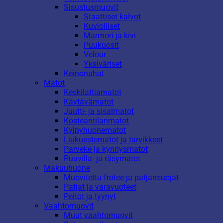
Sisustusmuovit
Staattiset kalvot
Kuviolliset
Marmori ja kivi
Puukuosit
Velour
Yksiväriset
Keinonahat
Matot
Keskilattiamatot
Käytävämatot
Juutti- ja sisalmatot
Kosteantilanmatot
Kylpyhuonematot
Liukuestematot ja tarvikkeet
Parveke ja kynnysmatot
Puuvilla- ja räsymatot
Makuuhuone
Muovitettu frotee ja patjansuojat
Patjat ja varavuoteet
Peitot ja tyynyt
Vaahtomuovit
Muut vaahtomuovit