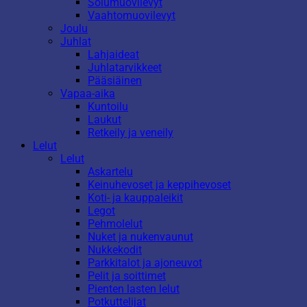
Solumuovilevyt
Vaahtomuovilevyt
Joulu
Juhlat
Lahjaideat
Juhlatarvikkeet
Pääsiäinen
Vapaa-aika
Kuntoilu
Laukut
Retkeily ja veneily
Lelut
Lelut
Askartelu
Keinuhevoset ja keppihevoset
Koti- ja kauppaleikit
Legot
Pehmolelut
Nuket ja nukenvaunut
Nukkekodit
Parkkitalot ja ajoneuvot
Pelit ja soittimet
Pienten lasten lelut
Potkuttelijat