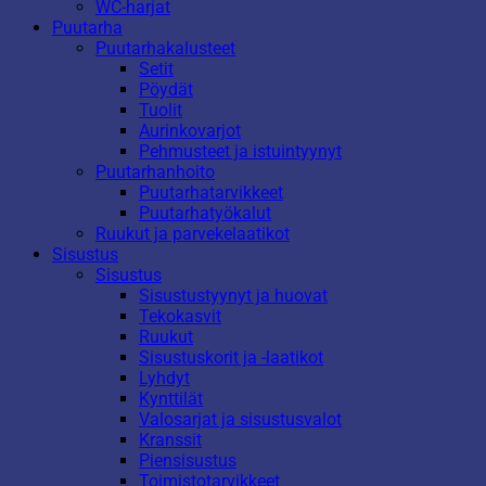
WC-harjat
Puutarha
Puutarhakalusteet
Setit
Pöydät
Tuolit
Aurinkovarjot
Pehmusteet ja istuintyynyt
Puutarhanhoito
Puutarhatarvikkeet
Puutarhatyökalut
Ruukut ja parvekelaatikot
Sisustus
Sisustus
Sisustustyynyt ja huovat
Tekokasvit
Ruukut
Sisustuskorit ja -laatikot
Lyhdyt
Kynttilät
Valosarjat ja sisustusvalot
Kranssit
Piensisustus
Toimistotarvikkeet