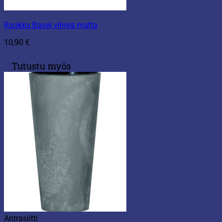
Ruukku Basel vihreä matta
10,90
€
Tutustu myös
Antrasiitti