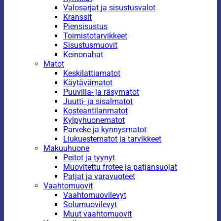
Valosarjat ja sisustusvalot
Kranssit
Piensisustus
Toimistotarvikkeet
Sisustusmuovit
Keinonahat
Matot
Keskilattiamatot
Käytävämatot
Puuvilla- ja räsymatot
Juutti- ja sisalmatot
Kosteantilanmatot
Kylpyhuonematot
Parveke ja kynnysmatot
Liukuestematot ja tarvikkeet
Makuuhuone
Peitot ja tyynyt
Muovitettu frotee ja patjansuojat
Patjat ja varavuoteet
Vaahtomuovit
Vaahtomuovilevyt
Solumuovilevyt
Muut vaahtomuovit