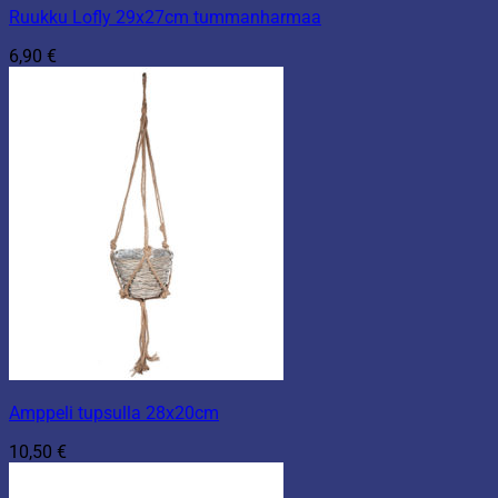
Ruukku Lofly 29x27cm tummanharmaa
6,90
€
Amppeli tupsulla 28x20cm
10,50
€