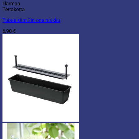
Harmaa
Terrakotta
Tubus slim 2in one ruukku
6,90
€