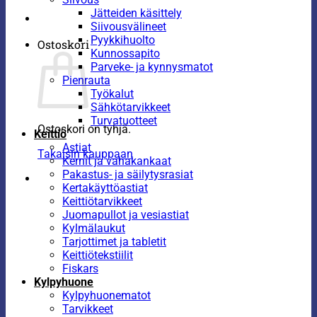
Jätteiden käsittely
Siivousvälineet
Pyykkihuolto
Ostoskori
Kunnossapito
Parveke- ja kynnysmatot
Pienrauta
Työkalut
Sähkötarvikkeet
Turvatuotteet
Ostoskori on tyhjä.
Keittiö
Astiat
Takaisin kauppaan
Kernit ja vahakankaat
Pakastus- ja säilytysrasiat
Kertakäyttöastiat
Keittiötarvikkeet
Juomapullot ja vesiastiat
Kylmälaukut
Tarjottimet ja tabletit
Keittiötekstiilit
Fiskars
Kylpyhuone
Kylpyhuonematot
Tarvikkeet