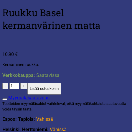
Ruukku Basel
kermanvärinen matta
10,90
€
Keraaminen ruukku.
Verkkokauppa:
Saatavissa
Ruukku
Lisää ostoskoriin
Basel
kermanvärinen
Myymäläsaatavuus
matta
Tuotteiden myymäläsaldot vaihtelevat, eikä myymäläkohtaista saatavuutta
määrä
voida täysin taata.
Espoo: Tapiola:
Vähissä
Helsinki: Herttoniemi:
Vähissä