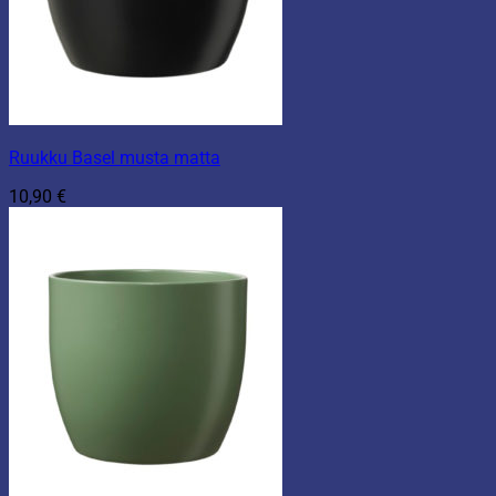
Ruukku Basel musta matta
10,90
€