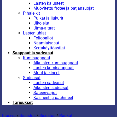
Lasten kalusteet
Muovitettu frotee ja patjansuojat
Pihaleikit
Pulkat ja liukurit
Ulkolelut
Uima-altaat
Lastenjuhlat
Foliopallot
Naamiaisasut
Kertakäyttöastiat
Saappaat ja sadeasut
Kumisaappaat
Aikuisten kumisaappaat
Lasten kumisaappaat
Muut jalkineet
Sadeasut
Lasten sadeasut
Aikuisten sadeasut
Sateenvarjot
Käsineet ja päähineet
Tarjoukset
Etusivu
/
Sisustus
/
Sisustus
/
Ruukut