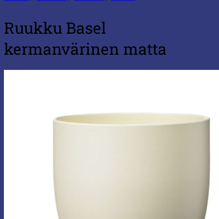
Ruukku Basel
kermanvärinen matta