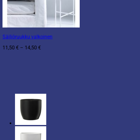
Säiliöruukku valkoinen
Hintaluokka:
11,50
€
–
14,50
€
11,50 €
-
14,50 €