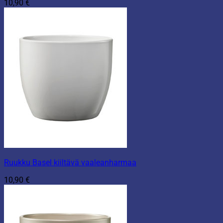
10,90
€
Ruukku Basel kiiltävä vaaleanharmaa
10,90
€