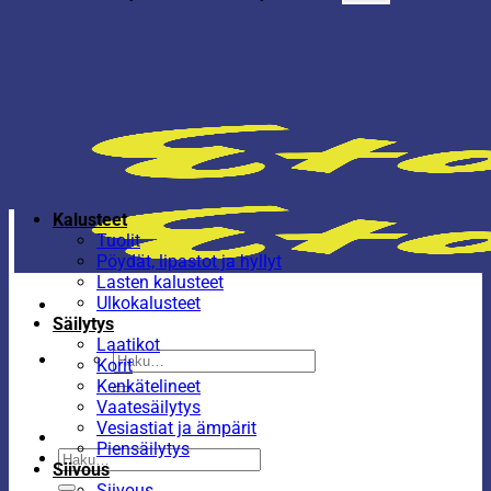
Kalusteet
Tuolit
Pöydät, lipastot ja hyllyt
Lasten kalusteet
Ulkokalusteet
Säilytys
Laatikot
Etsi:
Korit
Kenkätelineet
Vaatesäilytys
Vesiastiat ja ämpärit
Piensäilytys
Etsi:
Siivous
Siivous