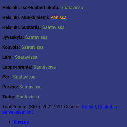
Helsinki: Iso-Roobertinkatu:
Saatavissa
Helsinki: Munkkiniemi:
Vähissä
Helsinki: Suutarila:
Saatavissa
Jyväskyla:
Saatavissa
Kouvola:
Saatavissa
Lahti:
Saatavissa
Lappeenranta:
Saatavissa
Pori:
Saatavissa
Porvoo:
Saatavissa
Turku:
Saatavissa
Tuotetunnus (SKU):
20727511
Osastot:
Ruukut
,
Ruukut ja
parvekelaatikot
Kuvaus