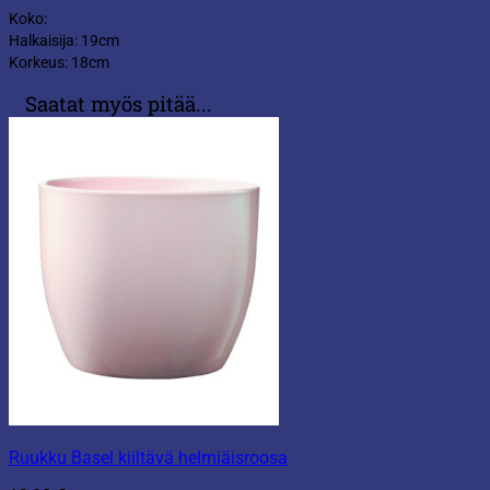
Koko:
Halkaisija: 19cm
Korkeus: 18cm
Saatat myös pitää...
Ruukku Basel kiiltävä helmiäisroosa