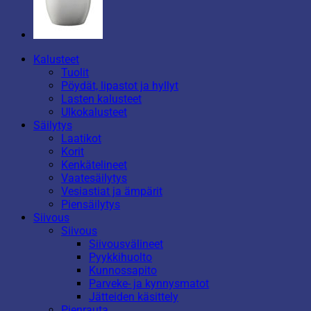
Kalusteet
Tuolit
Pöydät, lipastot ja hyllyt
Lasten kalusteet
Ulkokalusteet
Säilytys
Laatikot
Korit
Kenkätelineet
Vaatesäilytys
Vesiastiat ja ämpärit
Piensäilytys
Siivous
Siivous
Siivousvälineet
Pyykkihuolto
Kunnossapito
Parveke- ja kynnysmatot
Jätteiden käsittely
Pienrauta