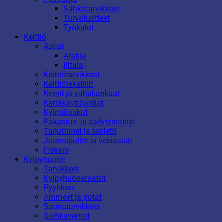
Sähkötarvikkeet
Turvatuotteet
Työkalut
Keittiö
Astiat
Arabia
Iittala
Keittiötarvikkeet
Keittiötekstiilit
Kernit ja vahakankaat
Kertakäyttöastiat
Kylmälaukut
Pakastus- ja säilytysrasiat
Tarjottimet ja tabletit
Juomapullot ja vesiastiat
Fiskars
Kylpyhuone
Tarvikkeet
Kylpyhuonematot
Pyyhkeet
Ammeet ja potat
Saunatarvikkeet
Suihkuverhot