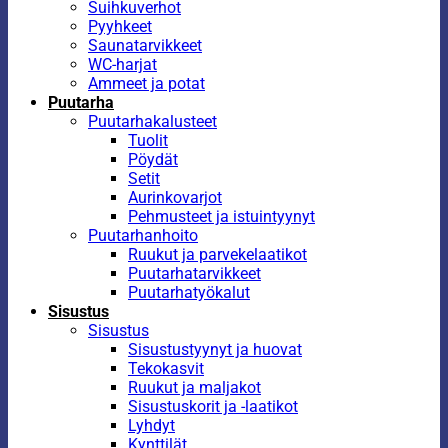
Suihkuverhot
Pyyhkeet
Saunatarvikkeet
WC-harjat
Ammeet ja potat
Puutarha
Puutarhakalusteet
Tuolit
Pöydät
Setit
Aurinkovarjot
Pehmusteet ja istuintyynyt
Puutarhanhoito
Ruukut ja parvekelaatikot
Puutarhatarvikkeet
Puutarhatyökalut
Sisustus
Sisustus
Sisustustyynyt ja huovat
Tekokasvit
Ruukut ja maljakot
Sisustuskorit ja -laatikot
Lyhdyt
Kynttilät