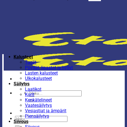
Kalusteet
Tuolit
Pöydät, lipastot ja hyllyt
Lasten kalusteet
Ulkokalusteet
Säilytys
Laatikot
Etsi:
Korit
Kenkätelineet
Vaatesäilytys
Vesiastiat ja ämpärit
Piensäilytys
Etsi:
Siivous
Siivous