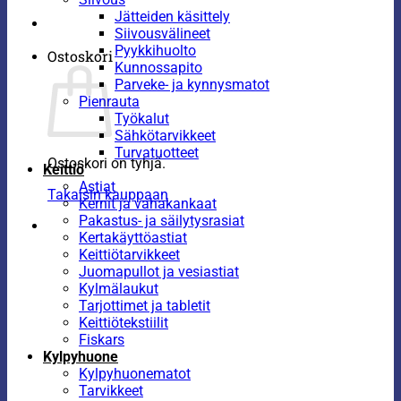
Jätteiden käsittely
Siivousvälineet
Pyykkihuolto
Ostoskori
Kunnossapito
Parveke- ja kynnysmatot
Pienrauta
Työkalut
Sähkötarvikkeet
Turvatuotteet
Ostoskori on tyhjä.
Keittiö
Astiat
Takaisin kauppaan
Kernit ja vahakankaat
Pakastus- ja säilytysrasiat
Kertakäyttöastiat
Keittiötarvikkeet
Juomapullot ja vesiastiat
Kylmälaukut
Tarjottimet ja tabletit
Keittiötekstiilit
Fiskars
Kylpyhuone
Kylpyhuonematot
Tarvikkeet