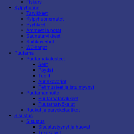
Fiskars
Kylpyhuone
Tarvikkeet
Kylpyhuonematot
Pyyhkeet
Ammeet ja potat
Saunatarvikkeet
Suihkuverhot
WC-harjat
Puutarha
Puutarhakalusteet
Setit
Pöydät
Tuolit
Aurinkovarjot
Pehmusteet ja istuintyynyt
Puutarhanhoito
Puutarhatarvikkeet
Puutarhatyökalut
Ruukut ja parvekelaatikot
Sisustus
Sisustus
Sisustustyynyt ja huovat
Tekokasvit