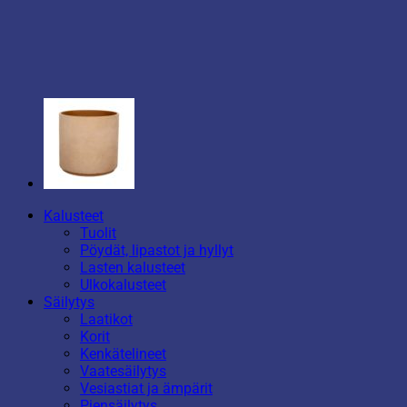
Kalusteet
Tuolit
Pöydät, lipastot ja hyllyt
Lasten kalusteet
Ulkokalusteet
Säilytys
Laatikot
Korit
Kenkätelineet
Vaatesäilytys
Vesiastiat ja ämpärit
Piensäilytys