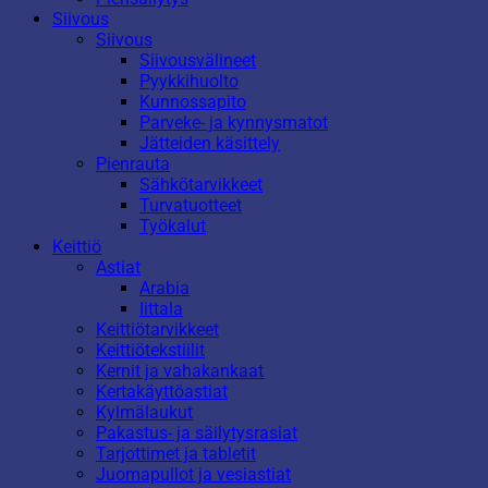
Siivous
Siivous
Siivousvälineet
Pyykkihuolto
Kunnossapito
Parveke- ja kynnysmatot
Jätteiden käsittely
Pienrauta
Sähkötarvikkeet
Turvatuotteet
Työkalut
Keittiö
Astiat
Arabia
Iittala
Keittiötarvikkeet
Keittiötekstiilit
Kernit ja vahakankaat
Kertakäyttöastiat
Kylmälaukut
Pakastus- ja säilytysrasiat
Tarjottimet ja tabletit
Juomapullot ja vesiastiat