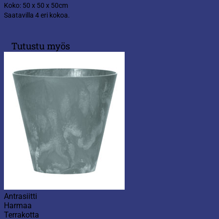
Koko: 50 x 50 x 50cm
Saatavilla 4 eri kokoa.
Tutustu myös
Antrasiitti
Harmaa
Terrakotta