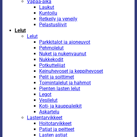
Vapaa-aika
Laukut
Kuntoilu
Retkeily ja veneily
Pelastusliivit
Lelut
Lelut
Parkkitalot ja ajoneuvot
Pehmolelut
Nuket ja nukenvaunut
Nukkekodit
Potkuttelijat
Keinuhevoset ja keppihevoset
Pelit ja soittimet
Toimintalelut ja hahmot
Pienten lasten lelut
Legot
Vesilelut
Koti- ja kauppaleikit
Askartelu
Lastentarvikkeet
Hoitotarvikkeet
Patjat ja peitteet
Lasten astiat