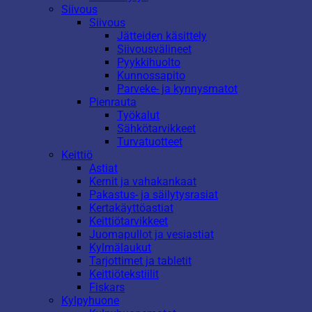
Siivous
Siivous
Jätteiden käsittely
Siivousvälineet
Pyykkihuolto
Kunnossapito
Parveke- ja kynnysmatot
Pienrauta
Työkalut
Sähkötarvikkeet
Turvatuotteet
Keittiö
Astiat
Kernit ja vahakankaat
Pakastus- ja säilytysrasiat
Kertakäyttöastiat
Keittiötarvikkeet
Juomapullot ja vesiastiat
Kylmälaukut
Tarjottimet ja tabletit
Keittiötekstiilit
Fiskars
Kylpyhuone