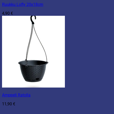
Ruukku Lofly 20x18cm
4,90
€
Amppeli Ratolla
11,90
€