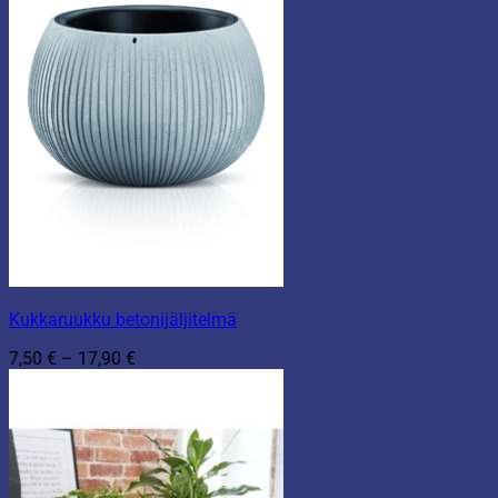
Kukkaruukku betonijäljitelmä
Hintaluokka:
7,50
€
–
17,90
€
7,50 €
-
17,90 €