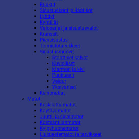
Ruukut
Sisustuskorit ja -laatikot
Lyhdyt
Kynttilät
Valosarjat ja sisustusvalot
Kranssit
Piensisustus
Toimistotarvikkeet
Sisustusmuovit
Staattiset kalvot
Kuviolliset
Marmori ja kivi
Puukuosit
Velour
Yksiväriset
Keinonahat
Matot
Keskilattiamatot
Käytävämatot
Juutti- ja sisalmatot
Kosteantilanmatot
Kylpyhuonematot
Liukuestematot ja tarvikkeet