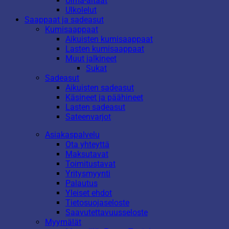
Uima-altaat
Ulkolelut
Saappaat ja sadeasut
Kumisaappaat
Aikuisten kumisaappaat
Lasten kumisaappaat
Muut jalkineet
Sukat
Sadeasut
Aikuisten sadeasut
Käsineet ja päähineet
Lasten sadeasut
Sateenvarjot
Asiakaspalvelu
Ota yhteyttä
Maksutavat
Toimitustavat
Yritysmyynti
Palautus
Yleiset ehdot
Tietosuojaseloste
Saavutettavuusseloste
Myymälät