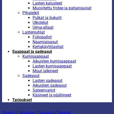
Lasten kalusteet
Muovitettu frotee ja patjansuojat
Pihaleikit
Pulkat ja liukurit
Ulkolelut
Uima-altaat
Lastenjuhlat
Foliopallot
Naamiaisasut
Kertakäyttöastiat
Saappaat ja sadeasut
Kumisaappaat
Aikuisten kumisaappaat
Lasten kumisaappaat
Muut jalkineet
Sadeasut
Lasten sadeasut
Aikuisten sadeasut
Sateenvarjot
Käsineet ja päähineet
Tarjoukset
Etusivu
/
Sisustus
/
Sisustus
/
Ruukut