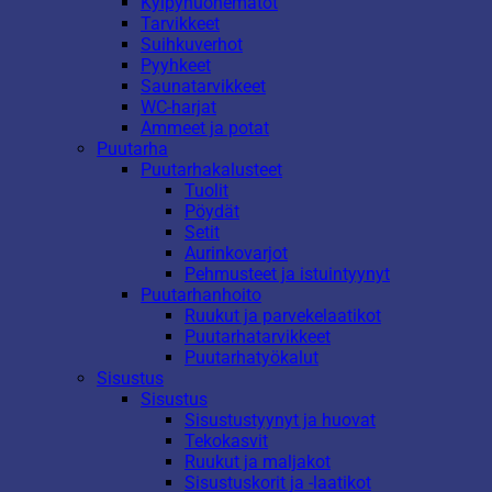
Kylpyhuonematot
Tarvikkeet
Suihkuverhot
Pyyhkeet
Saunatarvikkeet
WC-harjat
Ammeet ja potat
Puutarha
Puutarhakalusteet
Tuolit
Pöydät
Setit
Aurinkovarjot
Pehmusteet ja istuintyynyt
Puutarhanhoito
Ruukut ja parvekelaatikot
Puutarhatarvikkeet
Puutarhatyökalut
Sisustus
Sisustus
Sisustustyynyt ja huovat
Tekokasvit
Ruukut ja maljakot
Sisustuskorit ja -laatikot