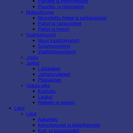
Parveke ja kynnysmatot
Puuvilla- ja räsymatot
Makuuhuone
Muovitettu frotee ja patjansuojat
Patjat ja varavuoteet
Peitot ja tyynyt
Vaahtomuovit
Muut vaahtomuovit
Solumuovilevyt
Vaahtomuovilevyt
Joulu
Juhlat
Lahjaideat
Juhlatarvikkeet
Pääsiäinen
Vapaa-aika
Kuntoilu
Laukut
Retkeily ja veneily
Lelut
Lelut
Askartelu
Keinuhevoset ja keppihevoset
Koti- ja kauppaleikit