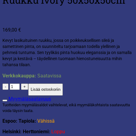
169,00
€
Kevyt lasikuituinen ruukku, jossa on poikkeuksellisen sileä ja
samettinen pinta, on suunniteltu tarjoamaan todella ylellinen ja
pehmeä tuntuma. Sen tyylikäs pinta huokuu eleganssia ja on samalla
kevyt ja kestävä – täydellinen tuomaan hienostuneisuutta mihin
tahansa tilaan.
Verkkokauppa:
Saatavissa
Ruukku
Lisää ostoskoriin
ivory
50x50x50cm
Myymäläsaatavuus
määrä
Tuotteiden myymäläsaldot vaihtelevat, eikä myymäläkohtaista saatavuutta
voida täysin taata.
Espoo: Tapiola:
Vähissä
Helsinki: Herttoniemi:
Loppu