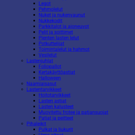
Legot
Pehmolelut
Nuket ja nukenvaunut
Nukkekodit
Parkkitalot ja ajoneuvot
Pelit ja soittimet
Pienten lasten lelut
Potkuttelijat
Toimintalelut ja hahmot
Vesilelut
Lastenjuhlat
Foliopallot
Kertakäyttöastiat
Halloween
Naamiaisasut
Lastentarvikkeet
Hoitotarvikkeet
Lasten astiat
Lasten kalusteet
Muovitettu frotee ja patjansuojat
Patjat ja peitteet
Pihaleikit
Pulkat ja liukurit