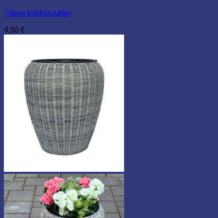
Tubus kukkaruukku
4,50
€