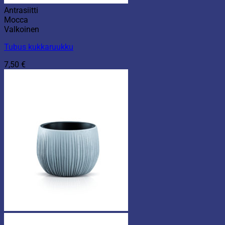
Antrasiitti
Mocca
Valkoinen
Tubus kukkaruukku
7,50
€