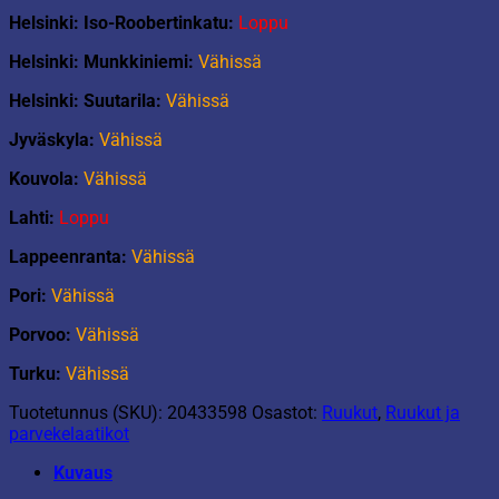
Helsinki: Iso-Roobertinkatu:
Loppu
Helsinki: Munkkiniemi:
Vähissä
Helsinki: Suutarila:
Vähissä
Jyväskyla:
Vähissä
Kouvola:
Vähissä
Lahti:
Loppu
Lappeenranta:
Vähissä
Pori:
Vähissä
Porvoo:
Vähissä
Turku:
Vähissä
Tuotetunnus (SKU):
20433598
Osastot:
Ruukut
,
Ruukut ja
parvekelaatikot
Kuvaus