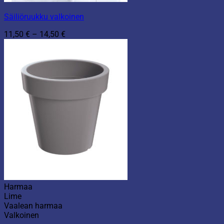
Säiliöruukku valkoinen
Hintaluokka:
11,50
€
–
14,50
€
11,50 €
-
14,50 €
Harmaa
Lime
Vaalean harmaa
Valkoinen