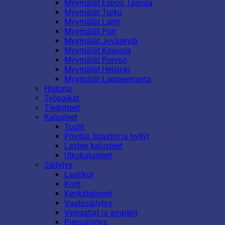
Myymälät Espoo Tapiola
Myymälät Turku
Myymälät Lahti
Myymälät Pori
Myymälät Jyväskylä
Myymälät Kouvola
Myymälät Porvoo
Myymälät Helsinki
Myymälät Lappeenranta
Historia
Työpaikat
Tiedotteet
Kalusteet
Tuolit
Pöydät, lipastot ja hyllyt
Lasten kalusteet
Ulkokalusteet
Säilytys
Laatikot
Korit
Kenkätelineet
Vaatesäilytys
Vesiastiat ja ämpärit
Piensäilytys