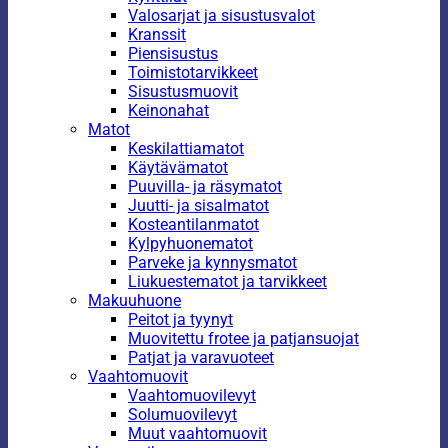
Valosarjat ja sisustusvalot
Kranssit
Piensisustus
Toimistotarvikkeet
Sisustusmuovit
Keinonahat
Matot
Keskilattiamatot
Käytävämatot
Puuvilla- ja räsymatot
Juutti- ja sisalmatot
Kosteantilanmatot
Kylpyhuonematot
Parveke ja kynnysmatot
Liukuestematot ja tarvikkeet
Makuuhuone
Peitot ja tyynyt
Muovitettu frotee ja patjansuojat
Patjat ja varavuoteet
Vaahtomuovit
Vaahtomuovilevyt
Solumuovilevyt
Muut vaahtomuovit