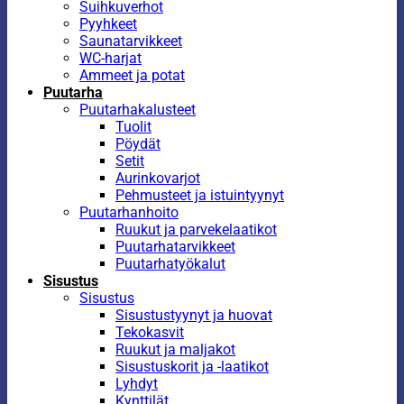
Suihkuverhot
Pyyhkeet
Saunatarvikkeet
WC-harjat
Ammeet ja potat
Puutarha
Puutarhakalusteet
Tuolit
Pöydät
Setit
Aurinkovarjot
Pehmusteet ja istuintyynyt
Puutarhanhoito
Ruukut ja parvekelaatikot
Puutarhatarvikkeet
Puutarhatyökalut
Sisustus
Sisustus
Sisustustyynyt ja huovat
Tekokasvit
Ruukut ja maljakot
Sisustuskorit ja -laatikot
Lyhdyt
Kynttilät