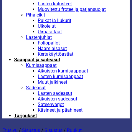
Lasten kalusteet
Muovitettu frotee ja patjansuojat
Pihaleikit
Pulkat ja liukurit
Ulkolelut
Uima-altaat
Lastenjuhlat
Foliopallot
Naamiaisasut
Kertakäyttöastiat
Saappaat ja sadeasut
Kumisaappaat
Aikuisten kumisaappaat
Lasten kumisaappaat
Muut jalkineet
Sadeasut
Lasten sadeasut
Aikuisten sadeasut
Sateenvarjot
Käsineet ja päähineet
Tarjoukset
Etusivu
/
Sisustus
/
Sisustus
/
Ruukut