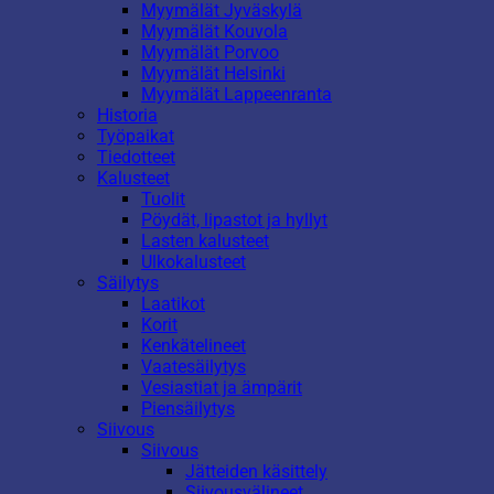
Myymälät Jyväskylä
Myymälät Kouvola
Myymälät Porvoo
Myymälät Helsinki
Myymälät Lappeenranta
Historia
Työpaikat
Tiedotteet
Kalusteet
Tuolit
Pöydät, lipastot ja hyllyt
Lasten kalusteet
Ulkokalusteet
Säilytys
Laatikot
Korit
Kenkätelineet
Vaatesäilytys
Vesiastiat ja ämpärit
Piensäilytys
Siivous
Siivous
Jätteiden käsittely
Siivousvälineet