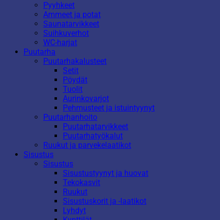
Pyyhkeet
Ammeet ja potat
Saunatarvikkeet
Suihkuverhot
WC-harjat
Puutarha
Puutarhakalusteet
Setit
Pöydät
Tuolit
Aurinkovarjot
Pehmusteet ja istuintyynyt
Puutarhanhoito
Puutarhatarvikkeet
Puutarhatyökalut
Ruukut ja parvekelaatikot
Sisustus
Sisustus
Sisustustyynyt ja huovat
Tekokasvit
Ruukut
Sisustuskorit ja -laatikot
Lyhdyt
Kynttilät