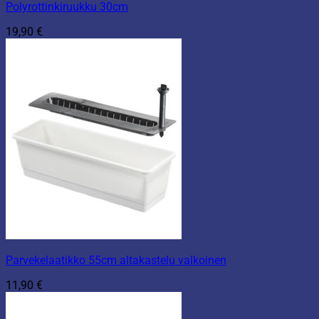
Polyrottinkiruukku 30cm
19,90
€
Parvekelaatikko 55cm altakastelu valkoinen
11,90
€