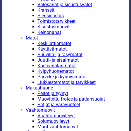
Valosarjat ja sisustusvalot
Kranssit
Piensisustus
Toimistotarvikkeet
Sisustusmuovit
Keinonahat
Matot
Keskilattiamatot
Käytävämatot
Puuvilla- ja räsymatot
Juutti- ja sisalmatot
Kosteantilanmatot
Kylpyhuonematot
Parveke ja kynnysmatot
Liukuestematot ja tarvikkeet
Makuuhuone
Peitot ja tyynyt
Muovitettu frotee ja patjansuojat
Patjat ja varavuoteet
Vaahtomuovit
Vaahtomuovilevyt
Solumuovilevyt
Muut vaahtomuovit