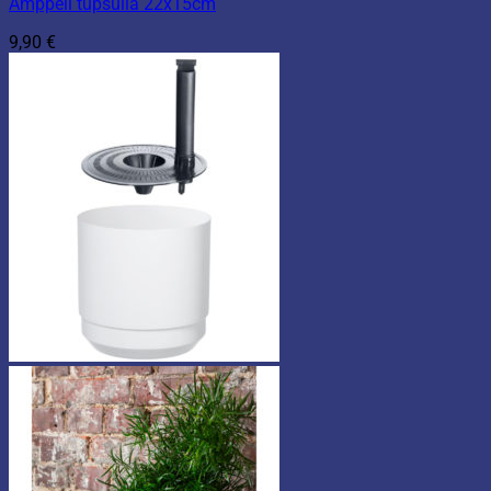
Amppeli tupsulla 22x15cm
9,90
€