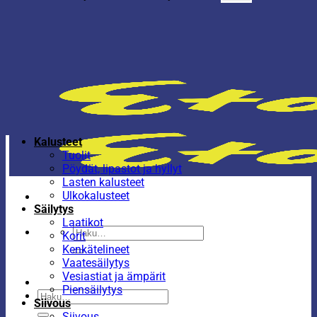
Kalusteet
Tuolit
Pöydät, lipastot ja hyllyt
Lasten kalusteet
Ulkokalusteet
Säilytys
Laatikot
Etsi:
Korit
Kenkätelineet
Vaatesäilytys
Vesiastiat ja ämpärit
Piensäilytys
Etsi:
Siivous
Siivous