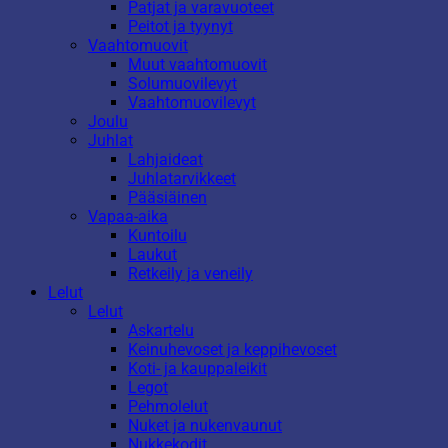
Patjat ja varavuoteet
Peitot ja tyynyt
Vaahtomuovit
Muut vaahtomuovit
Solumuovilevyt
Vaahtomuovilevyt
Joulu
Juhlat
Lahjaideat
Juhlatarvikkeet
Pääsiäinen
Vapaa-aika
Kuntoilu
Laukut
Retkeily ja veneily
Lelut
Lelut
Askartelu
Keinuhevoset ja keppihevoset
Koti- ja kauppaleikit
Legot
Pehmolelut
Nuket ja nukenvaunut
Nukkekodit