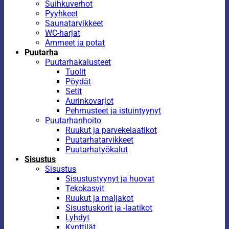
Suihkuverhot
Pyyhkeet
Saunatarvikkeet
WC-harjat
Ammeet ja potat
Puutarha
Puutarhakalusteet
Tuolit
Pöydät
Setit
Aurinkovarjot
Pehmusteet ja istuintyynyt
Puutarhanhoito
Ruukut ja parvekelaatikot
Puutarhatarvikkeet
Puutarhatyökalut
Sisustus
Sisustus
Sisustustyynyt ja huovat
Tekokasvit
Ruukut ja maljakot
Sisustuskorit ja -laatikot
Lyhdyt
Kynttilät