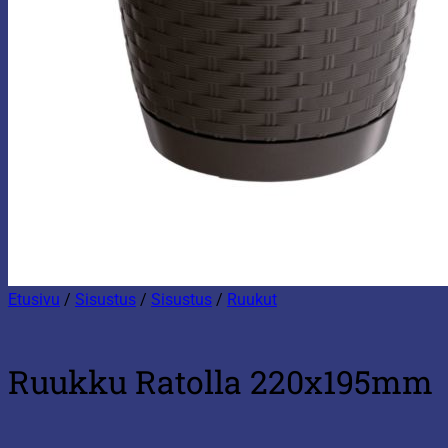
Etusivu
/
Sisustus
/
Sisustus
/
Ruukut
Ruukku Ratolla 220x195mm