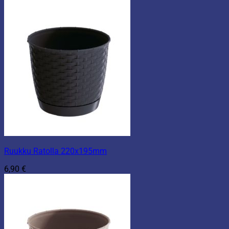
Ruukku Ratolla 220x195mm
6,90
€