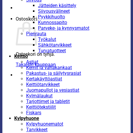
Jätteiden käsittely
Siivousvälineet
Pyykkihuolto
Ostoskori
Kunnossapito
Parveke- ja kynnysmatot
Pienrauta
Työkalut
Sähkötarvikkeet
Turvatuotteet
Ostoskori on tyhjä.
Keittiö
Astiat
Takaisin kauppaan
Kernit ja vahakankaat
Pakastus- ja säilytysrasiat
Kertakäyttöastiat
Keittiötarvikkeet
Juomapullot ja vesiastiat
Kylmälaukut
Tarjottimet ja tabletit
Keittiötekstiilit
Fiskars
Kylpyhuone
Kylpyhuonematot
Tarvikkeet