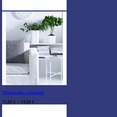
Säiliöruukku valkoinen
Hintaluokka:
11,50
€
–
14,50
€
11,50 €
-
14,50 €