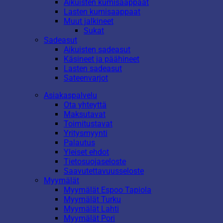
Aikuisten kumisaappaat
Lasten kumisaappaat
Muut jalkineet
Sukat
Sadeasut
Aikuisten sadeasut
Käsineet ja päähineet
Lasten sadeasut
Sateenvarjot
Asiakaspalvelu
Ota yhteyttä
Maksutavat
Toimitustavat
Yritysmyynti
Palautus
Yleiset ehdot
Tietosuojaseloste
Saavutettavuusseloste
Myymälät
Myymälät Espoo Tapiola
Myymälät Turku
Myymälät Lahti
Myymälät Pori