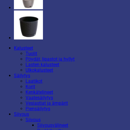
Kalusteet
Tuolit
Pöydät, lipastot ja hyllyt
Lasten kalusteet
Ulkokalusteet
Säilytys
Laatikot
Korit
Kenkätelineet
Vaatesäilytys
Vesiastiat ja ämpärit
Piensäilytys
Siivous
Siivous
Siivousvälineet