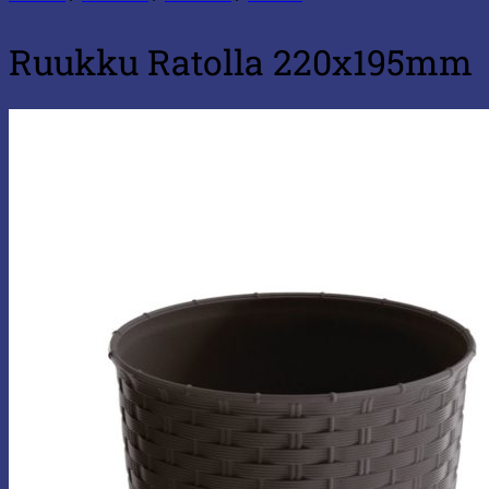
Ruukku Ratolla 220x195mm