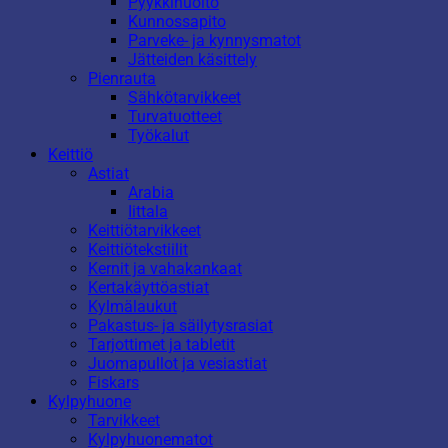
Pyykkihuolto
Kunnossapito
Parveke- ja kynnysmatot
Jätteiden käsittely
Pienrauta
Sähkötarvikkeet
Turvatuotteet
Työkalut
Keittiö
Astiat
Arabia
Iittala
Keittiötarvikkeet
Keittiötekstiilit
Kernit ja vahakankaat
Kertakäyttöastiat
Kylmälaukut
Pakastus- ja säilytysrasiat
Tarjottimet ja tabletit
Juomapullot ja vesiastiat
Fiskars
Kylpyhuone
Tarvikkeet
Kylpyhuonematot