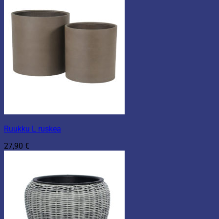
Ruukku L ruskea
27,90
€