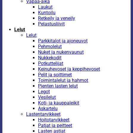
Vapaa-aika
Laukut
Kuntoilu
Retkeily ja veneily
Pelastusliivit
Lelut
Lelut
Parkkitalot ja ajoneuvot
Pehmolelut
Nuket ja nukenvaunut
Nukkekodit
Potkuttelijat
Keinuhevoset ja keppihevoset
Pelit ja soittimet
Toimintalelut ja hahmot
Pienten lasten lelut
Legot
Vesilelut
Koti- ja kauppaleikit
Askartelu
Lastentarvikkeet
Hoitotarvikkeet
Patjat ja peitteet
Lasten astiat