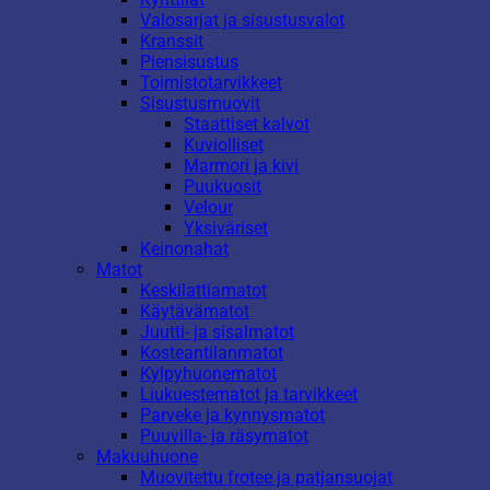
Valosarjat ja sisustusvalot
Kranssit
Piensisustus
Toimistotarvikkeet
Sisustusmuovit
Staattiset kalvot
Kuviolliset
Marmori ja kivi
Puukuosit
Velour
Yksiväriset
Keinonahat
Matot
Keskilattiamatot
Käytävämatot
Juutti- ja sisalmatot
Kosteantilanmatot
Kylpyhuonematot
Liukuestematot ja tarvikkeet
Parveke ja kynnysmatot
Puuvilla- ja räsymatot
Makuuhuone
Muovitettu frotee ja patjansuojat