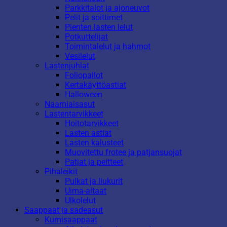
Parkkitalot ja ajoneuvot
Pelit ja soittimet
Pienten lasten lelut
Potkuttelijat
Toimintalelut ja hahmot
Vesilelut
Lastenjuhlat
Foliopallot
Kertakäyttöastiat
Halloween
Naamiaisasut
Lastentarvikkeet
Hoitotarvikkeet
Lasten astiat
Lasten kalusteet
Muovitettu frotee ja patjansuojat
Patjat ja peitteet
Pihaleikit
Pulkat ja liukurit
Uima-altaat
Ulkolelut
Saappaat ja sadeasut
Kumisaappaat