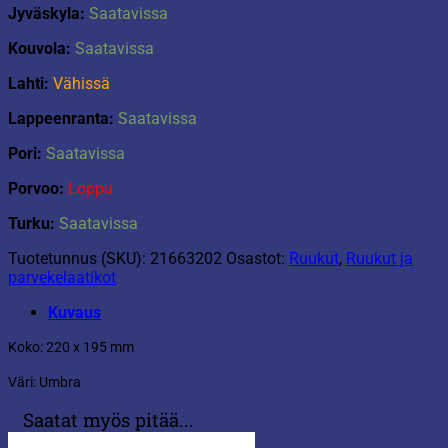
Jyväskyla:
Saatavissa
Kouvola:
Saatavissa
Lahti:
Vähissä
Lappeenranta:
Saatavissa
Pori:
Saatavissa
Porvoo:
Loppu
Turku:
Saatavissa
Tuotetunnus (SKU):
21663202
Osastot:
Ruukut
,
Ruukut ja
parvekelaatikot
Kuvaus
Koko: 220 x 195 mm
Väri: Umbra
Saatat myös pitää...