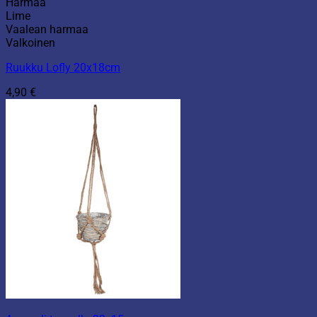
Harmaa
Lime
Vaalean harmaa
Valkoinen
Ruukku Lofly 20x18cm
4,90
€