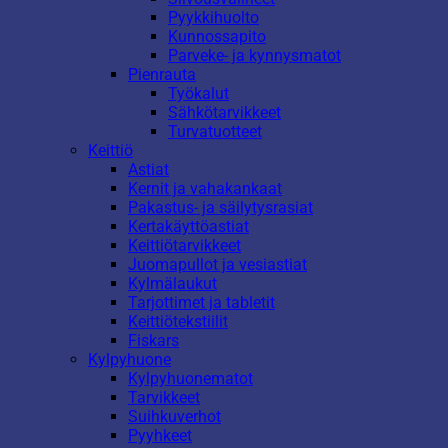
Pyykkihuolto
Kunnossapito
Parveke- ja kynnysmatot
Pienrauta
Työkalut
Sähkötarvikkeet
Turvatuotteet
Keittiö
Astiat
Kernit ja vahakankaat
Pakastus- ja säilytysrasiat
Kertakäyttöastiat
Keittiötarvikkeet
Juomapullot ja vesiastiat
Kylmälaukut
Tarjottimet ja tabletit
Keittiötekstiilit
Fiskars
Kylpyhuone
Kylpyhuonematot
Tarvikkeet
Suihkuverhot
Pyyhkeet