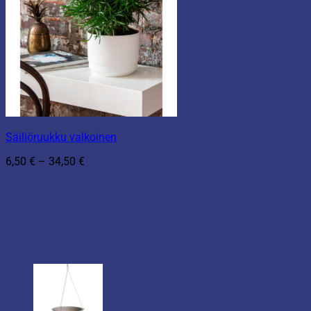
Säiliöruukku valkoinen
Hintaluokka:
6,50
€
–
34,50
€
6,50 €
-
34,50 €