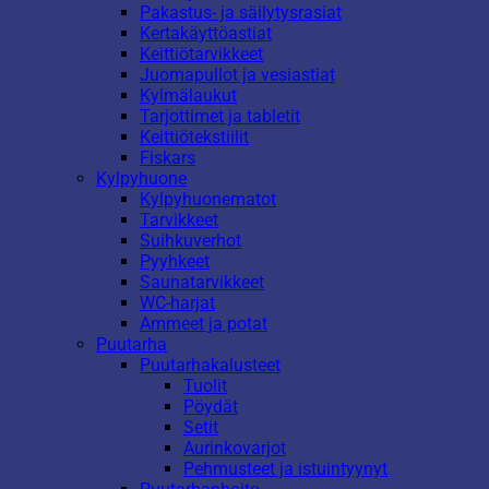
Pakastus- ja säilytysrasiat
Kertakäyttöastiat
Keittiötarvikkeet
Juomapullot ja vesiastiat
Kylmälaukut
Tarjottimet ja tabletit
Keittiötekstiilit
Fiskars
Kylpyhuone
Kylpyhuonematot
Tarvikkeet
Suihkuverhot
Pyyhkeet
Saunatarvikkeet
WC-harjat
Ammeet ja potat
Puutarha
Puutarhakalusteet
Tuolit
Pöydät
Setit
Aurinkovarjot
Pehmusteet ja istuintyynyt