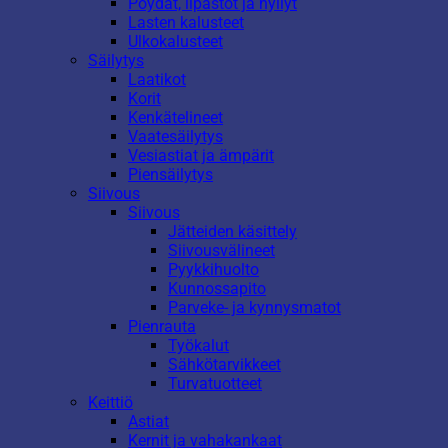
Pöydät, lipastot ja hyllyt
Lasten kalusteet
Ulkokalusteet
Säilytys
Laatikot
Korit
Kenkätelineet
Vaatesäilytys
Vesiastiat ja ämpärit
Piensäilytys
Siivous
Siivous
Jätteiden käsittely
Siivousvälineet
Pyykkihuolto
Kunnossapito
Parveke- ja kynnysmatot
Pienrauta
Työkalut
Sähkötarvikkeet
Turvatuotteet
Keittiö
Astiat
Kernit ja vahakankaat