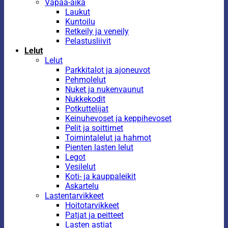
Vapaa-aika
Laukut
Kuntoilu
Retkeily ja veneily
Pelastusliivit
Lelut
Lelut
Parkkitalot ja ajoneuvot
Pehmolelut
Nuket ja nukenvaunut
Nukkekodit
Potkuttelijat
Keinuhevoset ja keppihevoset
Pelit ja soittimet
Toimintalelut ja hahmot
Pienten lasten lelut
Legot
Vesilelut
Koti- ja kauppaleikit
Askartelu
Lastentarvikkeet
Hoitotarvikkeet
Patjat ja peitteet
Lasten astiat