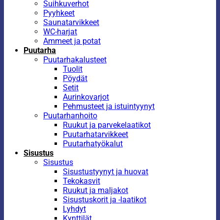
Suihkuverhot
Pyyhkeet
Saunatarvikkeet
WC-harjat
Ammeet ja potat
Puutarha
Puutarhakalusteet
Tuolit
Pöydät
Setit
Aurinkovarjot
Pehmusteet ja istuintyynyt
Puutarhanhoito
Ruukut ja parvekelaatikot
Puutarhatarvikkeet
Puutarhatyökalut
Sisustus
Sisustus
Sisustustyynyt ja huovat
Tekokasvit
Ruukut ja maljakot
Sisustuskorit ja -laatikot
Lyhdyt
Kynttilät