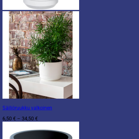
Säiliöruukku valkoinen
Hintaluokka:
6,50
€
–
34,50
€
6,50 €
-
34,50 €