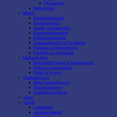
Yksiväriset
Keinonahat
Matot
Keskilattiamatot
Käytävämatot
Juutti- ja sisalmatot
Kosteantilanmatot
Kylpyhuonematot
Liukuestematot ja tarvikkeet
Parveke ja kynnysmatot
Puuvilla- ja räsymatot
Makuuhuone
Muovitettu frotee ja patjansuojat
Patjat ja varavuoteet
Peitot ja tyynyt
Vaahtomuovit
Muut vaahtomuovit
Solumuovilevyt
Vaahtomuovilevyt
Joulu
Juhlat
Lahjaideat
Juhlatarvikkeet