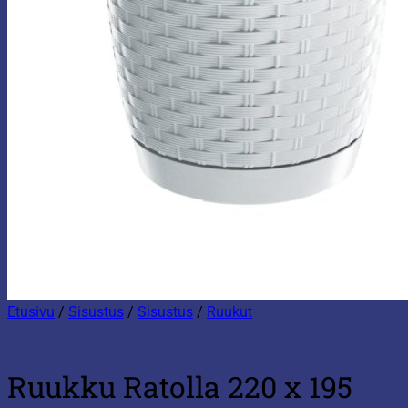
Etusivu
/
Sisustus
/
Sisustus
/
Ruukut
Ruukku Ratolla 220 x 195