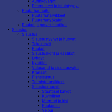
Aurinkovarjot
Pehmusteet ja istuintyynyt
Puutarhanhoito
Puutarhatarvikkeet
Puutarhatyökalut
Ruukut ja parvekelaatikot
Sisustus
Sisustus
Sisustustyynyt ja huovat
Tekokasvit
Ruukut
Sisustuskorit ja -laatikot
Lyhdyt
Kynttilät
Valosarjat ja sisustusvalot
Kranssit
Piensisustus
Toimistotarvikkeet
Sisustusmuovit
Staattiset kalvot
Kuviolliset
Marmori ja kivi
Puukuosit
Velour