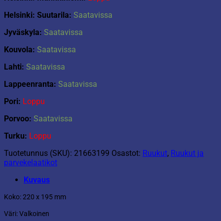
Helsinki: Suutarila:
Saatavissa
Jyväskyla:
Saatavissa
Kouvola:
Saatavissa
Lahti:
Saatavissa
Lappeenranta:
Saatavissa
Pori:
Loppu
Porvoo:
Saatavissa
Turku:
Loppu
Tuotetunnus (SKU):
21663199
Osastot:
Ruukut
,
Ruukut ja
parvekelaatikot
Kuvaus
Koko: 220 x 195 mm
Väri: Valkoinen