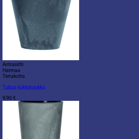
Antrasiitti
Harmaa
Terrakotta
Tubus kukkaruukku
9,90
€