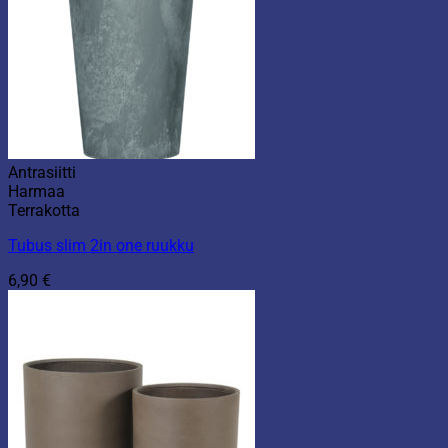
Antrasiitti
Harmaa
Terrakotta
Tubus slim 2in one ruukku
6,90
€