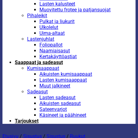
Lasten kalusteet
Muovitettu frotee ja patjansuojat
Pihaleikit
Pulkat ja liukurit
Ulkolelut
Uima-altaat
Lastenjuhlat
Foliopallot
Naamiaisasut
Kertakäyttöastiat
Saappaat ja sadeasut
Kumisaappaat
Aikuisten kumisaappaat
Lasten kumisaappaat
Muut jalkineet
Sadeasut
Lasten sadeasut
Aikuisten sadeasut
Sateenvarjot
Käsineet ja päähineet
Tarjoukset
Etusivu
/
Sisustus
/
Sisustus
/
Ruukut