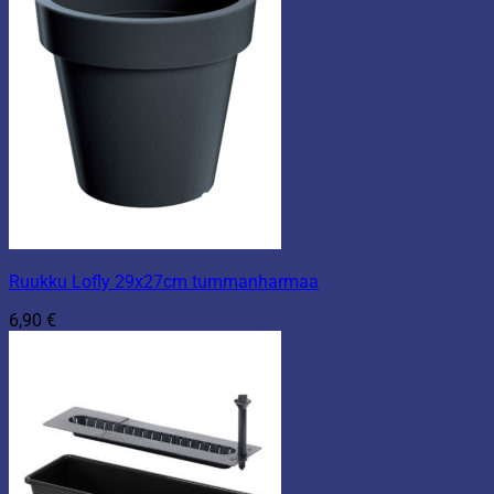
Ruukku Lofly 29x27cm tummanharmaa
6,90
€