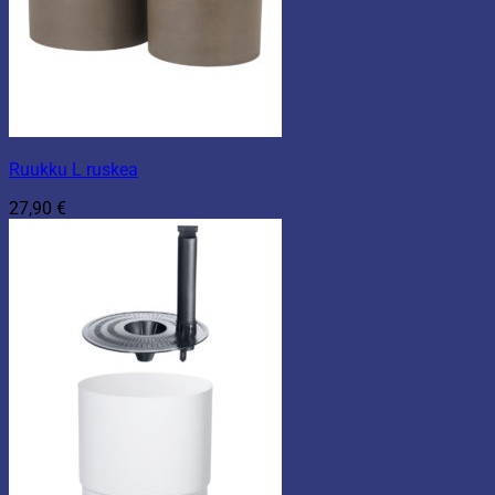
Ruukku L ruskea
27,90
€