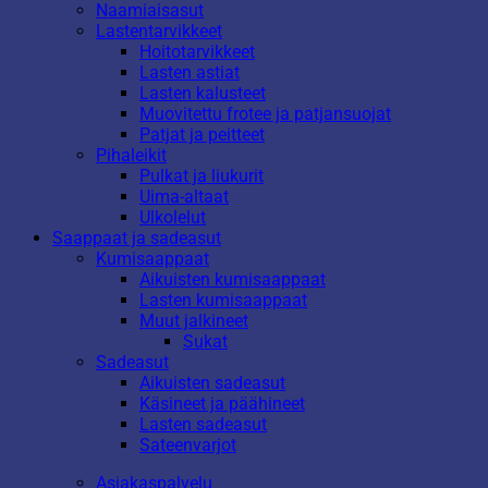
Naamiaisasut
Lastentarvikkeet
Hoitotarvikkeet
Lasten astiat
Lasten kalusteet
Muovitettu frotee ja patjansuojat
Patjat ja peitteet
Pihaleikit
Pulkat ja liukurit
Uima-altaat
Ulkolelut
Saappaat ja sadeasut
Kumisaappaat
Aikuisten kumisaappaat
Lasten kumisaappaat
Muut jalkineet
Sukat
Sadeasut
Aikuisten sadeasut
Käsineet ja päähineet
Lasten sadeasut
Sateenvarjot
Asiakaspalvelu