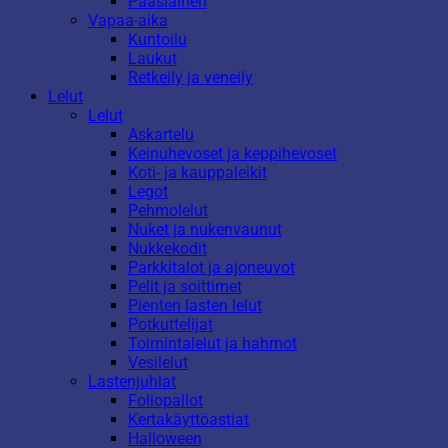
Pääsiäinen
Vapaa-aika
Kuntoilu
Laukut
Retkeily ja veneily
Lelut
Lelut
Askartelu
Keinuhevoset ja keppihevoset
Koti- ja kauppaleikit
Legot
Pehmolelut
Nuket ja nukenvaunut
Nukkekodit
Parkkitalot ja ajoneuvot
Pelit ja soittimet
Pienten lasten lelut
Potkuttelijat
Toimintalelut ja hahmot
Vesilelut
Lastenjuhlat
Foliopallot
Kertakäyttöastiat
Halloween