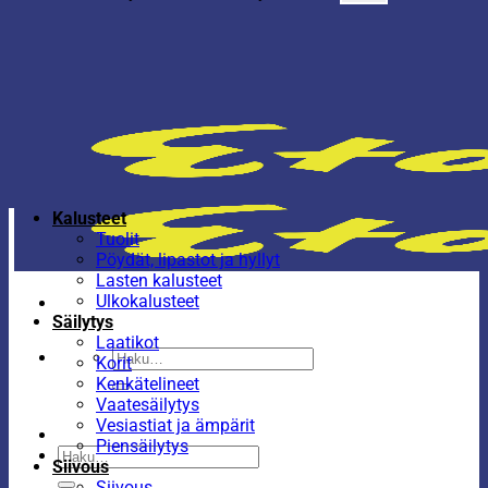
Kalusteet
Tuolit
Pöydät, lipastot ja hyllyt
Lasten kalusteet
Ulkokalusteet
Säilytys
Laatikot
Etsi:
Korit
Kenkätelineet
Vaatesäilytys
Vesiastiat ja ämpärit
Piensäilytys
Etsi:
Siivous
Siivous