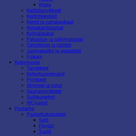
Iittala
Keittiötarvikkeet
Keittiötekstiilit
Kernit ja vahakankaat
Kertakäyttöastiat
Kylmälaukut
Pakastus- ja säilytysrasiat
Tarjottimet ja tabletit
Juomapullot ja vesiastiat
Fiskars
Kylpyhuone
Tarvikkeet
Kylpyhuonematot
Pyyhkeet
Ammeet ja potat
Saunatarvikkeet
Suihkuverhot
WC-harjat
Puutarha
Puutarhakalusteet
Setit
Pöydät
Tuolit