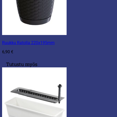
Ruukku Ratolla 220x195mm
6,90
€
Tutustu myös