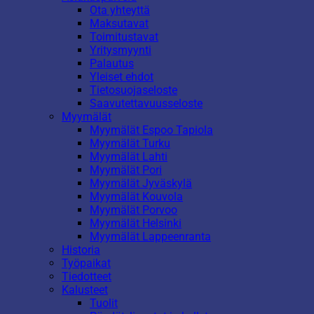
Ota yhteyttä
Maksutavat
Toimitustavat
Yritysmyynti
Palautus
Yleiset ehdot
Tietosuojaseloste
Saavutettavuusseloste
Myymälät
Myymälät Espoo Tapiola
Myymälät Turku
Myymälät Lahti
Myymälät Pori
Myymälät Jyväskylä
Myymälät Kouvola
Myymälät Porvoo
Myymälät Helsinki
Myymälät Lappeenranta
Historia
Työpaikat
Tiedotteet
Kalusteet
Tuolit