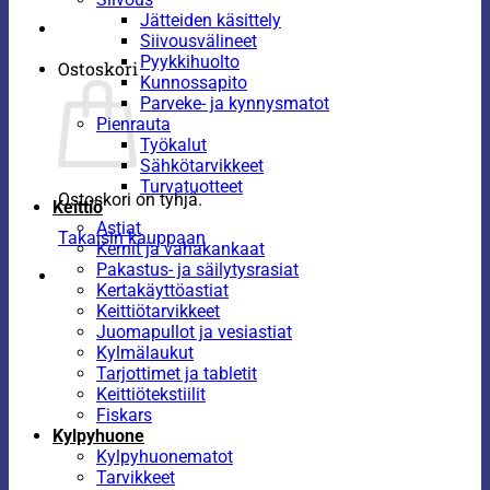
Jätteiden käsittely
Siivousvälineet
Pyykkihuolto
Ostoskori
Kunnossapito
Parveke- ja kynnysmatot
Pienrauta
Työkalut
Sähkötarvikkeet
Turvatuotteet
Ostoskori on tyhjä.
Keittiö
Astiat
Takaisin kauppaan
Kernit ja vahakankaat
Pakastus- ja säilytysrasiat
Kertakäyttöastiat
Keittiötarvikkeet
Juomapullot ja vesiastiat
Kylmälaukut
Tarjottimet ja tabletit
Keittiötekstiilit
Fiskars
Kylpyhuone
Kylpyhuonematot
Tarvikkeet