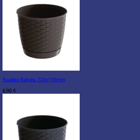
Ruukku Ratolla 220x195mm
6,90
€