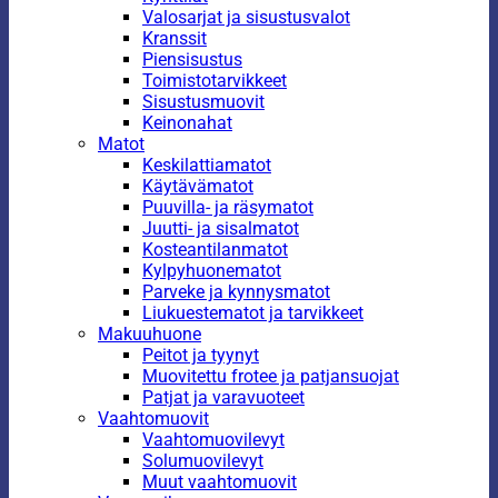
Valosarjat ja sisustusvalot
Kranssit
Piensisustus
Toimistotarvikkeet
Sisustusmuovit
Keinonahat
Matot
Keskilattiamatot
Käytävämatot
Puuvilla- ja räsymatot
Juutti- ja sisalmatot
Kosteantilanmatot
Kylpyhuonematot
Parveke ja kynnysmatot
Liukuestematot ja tarvikkeet
Makuuhuone
Peitot ja tyynyt
Muovitettu frotee ja patjansuojat
Patjat ja varavuoteet
Vaahtomuovit
Vaahtomuovilevyt
Solumuovilevyt
Muut vaahtomuovit