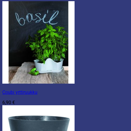
Coubi yrttiruukku
6,90
€