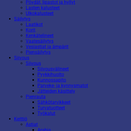
Pöydät, lipastot ja hyllyt
Lasten kalusteet
Ulkokalusteet
Säilytys
Laatikot
Korit
Kenkätelineet
Vaatesäilytys
Vesiastiat ja ämpärit
Piensäilytys
Siivous
Siivous
Siivousvälineet
Pyykkihuolto
Kunnossapito
Parveke- ja kynnysmatot
Jätteiden käsittely
Pienrauta
Sähkötarvikkeet
Turvatuotteet
Työkalut
Keittiö
Astiat
Arabia