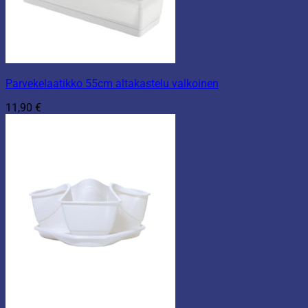
Parvekelaatikko 55cm altakastelu valkoinen
11,90
€