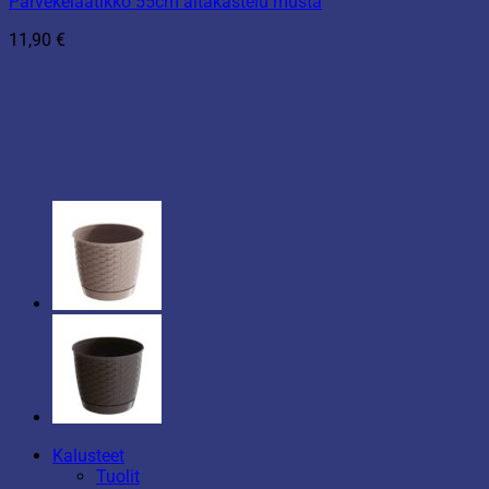
Parvekelaatikko 55cm altakastelu musta
11,90
€
Kalusteet
Tuolit