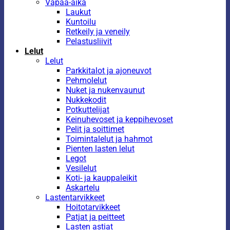
Vapaa-aika
Laukut
Kuntoilu
Retkeily ja veneily
Pelastusliivit
Lelut
Lelut
Parkkitalot ja ajoneuvot
Pehmolelut
Nuket ja nukenvaunut
Nukkekodit
Potkuttelijat
Keinuhevoset ja keppihevoset
Pelit ja soittimet
Toimintalelut ja hahmot
Pienten lasten lelut
Legot
Vesilelut
Koti- ja kauppaleikit
Askartelu
Lastentarvikkeet
Hoitotarvikkeet
Patjat ja peitteet
Lasten astiat