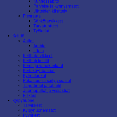
Kunnossapito
Parveke- ja kynnysmatot
Jätteiden käsittely
Pienrauta
Sähkötarvikkeet
Turvatuotteet
Työkalut
Keittiö
Astiat
Arabia
Iittala
Keittiötarvikkeet
Keittiötekstiilit
Kernit ja vahakankaat
Kertakäyttöastiat
Kylmälaukut
Pakastus- ja säilytysrasiat
Tarjottimet ja tabletit
Juomapullot ja vesiastiat
Fiskars
Kylpyhuone
Tarvikkeet
Kylpyhuonematot
Pyyhkeet