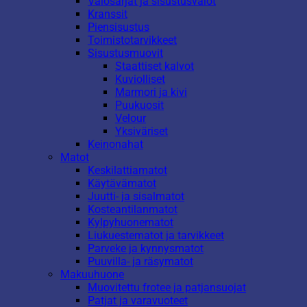
Valosarjat ja sisustusvalot
Kranssit
Piensisustus
Toimistotarvikkeet
Sisustusmuovit
Staattiset kalvot
Kuviolliset
Marmori ja kivi
Puukuosit
Velour
Yksiväriset
Keinonahat
Matot
Keskilattiamatot
Käytävämatot
Juutti- ja sisalmatot
Kosteantilanmatot
Kylpyhuonematot
Liukuestematot ja tarvikkeet
Parveke ja kynnysmatot
Puuvilla- ja räsymatot
Makuuhuone
Muovitettu frotee ja patjansuojat
Patjat ja varavuoteet