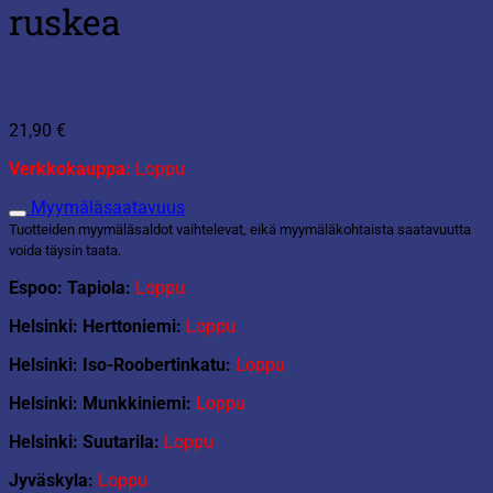
ruskea
21,90
€
Verkkokauppa:
Loppu
Myymäläsaatavuus
Tuotteiden myymäläsaldot vaihtelevat, eikä myymäläkohtaista saatavuutta
voida täysin taata.
Espoo: Tapiola:
Loppu
Helsinki: Herttoniemi:
Loppu
Helsinki: Iso-Roobertinkatu:
Loppu
Helsinki: Munkkiniemi:
Loppu
Helsinki: Suutarila:
Loppu
Jyväskyla:
Loppu