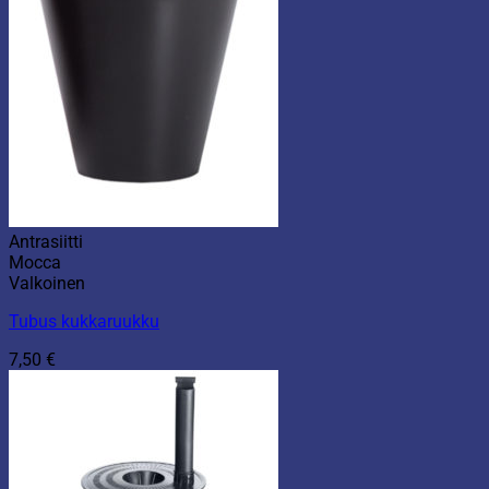
Antrasiitti
Mocca
Valkoinen
Tubus kukkaruukku
7,50
€