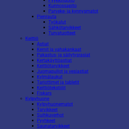
Pyykkihuolto
Kunnossapito
Parveke- ja kynnysmatot
Pienrauta
Työkalut
Sähkötarvikkeet
Turvatuotteet
Keittiö
Astiat
Kernit ja vahakankaat
Pakastus- ja säilytysrasiat
Kertakäyttöastiat
Keittiötarvikkeet
Juomapullot ja vesiastiat
Kylmälaukut
Tarjottimet ja tabletit
Keittiötekstiilit
Fiskars
Kylpyhuone
Kylpyhuonematot
Tarvikkeet
Suihkuverhot
Pyyhkeet
Saunatarvikkeet