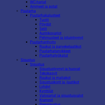
WC-harjat
Ammeet ja potat
Puutarha
Puutarhakalusteet
Tuolit
Pöydät
Setit
Aurinkovarjot
Pehmusteet ja istuintyynyt
Puutarhanhoito
Ruukut ja parvekelaatikot
Puutarhatarvikkeet
Puutarhatyökalut
Sisustus
Sisustus
Sisustustyynyt ja huovat
Tekokasvit
Ruukut ja maljakot
Sisustuskorit ja -laatikot
Lyhdyt
Kynttilät
Valosarjat ja sisustusvalot
Kranssit
Piensisustus