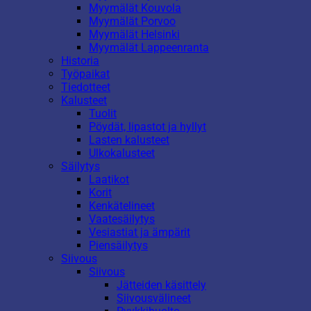
Myymälät Kouvola
Myymälät Porvoo
Myymälät Helsinki
Myymälät Lappeenranta
Historia
Työpaikat
Tiedotteet
Kalusteet
Tuolit
Pöydät, lipastot ja hyllyt
Lasten kalusteet
Ulkokalusteet
Säilytys
Laatikot
Korit
Kenkätelineet
Vaatesäilytys
Vesiastiat ja ämpärit
Piensäilytys
Siivous
Siivous
Jätteiden käsittely
Siivousvälineet