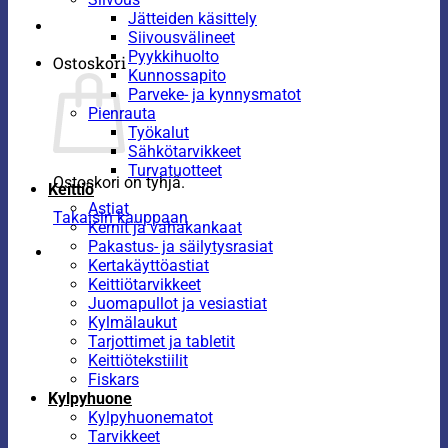
Jätteiden käsittely
Siivousvälineet
Pyykkihuolto
Ostoskori
Kunnossapito
Parveke- ja kynnysmatot
Pienrauta
Työkalut
Sähkötarvikkeet
Turvatuotteet
Ostoskori on tyhjä.
Keittiö
Astiat
Takaisin kauppaan
Kernit ja vahakankaat
Pakastus- ja säilytysrasiat
Kertakäyttöastiat
Keittiötarvikkeet
Juomapullot ja vesiastiat
Kylmälaukut
Tarjottimet ja tabletit
Keittiötekstiilit
Fiskars
Kylpyhuone
Kylpyhuonematot
Tarvikkeet