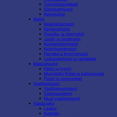
Toimistotarvikkeet
Sisustusmuovit
Keinonahat
Matot
Keskilattiamatot
Käytävämatot
Puuvilla- ja räsymatot
Juutti- ja sisalmatot
Kosteantilanmatot
Kylpyhuonematot
Parveke ja kynnysmatot
Liukuestematot ja tarvikkeet
Makuuhuone
Peitot ja tyynyt
Muovitettu frotee ja patjansuojat
Patjat ja varavuoteet
Vaahtomuovit
Vaahtomuovilevyt
Solumuovilevyt
Muut vaahtomuovit
Vapaa-aika
Laukut
Kuntoilu