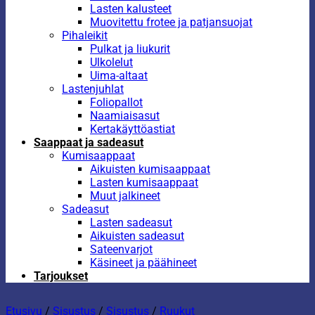
Lasten kalusteet
Muovitettu frotee ja patjansuojat
Pihaleikit
Pulkat ja liukurit
Ulkolelut
Uima-altaat
Lastenjuhlat
Foliopallot
Naamiaisasut
Kertakäyttöastiat
Saappaat ja sadeasut
Kumisaappaat
Aikuisten kumisaappaat
Lasten kumisaappaat
Muut jalkineet
Sadeasut
Lasten sadeasut
Aikuisten sadeasut
Sateenvarjot
Käsineet ja päähineet
Tarjoukset
Etusivu
/
Sisustus
/
Sisustus
/
Ruukut