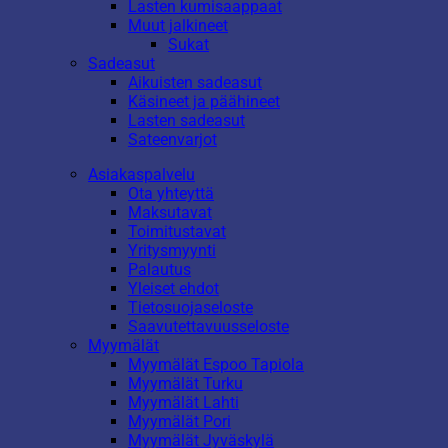
Lasten kumisaappaat
Muut jalkineet
Sukat
Sadeasut
Aikuisten sadeasut
Käsineet ja päähineet
Lasten sadeasut
Sateenvarjot
Asiakaspalvelu
Ota yhteyttä
Maksutavat
Toimitustavat
Yritysmyynti
Palautus
Yleiset ehdot
Tietosuojaseloste
Saavutettavuusseloste
Myymälät
Myymälät Espoo Tapiola
Myymälät Turku
Myymälät Lahti
Myymälät Pori
Myymälät Jyväskylä