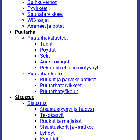
Suihkuverhot
Pyyhkeet
Saunatarvikkeet
WC-harjat
Ammeet ja potat
Puutarha
Puutarhakalusteet
Tuolit
Pöydät
Setit
Aurinkovarjot
Pehmusteet ja istuintyynyt
Puutarhanhoito
Ruukut ja parvekelaatikot
Puutarhatarvikkeet
Puutarhatyökalut
Sisustus
Sisustus
Sisustustyynyt ja huovat
Tekokasvit
Ruukut ja maljakot
Sisustuskorit ja -laatikot
Lyhdyt
Kynttilät