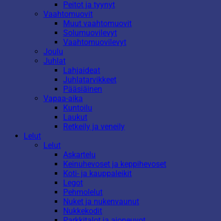
Peitot ja tyynyt
Vaahtomuovit
Muut vaahtomuovit
Solumuovilevyt
Vaahtomuovilevyt
Joulu
Juhlat
Lahjaideat
Juhlatarvikkeet
Pääsiäinen
Vapaa-aika
Kuntoilu
Laukut
Retkeily ja veneily
Lelut
Lelut
Askartelu
Keinuhevoset ja keppihevoset
Koti- ja kauppaleikit
Legot
Pehmolelut
Nuket ja nukenvaunut
Nukkekodit
Parkkitalot ja ajoneuvot