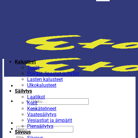
Kalusteet
Tuolit
Pöydät, lipastot ja hyllyt
Lasten kalusteet
Ulkokalusteet
Säilytys
Laatikot
Etsi:
Korit
Kenkätelineet
Vaatesäilytys
Vesiastiat ja ämpärit
Piensäilytys
Etsi:
Siivous
Siivous