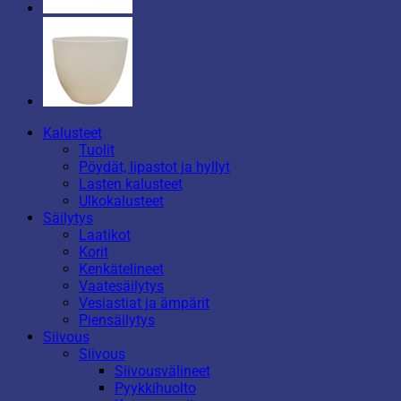
Kalusteet
Tuolit
Pöydät, lipastot ja hyllyt
Lasten kalusteet
Ulkokalusteet
Säilytys
Laatikot
Korit
Kenkätelineet
Vaatesäilytys
Vesiastiat ja ämpärit
Piensäilytys
Siivous
Siivous
Siivousvälineet
Pyykkihuolto