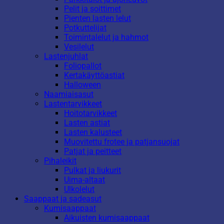
Pelit ja soittimet
Pienten lasten lelut
Potkuttelijat
Toimintalelut ja hahmot
Vesilelut
Lastenjuhlat
Foliopallot
Kertakäyttöastiat
Halloween
Naamiaisasut
Lastentarvikkeet
Hoitotarvikkeet
Lasten astiat
Lasten kalusteet
Muovitettu frotee ja patjansuojat
Patjat ja peitteet
Pihaleikit
Pulkat ja liukurit
Uima-altaat
Ulkolelut
Saappaat ja sadeasut
Kumisaappaat
Aikuisten kumisaappaat