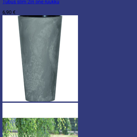
Tubus slim 2in one ruukku
6,90
€