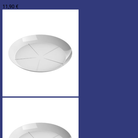
11,90
€