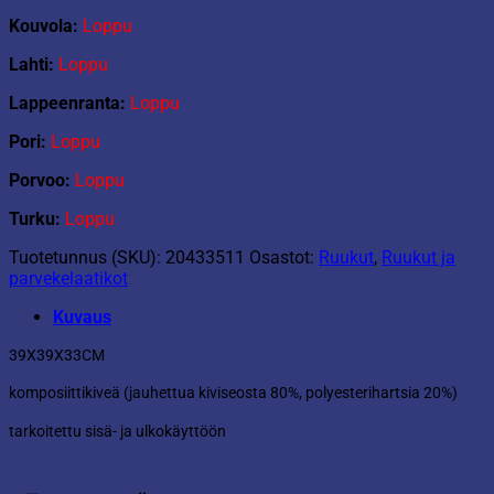
Kouvola:
Loppu
Lahti:
Loppu
Lappeenranta:
Loppu
Pori:
Loppu
Porvoo:
Loppu
Turku:
Loppu
Tuotetunnus (SKU):
20433511
Osastot:
Ruukut
,
Ruukut ja
parvekelaatikot
Kuvaus
39X39X33CM
komposiittikiveä (jauhettua kiviseosta 80%, polyesterihartsia 20%)
tarkoitettu sisä- ja ulkokäyttöön