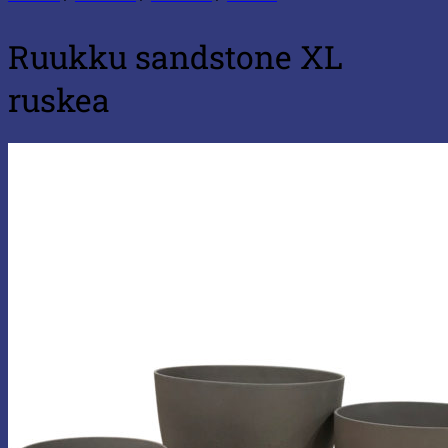
Ruukku sandstone XL
ruskea