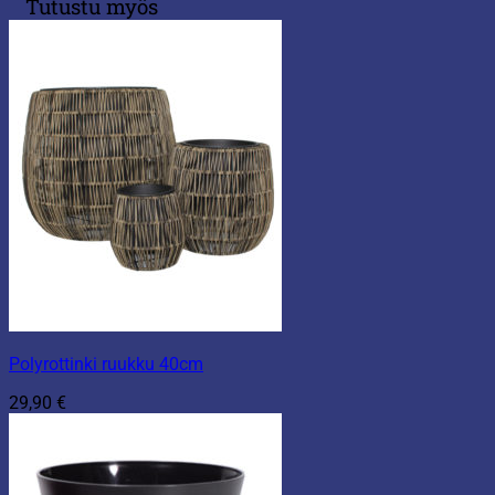
Tutustu myös
Polyrottinki ruukku 40cm
29,90
€