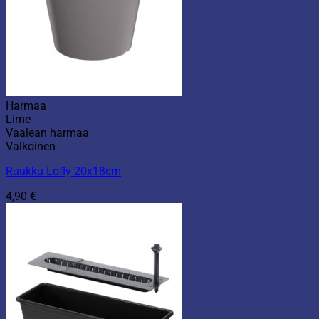
Harmaa
Lime
Vaalean harmaa
Valkoinen
Ruukku Lofly 20x18cm
4,90
€