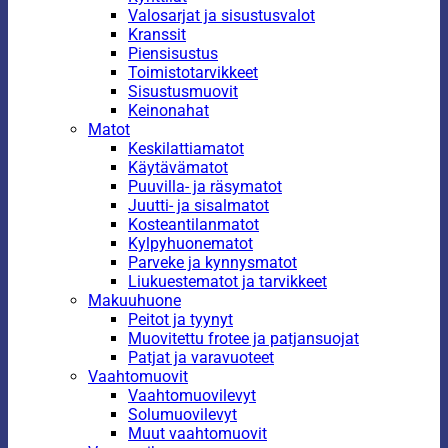
Valosarjat ja sisustusvalot
Kranssit
Piensisustus
Toimistotarvikkeet
Sisustusmuovit
Keinonahat
Matot
Keskilattiamatot
Käytävämatot
Puuvilla- ja räsymatot
Juutti- ja sisalmatot
Kosteantilanmatot
Kylpyhuonematot
Parveke ja kynnysmatot
Liukuestematot ja tarvikkeet
Makuuhuone
Peitot ja tyynyt
Muovitettu frotee ja patjansuojat
Patjat ja varavuoteet
Vaahtomuovit
Vaahtomuovilevyt
Solumuovilevyt
Muut vaahtomuovit