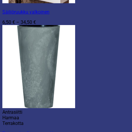
Säiliöruukku valkoinen
Hintaluokka:
6,50
€
–
34,50
€
6,50 €
-
34,50 €
Antrasiitti
Harmaa
Terrakotta