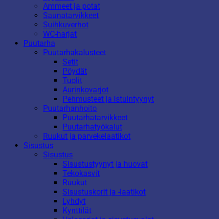
Ammeet ja potat
Saunatarvikkeet
Suihkuverhot
WC-harjat
Puutarha
Puutarhakalusteet
Setit
Pöydät
Tuolit
Aurinkovarjot
Pehmusteet ja istuintyynyt
Puutarhanhoito
Puutarhatarvikkeet
Puutarhatyökalut
Ruukut ja parvekelaatikot
Sisustus
Sisustus
Sisustustyynyt ja huovat
Tekokasvit
Ruukut
Sisustuskorit ja -laatikot
Lyhdyt
Kynttilät