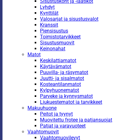
Sisustuskorit ja -laatikot
Lyhdyt
Kynttilät
Valosarjat ja sisustusvalot
Kranssit
Piensisustus
Toimistotarvikkeet
Sisustusmuovit
Keinonahat
Matot
Keskilattiamatot
Käytävämatot
Puuvilla- ja räsymatot
Juutti- ja sisalmatot
Kosteantilanmatot
Kylpyhuonematot
Parveke ja kynnysmatot
Liukuestematot ja tarvikkeet
Makuuhuone
Peitot ja tyynyt
Muovitettu frotee ja patjansuojat
Patjat ja varavuoteet
Vaahtomuovit
Vaahtomuovilevyt