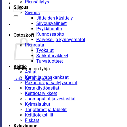
Piensäilytys
Siivous
Etsi:
Siivous
Jätteiden käsittely
Siivousvälineet
Pyykkihuolto
Kunnossapito
Ostoskori
Parveke- ja kynnysmatot
Pienrauta
Työkalut
Sähkötarvikkeet
Turvatuotteet
Keittiö
Ostoskori on tyhjä.
Astiat
Kernit ja vahakankaat
Takaisin kauppaan
Pakastus- ja säilytysrasiat
Kertakäyttöastiat
Keittiötarvikkeet
Juomapullot ja vesiastiat
Kylmälaukut
Tarjottimet ja tabletit
Keittiötekstiilit
Fiskars
Kylpyhuone