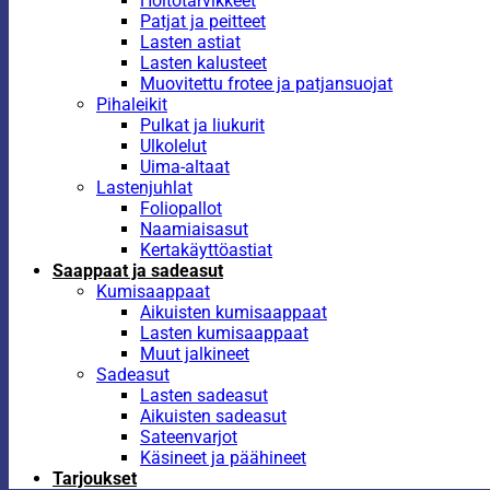
Hoitotarvikkeet
Patjat ja peitteet
Lasten astiat
Lasten kalusteet
Muovitettu frotee ja patjansuojat
Pihaleikit
Pulkat ja liukurit
Ulkolelut
Uima-altaat
Lastenjuhlat
Foliopallot
Naamiaisasut
Kertakäyttöastiat
Saappaat ja sadeasut
Kumisaappaat
Aikuisten kumisaappaat
Lasten kumisaappaat
Muut jalkineet
Sadeasut
Lasten sadeasut
Aikuisten sadeasut
Sateenvarjot
Käsineet ja päähineet
Tarjoukset