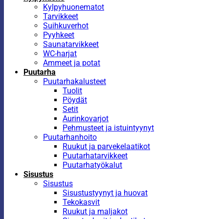
Kylpyhuonematot
Tarvikkeet
Suihkuverhot
Pyyhkeet
Saunatarvikkeet
WC-harjat
Ammeet ja potat
Puutarha
Puutarhakalusteet
Tuolit
Pöydät
Setit
Aurinkovarjot
Pehmusteet ja istuintyynyt
Puutarhanhoito
Ruukut ja parvekelaatikot
Puutarhatarvikkeet
Puutarhatyökalut
Sisustus
Sisustus
Sisustustyynyt ja huovat
Tekokasvit
Ruukut ja maljakot