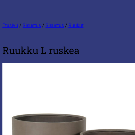
Etusivu
/
Sisustus
/
Sisustus
/
Ruukut
Ruukku L ruskea