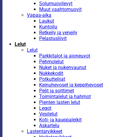
Solumuovilevyt
Muut vaahtomuovit
Vapaa-aika
Laukut
Kuntoilu
Retkeily ja veneily
Pelastusliivit
Lelut
Lelut
Parkkitalot ja ajoneuvot
Pehmolelut
Nuket ja nukenvaunut
Nukkekodit
Potkuttelijat
Keinuhevoset ja keppihevoset
Pelit ja soittimet
Toimintalelut ja hahmot
Pienten lasten lelut
Legot
Vesilelut
Koti- ja kauppaleikit
Askartelu
Lastentarvikkeet