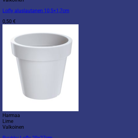
Lofly aluslautanen 10,5×1,7cm
0,50
€
Harmaa
Lime
Valkoinen
Ruukku Lofly 29x27cm