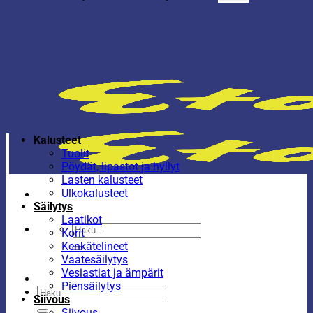
Kalusteet
Tuolit
Pöydät, lipastot ja hyllyt
Lasten kalusteet
Ulkokalusteet
Säilytys
Laatikot
Etsi:
Korit
Kenkätelineet
Vaatesäilytys
Vesiastiat ja ämpärit
Piensäilytys
Etsi:
Siivous
Siivous