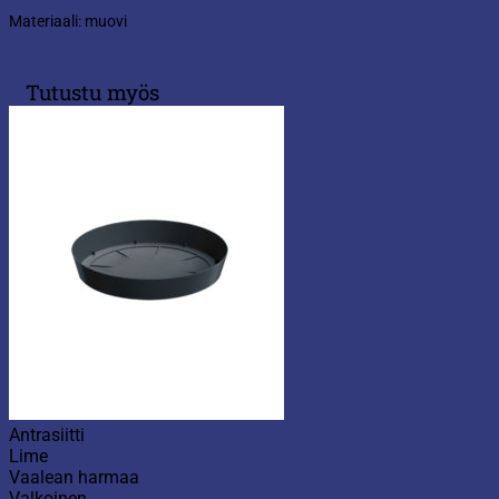
Materiaali: muovi
Tutustu myös
Antrasiitti
Lime
Vaalean harmaa
Valkoinen