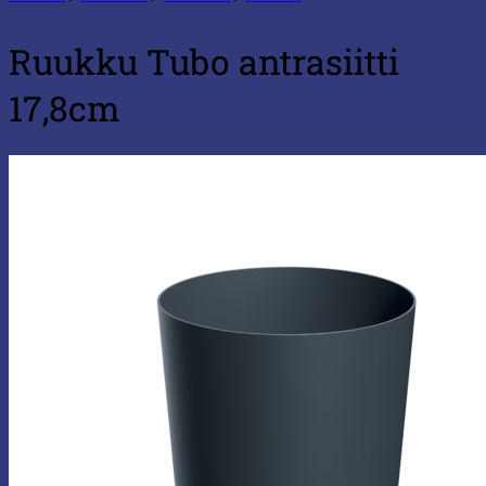
Ruukku Tubo antrasiitti
17,8cm