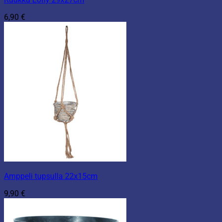
6,90
€
Amppeli tupsulla 22x15cm
9,90
€