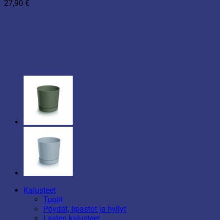
27,90
€
Kalusteet
Tuolit
Pöydät, lipastot ja hyllyt
Lasten kalusteet