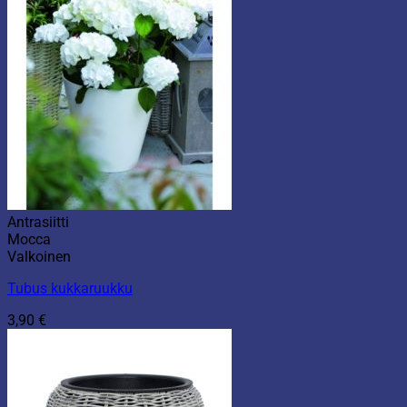
Antrasiitti
Mocca
Valkoinen
Tubus kukkaruukku
3,90
€