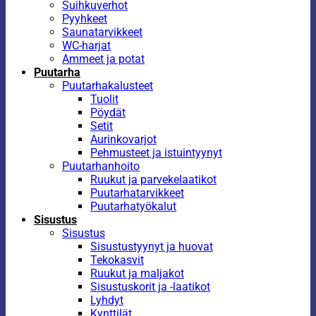
Suihkuverhot
Pyyhkeet
Saunatarvikkeet
WC-harjat
Ammeet ja potat
Puutarha
Puutarhakalusteet
Tuolit
Pöydät
Setit
Aurinkovarjot
Pehmusteet ja istuintyynyt
Puutarhanhoito
Ruukut ja parvekelaatikot
Puutarhatarvikkeet
Puutarhatyökalut
Sisustus
Sisustus
Sisustustyynyt ja huovat
Tekokasvit
Ruukut ja maljakot
Sisustuskorit ja -laatikot
Lyhdyt
Kynttilät