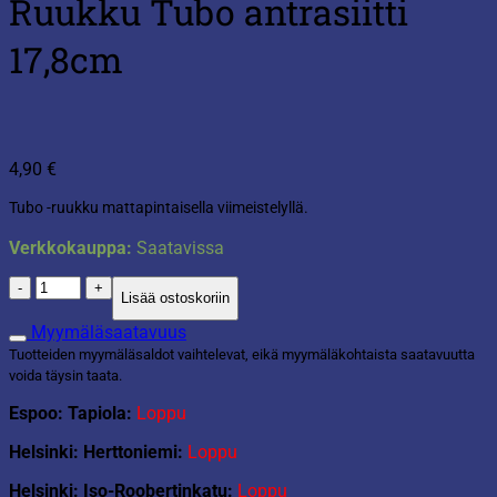
Ruukku Tubo antrasiitti
17,8cm
4,90
€
Tubo -ruukku mattapintaisella viimeistelyllä.
Verkkokauppa:
Saatavissa
Ruukku
Lisää ostoskoriin
Tubo
antrasiitti
Myymäläsaatavuus
17,8cm
Tuotteiden myymäläsaldot vaihtelevat, eikä myymäläkohtaista saatavuutta
määrä
voida täysin taata.
Espoo: Tapiola:
Loppu
Helsinki: Herttoniemi:
Loppu
Helsinki: Iso-Roobertinkatu:
Loppu