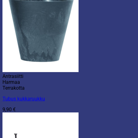
Antrasiitti
Harmaa
Terrakotta
Tubus kukkaruukku
9,90
€