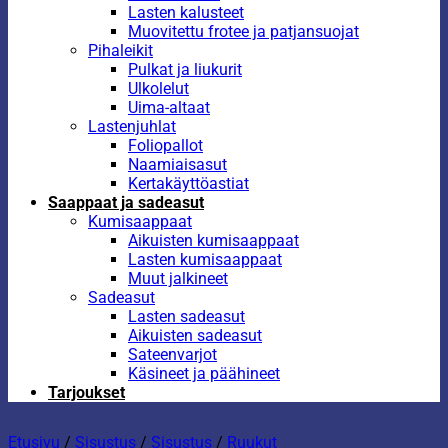
Lasten kalusteet
Muovitettu frotee ja patjansuojat
Pihaleikit
Pulkat ja liukurit
Ulkolelut
Uima-altaat
Lastenjuhlat
Foliopallot
Naamiaisasut
Kertakäyttöastiat
Saappaat ja sadeasut
Kumisaappaat
Aikuisten kumisaappaat
Lasten kumisaappaat
Muut jalkineet
Sadeasut
Lasten sadeasut
Aikuisten sadeasut
Sateenvarjot
Käsineet ja päähineet
Tarjoukset
Etusivu
/
Sisustus
/
Sisustus
/
Ruukut