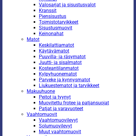
Valosarjat ja sisustusvalot
Kranssit
Piensisustus
Toimistotarvikkeet
Sisustusmuovit
Keinonahat
Matot
Keskilattiamatot
Käytävämatot
Puuvilla- ja räsymatot
Juutti- ja sisalmatot
Kosteantilanmatot
Kylpyhuonematot
Parveke ja kynnysmatot
Liukuestematot ja tarvikkeet
Makuuhuone
Peitot ja tyynyt
Muovitettu frotee ja patjansuojat
Patjat ja varavuoteet
Vaahtomuovit
Vaahtomuovilevyt
Solumuovilevyt
Muut vaahtomuovit