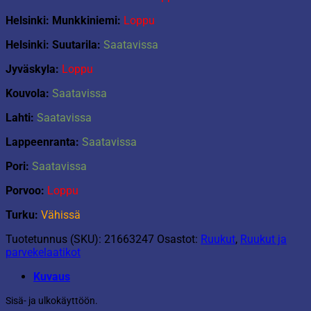
Helsinki: Munkkiniemi:
Loppu
Helsinki: Suutarila:
Saatavissa
Jyväskyla:
Loppu
Kouvola:
Saatavissa
Lahti:
Saatavissa
Lappeenranta:
Saatavissa
Pori:
Saatavissa
Porvoo:
Loppu
Turku:
Vähissä
Tuotetunnus (SKU):
21663247
Osastot:
Ruukut
,
Ruukut ja
parvekelaatikot
Kuvaus
Sisä- ja ulkokäyttöön.