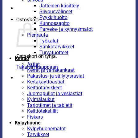
Jätteiden käsittely
Siivousvälineet
Pyykkihuolto
Ostoskori
Kunnossapito
Parveke- ja kynnysmatot
Pienrauta
Työkalut
Sähkötarvikkeet
Turvatuotteet
Ostoskori on tyhjä.
Keittiö
Astiat
Takaisin kauppaan
Kernit ja vahakankaat
Pakastus- ja säilytysrasiat
Kertakäyttöastiat
Keittiötarvikkeet
Juomapullot ja vesiastiat
Kylmälaukut
Tarjottimet ja tabletit
Keittiötekstiilit
Fiskars
Kylpyhuone
Kylpyhuonematot
Tarvikkeet