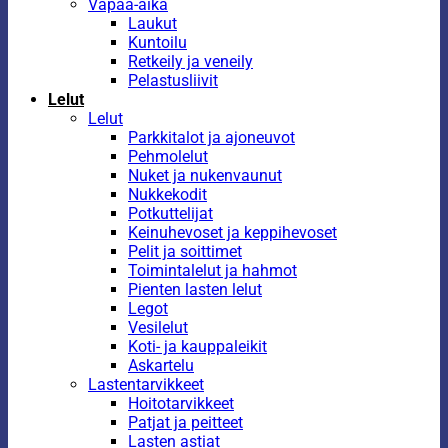
Vapaa-aika
Laukut
Kuntoilu
Retkeily ja veneily
Pelastusliivit
Lelut
Lelut
Parkkitalot ja ajoneuvot
Pehmolelut
Nuket ja nukenvaunut
Nukkekodit
Potkuttelijat
Keinuhevoset ja keppihevoset
Pelit ja soittimet
Toimintalelut ja hahmot
Pienten lasten lelut
Legot
Vesilelut
Koti- ja kauppaleikit
Askartelu
Lastentarvikkeet
Hoitotarvikkeet
Patjat ja peitteet
Lasten astiat